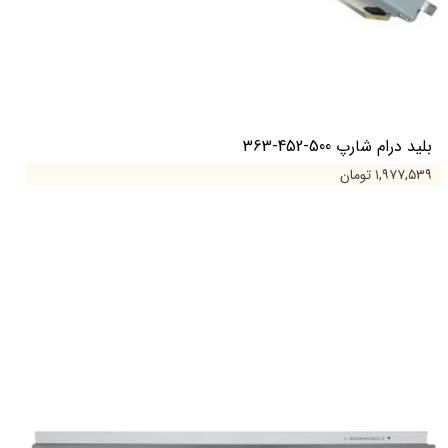
بلید درام شارپ 500-452-363
۱,۹۷۷,۵۳۹ تومان