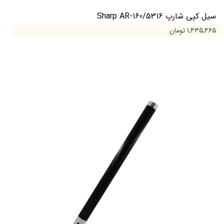
سیل کپی شارپ Sharp AR-160/5316
۱,۴۳۵,۴۶۵ تومان