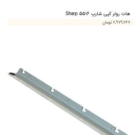
هات رولر کپی شارپ 5516 Sharp
۲,۹۷۹,۲۶۷ تومان