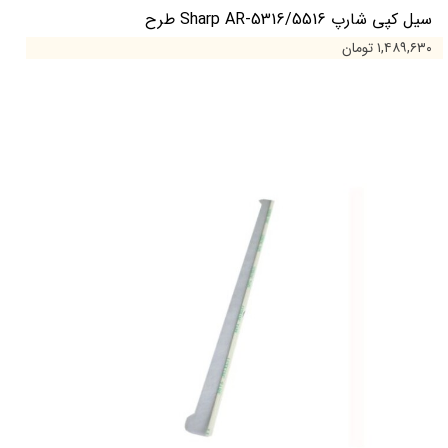
سیل کپی شارپ Sharp AR-5316/5516 طرح
۱,۴۸۹,۶۳۰ تومان