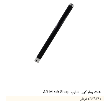
هات رولر کپی شارپ AR-M 205 Sharp
۲,۹۷۹,۲۶۷ تومان