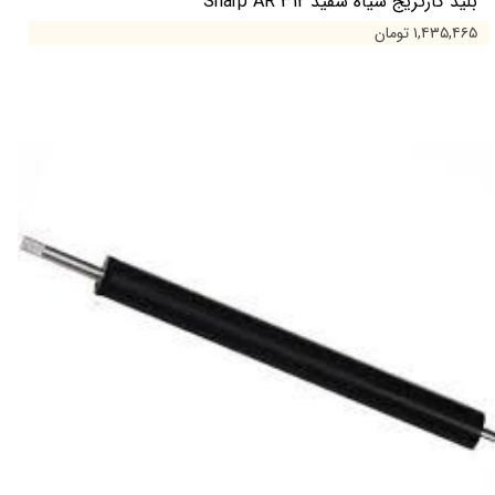
بلید کارتریج سیاه سفید Sharp AR 312
۱,۴۳۵,۴۶۵ تومان