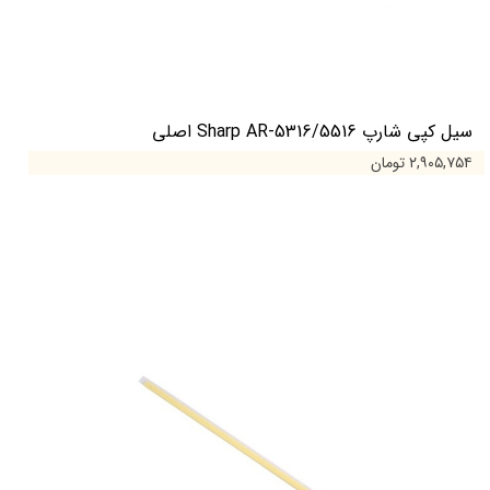
سیل کپی شارپ Sharp AR-5316/5516 اصلی
۲,۹۰۵,۷۵۴ تومان