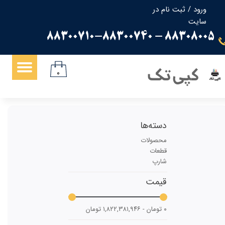
ورود
/
ثبت نام در
سایت
حساب کاربری من
88308005 - 88300710-88300740
تغییر گذر واژه
سفارشات
کپی تک
۰
خروج از حساب کاربری
دسته‌ها
محصولات
قطعات
شارپ
قیمت
۰ تومان - ۱,۸۲۲,۳۸۱,۹۴۶ تومان