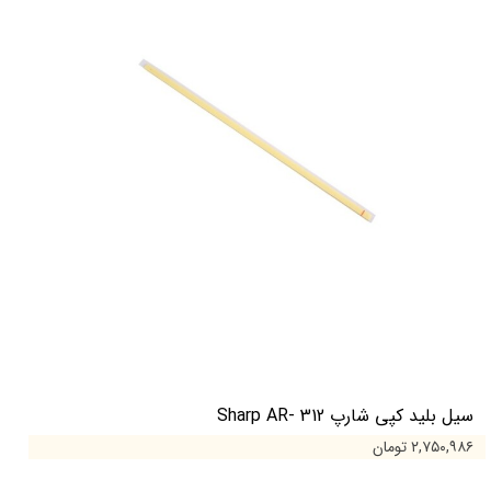
سیل بلید کپی شارپ Sharp AR- 312
۲,۷۵۰,۹۸۶ تومان