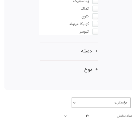
پاناسونیک
کداک
کنون
کونیکا مینولتا
کیوسرا
دسته
نوع
مرتبط‌ترین
عداد نمایش
۳۰