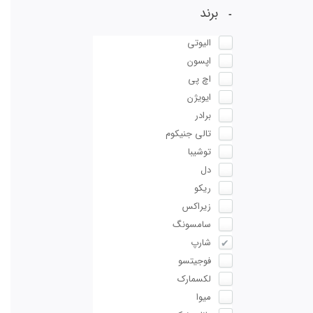
برند
الیوتی
اپسون
اچ پی
ایویژن
برادر
تالی جنیکوم
توشیبا
دل
ریکو
زیراکس
سامسونگ
شارپ
فوجیتسو
لکسمارک
میوا