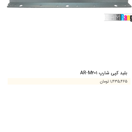
بلید کپی شارپ AR-M201
۱,۴۳۵,۴۶۵ تومان