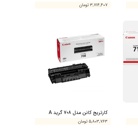
۳,۷۱۴,۴۰۷ تومان
کارتریج کانن مدل 708 گرید A
۵,۸۰۳,۷۶۳ تومان