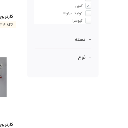
کنون
کونیکا مینولتا
کارتریج کان
کیوسرا
۵,۴۱۶,۸۴۶ توم
دسته
نوع
کارتریج کان