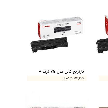
کارتریج کانن مدل 712 گرید A
۳,۷۱۴,۴۰۷ تومان