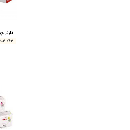
کارتریج لیزری
۵,۸۰۳,۷۶۳ تو