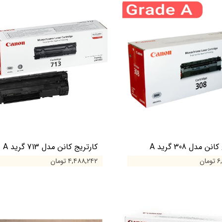
ن مدل 308 گرید A
کارتریج کانن مدل 713 گرید A
ان
۴,۴۸۸,۲۴۲ تومان