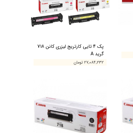
پک 4 تایی کارتریج لیزری کانن 718
گرید A
۲۷,۰۸۴,۲۳۲ تومان