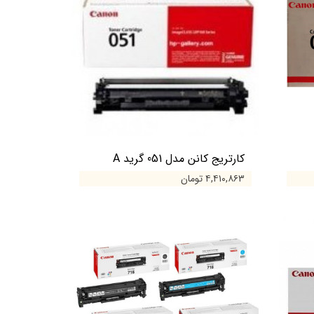
کارتریج کانن مدل 051 گرید A
۴,۴۱۰,۸۶۳ تومان