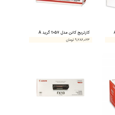
کارتریج کانن مدل t057 گرید A
۹,۲۸۶,۰۲۳ تومان