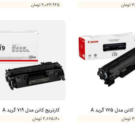
مان
۴,۰۲۳,۹۴۵ تومان
ن مدل 725 گرید A
کارتریج کانن مدل 719 گرید A
ان
۴,۸۷۵,۱۶۰ تومان