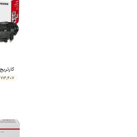
کارتریج کان
۳,۷۱۴,۴۰۷ تو