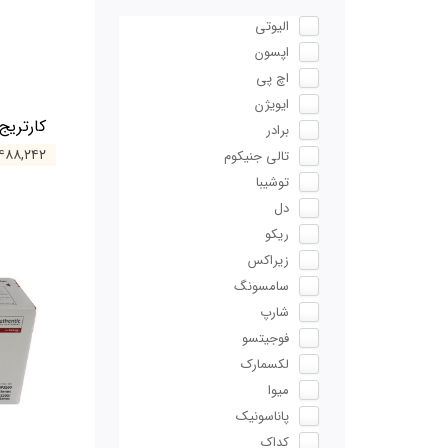
الیوتی
اپسون
اچ پی
ایویژن
کارتریج کان
برادر
۴,۴۸۸,۲۴۲ تو
تالی جنیکوم
توشیبا
دل
ریکو
زیراکس
سامسونگ
شارپ
فوجیتسو
لکسمارک
میوا
پاناسونیک
کداک