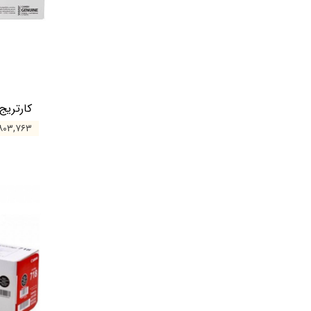
کارتریج کان
۵,۸۰۳,۷۶۳ تو