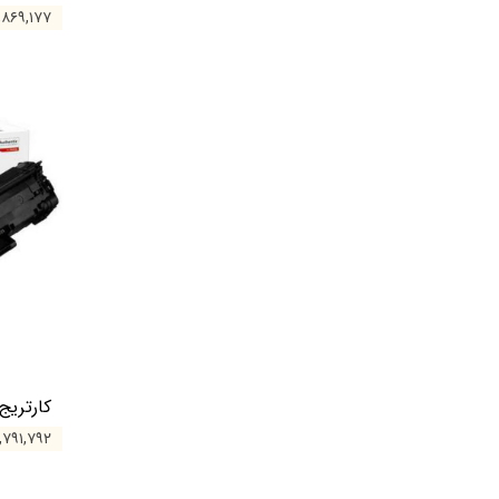
۳,۸۶۹,۱۷۷ تو
کارتریج کان
۳,۷۹۱,۷۹۲ توم