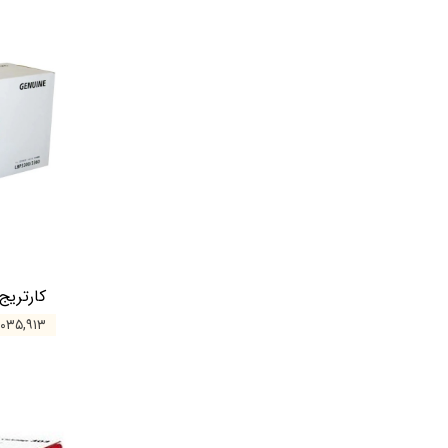
کارتریج کان
۶,۰۳۵,۹۱۳ توم