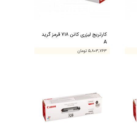
کارتریج لیزری کانن 718 قرمز گرید
A
۵,۸۰۳,۷۶۳ تومان