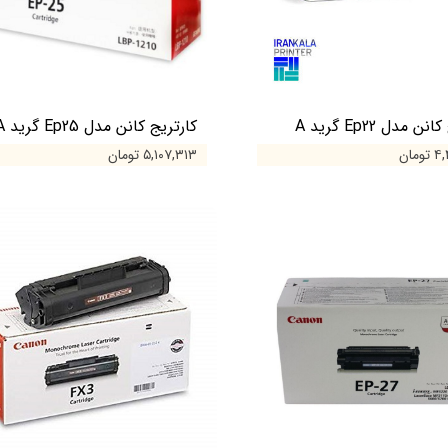
ن مدل Ep22 گرید A
کارتریج کانن مدل Ep25 گرید A
مان
۵,۱۰۷,۳۱۳ تومان