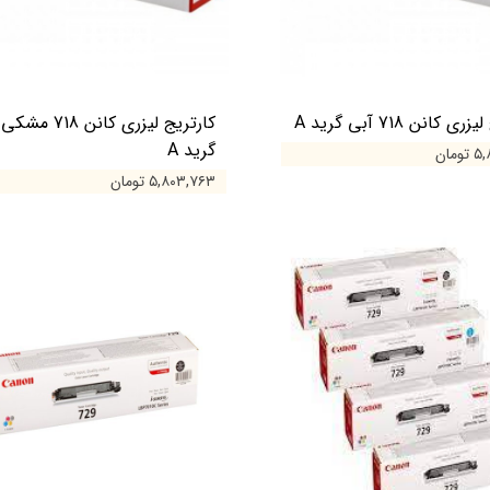
 کانن 718 آبی گرید A
کارتریج لیزری کانن 718 مشکی
گرید A
مان
۵,۸۰۳,۷۶۳ تومان