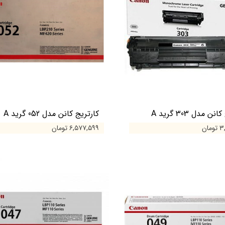
ن مدل 303 گرید A
کارتریج کانن مدل 052 گرید A
مان
۶,۵۷۷,۵۹۹ تومان