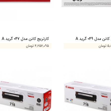
ن مدل 049 گرید A
کارتریج کانن مدل 047 گرید A
مان
۴,۲۵۶,۰۹۵ تومان