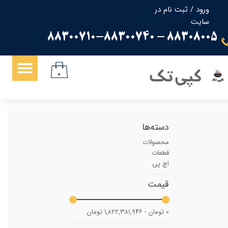
ورود
/
ثبت نام در
سایت
حساب کاربری من
88308005 - 88300710-88300740
تغییر گذر واژه
سفارشات
کپی تک
۰
خروج از حساب کاربری
دسته‌ها
محصولات
قطعات
اچ پی
قیمت
۰ تومان - ۱,۸۲۲,۳۸۱,۹۴۶ تومان