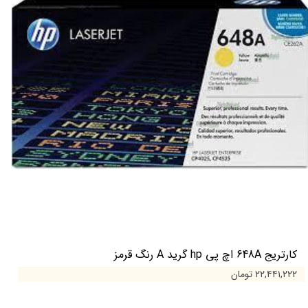
کارتریج 648A اچ پی hp گرید A رنگ قرمز
۲۲,۴۴۱,۲۲۲ تومان