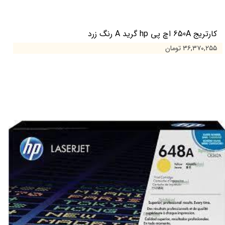
کارتریج 650A اچ پی hp گرید A رنگ زرد
۳۶,۳۷۰,۲۵۵ تومان