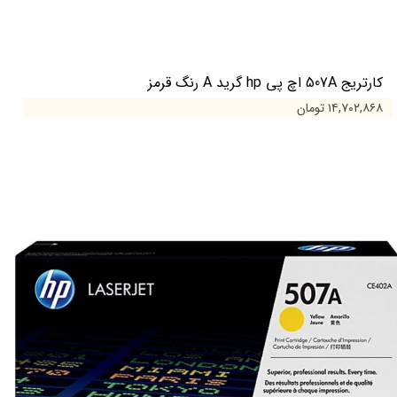
کارتریج 507A اچ پی hp گرید A رنگ قرمز
۱۴,۷۰۲,۸۶۸ تومان