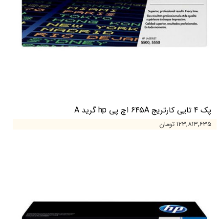
پک 4 تایی کارتریج 645A اچ پی hp گرید A
۱۲۳,۸۱۳,۶۳۵ تومان