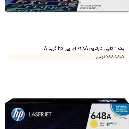
پک 4 تایی کارتریج 648A اچ پی hp گرید A
۷۶,۶۰۹,۶۸۷ تومان