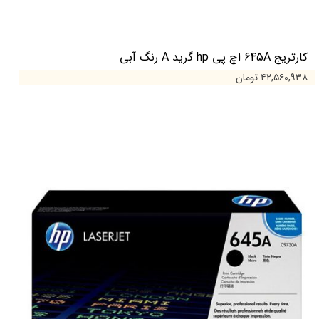
کارتریج 645A اچ پی hp گرید A رنگ آبی
۴۲,۵۶۰,۹۳۸ تومان