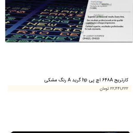
کارتریج 648A اچ پی hp گرید A رنگ مشکی
۲۲,۴۴۱,۲۲۲ تومان