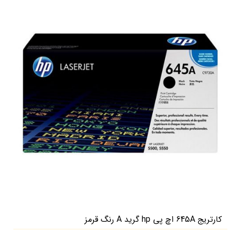
کارتریج 645A اچ پی hp گرید A رنگ قرمز