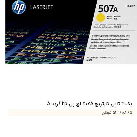
پک 4 تایی کارتریج 507A اچ پی hp گرید A
۵۴,۱۶۸,۴۶۵ تومان