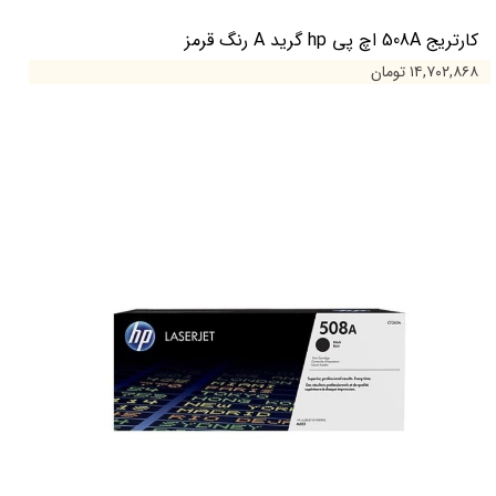
کارتریج 508A اچ پی hp گرید A رنگ قرمز
۱۴,۷۰۲,۸۶۸ تومان