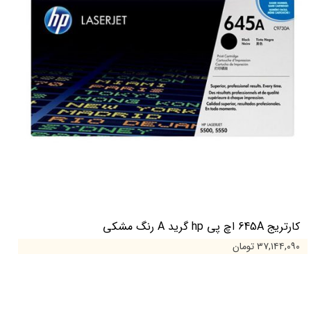
کارتریج 645A اچ پی hp گرید A رنگ مشکی
۳۷,۱۴۴,۰۹۰ تومان