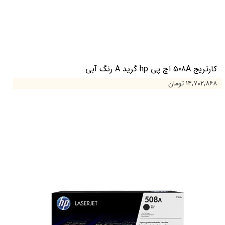
کارتریج 508A اچ پی hp گرید A رنگ آبی
۱۴,۷۰۲,۸۶۸ تومان