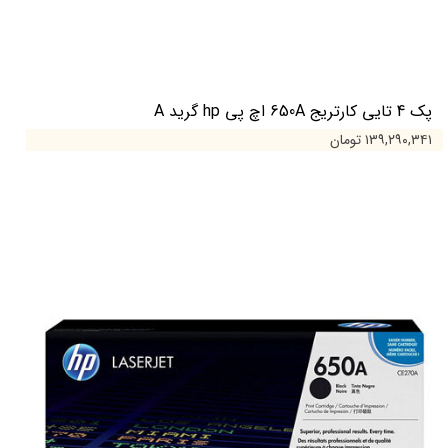
پک 4 تایی کارتریج 650A اچ پی hp گرید A
۱۳۹,۲۹۰,۳۴۱ تومان