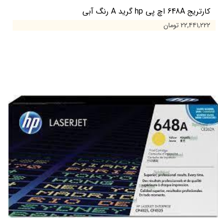
کارتریج 648A اچ پی hp گرید A رنگ آبی
۲۲,۴۴۱,۲۲۲ تومان