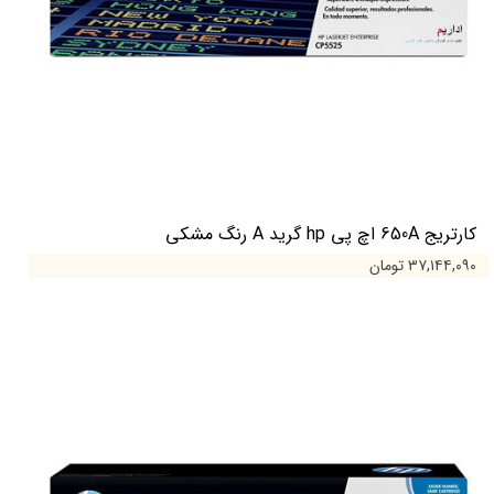
کارتریج 650A اچ پی hp گرید A رنگ مشکی
۳۷,۱۴۴,۰۹۰ تومان