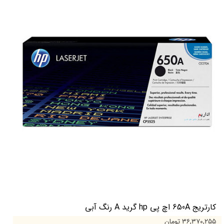
کارتریج 650A اچ پی hp گرید A رنگ آبی
۳۶,۳۷۰,۲۵۵ تومان