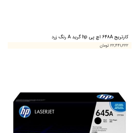
کارتریج 648A اچ پی hp گرید A رنگ زرد
۲۲,۴۴۱,۲۲۲ تومان