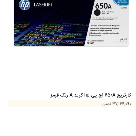
کارتریج 650A اچ پی hp گرید A رنگ قرمز
۳۷,۱۴۴,۰۹۰ تومان