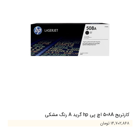
کارتریج 508A اچ پی hp گرید A رنگ مشکی
۱۴,۷۰۲,۸۶۸ تومان