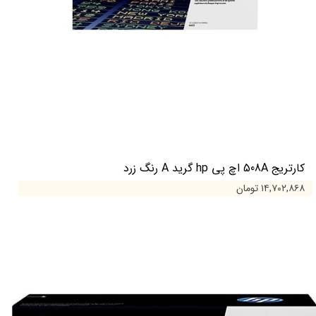
کارتریج 508A اچ پی hp گرید A رنگ زرد
۱۴,۷۰۲,۸۶۸ تومان