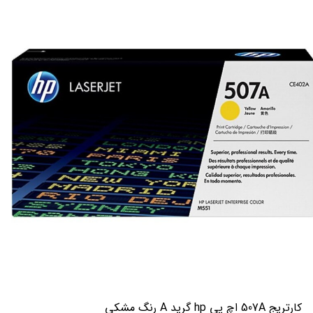
کارتریج 507A اچ پی hp گرید A رنگ مشکی