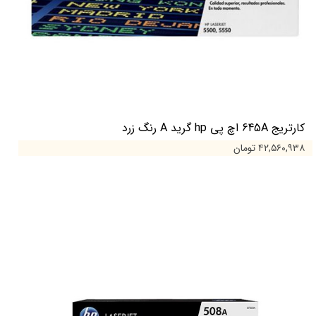
کارتریج 645A اچ پی hp گرید A رنگ زرد
۴۲,۵۶۰,۹۳۸ تومان