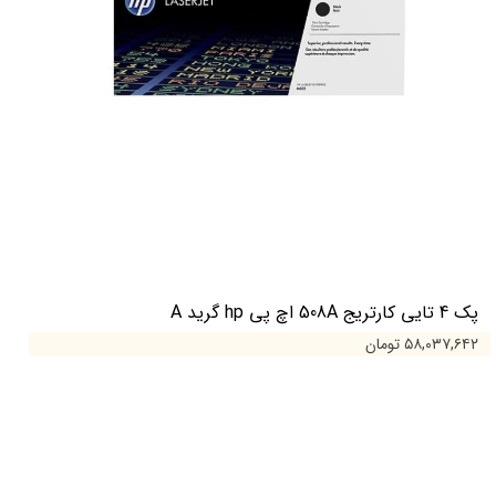
پک 4 تایی کارتریج 508A اچ پی hp گرید A
۵۸,۰۳۷,۶۴۲ تومان