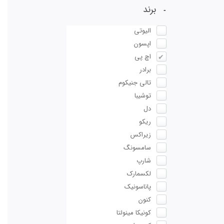
برند
الیوتی
اپسون
اچ پی
برادر
تالی جنیکوم
توشیبا
دل
ریکو
زیراکس
سامسونگ
شارپ
لکسمارک
پاناسونیک
کنون
کونیکا مینولتا