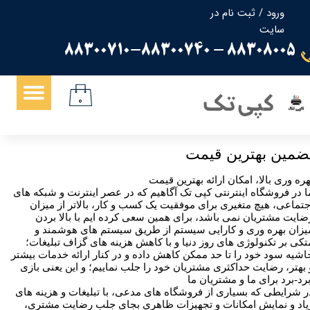
ورود
/
ثبت نام در
سایت
حساب کاربری من
88308005 - 88300710-88300740
تغییر گذر واژه
سفارشات
کپی تک
۰
خروج از حساب کاربری
ضمین بهترین قیمت
هره وری بالا، امکان ارائه بهترین قیمت
ا در فروشگاه اینترنتی کپی تک آگاهیم که در عصر اینترنت و شبکه های
جتماعی، هیچ متغیری برای موفقیت یک کسب و کار، بالاتر از میزان
ضایت مشتریان نمی باشد، برای همین سعی کرده ایم با بالا بردن
یزان بهره وری و کارایی سیستم از طریق سیستم های هوشمند و
تکی بر تکنولوژی های روز دنیا و با کاهش هزینه های گزاف تبلیغات؛
اشیه سود خود را تا حد ممکن کاهش داده و در کنار ارائه خدمات بیشتر
 بهتر، رضایت حداکثری مشتریان خود را جلب نماییم؛ و این یعنی بازی
ر شرایطی که بسیاری از فروشگاه های مدعی، با تبلیغات و هزینه های
یاد و نمایش امکانات و تجهیزات ظاهری بجای جلب رضایت مشتری،