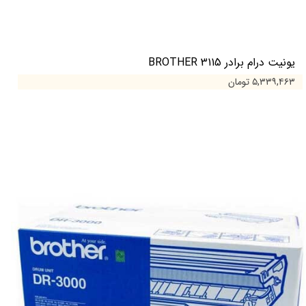
یونیت درام برادر BROTHER 3115
۵,۳۳۹,۴۶۳ تومان