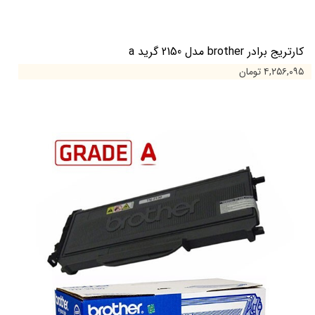
کارتریج برادر brother مدل 2150 گرید a
۴,۲۵۶,۰۹۵ تومان