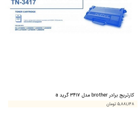
کارتریج برادر brother مدل 3417 گرید a
۵,۸۸۱,۱۴۸ تومان