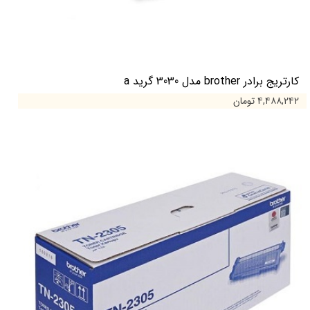
کارتریج برادر brother مدل 3030 گرید a
۴,۴۸۸,۲۴۲ تومان