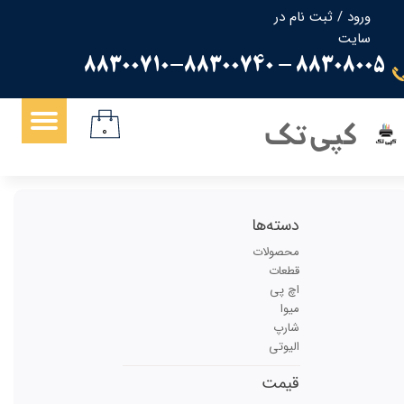
ورود
/
ثبت نام در
سایت
حساب کاربری من
88308005 - 88300710-88300740
تغییر گذر واژه
سفارشات
کپی تک
۰
خروج از حساب کاربری
دسته‌ها
محصولات
قطعات
اچ پی
میوا
شارپ
الیوتی
قیمت