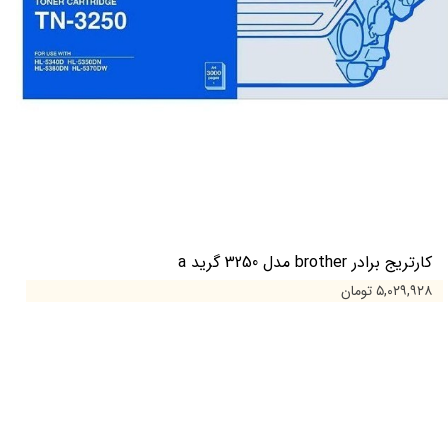
کارتریج برادر brother مدل 3250 گرید a
۵,۰۲۹,۹۲۸ تومان