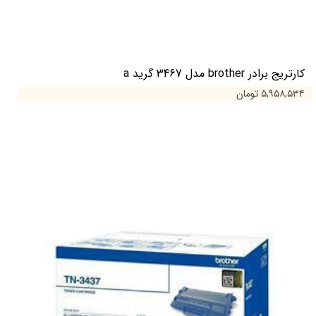
کارتریج برادر brother مدل 3467 گرید a
۵,۹۵۸,۵۳۴ تومان