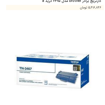
کارتریج برادر brother مدل 2405 گرید a
۵,۴۱۶,۸۴۶ تومان