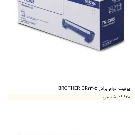
یونیت درام برادر BROTHER DR2305
۵,۰۲۹,۹۲۸ تومان