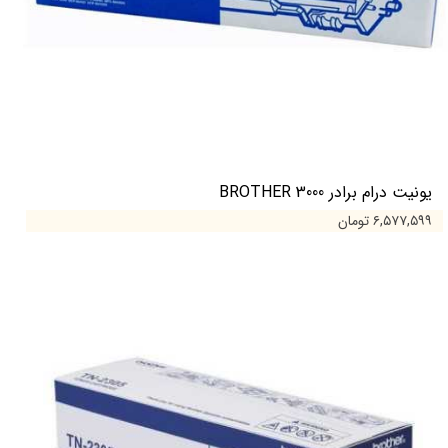
یونیت درام برادر BROTHER 3000
۶,۵۷۷,۵۹۹ تومان