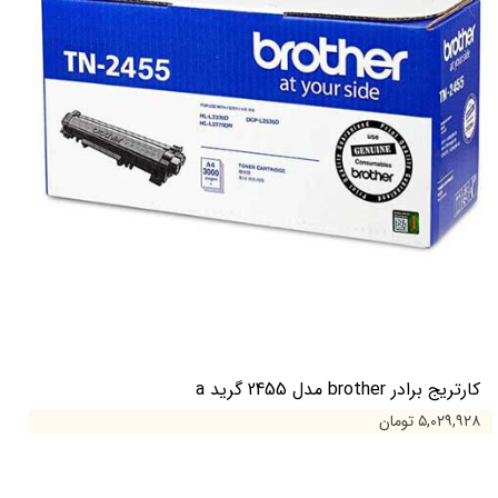
کارتریج برادر brother مدل 2455 گرید a
۵,۰۲۹,۹۲۸ تومان