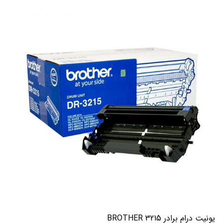
یونیت درام برادر BROTHER 3215