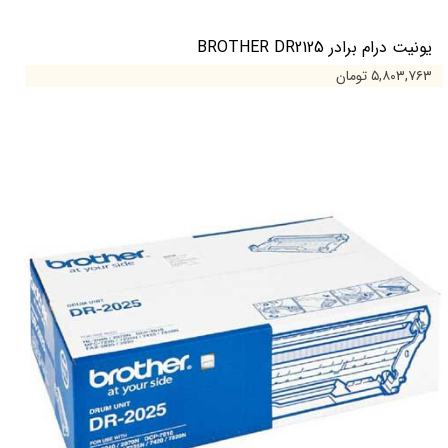
یونیت درام برادر BROTHER DR2125
۵,۸۰۳,۷۶۳ تومان