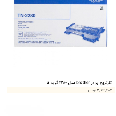
کارتریج برادر brother مدل 2280 گرید a
۳,۷۱۴,۴۰۷ تومان