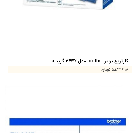
کارتریج برادر brother مدل 3437 گرید a
۵,۱۸۴,۶۹۸ تومان