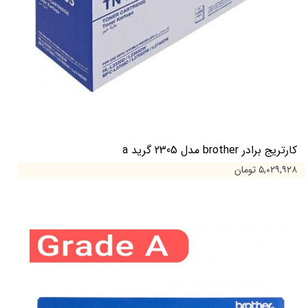
کارتریج برادر brother مدل 2305 گرید a
۵,۰۲۹,۹۲۸ تومان