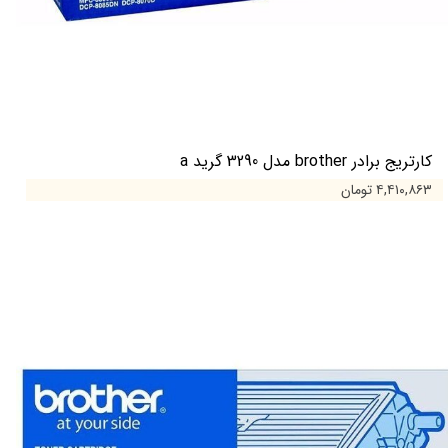
کارتریج برادر brother مدل 3290 گرید a
۴,۴۱۰,۸۶۳ تومان