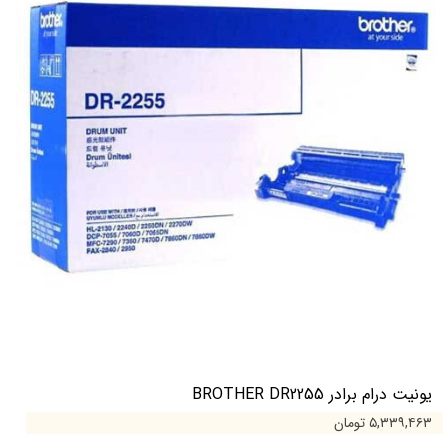
یونیت درام برادر BROTHER DR2255
۵,۳۳۹,۴۶۳ تومان