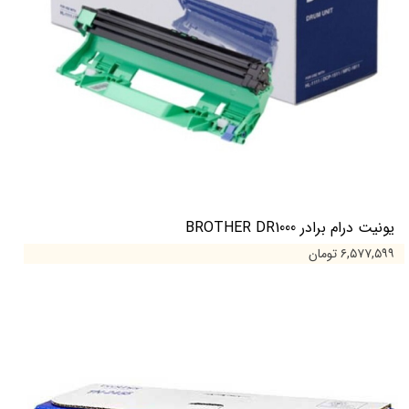
یونیت درام برادر BROTHER DR1000
۶,۵۷۷,۵۹۹ تومان