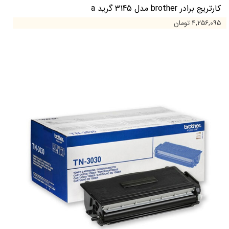
کارتریج برادر brother مدل 3145 گرید a
۴,۲۵۶,۰۹۵ تومان