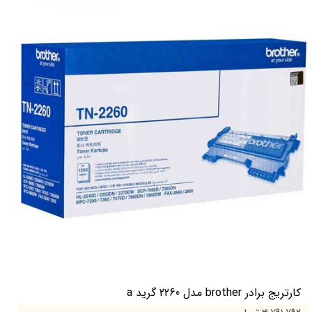
کارتریج برادر brother مدل 2260 گرید a