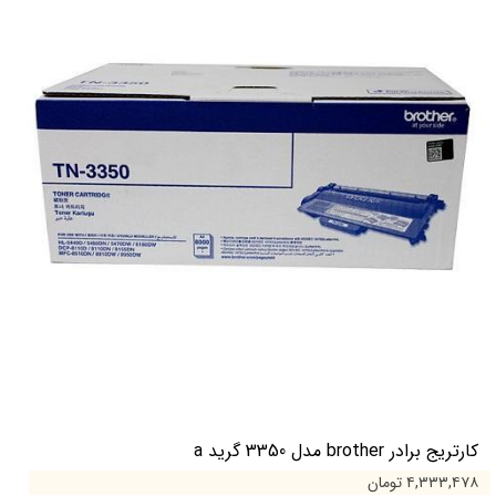
کارتریج برادر brother مدل 3350 گرید a
۴,۳۳۳,۴۷۸ تومان