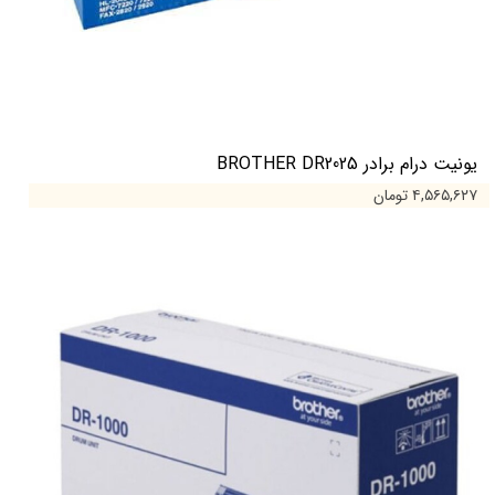
یونیت درام برادر BROTHER DR2025
۴,۵۶۵,۶۲۷ تومان