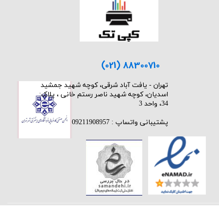
(021) 88300710
​تهران - یافت آباد شرقی، کوچه شهید جمشید
اسدیان، کوچه شهید ناصر رستم خانی ، پلاک:
34، واحد 3
پشتیبانی واتساپ : 09211908957