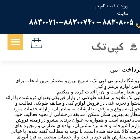
ورود
/
ثبت نام در
سایت
حساب کاربری من
88308005 - 88300710-88300740
تغییر گذر واژه
سفارشات
کپی تک
۰
خروج از حساب کاربری
رداخت امن
روشگاه اینترنتی کپی تک ، سریع ترین و مطمئن ترین انتخاب برای
امین لوازم پرینتر و کپی
ین شعار ماست و آن را اثبات کرده و میکنیم
پی تک علاوه بر سابقه طولانی در بازار فیزیکی بعنوان فروشنده با ارائه
حتوا و تجربه غنی در فروش لوازم کپی و سابقه طولانی فعالیت و
حویل به موقع و موفق سفارشات به مشتریان، و ارائه خدمات مورد
نتظار به بهترین شکل ممکن، سابقه درخشانی از نحوه فعالیت خود
یجاد نموده است و همواره به عنوان برندی پیشرو در زمینه فروش
وازم آشپزخانه و خانه نزد مشتریان، نهادهای نظارتی و زنجیره های
رضه کالا شناخته شده است. با توجه به مطالب گفته شده، با خیالی
سوده سفارش های خود را ثبت و از خدمات منحصر به فرد آیوپای