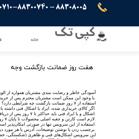
88308005 - 88300710-88300740
کپی تک
خانه
ف
ریسو
ای ویژن
کنون
اپسون
​هفت روز ضمانت بازگشت وجه
برادر
پاناسونیک
شارپ
سامسونگ
آسودگی خاطر و رضایت مندی مشتریان همواره از الویت
کیوسرا
با وجود این ممکن است مشتریان محترم پس از خرید، با مسایلی روبرو شوند که درچنین مواردی خدماتی در چارچوب خدمات پس از فروش در نظر گرفته شده است.
استفاده از ۷ روز ضمانت بازگشت چه شرایطی دارد؟
توشیبا
* اگر کالای خریداری شده، ایراد یا اشکال فنی داشته باشد.
ایویژن
اطلاع داده شود.
– اشکال و یا ایراد فنی باید حداکثر تا ۷ روز پس از دریافت کالا، به
– لازم است کارتن و جعبه اصلی محصولات تا پایان ۷ روز مهلت استفاده، نگهداری شود و از دور ریختن آن جداً خودداری شود.
– استفاده از این سرویس تنها در صورتی امکان‌پذیر است که کالا در کارتن یا جعبه اصلی خود به قطعه بانک بازگردانده شود.
– برچسب زدن یا نوشتن توضیحات، آدرس یا هر مورد دیگری روی کارتن یا جعبه اصلی کالا و یا پاره و مخدوش کردن آن، امکان استفاده از ضمانت بازگشت را از بین خواهد برد.