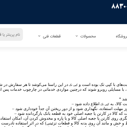
روشگاه
محصولات
قطعات فنی
ریسو
زیراکس
اپسون
زیراکس
کنون
اچ پی
اچ پی
پاناسونیک
کداک
شارپ
برادر
توشیبا
میوا
فوجیتسو
توشیبا
لکسمارک
‏‌های با کپی تک بوده است و
در این راستا می‏‌کوشد تا هر سفارش در
کپی تک
کونیکا مینولتا
دل
الیوتی
تالی جنیکوم
کپی تک