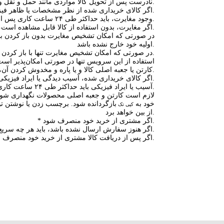
نادرست پس از تحویل کالا مواردی مانند حمل و نقل و جابجایی، نصب و راه اندازی، تنظیمات، کاربرد غیرمعمول، نگهداری و استفاده‌ی غیر و متفاوت را شامل می‌شود.
* اگر کالای خریداری شده از نظر مشخصات یا ظاهر فیزیکی با اطلاعات وب سایت مغایرت داشته باشد.
از طریق واتساپ یا مراجعه حضوری اطلاع داده شود.
– وجود مغایرت، باید حداکثر طی ۲۴ ساعت کاری پس از دریافت کالا، به واحد پشتیبانی
– اگر مغایرت، بدون استفاده از کالا قابل مشاهده است، مثل رنگ یا مشخصات درج شده روی بدنه، باید کالا در شرایط اولیه خود باشد و از آن استفاده نشده باشد.
اولیه خود خارج نشده باشد.
– در صورتی که امکان تشخیص مغایرت تنها با باز کردن بسته بندی ممکن باشد، لازم است کارتن و جعبه اصلی محصولات نگهداری شود و از دور ریختن آن جداً خودداری شود.
استفاده از این سرویس تنها در صورتی امکان‌پذیر است 
کارتن یا جعبه اصلی کالا و یا پاره و مخدوش کردن آن، امکان استفاده از ضمانت بازگشت را از بین خواهد برد.
* اگر کالای خریداری شده، آسیب دیدگی یا ایراد فیزیکی و ظاهری داشته باشد.
– آسیب‏‏ یا ایراد فیزیکی باید حداکثر طی ۲۴ ساعت کاری پس از دریافت کالا، به پشتیبانی از طریق واتساپ یا مراجعه حضوری اطلاع داده شود.
خود به
بازگردانده شود. برچسب زدن یا نوشتن تو
کپی تک
از بین خواهد برد.
* اگر مشتری از خرید خود منصرف شود.
اطلاع داده شود.
– اگر هنوز سفارش ارسال نشده باشد، باید هر چه سریع‏‌
– اگر پس از دریافت کالا مشتری از خرید خود منصرف شود، به دلیل رعایت حقوق کلیه مصرف کنندگان عزیز و قوانین و مقررات صنفی، امکان مرجوع کالا به هیچ وجه وجود ندارد.