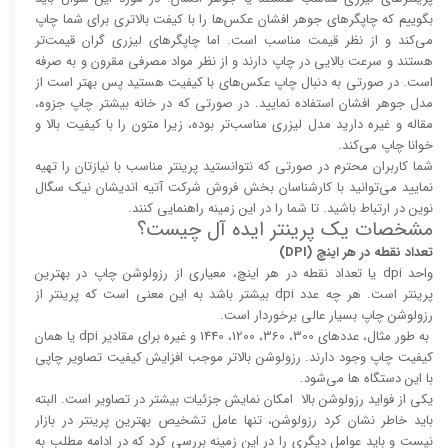
بگوییم که چاپگر‌های جوهر افشان عکس‌ها را با کیفت بالا‌‌‌تری برای شما چاپ
می‌کند و از نظر قیمت مناسب است. اما چاپگر‌های لیزری گران قیمت‌تر
هستند و سرعت بالایی در چاپ دارند و از نظر مواد مصرفی مقرون و به صرفه
است. در صورتی به دنبال چاپ عکس‌های با کیفیت هستید پس بهتر است از
مدل جوهر افشان استفاده نمایید. در صورتی که در خانه بیشتر چاپ جزوه،
مقاله و غیره دارید مدل لیزری مناسب‌تر بوده، زیرا متون را با کیفیت بالا و
خوانا چاپ می‌کند.
شما کاربران محترم در صورتی که نتوانستید پرینتر مناسب با نیازتان را تهیه
نمایید می‌توانید با کارشناسان بخش فروش شرکت آتیه اندیشان نیک سگال
نوین در ارتباط باشید. تا شما را در این زمینه راهنمایی کنند.
مشخصات یک پرینتر ایده آل چیست؟
تعداد نقطه در هر اینچ (DPI)
واحد dpi یا تعداد نقطه در هر اینچ، معیاری از رزولوشن چاپ در بهترین
پرینتر است. هر چه عدد dpi بیشتر باشد به این معنی است که پرینتر از
رزولوشن چاپ بسیار عالی برخوردار است.
به طور مثال، عدد‌های 300، 360، 1200، 1440 و غیره برای مقادیر dpi یا همان
کیفیت چاپ وجود دارند. رزولوشن بالا‌‌تر موجب افزایش کیفیت تصاویر چاپی
با این دستگاه ها می‌شود.
یکی از فواید رزولوشن بالا امکان نمایش جزئیات بیشتر در تصاویر است. البته
باید خاطر نشان کرد رزولوشن، تنها عامل تشخیص بهترین پرینتر در بازار
نیست و باید عوامل دیگری را در این زمینه بررسی کرد که در ادامه مطلب به