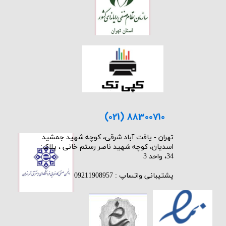
(021) 88300710
​تهران - یافت آباد شرقی، کوچه شهید جمشید
اسدیان، کوچه شهید ناصر رستم خانی ، پلاک:
34، واحد 3
پشتیبانی واتساپ : 09211908957