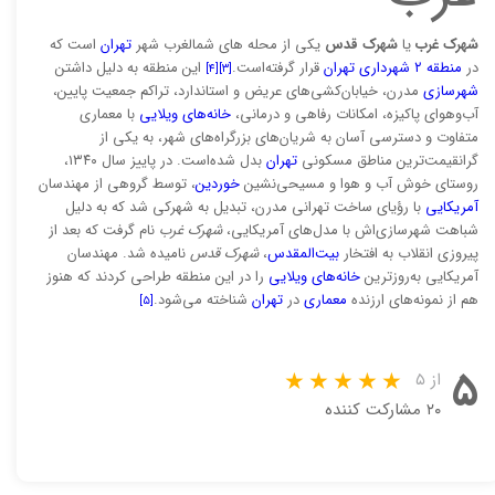
شهرک غرب
یا
شهرک قدس
یکی از محله های شمالغرب شهر
تهران
است که
در
منطقه ۲ شهرداری تهران
قرار گرفته‌است.
این منطقه به دلیل داشتن
[۴]
[۳]
شهرسازی
مدرن، خیابان‌کشی‌های عریض و استاندارد، تراکم جمعیت پایین،
آب‌وهوای پاکیزه، امکانات رفاهی و درمانی،
خانه‌های ویلایی
با معماری
متفاوت و دسترسی آسان به شریان‌های بزرگراه‌های شهر، به یکی از
گرانقیمت‌ترین مناطق مسکونی
تهران
بدل شده‌است. در پاییز سال ۱۳۴۰،
روستای خوش آب و هوا و مسیحی‌نشین
خوردین
، توسط گروهی از مهندسان
آمریکایی
با رؤیای ساخت تهرانی مدرن، تبدیل به شهرکی شد که به دلیل
شباهت شهرسازی‌اش با مدل‌های آمریکایی،
شهرک غرب
نام گرفت که بعد از
پیروزی انقلاب به افتخار
بیت‌المقدس
،
شهرک قدس
نامیده شد. مهندسان
آمریکایی به‌روزترین
خانه‌های ویلایی
را در این منطقه طراحی کردند که هنوز
هم از نمونه‌های ارزنده
معماری
در
تهران
شناخته می‌شود.
[۵]
۵
از ۵
۲۰ مشارکت کننده