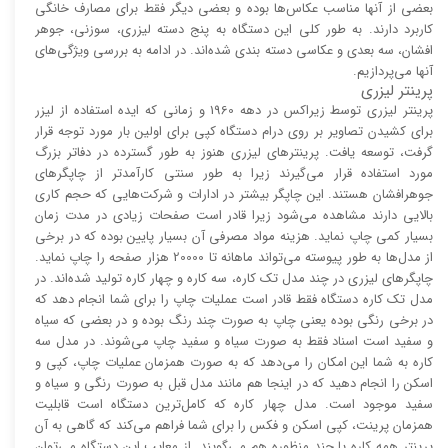
بعضی از آنها مناسب عکاس‌ها بوده و بعضی دیگر فقط برای مصارف خانگی
کاربرد دارند. به طور کلی این دستگاه به پنج دسته لیزری، سوزنی، جوهر
افشان، سه بعدی و عکاسی دسته بندی شده‌اند. در ادامه به بررسی ویژگی‌های
آنها می‌پردازیم.
پرینتر لیزری
پرینتر لیزری توسط زیراکس در دهه 1960 و زمانی که ایده استفاده از لیزر
برای کشیدن تصاویر بر روی درام دستگاه کپی برای اولین بار مورد توجه قرار
گرفت، توسعه یافت. پرینتر‌های لیزری هنوز به طور گسترده در دفاتر بزرگ
مورد استفاده قرار می‌گیرند زیرا به طور سنتی کارآمد‌‌تر از چاپگر‌های
جوهرافشان هستند. این چاپگر بیشتر در ادارات و شرکت‌هایی که حجم کاری
بالایی دارند مشاهده می‌شود زیرا قادر است صفحات زیادی در مدت زمان
بسیار کمی چاپ نماید. هزینه مواد مصرفی آن بسیار پایین بوده که در برخی
از مدل‌ها به طور پیوسته می‌تواند ماهانه تا 20000 هزار صفحه را چاپ نماید.
چاپگر‌های لیزری در چند مدل تک کاره، سه کاره و چهار کاره تولید شده‌اند. در
مدل تک کاره دستگاه فقط قادر است عملیات چاپ را برای شما انجام دهد که
در برخی رنگی بوده یعنی چاپ به صورت چند رنگ بوده و در بعضی که سیاه
و سفید است اسناد فقط به صورت سیاه و سفید چاپ می‌شوند. در مدل سه
کاره به شما این امکان را می‌دهد که به صورت همزمان عملیات چاپ، کپی و
اسکن را انجام دهید که در اینجا هم مانند مدل قبل به صورت رنگی و سیاه و
سفید موجود است. مدل چهار کاره که کامل‌ترین دستگاه است قابلیت
همزمان پرینت، کپی اسکن و فکس را برای شما فراهم می‌کند که گاهی به آن
پرینتر همه کاره یا چند منظوره هم می‌گویند. از معایب این دستگاه می‌توان