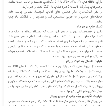
دارای حافظه‌های 32، 128، 256، یا 512 مگابایتی هستند و جالب است بدانید
پرینتر‌های پیشرفته قابلیت ذخیره سازی تا 1 گیگا بایت را نیز دارند.
از نظر کارشناسان مرکز ماشین های اداری کیومیتا، بهترین پرینتر باید
حافظه‌های جانبی را به خوبی پشتیبانی کند و تصاویر را با گرافیک بالا چاپ
نماید.
تعداد چاپ در هر ماه
یکی از خصوصیات بهترین پرینتر این است که دستگاه بتواند در یک ماه،
تعداد برگه های بیشتری را با کیفیت اصلی چاپ کند. انواع پرینتر های بازار
قادر هستند در یک چرخه کاری تعداد متفاوت برگه را در یک دوره چاپ کنند؛
به طور مثال، تعداد 5000، 20000 و یا 100000 برگه در هر ماه، مقادیر رایجی
هستند که برای مدل های مختلف این دستگاه ها ثبت شده‌اند. انتخاب چرخه
عملیاتی بیشتر به معنای خرید بهتر است.
قابلیت اتصال به شبکه پرینتر
همه مدل پرینتر‌هایی که در بازار وجود دارند توسط یک کابل اتصال USB به
رایانه متصل می‌شوند اما بهترین پرینتر، دستگاهی است که بتواند به شبکه
اینترنت و بی سیم متصل شده و از این طریق تصاویر و اسناد را چاپ کند. این
نوع محصولات اغلب برای شرکت‌های اداری و تجاری مناسب هستند. بهترین
پرینتر با قابلیت اتصال به شبکه اینترنت هنوز هم مشتریان خاص خود را در
مرکز ماشین‌های اداری کیومیتا دارد.
ظرفیت نگهداری برگه چاپ در سینی پرینتر
هر پرینتر قادر است به طور متوسط تا تعداد 150 برگه را در قسمت مخصوص