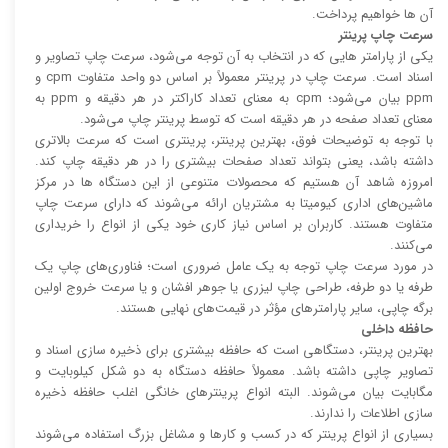
آن ها خواهیم پرداخت.
سرعت چاپ پرینتر
یکی از پارامتر هایی که در انتخاب به آن توجه می‌شود، سرعت چاپ تصاویر و
اسناد است. سرعت چاپ در پرینتر معمولاً بر اساس دو واحد متفاوت cpm و
ppm بیان می‌شود؛ cpm به معنای تعداد کاراکتر در هر دقیقه و ppm به
معنای تعداد صفحه در هر دقیقه است که توسط پرینتر چاپ می‌شود.
با توجه به توضیحات فوق، بهترین پرینتر، پرینتری است که سرعت بالا‌‌تری
داشته باشد، یعنی بتواند تعداد صفحات بیشتری را در هر دقیقه چاپ کند.
امروزه شاهد آن هستیم که محصولات متنوعی از این دستگاه ها در مرکز
ماشین‌های اداری کیومیتا به مشتریان ارائه می‌شوند که دارای سرعت چاپ
متفاوت هستند. کاربران بر اساس نیاز کاری خود یکی از انواع را خریداری
می‌کنند.
در مورد سرعت چاپ توجه به یک عامل ضروری است؛ فناوری‌های چاپ یک
طرفه یا دو طرفه، طراحی چاپ لیزری یا جوهر افشان و یا سرعت خروج اولین
برگه چاپی، سایر پارامتر‌های مؤثر در قیمت‌های نهایی هستند.
حافظه داخلی
بهترین پرینتر، دستگاهی است که حافظه بیشتری برای ذخیره سازی اسناد و
تصاویر چاپی داشته باشد. معمولاً حافظه دستگاه به دو شکل کیلوبایت و
مگابایت بیان می‌شوند. البته انواع پرینتر‌های خانگی اغلب حافظه ذخیره
سازی اطلاعات را ندارند.
بسیاری از انواع پرینتر که در کسب و کار‌ها و مشاغل بزرگ استفاده می‌شوند