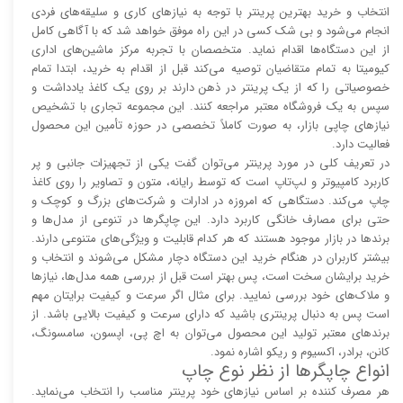
انتخاب و خرید بهترین پرینتر با توجه به نیاز‌‌های کاری و سلیقه‌های فردی
انجام می‌شود و بی شک کسی در این راه موفق خواهد شد که با آگاهی کامل
از این دستگاه‌ها اقدام نماید. متخصصان با تجربه مرکز ماشین‌های اداری
کیومیتا به تمام متقاضیان توصیه می‌کند قبل از اقدام به خرید، ابتدا تمام
خصوصیاتی را که از یک پرینتر در ذهن دارند بر روی یک کاغذ یادداشت و
سپس به یک فروشگاه معتبر مراجعه کنند. این مجموعه تجاری با تشخیص
نیاز‌‌های چاپی بازار، به صورت کاملاً تخصصی در حوزه تأمین این محصول
فعالیت دارد.
در تعریف کلی در مورد پرینتر می‌توان گفت یکی از تجهیزات جانبی و پر
کاربرد کامپیوتر و لپ‌تاپ است که توسط رایانه، متون و تصاویر را روی کاغذ
چاپ می‌کند. دستگاهی که امروزه در ادارات و شرکت‌های بزرگ و کوچک و
حتی برای مصارف خانگی کاربرد دارد. این چاپگر‌ها در تنوعی از مدل‌ها و
برند‌ها در بازار موجود هستند که هر کدام قابلیت و ویژگی‌های متنوعی دارند.
بیشتر کاربران در هنگام خرید این دستگاه دچار مشکل می‌شوند و انتخاب و
خرید برایشان سخت است، پس بهتر است قبل از بررسی همه مدل‌ها، نیاز‌ها
و ملاک‌های خود بررسی نمایید. برای مثال اگر سرعت و کیفیت برایتان مهم
است پس به دنبال پرینتری باشید که دارای سرعت و کیفیت بالایی باشد. از
برند‌های معتبر تولید این محصول می‌توان به اچ پی، اپسون، سامسونگ،
کانن، برادر، اکسیوم و ریکو اشاره نمود.
انواع چاپگر‌ها از نظر نوع چاپ
هر مصرف کننده بر اساس نیاز‌های خود پرینتر مناسب را انتخاب می‌نماید.