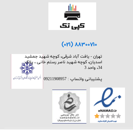
(021) 88300710
​تهران - یافت آباد شرقی، کوچه شهید جمشید
اسدیان، کوچه شهید ناصر رستم خانی ، پلاک:
34، واحد 3
پشتیبانی واتساپ : 09211908957
★
★