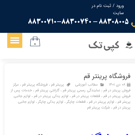
ورود
/
ثبت نام در
سایت
حساب کاربری من
88308005 - 88300710-88300740
تغییر گذر واژه
سفارشات
کپی تک
۰
خروج از حساب کاربری
فروشگاه پرینتر قم
۰۸ دی ۱۴۰۱
مطالب آموزشی
پرینتر قم
،
فروشگاه پرینتر قم
،
مرکز
فروش پرینتر در قم
،
نمایندگی رسمی پرینتر قم
،
گارانتی پرینتر قم
،
خدمات پس از
فروش پرینتر در قم
،
قطعات پرینتر در قم
،
لوازم یدکی پرینتر در قم
،
لوازم جانبی
پرینتر قم
،
لوازم پرینتر در قم
،
قطعات چاپگر
،
لوازم یدکی چاپگر
،
لوازم جانبی
پرینتر در قم
،
شرکت پرینتر قم