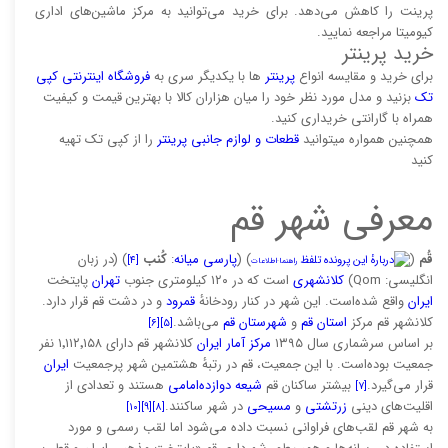
پرینت را کاهش می‌دهد. برای خرید می‌توانید به مرکز ماشین‌های اداری
کیومیتا مراجعه نمایید.
خرید پرینتر
برای خرید و مقایسه انواع
پرینتر‌
ها با یکدیگر سری به
فروشگاه اینترنتی کپی
تک
بزنید و مدل مورد نظر خود را میان هزاران کالا با بهترین قیمت و کیفیت
همراه با گارانتی خریداری کنید.
همچنین همواره میتوانید
قطعات و لوازم جانبی پرینتر
را از کپی تک تهیه
کنید
معرفی شهر قم
قُم
(
) (
پارسی میانه
:
کُنب
) (در زبان
تلفظ
[۴]
راهنما
·
اطلاعات
انگلیسی: Qom)
کلانشهری
است که در ۱۲۰ کیلومتری جنوب
تهران
پایتخت
ایران
واقع شده‌است. این شهر در کنار رودخانهٔ
قمرود
و در دشت قم قرار دارد.
کلانشهر قم مرکز
استان قم
و
شهرستان قم
می‌باشد.
[۶]
[۵]
بر اساس سرشماری سال ۱۳۹۵
مرکز آمار ایران
کلانشهر قم دارای ۱٬۱۱۲٬۱۵۸ نفر
جمعیت بوده‌است. با این جمعیت، قم در رتبهٔ هشتمین شهر پرجمعیت
ایران
قرار می‌گیرد.
بیشتر ساکنان قم
شیعه دوازده‌امامی
هستند و تعدادی از
[۷]
اقلیت‌های دینی
زرتشتی
و
مسیحی
در شهر ساکنند.
[۱۰]
[۹]
[۸]
به شهر قم لقب‌های فراوانی نسبت داده می‌شود اما لقب رسمی و مورد