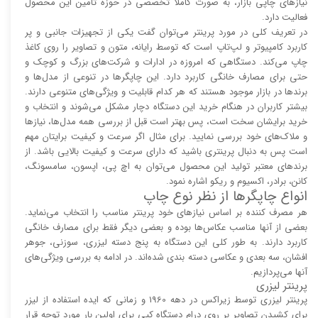
نیاز‌‌های چاپی بازار، به صورت کاملاً تخصصی در حوزه تأمین این محصول
فعالیت دارد.
در تعریف کلی در مورد پرینتر می‌توان گفت یکی از تجهیزات جانبی و پر
کاربرد کامپیوتر و لپ‌تاپ است که توسط رایانه، متون و تصاویر را روی کاغذ
چاپ می‌کند. دستگاهی که امروزه در ادارات و شرکت‌های بزرگ و کوچک و
حتی برای مصارف خانگی کاربرد دارد. این چاپگر‌ها در تنوعی از مدل‌ها و
برند‌ها در بازار موجود هستند که هر کدام قابلیت و ویژگی‌های متنوعی دارند.
بیشتر کاربران در هنگام خرید این دستگاه دچار مشکل می‌شوند و انتخاب و
خرید برایشان سخت است، پس بهتر است قبل از بررسی همه مدل‌ها، نیاز‌ها
و ملاک‌های خود بررسی نمایید. برای مثال اگر سرعت و کیفیت برایتان مهم
است پس به دنبال پرینتری باشید که دارای سرعت و کیفیت بالایی باشد. از
برند‌های معتبر تولید این محصول می‌توان به اچ پی، اپسون، سامسونگ،
کانن، برادر، اکسیوم و ریکو اشاره نمود.
انواع چاپگر‌ها از نظر نوع چاپ
هر مصرف کننده بر اساس نیاز‌های خود پرینتر مناسب را انتخاب می‌نماید.
بعضی از آنها مناسب عکاس‌ها بوده و بعضی دیگر فقط برای مصارف خانگی
کاربرد دارند. به طور کلی این دستگاه به پنج دسته لیزری، سوزنی، جوهر
افشان، سه بعدی و عکاسی دسته بندی شده‌اند. در ادامه به بررسی ویژگی‌های
آنها می‌پردازیم.
پرینتر لیزری
پرینتر لیزری توسط زیراکس در دهه 1960 و زمانی که ایده استفاده از لیزر
برای کشیدن تصاویر بر روی درام دستگاه کپی برای اولین بار مورد توجه قرار