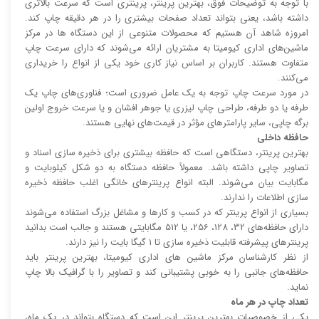
با توجه به توضیحات فوق، بهترین پرینتر، پرینتری است که سرعت بالا‌‌تری
داشته باشد، یعنی بتواند تعداد صفحات بیشتری را در هر دقیقه چاپ کند.
امروزه شاهد آن هستیم که محصولات متنوعی از این دستگاه ها در مرکز
ماشین‌های اداری کیومیتا به مشتریان ارائه می‌شوند که دارای سرعت چاپ
متفاوت هستند. کاربران بر اساس نیاز کاری خود یکی از انواع را خریداری
می‌کنند.
در مورد سرعت چاپ توجه به یک عامل ضروری است؛ فناوری‌های چاپ یک
طرفه یا دو طرفه، طراحی چاپ لیزری یا جوهر افشان و یا سرعت خروج اولین
برگه چاپی، سایر پارامتر‌های مؤثر در قیمت‌های نهایی هستند.
حافظه داخلی
بهترین پرینتر، دستگاهی است که حافظه بیشتری برای ذخیره سازی اسناد و
تصاویر چاپی داشته باشد. معمولاً حافظه دستگاه به دو شکل کیلوبایت و
مگابایت بیان می‌شوند. البته انواع پرینتر‌های خانگی اغلب حافظه ذخیره
سازی اطلاعات را ندارند.
بسیاری از انواع پرینتر که در کسب و کار‌ها و مشاغل بزرگ استفاده می‌شوند
دارای حافظه‌های 32، 128، 256، یا 512 مگابایتی هستند و جالب است بدانید
پرینتر‌های پیشرفته قابلیت ذخیره سازی تا 1 گیگا بایت را نیز دارند.
از نظر کارشناسان مرکز ماشین های اداری کیومیتا، بهترین پرینتر باید
حافظه‌های جانبی را به خوبی پشتیبانی کند و تصاویر را با گرافیک بالا چاپ
نماید.
تعداد چاپ در هر ماه
یکی از خصوصیات بهترین پرینتر این است که دستگاه بتواند در یک ماه،