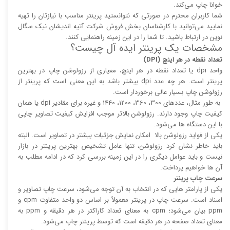
خوانا چاپ می‌کند.
شما کاربران محترم در صورتی که نتوانستید پرینتر مناسب با نیازتان را تهیه
نمایید می‌توانید با کارشناسان بخش فروش شرکت آتیه اندیشان نیک سگال
نوین در ارتباط باشید. تا شما را در این زمینه راهنمایی کنند.
مشخصات یک پرینتر ایده آل چیست؟
تعداد نقطه در هر اینچ (DPI)
واحد dpi یا تعداد نقطه در هر اینچ، معیاری از رزولوشن چاپ در بهترین
پرینتر است. هر چه عدد dpi بیشتر باشد به این معنی است که پرینتر از
رزولوشن چاپ بسیار عالی برخوردار است.
به طور مثال، عدد‌های 300، 360، 1200، 1440 و غیره برای مقادیر dpi یا همان
کیفیت چاپ وجود دارند. رزولوشن بالا‌‌تر موجب افزایش کیفیت تصاویر چاپی
با این دستگاه ها می‌شود.
یکی از فواید رزولوشن بالا امکان نمایش جزئیات بیشتر در تصاویر است. البته
باید خاطر نشان کرد رزولوشن، تنها عامل تشخیص بهترین پرینتر در بازار
نیست و باید عوامل دیگری را در این زمینه بررسی کرد که در ادامه مطلب به
آن ها خواهیم پرداخت.
سرعت چاپ پرینتر
یکی از پارامتر هایی که در انتخاب به آن توجه می‌شود، سرعت چاپ تصاویر و
اسناد است. سرعت چاپ در پرینتر معمولاً بر اساس دو واحد متفاوت cpm و
ppm بیان می‌شود؛ cpm به معنای تعداد کاراکتر در هر دقیقه و ppm به
معنای تعداد صفحه در هر دقیقه است که توسط پرینتر چاپ می‌شود.