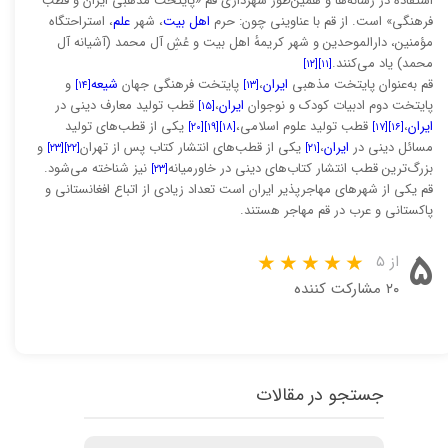
استفاده در رسانه‌ها و همین‌طور شهرداری قم «پایتخت مذهبی ایران و قطب
فرهنگی» است. از قم با عناوینی چون: حرم
اهل بیت
، شهر
علم
، استراحتگاه
مؤمنین، دارالموحدین و شهر کریمهٔ اهل بیت و عُشِ آل محمد (آشیانه آل
محمد) یاد می‌کنند.
[۱۲]
[۱۱]
قم به‌عنوان پایتخت مذهبی
ایران
،
پایتخت فرهنگی جهان
شیعه
و
[۱۴]
[۱۳]
پایتخت دوم ادبیات کودک و نوجوان
ایران
،
قطب تولید معارف دینی در
[۱۵]
ایران
،
قطب تولید علوم اسلامی،
یکی از قطب‌های تولید
[۲۰]
[۱۹]
[۱۸]
[۱۷]
[۱۶]
مسائل دینی در
ایران
،
یکی از قطب‌های انتشار کتاب پس از تهران
و
[۲۳]
[۲۲]
[۲۱]
بزرگ‌ترین قطب انتشار کتاب‌های دینی در خاورمیانه
نیز شناخته می‌شود.
[۲۳]
قم یکی از شهرهای مهاجرپذیر ایران است تعداد زیادی از اتباع افغانستانی و
پاکستانی و عرب در قم مهاجر هستند.
۵
از ۵
۲۰ مشارکت کننده
جستجو در مقالات