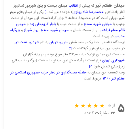
میدان هفتم تیر
که پیش از
انقلاب
میدان بیست و پنج شهریور
(سالروز
آغاز پادشاهی
محمدرضا شاه پهلوی
) خوانده می‌شد،
یکی از میدان‌های مهم
[۱]
شهر تهران است که در محدودهٔ منطقه ۷ جای گرفته‌است. این میدان از سمت
جنوب با
خیابان شهید مفتح
و از سمت غرب با
بلوار کریم‌خان زند
و
خیابان
قائم مقام فراهانی
و از سمت شمال با
خیابان شهید مفتح
،
بهار شیراز
و
بزرگراه
مدرس
در پیوند است.
ایستگاه تقاطعی خط یک و خط شش
متروی تهران
به نام
شهدای هفت تیر
در جنوب این میدان قرار گرفته‌است.
[۲]
مساحت این میدان نزدیک به ۳۳٬۰۰۰ متر مربع بوده و بر پایه گزارش
شهرداری تهران
قرار است در آینده کل این میدان با ساخت زیرگذر به میدانی
زیرزمینی تبدیل شود.
[۳]
وجه تسمیه این میدان به
حادثه بمب‌گذاری در دفتر حزب جمهوری اسلامی در
هفتم تیر ۱۳۶۰
مربوط است
۵
از ۵
۲۲ مشارکت کننده