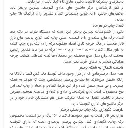
پرینتر‌های پیشرفته قابلیت ذخیره سازی تا 1 گیگا بایت را نیز دارند.
از نظر کارشناسان مرکز ماشین های اداری کیومیتا، بهترین پرینتر باید
حافظه‌های جانبی را به خوبی پشتیبانی کند و تصاویر را با گرافیک بالا چاپ
نماید.
تعداد چاپ در هر ماه
یکی از خصوصیات بهترین پرینتر این است که دستگاه بتواند در یک ماه،
تعداد برگه های بیشتری را با کیفیت اصلی چاپ کند. انواع پرینتر های بازار
قادر هستند در یک چرخه کاری تعداد متفاوت برگه را در یک دوره چاپ کنند؛
به طور مثال، تعداد 5000، 20000 و یا 100000 برگه در هر ماه، مقادیر رایجی
هستند که برای مدل های مختلف این دستگاه ها ثبت شده‌اند. انتخاب چرخه
عملیاتی بیشتر به معنای خرید بهتر است.
قابلیت اتصال به شبکه پرینتر
همه مدل پرینتر‌هایی که در بازار وجود دارند توسط یک کابل اتصال USB به
رایانه متصل می‌شوند اما بهترین پرینتر، دستگاهی است که بتواند به شبکه
اینترنت و بی سیم متصل شده و از این طریق تصاویر و اسناد را چاپ کند. این
نوع محصولات اغلب برای شرکت‌های اداری و تجاری مناسب هستند. بهترین
پرینتر با قابلیت اتصال به شبکه اینترنت هنوز هم مشتریان خاص خود را در
مرکز ماشین‌های اداری کیومیتا دارد.
ظرفیت نگهداری برگه چاپ در سینی پرینتر
هر پرینتر قادر است به طور متوسط تا تعداد 150 برگه را در قسمت مخصوص
برگه چاپ، نگهداری کند. بهترین پرینتر، پرینتری است که دارای ظرفیت
بیشتری برای قرار دادن برگه در دستگاه باشد. همچنین دارای امکان چاپ برگه