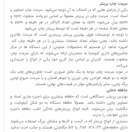
سرعت چاپ پرینتر
یکی از پارامتر هایی که در انتخاب به آن توجه می‌شود، سرعت چاپ تصاویر و
اسناد است. سرعت چاپ در پرینتر معمولاً بر اساس دو واحد متفاوت cpm و
ppm بیان می‌شود؛ cpm به معنای تعداد کاراکتر در هر دقیقه و ppm به
معنای تعداد صفحه در هر دقیقه است که توسط پرینتر چاپ می‌شود.
با توجه به توضیحات فوق، بهترین پرینتر، پرینتری است که سرعت بالا‌‌تری
داشته باشد، یعنی بتواند تعداد صفحات بیشتری را در هر دقیقه چاپ کند.
امروزه شاهد آن هستیم که محصولات متنوعی از این دستگاه ها در مرکز
ماشین‌های اداری کیومیتا به مشتریان ارائه می‌شوند که دارای سرعت چاپ
متفاوت هستند. کاربران بر اساس نیاز کاری خود یکی از انواع را خریداری
می‌کنند.
در مورد سرعت چاپ توجه به یک عامل ضروری است؛ فناوری‌های چاپ یک
طرفه یا دو طرفه، طراحی چاپ لیزری یا جوهر افشان و یا سرعت خروج اولین
برگه چاپی، سایر پارامتر‌های مؤثر در قیمت‌های نهایی هستند.
حافظه داخلی
بهترین پرینتر، دستگاهی است که حافظه بیشتری برای ذخیره سازی اسناد و
تصاویر چاپی داشته باشد. معمولاً حافظه دستگاه به دو شکل کیلوبایت و
مگابایت بیان می‌شوند. البته انواع پرینتر‌های خانگی اغلب حافظه ذخیره
سازی اطلاعات را ندارند.
بسیاری از انواع پرینتر که در کسب و کار‌ها و مشاغل بزرگ استفاده می‌شوند
دارای حافظه‌های 32، 128، 256، یا 512 مگابایتی هستند و جالب است بدانید