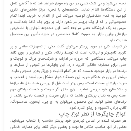
انجام می‌شود و بی شک کسی در این راه موفق خواهد شد که با آگاهی کامل
از این دستگاه‌ها اقدام نماید. متخصصان با تجربه مرکز ماشین‌های اداری
کیومیتا به تمام متقاضیان توصیه می‌کند قبل از اقدام به خرید، ابتدا تمام
خصوصیاتی را که از یک پرینتر در ذهن دارند بر روی یک کاغذ یادداشت و
سپس به یک فروشگاه معتبر مراجعه کنند. این مجموعه تجاری با تشخیص
نیاز‌‌های چاپی بازار، به صورت کاملاً تخصصی در حوزه تأمین این محصول
فعالیت دارد.
در تعریف کلی در مورد پرینتر می‌توان گفت یکی از تجهیزات جانبی و پر
کاربرد کامپیوتر و لپ‌تاپ است که توسط رایانه، متون و تصاویر را روی کاغذ
چاپ می‌کند. دستگاهی که امروزه در ادارات و شرکت‌های بزرگ و کوچک و
حتی برای مصارف خانگی کاربرد دارد. این چاپگر‌ها در تنوعی از مدل‌ها و
برند‌ها در بازار موجود هستند که هر کدام قابلیت و ویژگی‌های متنوعی دارند.
بیشتر کاربران در هنگام خرید این دستگاه دچار مشکل می‌شوند و انتخاب و
خرید برایشان سخت است، پس بهتر است قبل از بررسی همه مدل‌ها، نیاز‌ها
و ملاک‌های خود بررسی نمایید. برای مثال اگر سرعت و کیفیت برایتان مهم
است پس به دنبال پرینتری باشید که دارای سرعت و کیفیت بالایی باشد. از
برند‌های معتبر تولید این محصول می‌توان به اچ پی، اپسون، سامسونگ،
کانن، برادر، اکسیوم و ریکو اشاره نمود.
انواع چاپگر‌ها از نظر نوع چاپ
هر مصرف کننده بر اساس نیاز‌های خود پرینتر مناسب را انتخاب می‌نماید.
بعضی از آنها مناسب عکاس‌ها بوده و بعضی دیگر فقط برای مصارف خانگی