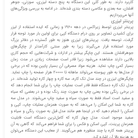
کاربرد دارند. به طور کلی این دستگاه به پنج دسته لیزری، سوزنی، جوهر
افشان، سه بعدی و عکاسی دسته بندی شده‌اند. در ادامه به بررسی ویژگی‌های
آنها می‌پردازیم.
پرینتر لیزری
پرینتر لیزری توسط زیراکس در دهه 1960 و زمانی که ایده استفاده از لیزر
برای کشیدن تصاویر بر روی درام دستگاه کپی برای اولین بار مورد توجه قرار
گرفت، توسعه یافت. پرینتر‌های لیزری هنوز به طور گسترده در دفاتر بزرگ
مورد استفاده قرار می‌گیرند زیرا به طور سنتی کارآمد‌‌تر از چاپگر‌های
جوهرافشان هستند. این چاپگر بیشتر در ادارات و شرکت‌هایی که حجم کاری
بالایی دارند مشاهده می‌شود زیرا قادر است صفحات زیادی در مدت زمان
بسیار کمی چاپ نماید. هزینه مواد مصرفی آن بسیار پایین بوده که در برخی
از مدل‌ها به طور پیوسته می‌تواند ماهانه تا 20000 هزار صفحه را چاپ نماید.
چاپگر‌های لیزری در چند مدل تک کاره، سه کاره و چهار کاره تولید شده‌اند. در
مدل تک کاره دستگاه فقط قادر است عملیات چاپ را برای شما انجام دهد که
در برخی رنگی بوده یعنی چاپ به صورت چند رنگ بوده و در بعضی که سیاه
و سفید است اسناد فقط به صورت سیاه و سفید چاپ می‌شوند. در مدل سه
کاره به شما این امکان را می‌دهد که به صورت همزمان عملیات چاپ، کپی و
اسکن را انجام دهید که در اینجا هم مانند مدل قبل به صورت رنگی و سیاه و
سفید موجود است. مدل چهار کاره که کامل‌ترین دستگاه است قابلیت
همزمان پرینت، کپی اسکن و فکس را برای شما فراهم می‌کند که گاهی به آن
پرینتر همه کاره یا چند منظوره هم می‌گویند. از معایب این دستگاه می‌توان
به هزینه بالا آن اشاره کرد.