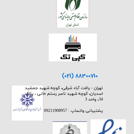
(021) 88300710
​تهران - یافت آباد شرقی، کوچه شهید جمشید
اسدیان، کوچه شهید ناصر رستم خانی ، پلاک:
34، واحد 3
پشتیبانی واتساپ : 09211908957