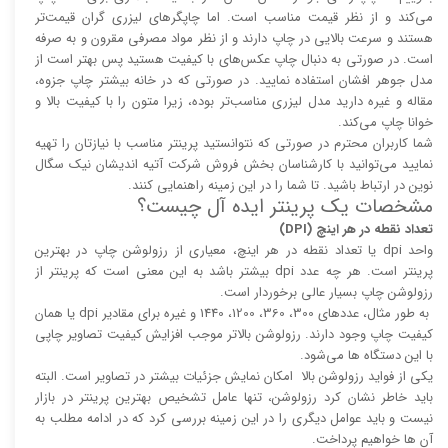
می‌کند و از نظر قیمت مناسب است. اما چاپگر‌های لیزری گران قیمت‌تر
هستند و سرعت بالایی در چاپ دارند و از نظر مواد مصرفی مقرون و به صرفه
است. در صورتی به دنبال چاپ عکس‌های با کیفیت هستید پس بهتر است از
مدل جوهر افشان استفاده نمایید. در صورتی که در خانه بیشتر چاپ جزوه،
مقاله و غیره دارید مدل لیزری مناسب‌تر بوده، زیرا متون را با کیفیت بالا و
خوانا چاپ می‌کند.
شما کاربران محترم در صورتی که نتوانستید پرینتر مناسب با نیازتان را تهیه
نمایید می‌توانید با کارشناسان بخش فروش شرکت آتیه اندیشان نیک سگال
نوین در ارتباط باشید. تا شما را در این زمینه راهنمایی کنند.
مشخصات یک پرینتر ایده آل چیست؟
تعداد نقطه در هر اینچ (DPI)
واحد dpi یا تعداد نقطه در هر اینچ، معیاری از رزولوشن چاپ در بهترین
پرینتر است. هر چه عدد dpi بیشتر باشد به این معنی است که پرینتر از
رزولوشن چاپ بسیار عالی برخوردار است.
به طور مثال، عدد‌های 300، 360، 1200، 1440 و غیره برای مقادیر dpi یا همان
کیفیت چاپ وجود دارند. رزولوشن بالا‌‌تر موجب افزایش کیفیت تصاویر چاپی
با این دستگاه ها می‌شود.
یکی از فواید رزولوشن بالا امکان نمایش جزئیات بیشتر در تصاویر است. البته
باید خاطر نشان کرد رزولوشن، تنها عامل تشخیص بهترین پرینتر در بازار
نیست و باید عوامل دیگری را در این زمینه بررسی کرد که در ادامه مطلب به
آن ها خواهیم پرداخت.