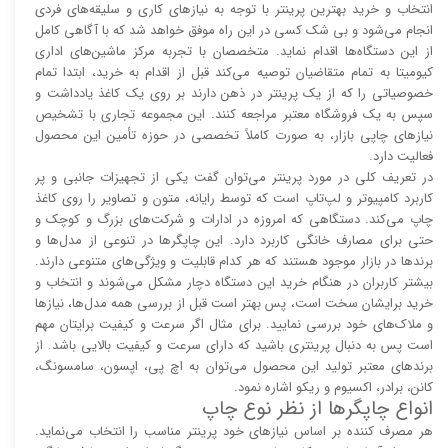
انتخاب و خرید بهترین پرینتر با توجه به نیاز‌‌های کاری و سلیقه‌های فردی
انجام می‌شود و بی شک کسی در این راه موفق خواهد شد که با آگاهی کامل
از این دستگاه‌ها اقدام نماید. متخصصان با تجربه مرکز ماشین‌های اداری
کیومیتا به تمام متقاضیان توصیه می‌کند قبل از اقدام به خرید، ابتدا تمام
خصوصیاتی را که از یک پرینتر در ذهن دارند بر روی یک کاغذ یادداشت و
سپس به یک فروشگاه معتبر مراجعه کنند. این مجموعه تجاری با تشخیص
نیاز‌‌های چاپی بازار، به صورت کاملاً تخصصی در حوزه تأمین این محصول
فعالیت دارد.
در تعریف کلی در مورد پرینتر می‌توان گفت یکی از تجهیزات جانبی و پر
کاربرد کامپیوتر و لپ‌تاپ است که توسط رایانه، متون و تصاویر را روی کاغذ
چاپ می‌کند. دستگاهی که امروزه در ادارات و شرکت‌های بزرگ و کوچک و
حتی برای مصارف خانگی کاربرد دارد. این چاپگر‌ها در تنوعی از مدل‌ها و
برند‌ها در بازار موجود هستند که هر کدام قابلیت و ویژگی‌های متنوعی دارند.
بیشتر کاربران در هنگام خرید این دستگاه دچار مشکل می‌شوند و انتخاب و
خرید برایشان سخت است، پس بهتر است قبل از بررسی همه مدل‌ها، نیاز‌ها
و ملاک‌های خود بررسی نمایید. برای مثال اگر سرعت و کیفیت برایتان مهم
است پس به دنبال پرینتری باشید که دارای سرعت و کیفیت بالایی باشد. از
برند‌های معتبر تولید این محصول می‌توان به اچ پی، اپسون، سامسونگ،
کانن، برادر، اکسیوم و ریکو اشاره نمود.
انواع چاپگر‌ها از نظر نوع چاپ
هر مصرف کننده بر اساس نیاز‌های خود پرینتر مناسب را انتخاب می‌نماید.