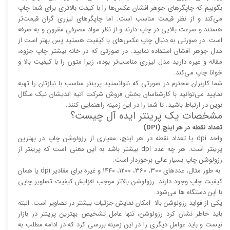
بگوییم که چاپگر‌های جوهر افشان عکس‌ها را با کیفت بالا‌‌‌تری برای شما چاپ
می‌کند و از نظر قیمت مناسب است. اما چاپگر‌های لیزری گران قیمت‌تر
هستند و سرعت بالایی در چاپ دارند و از نظر مواد مصرفی مقرون و به صرفه
است. در صورتی به دنبال چاپ عکس‌های با کیفیت هستید پس بهتر است از
مدل جوهر افشان استفاده نمایید. در صورتی که در خانه بیشتر چاپ جزوه،
مقاله و غیره دارید مدل لیزری مناسب‌تر بوده، زیرا متون را با کیفیت بالا و
خوانا چاپ می‌کند.
شما کاربران محترم در صورتی که نتوانستید پرینتر مناسب با نیازتان را تهیه
نمایید می‌توانید با کارشناسان بخش فروش شرکت آتیه اندیشان نیک سگال
نوین در ارتباط باشید. تا شما را در این زمینه راهنمایی کنند.
مشخصات یک پرینتر ایده آل چیست؟
تعداد نقطه در هر اینچ (DPI)
واحد dpi یا تعداد نقطه در هر اینچ، معیاری از رزولوشن چاپ در بهترین
پرینتر است. هر چه عدد dpi بیشتر باشد به این معنی است که پرینتر از
رزولوشن چاپ بسیار عالی برخوردار است.
به طور مثال، عدد‌های 300، 360، 1200، 1440 و غیره برای مقادیر dpi یا همان
کیفیت چاپ وجود دارند. رزولوشن بالا‌‌تر موجب افزایش کیفیت تصاویر چاپی
با این دستگاه ها می‌شود.
یکی از فواید رزولوشن بالا امکان نمایش جزئیات بیشتر در تصاویر است. البته
باید خاطر نشان کرد رزولوشن، تنها عامل تشخیص بهترین پرینتر در بازار
نیست و باید عوامل دیگری را در این زمینه بررسی کرد که در ادامه مطلب به