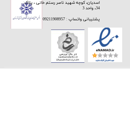
اسدیان، کوچه شهید ناصر رستم خانی ، پلاک:
34، واحد 3
پشتیبانی واتساپ : 09211908957
★
★