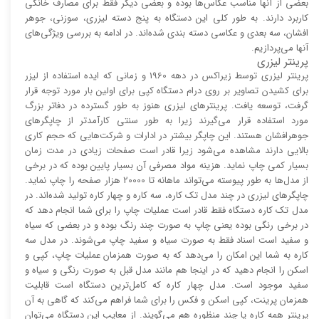
بعضی از آنها مناسب عکاس‌ها بوده و بعضی دیگر فقط برای مصارف خانگی
کاربرد دارند. به طور کلی این دستگاه به پنج دسته لیزری، سوزنی، جوهر
افشان، سه بعدی و عکاسی دسته بندی شده‌اند. در ادامه به بررسی ویژگی‌های
آنها می‌پردازیم.
پرینتر لیزری
پرینتر لیزری توسط زیراکس در دهه 1960 و زمانی که ایده استفاده از لیزر
برای کشیدن تصاویر بر روی درام دستگاه کپی برای اولین بار مورد توجه قرار
گرفت، توسعه یافت. پرینتر‌های لیزری هنوز به طور گسترده در دفاتر بزرگ
مورد استفاده قرار می‌گیرند زیرا به طور سنتی کارآمد‌‌تر از چاپگر‌های
جوهرافشان هستند. این چاپگر بیشتر در ادارات و شرکت‌هایی که حجم کاری
بالایی دارند مشاهده می‌شود زیرا قادر است صفحات زیادی در مدت زمان
بسیار کمی چاپ نماید. هزینه مواد مصرفی آن بسیار پایین بوده که در برخی
از مدل‌ها به طور پیوسته می‌تواند ماهانه تا 20000 هزار صفحه را چاپ نماید.
چاپگر‌های لیزری در چند مدل تک کاره، سه کاره و چهار کاره تولید شده‌اند. در
مدل تک کاره دستگاه فقط قادر است عملیات چاپ را برای شما انجام دهد که
در برخی رنگی بوده یعنی چاپ به صورت چند رنگ بوده و در بعضی که سیاه
و سفید است اسناد فقط به صورت سیاه و سفید چاپ می‌شوند. در مدل سه
کاره به شما این امکان را می‌دهد که به صورت همزمان عملیات چاپ، کپی و
اسکن را انجام دهید که در اینجا هم مانند مدل قبل به صورت رنگی و سیاه و
سفید موجود است. مدل چهار کاره که کامل‌ترین دستگاه است قابلیت
همزمان پرینت، کپی اسکن و فکس را برای شما فراهم می‌کند که گاهی به آن
پرینتر همه کاره یا چند منظوره هم می‌گویند. از معایب این دستگاه می‌توان