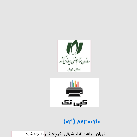
(021) 88300710
​تهران - یافت آباد شرقی، کوچه شهید جمشید