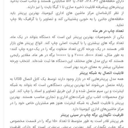
دارای حافظه‌های 32، 128، 256، یا 512 مگابایتی هستند و جالب است بدانید
پرینتر‌های پیشرفته قابلیت ذخیره سازی تا 1 گیگا بایت را نیز دارند.
از نظر کارشناسان مرکز ماشین های اداری کیومیتا، بهترین پرینتر باید
حافظه‌های جانبی را به خوبی پشتیبانی کند و تصاویر را با گرافیک بالا چاپ
نماید.
تعداد چاپ در هر ماه
یکی از خصوصیات بهترین پرینتر این است که دستگاه بتواند در یک ماه،
تعداد برگه های بیشتری را با کیفیت اصلی چاپ کند. انواع پرینتر های بازار
قادر هستند در یک چرخه کاری تعداد متفاوت برگه را در یک دوره چاپ کنند؛
به طور مثال، تعداد 5000، 20000 و یا 100000 برگه در هر ماه، مقادیر رایجی
هستند که برای مدل های مختلف این دستگاه ها ثبت شده‌اند. انتخاب چرخه
عملیاتی بیشتر به معنای خرید بهتر است.
قابلیت اتصال به شبکه پرینتر
همه مدل پرینتر‌هایی که در بازار وجود دارند توسط یک کابل اتصال USB به
رایانه متصل می‌شوند اما بهترین پرینتر، دستگاهی است که بتواند به شبکه
اینترنت و بی سیم متصل شده و از این طریق تصاویر و اسناد را چاپ کند. این
نوع محصولات اغلب برای شرکت‌های اداری و تجاری مناسب هستند. بهترین
پرینتر با قابلیت اتصال به شبکه اینترنت هنوز هم مشتریان خاص خود را در
مرکز ماشین‌های اداری کیومیتا دارد.
ظرفیت نگهداری برگه چاپ در سینی پرینتر
هر پرینتر قادر است به طور متوسط تا تعداد 150 برگه را در قسمت مخصوص
برگه چاپ، نگهداری کند. بهترین پرینتر، پرینتری است که دارای ظرفیت