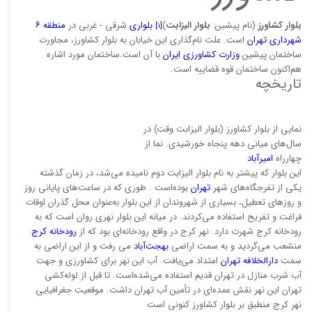
بلوار کشاورز
(نام پیشین:
بلوار الیزابت
)
بلواری
شرقی - غربی در
منطقه ۶
[۱]
شهرداری تهران
است. علت نام‌گذاری این خیابان به بلوار کشاورز، مجاورت
ساختمان پیشین
وزارت کشاورزی ایران
با آن است.ساختمان مورد اشاره
هم‌اکنون ساختمان قوه قضاییه است.
تاریخچه
نمایی از بلوار کشاورز (بلوار الیزابت وقت) در
سال‌های میانی دهه پنجاه خورشیدی. نما از
چهارراه
امیرآباد
این بلوار که پیشتر به نام بلوار الیزابت دوم نامیده می‌شد، در زمان گذشته
یکی از تفرجگاه‌های شهر
تهران
بوده‌است . طوری که در ساعت‌های پایانی روز
و روزهای تعطیل، بسیاری از شهروندان از این بلوار به‌عنوان محل گذران اوقات
فراغت و تفریح استفاده می‌کردند. در میانه این بلوار نهری روان است که به
رودخانه کرج شهرت دارد. نهر کرج در واقع رودخانه‌ای بود که از
رودخانه کرج
منشعب می‌گردید و به سمت اراضی
بهجت‌آباد
می رفت و از این اراضی به
سمت
دارالخلافه تهران
امتداد می‌یافت. آب این نهر برای کشاورزی و جهت
آب شرب منازل در تهران قدیم استفاده می‌شده‌است. تا قبل از لوله‌کشی
تهران این نهر نقش عمده‌ای در تأمین آب تهران داشت. موقعیت جغرافیایی
نهر کرج منطبق بر بلوار کشاورز کنونی است