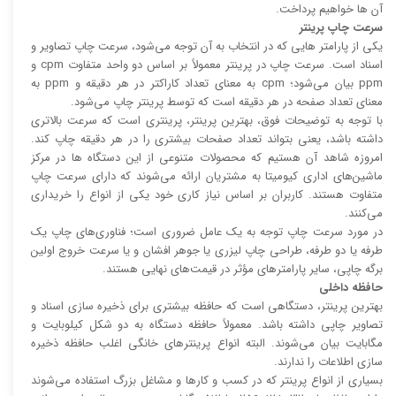
آن ها خواهیم پرداخت.
سرعت چاپ پرینتر
یکی از پارامتر هایی که در انتخاب به آن توجه می‌شود، سرعت چاپ تصاویر و
اسناد است. سرعت چاپ در پرینتر معمولاً بر اساس دو واحد متفاوت cpm و
ppm بیان می‌شود؛ cpm به معنای تعداد کاراکتر در هر دقیقه و ppm به
معنای تعداد صفحه در هر دقیقه است که توسط پرینتر چاپ می‌شود.
با توجه به توضیحات فوق، بهترین پرینتر، پرینتری است که سرعت بالا‌‌تری
داشته باشد، یعنی بتواند تعداد صفحات بیشتری را در هر دقیقه چاپ کند.
امروزه شاهد آن هستیم که محصولات متنوعی از این دستگاه ها در مرکز
ماشین‌های اداری کیومیتا به مشتریان ارائه می‌شوند که دارای سرعت چاپ
متفاوت هستند. کاربران بر اساس نیاز کاری خود یکی از انواع را خریداری
می‌کنند.
در مورد سرعت چاپ توجه به یک عامل ضروری است؛ فناوری‌های چاپ یک
طرفه یا دو طرفه، طراحی چاپ لیزری یا جوهر افشان و یا سرعت خروج اولین
برگه چاپی، سایر پارامتر‌های مؤثر در قیمت‌های نهایی هستند.
حافظه داخلی
بهترین پرینتر، دستگاهی است که حافظه بیشتری برای ذخیره سازی اسناد و
تصاویر چاپی داشته باشد. معمولاً حافظه دستگاه به دو شکل کیلوبایت و
مگابایت بیان می‌شوند. البته انواع پرینتر‌های خانگی اغلب حافظه ذخیره
سازی اطلاعات را ندارند.
بسیاری از انواع پرینتر که در کسب و کار‌ها و مشاغل بزرگ استفاده می‌شوند