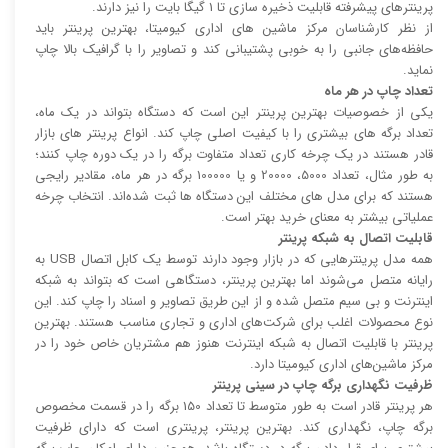
پرینتر‌های پیشرفته قابلیت ذخیره سازی تا 1 گیگا بایت را نیز دارند.
از نظر کارشناسان مرکز ماشین های اداری کیومیتا، بهترین پرینتر باید
حافظه‌های جانبی را به خوبی پشتیبانی کند و تصاویر را با گرافیک بالا چاپ
نماید.
تعداد چاپ در هر ماه
یکی از خصوصیات بهترین پرینتر این است که دستگاه بتواند در یک ماه،
تعداد برگه های بیشتری را با کیفیت اصلی چاپ کند. انواع پرینتر های بازار
قادر هستند در یک چرخه کاری تعداد متفاوت برگه را در یک دوره چاپ کنند؛
به طور مثال، تعداد 5000، 20000 و یا 100000 برگه در هر ماه، مقادیر رایجی
هستند که برای مدل های مختلف این دستگاه ها ثبت شده‌اند. انتخاب چرخه
عملیاتی بیشتر به معنای خرید بهتر است.
قابلیت اتصال به شبکه پرینتر
همه مدل پرینتر‌هایی که در بازار وجود دارند توسط یک کابل اتصال USB به
رایانه متصل می‌شوند اما بهترین پرینتر، دستگاهی است که بتواند به شبکه
اینترنت و بی سیم متصل شده و از این طریق تصاویر و اسناد را چاپ کند. این
نوع محصولات اغلب برای شرکت‌های اداری و تجاری مناسب هستند. بهترین
پرینتر با قابلیت اتصال به شبکه اینترنت هنوز هم مشتریان خاص خود را در
مرکز ماشین‌های اداری کیومیتا دارد.
ظرفیت نگهداری برگه چاپ در سینی پرینتر
هر پرینتر قادر است به طور متوسط تا تعداد 150 برگه را در قسمت مخصوص
برگه چاپ، نگهداری کند. بهترین پرینتر، پرینتری است که دارای ظرفیت