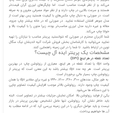
می‌کند و از نظر قیمت مناسب است. اما چاپگر‌های لیزری گران قیمت‌تر
هستند و سرعت بالایی در چاپ دارند و از نظر مواد مصرفی مقرون و به صرفه
است. در صورتی به دنبال چاپ عکس‌های با کیفیت هستید پس بهتر است از
مدل جوهر افشان استفاده نمایید. در صورتی که در خانه بیشتر چاپ جزوه،
مقاله و غیره دارید مدل لیزری مناسب‌تر بوده، زیرا متون را با کیفیت بالا و
خوانا چاپ می‌کند.
شما کاربران محترم در صورتی که نتوانستید پرینتر مناسب با نیازتان را تهیه
نمایید می‌توانید با کارشناسان بخش فروش شرکت آتیه اندیشان نیک سگال
نوین در ارتباط باشید. تا شما را در این زمینه راهنمایی کنند.
مشخصات یک پرینتر ایده آل چیست؟
تعداد نقطه در هر اینچ (DPI)
واحد dpi یا تعداد نقطه در هر اینچ، معیاری از رزولوشن چاپ در بهترین
پرینتر است. هر چه عدد dpi بیشتر باشد به این معنی است که پرینتر از
رزولوشن چاپ بسیار عالی برخوردار است.
به طور مثال، عدد‌های 300، 360، 1200، 1440 و غیره برای مقادیر dpi یا همان
کیفیت چاپ وجود دارند. رزولوشن بالا‌‌تر موجب افزایش کیفیت تصاویر چاپی
با این دستگاه ها می‌شود.
یکی از فواید رزولوشن بالا امکان نمایش جزئیات بیشتر در تصاویر است. البته
باید خاطر نشان کرد رزولوشن، تنها عامل تشخیص بهترین پرینتر در بازار
نیست و باید عوامل دیگری را در این زمینه بررسی کرد که در ادامه مطلب به
آن ها خواهیم پرداخت.