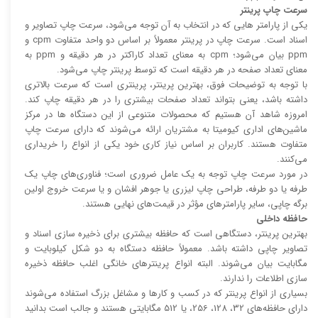
سرعت چاپ پرینتر
یکی از پارامتر هایی که در انتخاب به آن توجه می‌شود، سرعت چاپ تصاویر و
اسناد است. سرعت چاپ در پرینتر معمولاً بر اساس دو واحد متفاوت cpm و
ppm بیان می‌شود؛ cpm به معنای تعداد کاراکتر در هر دقیقه و ppm به
معنای تعداد صفحه در هر دقیقه است که توسط پرینتر چاپ می‌شود.
با توجه به توضیحات فوق، بهترین پرینتر، پرینتری است که سرعت بالا‌‌تری
داشته باشد، یعنی بتواند تعداد صفحات بیشتری را در هر دقیقه چاپ کند.
امروزه شاهد آن هستیم که محصولات متنوعی از این دستگاه ها در مرکز
ماشین‌های اداری کیومیتا به مشتریان ارائه می‌شوند که دارای سرعت چاپ
متفاوت هستند. کاربران بر اساس نیاز کاری خود یکی از انواع را خریداری
می‌کنند.
در مورد سرعت چاپ توجه به یک عامل ضروری است؛ فناوری‌های چاپ یک
طرفه یا دو طرفه، طراحی چاپ لیزری یا جوهر افشان و یا سرعت خروج اولین
برگه چاپی، سایر پارامتر‌های مؤثر در قیمت‌های نهایی هستند.
حافظه داخلی
بهترین پرینتر، دستگاهی است که حافظه بیشتری برای ذخیره سازی اسناد و
تصاویر چاپی داشته باشد. معمولاً حافظه دستگاه به دو شکل کیلوبایت و
مگابایت بیان می‌شوند. البته انواع پرینتر‌های خانگی اغلب حافظه ذخیره
سازی اطلاعات را ندارند.
بسیاری از انواع پرینتر که در کسب و کار‌ها و مشاغل بزرگ استفاده می‌شوند
دارای حافظه‌های 32، 128، 256، یا 512 مگابایتی هستند و جالب است بدانید