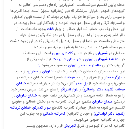
محله پایین تقسیم می‌شده‌است. اصلی‌ترین راه‌های دسترسی اهالی به
کوچه‌های قدیمی خیابان سرلشکر فلاحی (زعفرانیه سابق) است. ابتدا اکبری‌ها
و سپس زارعی‌ها و سپانلوها طوایف اولیه‌ای بودند که از سمت نایین اصفهان
و استرآباد گرگان به این محل مهاجرت نمودند و پایه‌گذار این محل بودند. در
این محل یک باب حمام، آب انبار خدائی و چهار
قنات
وجود داشته‌است. از
نظر قشر بندی می‌توان اهالی این محل را در بدو شکل‌گیری محل افراد
متوسطی دانست. در ابتدا این محل به دلیل اداره برقی که در آن وجود داشت
برق بامداد نامیده می‌شد و بعدها به نام زعفرانیه تغییر نام داد.
محله‌ای در
شمیران
، واقع در شمال
کلانشهر تهران
است. این محله که
در
منطقه ۱ شهرداری تهران
و
شهرستان شمیرانات
قرار دارد، یکی از
گران‌قیمت‌ترین
مناطق مسکونی تهران
محسوب می‌شود.
[۱]
این محله به مرکزیت خیابان کامرانیه، از شمال با
نیاوران
و
جماران
، از جنوب
با
بزرگراه صدر
و از شرق و غرب با
فرمانیه
هم‌مرز است. خیابان کامرانیه در
جنوبی‌ترین نقطه خود از
پل صدر
آغاز می‌شود، در چهارراه کامرانیه
خیابان
فرمانیه (شهید دکتر لواسانی)
و
بلوار اندرزگو
را قطع می‌کند، سپس مسیر خود
را رو به شمال ادامه می‌دهد و در شمالی‌ترین نقطه خود به
خیابان نیاوران
در
نزدیکی
میدان نیاوران
منتهی می‌گردد. کامرانیه به دو بخش شمالی و جنوبی
تقسیم می‌شود؛ به شمال چهارراه کامرانیه (تقاطع
بلوار اندرزگو
،
خیابان فرمانیه
(شهید دکتر لواسانی)
و خیابان کامرانیه)
کامرانیه شمالی
و به جنوب این
چهارراه، کامرانیه جنوبی می‌گویند.
کامرانیه که در ۳ کیلومتری شرق
تجریش
قرار دارد، همچون بیشتر