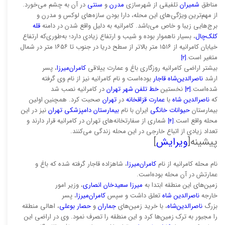
مناطق
شمیران
تلفیقی از شهرسازی
مدرن
و
سنتی
در آن به چشم می‌خورد.
از مهم‌ترین ویژگی‌های این محله، دارا بودن سازه‌های لوکس و مدرن و
برج‌هایی زیبا و خاص می‌باشد. کامرانیه به دلیل واقع شدن در دامنه
قله
کلک‌چال
، بسیار ناهموار بوده و شیب و ارتفاع زیادی دارد؛ به‌طوری‌که ارتفاع
خیابان کامرانیه از ۱۵۱۶ متر بالاتر از سطح دریا در جنوب تا ۱۶۵۶ متر در شمال
متغیر است.
[۲]
بیشتر اراضی کامرانیه روزگاری باغ و عمارت ییلاقی
کامران‌میرزا
، پسر
ارشد
ناصرالدین‌شاه قاجار
بوده‌است و نام کامرانیه نیز از نام وی گرفته
شده‌است.
نخستین
خط تلفن شهر تهران
در کامرانیه نصب شد
[۳]
که
ناصرالدین شاه
با
عمارت قزاقخانه
در
تهران
صحبت کرد. همچنین اولین
بیمارستان
حیوانات خانگی
ایران با نام
بیمارستان دامپزشکی تهران
نیز در این
محله واقع است.
شماری از سفارتخانه‌های تهران در کامرانیه قرار دارند و
[۴]
تعداد زیادی از اتباع خارجی در این محله زندگی می‌کنند.
پیشینه[
ویرایش
]
نام محله کامرانیه از نام
کامران‌میرزا
، شاهزاده قاجار گرفته شده که باغ و
عمارتش در آن محله بوده‌است.
زمین‌های این منطقه ابتدا به
میرزا سعیدخان انصاری
، وزیر امور
خارجه
ناصرالدین شاه
تعلق داشت و سپس
کامران‌میرزا
، پسر
بزرگ
ناصرالدین‌شاه
، با خرید زمین‌های
جماران
و
حصار بوعلی
، اهالی منطقه
را مجبور به ترک زمین‌ها کرد و این منطقه را تصرف نمود. وی در اراضی این