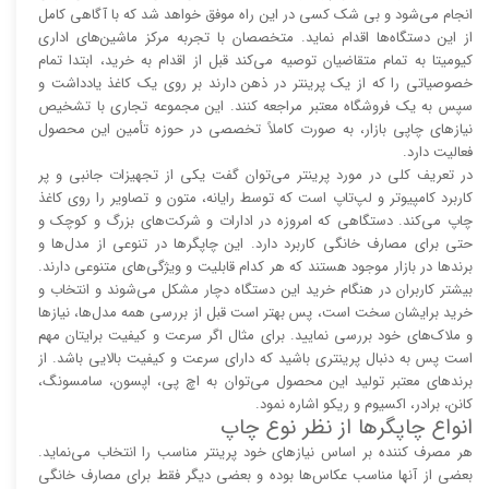
انجام می‌شود و بی شک کسی در این راه موفق خواهد شد که با آگاهی کامل
از این دستگاه‌ها اقدام نماید. متخصصان با تجربه مرکز ماشین‌های اداری
کیومیتا به تمام متقاضیان توصیه می‌کند قبل از اقدام به خرید، ابتدا تمام
خصوصیاتی را که از یک پرینتر در ذهن دارند بر روی یک کاغذ یادداشت و
سپس به یک فروشگاه معتبر مراجعه کنند. این مجموعه تجاری با تشخیص
نیاز‌‌های چاپی بازار، به صورت کاملاً تخصصی در حوزه تأمین این محصول
فعالیت دارد.
در تعریف کلی در مورد پرینتر می‌توان گفت یکی از تجهیزات جانبی و پر
کاربرد کامپیوتر و لپ‌تاپ است که توسط رایانه، متون و تصاویر را روی کاغذ
چاپ می‌کند. دستگاهی که امروزه در ادارات و شرکت‌های بزرگ و کوچک و
حتی برای مصارف خانگی کاربرد دارد. این چاپگر‌ها در تنوعی از مدل‌ها و
برند‌ها در بازار موجود هستند که هر کدام قابلیت و ویژگی‌های متنوعی دارند.
بیشتر کاربران در هنگام خرید این دستگاه دچار مشکل می‌شوند و انتخاب و
خرید برایشان سخت است، پس بهتر است قبل از بررسی همه مدل‌ها، نیاز‌ها
و ملاک‌های خود بررسی نمایید. برای مثال اگر سرعت و کیفیت برایتان مهم
است پس به دنبال پرینتری باشید که دارای سرعت و کیفیت بالایی باشد. از
برند‌های معتبر تولید این محصول می‌توان به اچ پی، اپسون، سامسونگ،
کانن، برادر، اکسیوم و ریکو اشاره نمود.
انواع چاپگر‌ها از نظر نوع چاپ
هر مصرف کننده بر اساس نیاز‌های خود پرینتر مناسب را انتخاب می‌نماید.
بعضی از آنها مناسب عکاس‌ها بوده و بعضی دیگر فقط برای مصارف خانگی