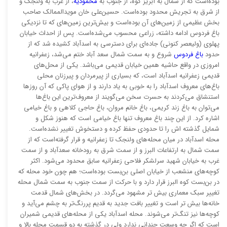
بوده‌است که از شمال به آبریز کوه، از جنوب به
محمودیه
، از غرب به ولنجک و
از شرق به تجریش محدود بوده‌است. حسین‌علی خان مویدالممالک صاحب
بخش عظیمی از زمین‌های آن بوده‌است و بیش‌ترین زمین‌های که تا نزدیکی
باغ فردوس ادامه داشته، زراعی محسوب می‌شده‌است. پس از احداث خیابان
پهلوی (ولیعصر کنونی) جاده‌ای برای دسترسی به اسدآباد کشیده شد که از
حدود
باغ فردوس
شروع و به سمت شمال سعد آباد ختم می‌شد، زعفرانیه
امروزی در واقع حاشیه همین خیابان قدیمی می‌باشد. یکی از محل‌های
قدیمی زعفرانیه اسدآباد است، که بسیاری از پیرمردان و پیرزنان محلی
باغ‌های معروف اسدآباد را به خوبی به یاد دارند و از هوای پاکی که آن روزها
استنشاق می‌کردند به حسرت سخن می‌گویند از معروف‌ترین این باغ‌ها
می‌توان به باغ زند کریمی، باغ خانم مروان، باغ حاجی کلاهی و باغ خیامی
اشاره کرد. از این چند باغ معروف تنها باغ خیامی است که هنوز شکل و
شمایل گذشته اش را تا حدودی حفظ کرده و دستخوش تغییر نشده‌است.
محله اسدآباد در میان محله‌های ولنجک تا زعفرانیه و قرار گرفته‌است که از
سمت شمال به ارتفاعات البرز و از سمت شرق به رودخانه سعدآباد و از سمت
غرب به خیابان شهید سرلشکر فلاحی زعفرانیه سابق محدود می‌شود. اکثر
کوچه‌های منشعب از خیابان اصلی بن‌بست بوده‌است؛ هم چون خود محله که
در بن‌بست کوه البرز قرار دارد و با حرکت از سمت جنوب به سمت شمال محله
تغییر سبک معماری بیش تر مشهود می‌گردد. در بخش‌های شمال قدمت
خانه‌ها بیش تر است و تغییر بافت جدید به قدیم پررنگ‌تر به چشم می‌آید و
کوچه‌ها نیز تنگ‌تر می‌شوند. محله اسدآباد یکی از محله‌های قدیمی شمیران
است که اگر چه وسعت چندانی ندارد ولی در گذشته به دو قسمت محله بالا و