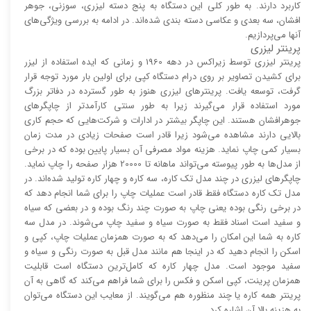
کاربرد دارند. به طور کلی این دستگاه به پنج دسته لیزری، سوزنی، جوهر
افشان، سه بعدی و عکاسی دسته بندی شده‌اند. در ادامه به بررسی ویژگی‌های
آنها می‌پردازیم.
پرینتر لیزری
پرینتر لیزری توسط زیراکس در دهه 1960 و زمانی که ایده استفاده از لیزر
برای کشیدن تصاویر بر روی درام دستگاه کپی برای اولین بار مورد توجه قرار
گرفت، توسعه یافت. پرینتر‌های لیزری هنوز به طور گسترده در دفاتر بزرگ
مورد استفاده قرار می‌گیرند زیرا به طور سنتی کارآمد‌‌تر از چاپگر‌های
جوهرافشان هستند. این چاپگر بیشتر در ادارات و شرکت‌هایی که حجم کاری
بالایی دارند مشاهده می‌شود زیرا قادر است صفحات زیادی در مدت زمان
بسیار کمی چاپ نماید. هزینه مواد مصرفی آن بسیار پایین بوده که در برخی
از مدل‌ها به طور پیوسته می‌تواند ماهانه تا 20000 هزار صفحه را چاپ نماید.
چاپگر‌های لیزری در چند مدل تک کاره، سه کاره و چهار کاره تولید شده‌اند. در
مدل تک کاره دستگاه فقط قادر است عملیات چاپ را برای شما انجام دهد که
در برخی رنگی بوده یعنی چاپ به صورت چند رنگ بوده و در بعضی که سیاه
و سفید است اسناد فقط به صورت سیاه و سفید چاپ می‌شوند. در مدل سه
کاره به شما این امکان را می‌دهد که به صورت همزمان عملیات چاپ، کپی و
اسکن را انجام دهید که در اینجا هم مانند مدل قبل به صورت رنگی و سیاه و
سفید موجود است. مدل چهار کاره که کامل‌ترین دستگاه است قابلیت
همزمان پرینت، کپی اسکن و فکس را برای شما فراهم می‌کند که گاهی به آن
پرینتر همه کاره یا چند منظوره هم می‌گویند. از معایب این دستگاه می‌توان
به هزینه بالا آن اشاره کرد.