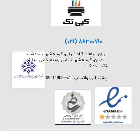
(021) 88300710
​تهران - یافت آباد شرقی، کوچه شهید جمشید
اسدیان، کوچه شهید ناصر رستم خانی ، پلاک:
34، واحد 3
پشتیبانی واتساپ : 09211908957