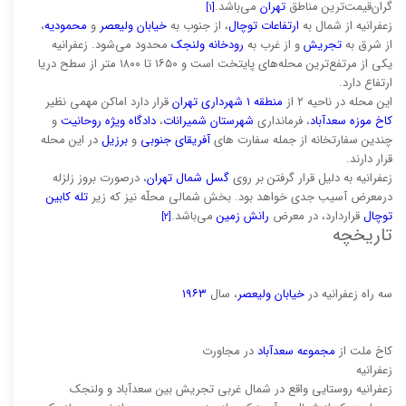
گران‌قیمت‌ترین مناطق
تهران
می‌باشد.
[۱]
زعفرانیه از شمال به
ارتفاعات توچال
، از جنوب به
خیابان ولیعصر
و
محمودیه
،
از شرق به
تجریش
و از غرب به
رودخانه ولنجک
محدود می‌شود. زعفرانیه
یکی از مرتفع‌ترین محله‌های پایتخت است و ۱۶۵۰ تا ۱۸۰۰ متر از سطح دریا
ارتفاع دارد.
این محله در ناحیه ۲ از
منطقه ۱ شهرداری تهران
قرار دارد اماکن مهمی نظیر
کاخ موزه سعدآباد
، فرمانداری
شهرستان شمیرانات
،
دادگاه ویژه روحانیت
و
چندین سفارتخانه از جمله سفارت های
آفریقای جنوبی
و
برزیل
در این محله
قرار دارند.
زعفرانیه به دلیل قرار گرفتن بر روی
گسل شمال تهران
، درصورت بروز زلزله
درمعرض آسیب جدی خواهد بود. بخش شمالی محلّه نیز که زیر
تله کابین
توچال
قراردارد، در معرض
رانش زمین
می‌باشد.
[۲]
تاریخچه
سه راه زعفرانیه در
خیابان ولیعصر
، سال
۱۹۶۳
کاخ ملت از
مجموعه سعدآباد
در مجاورت
زعفرانیه
زعفرانیه روستایی واقع در شمال غربی تجریش بین سعدآباد و ولنجک