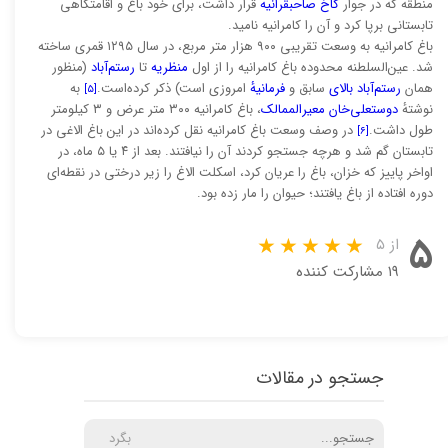
منطقه که در جوار
کاخ صاحبقرانیه
قرار داشت، برای خود باغ و اقامتگاهی
تابستانی برپا کرد و آن را کامرانیه نامید.
باغ کامرانیه به وسعت تقریبی ۹۰۰ هزار متر مربع، در سال ۱۲۹۵ قمری ساخته
شد. عین‌السلطنه محدوده باغ کامرانیه را از اول
منظریه
تا
رستم‌آباد
(منظور
همان
رستم‌آباد بالای
سابق و
فرمانیهٔ
امروزی است) ذکر کرده‌است.
به
[۵]
نوشتهٔ
دوستعلی‌خان معیرالممالک
، باغ کامرانیه ۳۰۰ متر عرض و ۳ کیلومتر
طول داشت.
در وصف وسعت باغ کامرانیه نقل کرده‌اند در این باغ الاغی در
[۶]
تابستان گم شد و هرچه جستجو کردند آن را نیافتند. بعد از ۴ یا ۵ ماه، در
اواخر پاییز که خزان، باغ را عریان کرد، اسکلت الاغ را زیر درختی در نقطه‌ای
دوره افتاده از باغ یافتند؛ حیوان را مار زده بود.
۵
از ۵
۱۹ مشارکت کننده
جستجو در مقالات
بگرد