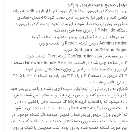
مراحل صحیح آپدیت فریمور چاپگر:
برای آپدیت کردن فریمور، ابتدا چاپگر مورد نظر را از طریق USB به رایانه
متصل کنید و درایور نیز به صورت کامل نصب شود تا احتمال خطاهای
ممکن در زمان آپدیت صفر شود.برای مثال نحوه آپدیت کردن فریمور در
دستگاه HP M712dn را برای شما شرح میدهیم.
1. در مرحله اول وارد کنترل پنل پرینتر شده و با انتخاب گزینه
Administration سپس گزینه Report را انتخاب و وارد
Configuration/Status Pages شوید.
2. در صفحه باز شده Configuration گزینه Print انتخاب شود.
3. در صفحه چاپ شده در قسمت Firmware Bundle Version نسخه
فریمور را ملاحضه کنید تا از آخرین ورژن دستگاهتان مطلع شوید.
4. اگر فریمور در نسخه 3.2 و یا 3.2.0 بود باید به نسخه 3.2.3 یا 3.2.5
و حتی بالاتر ارتقاء دهید.
5.برای به روز رسانی آن ابتدا وارد سایت اچ پی شده و یا مدل پرینتر خود
را در گوگل جستجو کنید و سپس نوع چاپگر و سیستم عامل شما نمایش
داده میشود که با انتخاب گزینه Change سیستم عامل را تغییر داده.در
قسمت های دیگر گزینه Firmware را انتخاب کنید تا صفحه آن باز شود
که آخرین ورژن فریمور پرینتر شما را نمایش میدهد.اگر نسخه موجود، در
مقابل نسخه نصب شده روی دستگاهتان جدید تر بود، دانلود کنید در غیر
این صورت نسخه نصب شده به روز بوده است.همچنین با کلیک بر روی