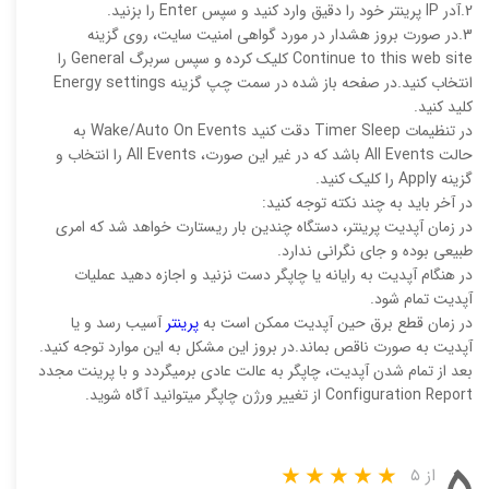
2.آدر IP پرینتر خود را دقیق وارد کنید و سپس Enter را بزنید.
3.در صورت بروز هشدار در مورد گواهی امنیت سایت، روی گزینه
Continue to this web site کلیک کرده و سپس سربرگ General را
انتخاب کنید.در صفحه باز شده در سمت چپ گزینه Energy settings
کلید کنید.
در تنظیمات Timer Sleep دقت کنید Wake/Auto On Events به
حالت All Events باشد که در غیر این صورت، All Events را انتخاب و
گزینه Apply را کلیک کنید.
در آخر باید به چند نکته توجه کنید:
در زمان آپدیت پرینتر، دستگاه چندین بار ریستارت خواهد شد که امری
طبیعی بوده و جای نگرانی ندارد.
در هنگام آپدیت به رایانه یا چاپگر دست نزنید و اجازه دهید عملیات
آپدیت تمام شود.
در زمان قطع برق حین آپدیت ممکن است به
پرینتر
آسیب رسد و یا
آپدیت به صورت ناقص بماند.در بروز این مشکل به این موارد توجه کنید.
بعد از تمام شدن آپدیت، چاپگر به عالت عادی برمیگردد و با پرینت مجدد
Configuration Report از تغییر ورژن چاپگر میتوانید آگاه شوید.
۵
از ۵