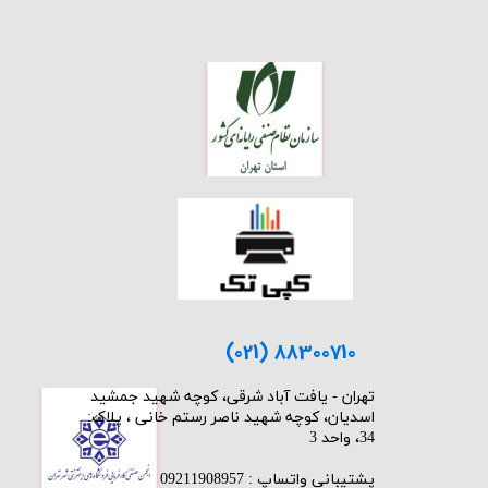
(021) 88300710
​تهران - یافت آباد شرقی، کوچه شهید جمشید
اسدیان، کوچه شهید ناصر رستم خانی ، پلاک:
34، واحد 3
پشتیبانی واتساپ : 09211908957