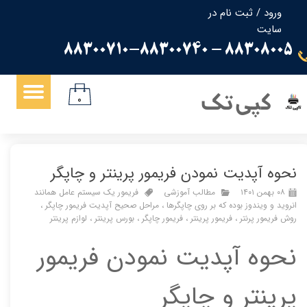
ورود
/
ثبت نام در
سایت
حساب کاربری من
88308005 - 88300710-88300740
تغییر گذر واژه
سفارشات
کپی تک
۰
خروج از حساب کاربری
نحوه آپدیت نمودن فریمور پرینتر و چاپگر
۰۸ بهمن ۱۴۰۱
مطالب آموزشی
فریمور یک سیستم عامل همانند
انروید و ویندوز بوده که بر روی چاپگرها
،
مراحل صحیح آپدیت فریمور چاپگر
،
روش فریمور پرنتر
،
فریمور پرینتر
،
فریمور چاپگر
،
بورس پرینتر
،
لوازم پرینتر
نحوه آپدیت نمودن فریمور
پرینتر و چاپگر