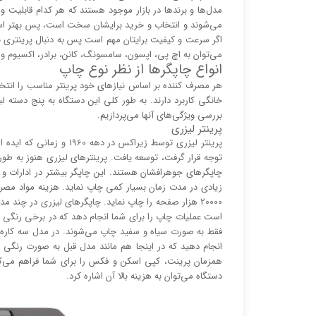
مدل‌ها و برند‌ها در بازار موجود هستند که هر کدام قابلیت 
می‌شوند و انتخاب و خرید برایشان سخت است، پس بهتر است ق
اگر سرعت و کیفیت برایتان مهم است پس به دنبال پرینتری با
می‌توان به اچ پی، اپسون، سامسونگ، کانن، برادر، اکسیوم و ر
انواع چاپگر‌ها از نظر نوع چاپ
هر مصرف کننده بر اساس نیاز‌های خود پرینتر مناسب را انت
خانگی کاربرد دارند. به طور کلی این دستگاه به پنج دسته 
بررسی ویژگی‌های آنها می‌پردازیم.
پرینتر لیزری
پرینتر لیزری توسط زیراکس 
توجه قرار گرفت، توسعه یافت. پرینتر‌های لیزری هنوز به طور گ
چاپگر‌های جوهرافشان هستند. این چاپگر بیشتر در ادارات 
زیادی در مدت زمان بسیار کمی چاپ نماید. هزینه مواد مصرفی 
20000 هزار صفحه را چاپ نماید. چاپگر‌های لیزری در چند 
است عملیات چاپ را برای شما انجام دهد که در برخی رنگی 
فقط به صورت سیاه و سفید چاپ می‌شوند. در مدل سه کاره ب
انجام دهید که در اینجا هم مانند مدل قبل به صورت رنگی 
همزمان پرینت، کپی اسکن و فکس را برای شما فراهم می‌کند
دستگاه می‌توان به هزینه بالا آن اشاره کرد.