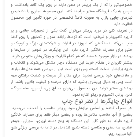
خصوصیاتی را که از یک پرینتر در ذهن دارند بر روی یک کاغذ یادداشت و
سپس به یک فروشگاه معتبر مراجعه کنند. این مجموعه تجاری با تشخیص
نیاز‌‌های چاپی بازار، به صورت کاملاً تخصصی در حوزه تأمین این محصول
فعالیت دارد.
در تعریف کلی در مورد پرینتر می‌توان گفت یکی از تجهیزات جانبی و پر
کاربرد کامپیوتر و لپ‌تاپ است که توسط رایانه، متون و تصاویر را روی کاغذ
چاپ می‌کند. دستگاهی که امروزه در ادارات و شرکت‌های بزرگ و کوچک و
حتی برای مصارف خانگی کاربرد دارد. این چاپگر‌ها در تنوعی از مدل‌ها و
برند‌ها در بازار موجود هستند که هر کدام قابلیت و ویژگی‌های متنوعی دارند.
بیشتر کاربران در هنگام خرید این دستگاه دچار مشکل می‌شوند و انتخاب و
خرید برایشان سخت است، پس بهتر است قبل از بررسی همه مدل‌ها، نیاز‌ها
و ملاک‌های خود بررسی نمایید. برای مثال اگر سرعت و کیفیت برایتان مهم
است پس به دنبال پرینتری باشید که دارای سرعت و کیفیت بالایی باشد. از
برند‌های معتبر تولید این محصول می‌توان به اچ پی، اپسون، سامسونگ،
کانن، برادر، اکسیوم و ریکو اشاره نمود.
انواع چاپگر‌ها از نظر نوع چاپ
هر مصرف کننده بر اساس نیاز‌های خود پرینتر مناسب را انتخاب می‌نماید.
بعضی از آنها مناسب عکاس‌ها بوده و بعضی دیگر فقط برای مصارف خانگی
کاربرد دارند. به طور کلی این دستگاه به پنج دسته لیزری، سوزنی، جوهر
افشان، سه بعدی و عکاسی دسته بندی شده‌اند. در ادامه به بررسی ویژگی‌های
آنها می‌پردازیم.