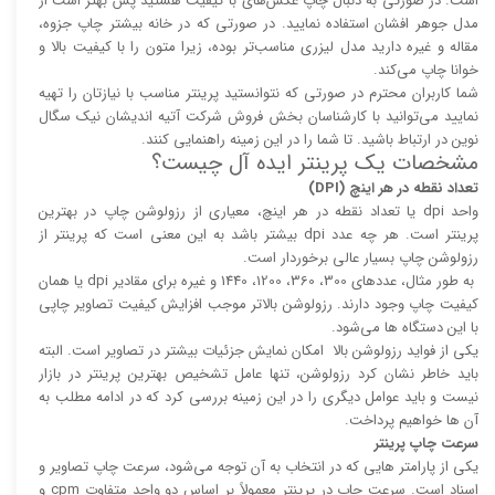
است. در صورتی به دنبال چاپ عکس‌های با کیفیت هستید پس بهتر است از
مدل جوهر افشان استفاده نمایید. در صورتی که در خانه بیشتر چاپ جزوه،
مقاله و غیره دارید مدل لیزری مناسب‌تر بوده، زیرا متون را با کیفیت بالا و
خوانا چاپ می‌کند.
شما کاربران محترم در صورتی که نتوانستید پرینتر مناسب با نیازتان را تهیه
نمایید می‌توانید با کارشناسان بخش فروش شرکت آتیه اندیشان نیک سگال
نوین در ارتباط باشید. تا شما را در این زمینه راهنمایی کنند.
مشخصات یک پرینتر ایده آل چیست؟
تعداد نقطه در هر اینچ (DPI)
واحد dpi یا تعداد نقطه در هر اینچ، معیاری از رزولوشن چاپ در بهترین
پرینتر است. هر چه عدد dpi بیشتر باشد به این معنی است که پرینتر از
رزولوشن چاپ بسیار عالی برخوردار است.
به طور مثال، عدد‌های 300، 360، 1200، 1440 و غیره برای مقادیر dpi یا همان
کیفیت چاپ وجود دارند. رزولوشن بالا‌‌تر موجب افزایش کیفیت تصاویر چاپی
با این دستگاه ها می‌شود.
یکی از فواید رزولوشن بالا امکان نمایش جزئیات بیشتر در تصاویر است. البته
باید خاطر نشان کرد رزولوشن، تنها عامل تشخیص بهترین پرینتر در بازار
نیست و باید عوامل دیگری را در این زمینه بررسی کرد که در ادامه مطلب به
آن ها خواهیم پرداخت.
سرعت چاپ پرینتر
یکی از پارامتر هایی که در انتخاب به آن توجه می‌شود، سرعت چاپ تصاویر و
اسناد است. سرعت چاپ در پرینتر معمولاً بر اساس دو واحد متفاوت cpm و