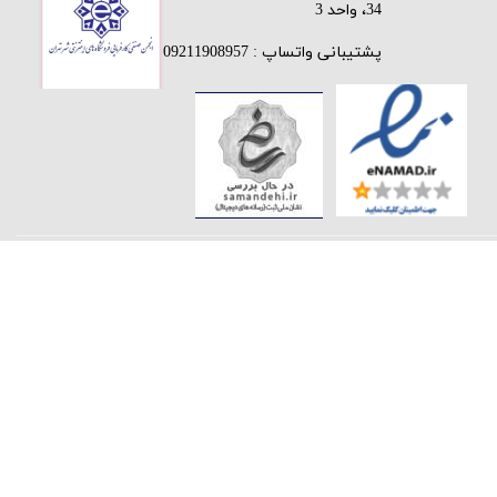
34، واحد 3
پشتیبانی واتساپ : 09211908957
★
★