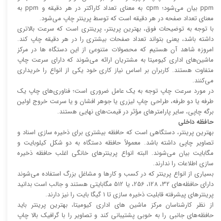
ppm بیان می‌شود؛ cpm به معنای تعداد کاراکتر در هر دقیقه و ppm به
معنای تعداد صفحه در هر دقیقه است که توسط پرینتر چاپ می‌شود.
با توجه به توضیحات فوق، بهترین پرینتر، پرینتری است که سرعت بالا‌‌تری
داشته باشد، یعنی بتواند تعداد صفحات بیشتری را در هر دقیقه چاپ کند.
امروزه شاهد آن هستیم که محصولات متنوعی از این دستگاه ها در مرکز
ماشین‌های اداری کیومیتا به مشتریان ارائه می‌شوند که دارای سرعت چاپ
متفاوت هستند. کاربران بر اساس نیاز کاری خود یکی از انواع را خریداری
می‌کنند.
در مورد سرعت چاپ توجه به یک عامل ضروری است؛ فناوری‌های چاپ یک
طرفه یا دو طرفه، طراحی چاپ لیزری یا جوهر افشان و یا سرعت خروج اولین
برگه چاپی، سایر پارامتر‌های مؤثر در قیمت‌های نهایی هستند.
حافظه داخلی
بهترین پرینتر، دستگاهی است که حافظه بیشتری برای ذخیره سازی اسناد و
تصاویر چاپی داشته باشد. معمولاً حافظه دستگاه به دو شکل کیلوبایت و
مگابایت بیان می‌شوند. البته انواع پرینتر‌های خانگی اغلب حافظه ذخیره
سازی اطلاعات را ندارند.
بسیاری از انواع پرینتر که در کسب و کار‌ها و مشاغل بزرگ استفاده می‌شوند
دارای حافظه‌های 32، 128، 256، یا 512 مگابایتی هستند و جالب است بدانید
پرینتر‌های پیشرفته قابلیت ذخیره سازی تا 1 گیگا بایت را نیز دارند.
از نظر کارشناسان مرکز ماشین های اداری کیومیتا، بهترین پرینتر باید
حافظه‌های جانبی را به خوبی پشتیبانی کند و تصاویر را با گرافیک بالا چاپ