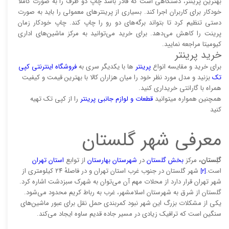
بهترین پرینتر، دستگاهی است که قادر باشد چاپ دو طرف را به صورت کاملاً
خودکار برای کاربران اجرا کند. بسیاری از پرینتر‌های معمولی را باید به صورت
دستی تنظیم کرد تا بتواند برگه‌های دو رو را چاپ کند. چاپ خودکار زمان
پرینت را کاهش می‌دهد. برای خرید می‌توانید به مرکز ماشین‌های اداری
کیومیتا مراجعه نمایید.
خرید پرینتر
برای خرید و مقایسه انواع
پرینتر‌
ها با یکدیگر سری به
فروشگاه اینترنتی کپی
تک
بزنید و مدل مورد نظر خود را میان هزاران کالا با بهترین قیمت و کیفیت
همراه با گارانتی خریداری کنید.
همچنین همواره میتوانید
قطعات و لوازم جانبی پرینتر
را از کپی تک تهیه
کنید
معرفی شهر گلستان
گلِستان،
مرکز
بخش گلستان
در
شهرستان بهارستان
از توابع
استان تهران
است.
شهر گلستان در جنوب غرب استان تهران و در فاصلهٔ ۲۴ کیلومتری از
[۲]
شهر تهران قرار دارد از محلات مهم آن می‌توان به شهرک سبزدشت اشاره کرد.
گلستان از شرق به شهرستان اسلامشهر، غرب به رباط کریم محدود می‌شود.
یکی از مشکلات بزرگ این شهر نبود کمربندی حمل نقل برای عبور ماشین‌های
سنگین است که ترافیک زیادی در مسیر جاده قدیم ساوه ایجاد می‌کند.