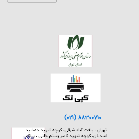
(021) 88300710
​تهران - یافت آباد شرقی، کوچه شهید جمشید
اسدیان، کوچه شهید ناصر رستم خانی ، پلاک: