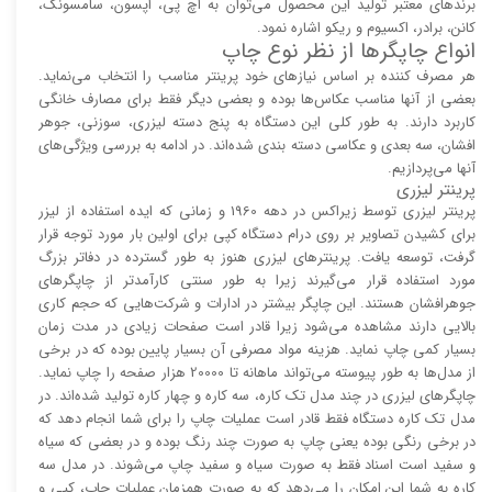
برند‌های معتبر تولید این محصول می‌توان به اچ پی، اپسون، سامسونگ،
کانن، برادر، اکسیوم و ریکو اشاره نمود.
انواع چاپگر‌ها از نظر نوع چاپ
هر مصرف کننده بر اساس نیاز‌های خود پرینتر مناسب را انتخاب می‌نماید.
بعضی از آنها مناسب عکاس‌ها بوده و بعضی دیگر فقط برای مصارف خانگی
کاربرد دارند. به طور کلی این دستگاه به پنج دسته لیزری، سوزنی، جوهر
افشان، سه بعدی و عکاسی دسته بندی شده‌اند. در ادامه به بررسی ویژگی‌های
آنها می‌پردازیم.
پرینتر لیزری
پرینتر لیزری توسط زیراکس در دهه 1960 و زمانی که ایده استفاده از لیزر
برای کشیدن تصاویر بر روی درام دستگاه کپی برای اولین بار مورد توجه قرار
گرفت، توسعه یافت. پرینتر‌های لیزری هنوز به طور گسترده در دفاتر بزرگ
مورد استفاده قرار می‌گیرند زیرا به طور سنتی کارآمد‌‌تر از چاپگر‌های
جوهرافشان هستند. این چاپگر بیشتر در ادارات و شرکت‌هایی که حجم کاری
بالایی دارند مشاهده می‌شود زیرا قادر است صفحات زیادی در مدت زمان
بسیار کمی چاپ نماید. هزینه مواد مصرفی آن بسیار پایین بوده که در برخی
از مدل‌ها به طور پیوسته می‌تواند ماهانه تا 20000 هزار صفحه را چاپ نماید.
چاپگر‌های لیزری در چند مدل تک کاره، سه کاره و چهار کاره تولید شده‌اند. در
مدل تک کاره دستگاه فقط قادر است عملیات چاپ را برای شما انجام دهد که
در برخی رنگی بوده یعنی چاپ به صورت چند رنگ بوده و در بعضی که سیاه
و سفید است اسناد فقط به صورت سیاه و سفید چاپ می‌شوند. در مدل سه
کاره به شما این امکان را می‌دهد که به صورت همزمان عملیات چاپ، کپی و