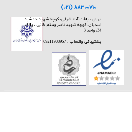
(021) 88300710
​تهران - یافت آباد شرقی، کوچه شهید جمشید
اسدیان، کوچه شهید ناصر رستم خانی ، پلاک:
34، واحد 3
پشتیبانی واتساپ : 09211908957
★
★