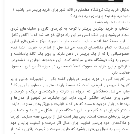
بدنبال خرید یک فروشگاه مطمئن در قائم شهر برای خرید پرینتر می باشید ؟
نمیدانید چه نوع پرینتری باید بخرید ؟
با مقاله ما همراه باشید
انتخاب و خرید بهترین پرینتر با توجه به نیاز‌‌های کاری و سلیقه‌های فردی
انجام می‌شود و بی شک کسی در این راه موفق خواهد شد که با آگاهی کامل
از این دستگاه‌ها اقدام نماید. متخصصان با تجربه مرکز ماشین‌های اداری
کیومیتا به تمام متقاضیان توصیه می‌کند قبل از اقدام به خرید، ابتدا تمام
خصوصیاتی را که از یک پرینتر در ذهن دارند بر روی یک کاغذ یادداشت و
سپس به یک فروشگاه معتبر مراجعه کنند. این مجموعه تجاری با تشخیص
نیاز‌‌های چاپی بازار، به صورت کاملاً تخصصی در حوزه تأمین این محصول
فعالیت دارد.
در تعریف کلی در مورد پرینتر می‌توان گفت یکی از تجهیزات جانبی و پر
کاربرد کامپیوتر و لپ‌تاپ است که توسط رایانه، متون و تصاویر را روی کاغذ
چاپ می‌کند. دستگاهی که امروزه در ادارات و شرکت‌های بزرگ و کوچک و
حتی برای مصارف خانگی کاربرد دارد. این چاپگر‌ها در تنوعی از مدل‌ها و
برند‌ها در بازار موجود هستند که هر کدام قابلیت و ویژگی‌های متنوعی دارند.
بیشتر کاربران در هنگام خرید این دستگاه دچار مشکل می‌شوند و انتخاب و
خرید برایشان سخت است، پس بهتر است قبل از بررسی همه مدل‌ها، نیاز‌ها
و ملاک‌های خود بررسی نمایید. برای مثال اگر سرعت و کیفیت برایتان مهم
است پس به دنبال پرینتری باشید که دارای سرعت و کیفیت بالایی باشد. از