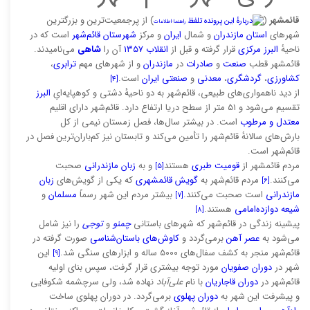
قائمشهر
(
) از پرجمعیت‌ترین و بزرگترین
تلفظ
راهنما
·
اطلاعات
شهرهای
استان مازندران
و شمال
ایران
و مرکز
شهرستان قائم‌شهر
است که در
ناحیهٔ
البرز مرکزی
قرار گرفته و قبل از
انقلاب ۱۳۵۷
آن را
شاهی
می‌نامیدند.
قائمشهر قطب
صنعت
و
صادرات
در
مازندران
و از شهرهای مهم
ترابری
،
کشاورزی
،
گردشگری
،
معدنی
و
صنعتی
ایران
است.
[۴]
از دید ناهمواری‌های طبیعی، قائم‌شهر به دو ناحیهٔ دشتی و کوهپایه‌ایِ
البرز
تقسیم می‌شود و ۵۱ متر از سطح دریا ارتفاع دارد. قائم‌شهر دارای اقلیم
معتدل و مرطوب
است. در بیشتر سال‌ها، فصل زمستان نیمی از کل
بارش‌های سالانهٔ قائم‌شهر را تأمین می‌کند و تابستان نیز کم‌باران‌ترین فصل در
قائم‌شهر است.
مردم قائمشهر از
قومیت طبری
هستند
و به
زبان مازندرانی
صحبت
[۵]
می‌کنند.
مردم قائم‌شهر به
گویش قائمشهری
که یکی از گویش‌های
زبان
[۶]
مازندرانی
است صحبت می‌کنند.
بیشتر مردم این شهر رسماً
مسلمان
و
[۷]
شیعه دوازده‌امامی
هستند.
[۸]
پیشینه زندگی در قائم‌شهر که شهرهای باستانی
چمنو
و
توجی
را نیز شامل
می‌شود به
عصر آهن
برمی‌گردد و
کاوش‌های باستان‌شناسی
صورت گرفته در
قائم‌شهر منجر به کشف سفال‌های ۵۰۰۰ ساله و ابزارهای سنگی شد.
این
[۹]
شهر در
دوران صفویان
مورد توجه بیشتری قرار گرفت، سپس بنای اولیه
قائم‌شهر در
دوران قاجاریان
با نام
علی‌آباد
نهاده شد، ولی سرچشمه شکوفایی
و پیشرفت این شهر به
دوران پهلوی
برمی‌گردد. در دوران پهلوی ساخت