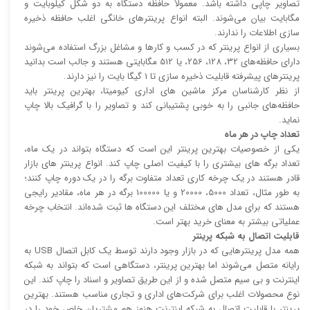
تصاویر چاپی داشته باشد. معمولاً حافظه دستگاه به دو شکل کیلوبایت و
مگابایت بیان می‌شوند. البته انواع پرینتر‌های خانگی اغلب حافظه ذخیره
سازی اطلاعات را ندارند.
بسیاری از انواع پرینتر که در کسب و کار‌ها و مشاغل بزرگ استفاده می‌شوند
دارای حافظه‌های 32، 128، 256، یا 512 مگابایتی هستند و جالب است بدانید
پرینتر‌های پیشرفته قابلیت ذخیره سازی تا 1 گیگا بایت را نیز دارند.
از نظر کارشناسان مرکز ماشین های اداری کیومیتا، بهترین پرینتر باید
حافظه‌های جانبی را به خوبی پشتیبانی کند و تصاویر را با گرافیک بالا چاپ
نماید.
تعداد چاپ در هر ماه
یکی از خصوصیات بهترین پرینتر این است که دستگاه بتواند در یک ماه،
تعداد برگه های بیشتری را با کیفیت اصلی چاپ کند. انواع پرینتر های بازار
قادر هستند در یک چرخه کاری تعداد متفاوت برگه را در یک دوره چاپ کنند؛
به طور مثال، تعداد 5000، 20000 و یا 100000 برگه در هر ماه، مقادیر رایجی
هستند که برای مدل های مختلف این دستگاه ها ثبت شده‌اند. انتخاب چرخه
عملیاتی بیشتر به معنای خرید بهتر است.
قابلیت اتصال به شبکه پرینتر
همه مدل پرینتر‌هایی که در بازار وجود دارند توسط یک کابل اتصال USB به
رایانه متصل می‌شوند اما بهترین پرینتر، دستگاهی است که بتواند به شبکه
اینترنت و بی سیم متصل شده و از این طریق تصاویر و اسناد را چاپ کند. این
نوع محصولات اغلب برای شرکت‌های اداری و تجاری مناسب هستند. بهترین
پرینتر با قابلیت اتصال به شبکه اینترنت هنوز هم مشتریان خاص خود را در