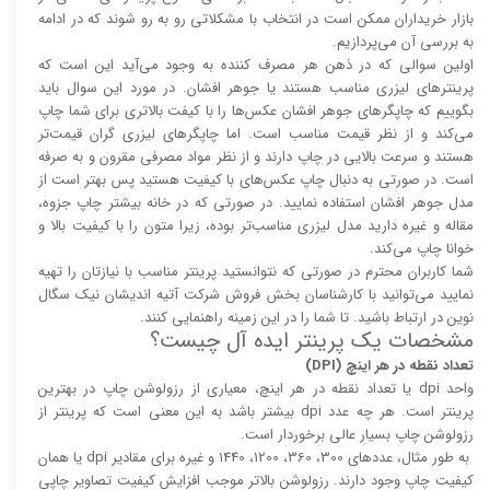
بازار خریداران ممکن است در انتخاب با مشکلاتی رو به رو شوند که در ادامه
به بررسی آن می‌پردازیم.
اولین سوالی که در ذهن هر مصرف کننده به وجود می‌آید این است که
پرینتر‌های لیزری مناسب هستند یا جوهر افشان. در مورد این سوال باید
بگوییم که چاپگر‌های جوهر افشان عکس‌ها را با کیفت بالا‌‌‌تری برای شما چاپ
می‌کند و از نظر قیمت مناسب است. اما چاپگر‌های لیزری گران قیمت‌تر
هستند و سرعت بالایی در چاپ دارند و از نظر مواد مصرفی مقرون و به صرفه
است. در صورتی به دنبال چاپ عکس‌های با کیفیت هستید پس بهتر است از
مدل جوهر افشان استفاده نمایید. در صورتی که در خانه بیشتر چاپ جزوه،
مقاله و غیره دارید مدل لیزری مناسب‌تر بوده، زیرا متون را با کیفیت بالا و
خوانا چاپ می‌کند.
شما کاربران محترم در صورتی که نتوانستید پرینتر مناسب با نیازتان را تهیه
نمایید می‌توانید با کارشناسان بخش فروش شرکت آتیه اندیشان نیک سگال
نوین در ارتباط باشید. تا شما را در این زمینه راهنمایی کنند.
مشخصات یک پرینتر ایده آل چیست؟
تعداد نقطه در هر اینچ (DPI)
واحد dpi یا تعداد نقطه در هر اینچ، معیاری از رزولوشن چاپ در بهترین
پرینتر است. هر چه عدد dpi بیشتر باشد به این معنی است که پرینتر از
رزولوشن چاپ بسیار عالی برخوردار است.
به طور مثال، عدد‌های 300، 360، 1200، 1440 و غیره برای مقادیر dpi یا همان
کیفیت چاپ وجود دارند. رزولوشن بالا‌‌تر موجب افزایش کیفیت تصاویر چاپی