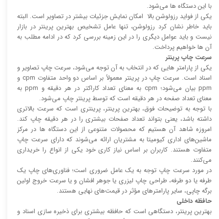
با این دستگاه ها می‌شود.
یکی از فواید رزولوشن بالا امکان نمایش جزئیات بیشتر در تصاویر است. البته
باید خاطر نشان کرد رزولوشن، تنها عامل تشخیص بهترین پرینتر در بازار
نیست و باید عوامل دیگری را در این زمینه بررسی کرد که در ادامه مطلب به
آن ها خواهیم پرداخت.
سرعت چاپ پرینتر
یکی از پارامتر هایی که در انتخاب به آن توجه می‌شود، سرعت چاپ تصاویر و
اسناد است. سرعت چاپ در پرینتر معمولاً بر اساس دو واحد متفاوت cpm و
ppm بیان می‌شود؛ cpm به معنای تعداد کاراکتر در هر دقیقه و ppm به
معنای تعداد صفحه در هر دقیقه است که توسط پرینتر چاپ می‌شود.
با توجه به توضیحات فوق، بهترین پرینتر، پرینتری است که سرعت بالا‌‌تری
داشته باشد، یعنی بتواند تعداد صفحات بیشتری را در هر دقیقه چاپ کند.
امروزه شاهد آن هستیم که محصولات متنوعی از این دستگاه ها در مرکز
ماشین‌های اداری کیومیتا به مشتریان ارائه می‌شوند که دارای سرعت چاپ
متفاوت هستند. کاربران بر اساس نیاز کاری خود یکی از انواع را خریداری
می‌کنند.
در مورد سرعت چاپ توجه به یک عامل ضروری است؛ فناوری‌های چاپ یک
طرفه یا دو طرفه، طراحی چاپ لیزری یا جوهر افشان و یا سرعت خروج اولین
برگه چاپی، سایر پارامتر‌های مؤثر در قیمت‌های نهایی هستند.
حافظه داخلی
بهترین پرینتر، دستگاهی است که حافظه بیشتری برای ذخیره سازی اسناد و