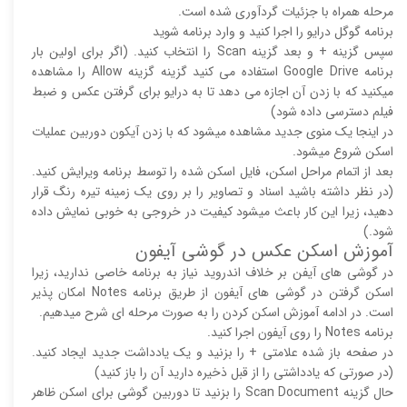
مرحله همراه با جزئیات گردآوری شده است.
برنامه گوگل درایو را اجرا کنید و وارد برنامه شوید
سپس گزینه + و بعد گزینه Scan را انتخاب کنید. (اگر برای اولین بار
برنامه Google Drive استفاده می کنید گزینه گزینه Allow را مشاهده
میکنید که با زدن آن اجازه می دهد تا به درایو برای گرفتن عکس و ضبط
فیلم دسترسی داده شود)
در اینجا یک منوی جدید مشاهده میشود که با زدن آیکون دوربین عملیات
اسکن شروع میشود.
بعد از اتمام مراحل اسکن، فایل اسکن شده را توسط برنامه ویرایش کنید.
(در نظر داشته باشید اسناد و تصاویر را بر روی یک زمینه تیره رنگ قرار
دهید، زیرا این کار باعث میشود کیفیت در خروجی به خوبی نمایش داده
شود.)
آموزش اسکن عکس در گوشی آیفون
در گوشی های آیفن بر خلاف اندروید نیاز به برنامه خاصی ندارید، زیرا
اسکن گرفتن در گوشی های آیفون از طریق برنامه Notes امکان پذیر
است. در ادامه آموزش اسکن کردن را به صورت مرحله ای شرح میدهیم.
برنامه Notes را روی آیفون اجرا کنید.
در صفحه باز شده علامتی + را بزنید و یک یادداشت جدید ایجاد کنید.
(در صورتی که یادداشتی را از قبل ذخیره دارید آن را باز کنید)
حال گزینه Scan Document را بزنید تا دوربین گوشی برای اسکن ظاهر