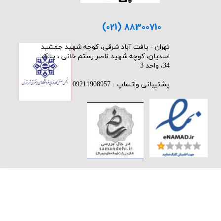
(021) 88300710
​تهران - یافت آباد شرقی، کوچه شهید جمشید
اسدیان، کوچه شهید ناصر رستم خانی ، پلاک:
34، واحد 3
پشتیبانی واتساپ : 09211908957