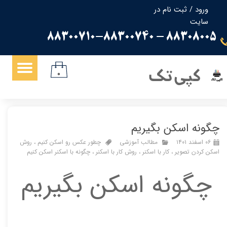
ورود
/
ثبت نام در
سایت
حساب کاربری من
88308005 - 88300710-88300740
تغییر گذر واژه
سفارشات
کپی تک
۰
خروج از حساب کاربری
چگونه اسکن بگیریم
۰۶ اسفند ۱۴۰۱
مطالب آموزشی
چطور عکس رو اسکن کنیم
،
روش
اسکن کردن تصویر
،
کار با اسکنر
،
روش کار با اسکنر
،
چگونه با اسکنر اسکن کنیم
چگونه اسکن بگیریم