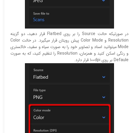
در صورتیکه حالت Source را بر روی Flatbed قرار دهید، دو گزینه
Resolution و Color Mode پیش رویتان قرار میگیرد. در حالت Color
Mode میتوانید اسناد و تصاویر خود را به صورت سیاه و سفید، خاکستری
و رنگی اسکن کنید و همزمان، Resolution را تنظیم کنید، که به صورت
Defaule بر روی 100dpi قرار دارد.