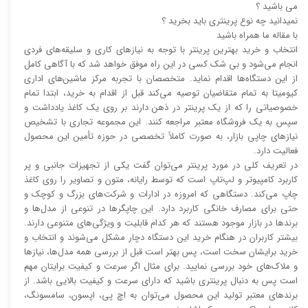
می باشید ؟
نمیدانید چه نوع پرینتری باید بخرید ؟
با مقاله ما همراه باشید
انتخاب و خرید بهترین پرینتر با توجه به نیاز‌‌های کاری و سلیقه‌های فردی
انجام می‌شود و بی شک کسی در این راه موفق خواهد شد که با آگاهی کامل
از این دستگاه‌ها اقدام نماید. متخصصان با تجربه مرکز ماشین‌های اداری
کیومیتا به تمام متقاضیان توصیه می‌کند قبل از اقدام به خرید، ابتدا تمام
خصوصیاتی را که از یک پرینتر در ذهن دارند بر روی یک کاغذ یادداشت و
سپس به یک فروشگاه معتبر مراجعه کنند. این مجموعه تجاری با تشخیص
نیاز‌‌های چاپی بازار، به صورت کاملاً تخصصی در حوزه تأمین این محصول
فعالیت دارد.
در تعریف کلی در مورد پرینتر می‌توان گفت یکی از تجهیزات جانبی و پر
کاربرد کامپیوتر و لپ‌تاپ است که توسط رایانه، متون و تصاویر را روی کاغذ
چاپ می‌کند. دستگاهی که امروزه در ادارات و شرکت‌های بزرگ و کوچک و
حتی برای مصارف خانگی کاربرد دارد. این چاپگر‌ها در تنوعی از مدل‌ها و
برند‌ها در بازار موجود هستند که هر کدام قابلیت و ویژگی‌های متنوعی دارند.
بیشتر کاربران در هنگام خرید این دستگاه دچار مشکل می‌شوند و انتخاب و
خرید برایشان سخت است، پس بهتر است قبل از بررسی همه مدل‌ها، نیاز‌ها
و ملاک‌های خود بررسی نمایید. برای مثال اگر سرعت و کیفیت برایتان مهم
است پس به دنبال پرینتری باشید که دارای سرعت و کیفیت بالایی باشد. از
برند‌های معتبر تولید این محصول می‌توان به اچ پی، اپسون، سامسونگ،