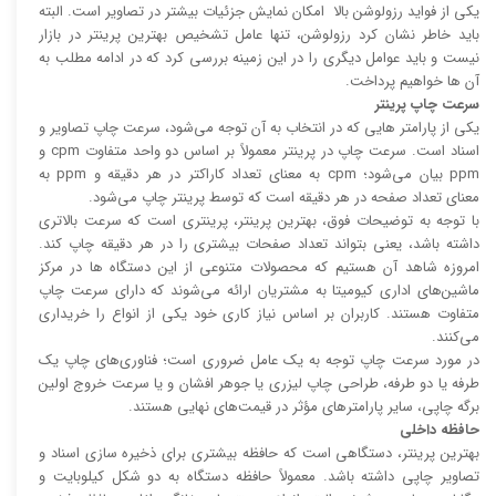
یکی از فواید رزولوشن بالا امکان نمایش جزئیات بیشتر در تصاویر است. البته
باید خاطر نشان کرد رزولوشن، تنها عامل تشخیص بهترین پرینتر در بازار
نیست و باید عوامل دیگری را در این زمینه بررسی کرد که در ادامه مطلب به
آن ها خواهیم پرداخت.
سرعت چاپ پرینتر
یکی از پارامتر هایی که در انتخاب به آن توجه می‌شود، سرعت چاپ تصاویر و
اسناد است. سرعت چاپ در پرینتر معمولاً بر اساس دو واحد متفاوت cpm و
ppm بیان می‌شود؛ cpm به معنای تعداد کاراکتر در هر دقیقه و ppm به
معنای تعداد صفحه در هر دقیقه است که توسط پرینتر چاپ می‌شود.
با توجه به توضیحات فوق، بهترین پرینتر، پرینتری است که سرعت بالا‌‌تری
داشته باشد، یعنی بتواند تعداد صفحات بیشتری را در هر دقیقه چاپ کند.
امروزه شاهد آن هستیم که محصولات متنوعی از این دستگاه ها در مرکز
ماشین‌های اداری کیومیتا به مشتریان ارائه می‌شوند که دارای سرعت چاپ
متفاوت هستند. کاربران بر اساس نیاز کاری خود یکی از انواع را خریداری
می‌کنند.
در مورد سرعت چاپ توجه به یک عامل ضروری است؛ فناوری‌های چاپ یک
طرفه یا دو طرفه، طراحی چاپ لیزری یا جوهر افشان و یا سرعت خروج اولین
برگه چاپی، سایر پارامتر‌های مؤثر در قیمت‌های نهایی هستند.
حافظه داخلی
بهترین پرینتر، دستگاهی است که حافظه بیشتری برای ذخیره سازی اسناد و
تصاویر چاپی داشته باشد. معمولاً حافظه دستگاه به دو شکل کیلوبایت و