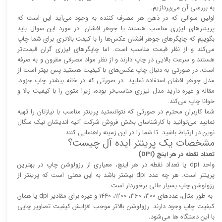
به بررسی آن می‌پردازیم.
اولین سوالی که در ذهن هر مصرف کننده به وجود می‌آید این است که
پرینتر‌های لیزری مناسب هستند یا جوهر افشان. در مورد این سوال باید
بگوییم که چاپگر‌های جوهر افشان عکس‌ها را با کیفت بالا‌‌‌تری برای شما چاپ
می‌کند و از نظر قیمت مناسب است. اما چاپگر‌های لیزری گران قیمت‌تر
هستند و سرعت بالایی در چاپ دارند و از نظر مواد مصرفی مقرون و به صرفه
است. در صورتی به دنبال چاپ عکس‌های با کیفیت هستید پس بهتر است از
مدل جوهر افشان استفاده نمایید. در صورتی که در خانه بیشتر چاپ جزوه،
مقاله و غیره دارید مدل لیزری مناسب‌تر بوده، زیرا متون را با کیفیت بالا و
خوانا چاپ می‌کند.
شما کاربران محترم در صورتی که نتوانستید پرینتر مناسب با نیازتان را تهیه
نمایید می‌توانید با کارشناسان بخش فروش شرکت آتیه اندیشان نیک سگال
نوین در ارتباط باشید. تا شما را در این زمینه راهنمایی کنند.
مشخصات یک پرینتر ایده آل چیست؟
تعداد نقطه در هر اینچ (DPI)
واحد dpi یا تعداد نقطه در هر اینچ، معیاری از رزولوشن چاپ در بهترین
پرینتر است. هر چه عدد dpi بیشتر باشد به این معنی است که پرینتر از
رزولوشن چاپ بسیار عالی برخوردار است.
به طور مثال، عدد‌های 300، 360، 1200، 1440 و غیره برای مقادیر dpi یا همان
کیفیت چاپ وجود دارند. رزولوشن بالا‌‌تر موجب افزایش کیفیت تصاویر چاپی
با این دستگاه ها می‌شود.