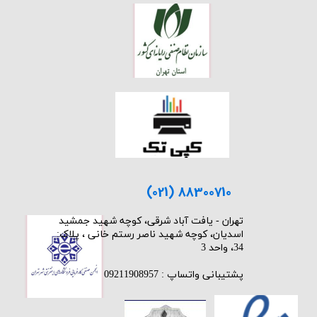
(021) 88300710
​تهران - یافت آباد شرقی، کوچه شهید جمشید
اسدیان، کوچه شهید ناصر رستم خانی ، پلاک:
34، واحد 3
پشتیبانی واتساپ : 09211908957