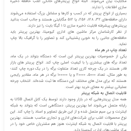
مگابایت بیان می‌شوند. البته انواع پرینتر‌های خانگی اغلب حافظه ذخیره
سازی اطلاعات را ندارند.
بسیاری از انواع پرینتر که در کسب و کار‌ها و مشاغل بزرگ استفاده می‌شوند
دارای حافظه‌های 32، 128، 256، یا 512 مگابایتی هستند و جالب است بدانید
پرینتر‌های پیشرفته قابلیت ذخیره سازی تا 1 گیگا بایت را نیز دارند.
از نظر کارشناسان مرکز ماشین های اداری کیومیتا، بهترین پرینتر باید
حافظه‌های جانبی را به خوبی پشتیبانی کند و تصاویر را با گرافیک بالا چاپ
نماید.
تعداد چاپ در هر ماه
یکی از خصوصیات بهترین پرینتر این است که دستگاه بتواند در یک ماه،
تعداد برگه های بیشتری را با کیفیت اصلی چاپ کند. انواع پرینتر های بازار
قادر هستند در یک چرخه کاری تعداد متفاوت برگه را در یک دوره چاپ کنند؛
به طور مثال، تعداد 5000، 20000 و یا 100000 برگه در هر ماه، مقادیر رایجی
هستند که برای مدل های مختلف این دستگاه ها ثبت شده‌اند. انتخاب چرخه
عملیاتی بیشتر به معنای خرید بهتر است.
قابلیت اتصال به شبکه پرینتر
همه مدل پرینتر‌هایی که در بازار وجود دارند توسط یک کابل اتصال USB به
رایانه متصل می‌شوند اما بهترین پرینتر، دستگاهی است که بتواند به شبکه
اینترنت و بی سیم متصل شده و از این طریق تصاویر و اسناد را چاپ کند. این
نوع محصولات اغلب برای شرکت‌های اداری و تجاری مناسب هستند. بهترین
پرینتر با قابلیت اتصال به شبکه اینترنت هنوز هم مشتریان خاص خود را در
مرکز ماشین‌های اداری کیومیتا دارد.