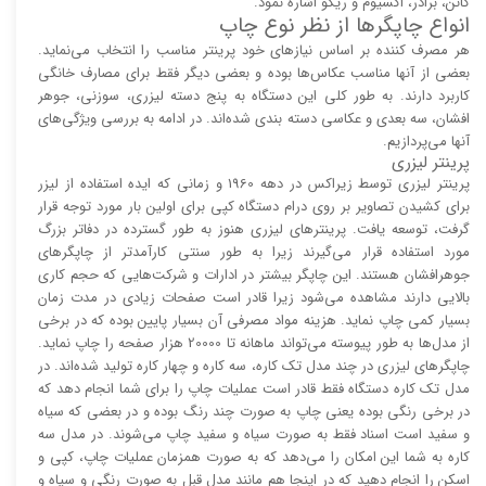
کانن، برادر، اکسیوم و ریکو اشاره نمود.
انواع چاپگر‌ها از نظر نوع چاپ
هر مصرف کننده بر اساس نیاز‌های خود پرینتر مناسب را انتخاب می‌نماید.
بعضی از آنها مناسب عکاس‌ها بوده و بعضی دیگر فقط برای مصارف خانگی
کاربرد دارند. به طور کلی این دستگاه به پنج دسته لیزری، سوزنی، جوهر
افشان، سه بعدی و عکاسی دسته بندی شده‌اند. در ادامه به بررسی ویژگی‌های
آنها می‌پردازیم.
پرینتر لیزری
پرینتر لیزری توسط زیراکس در دهه 1960 و زمانی که ایده استفاده از لیزر
برای کشیدن تصاویر بر روی درام دستگاه کپی برای اولین بار مورد توجه قرار
گرفت، توسعه یافت. پرینتر‌های لیزری هنوز به طور گسترده در دفاتر بزرگ
مورد استفاده قرار می‌گیرند زیرا به طور سنتی کارآمد‌‌تر از چاپگر‌های
جوهرافشان هستند. این چاپگر بیشتر در ادارات و شرکت‌هایی که حجم کاری
بالایی دارند مشاهده می‌شود زیرا قادر است صفحات زیادی در مدت زمان
بسیار کمی چاپ نماید. هزینه مواد مصرفی آن بسیار پایین بوده که در برخی
از مدل‌ها به طور پیوسته می‌تواند ماهانه تا 20000 هزار صفحه را چاپ نماید.
چاپگر‌های لیزری در چند مدل تک کاره، سه کاره و چهار کاره تولید شده‌اند. در
مدل تک کاره دستگاه فقط قادر است عملیات چاپ را برای شما انجام دهد که
در برخی رنگی بوده یعنی چاپ به صورت چند رنگ بوده و در بعضی که سیاه
و سفید است اسناد فقط به صورت سیاه و سفید چاپ می‌شوند. در مدل سه
کاره به شما این امکان را می‌دهد که به صورت همزمان عملیات چاپ، کپی و
اسکن را انجام دهید که در اینجا هم مانند مدل قبل به صورت رنگی و سیاه و