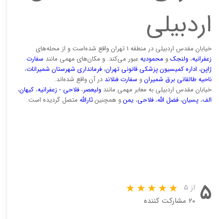
اردبیلی
خیابان مقدس اردبیلی در منطقه 1 تهران واقع شده‌است و از محله‌های
زعفرانیه
،
ولنجک
و
محمودیه
عبور می‌کند. و مکان‌های مهمی مانند
سفارت
ژاپن
،
اداره کمیسیون پزشکی قانونی تهران
،
فرمانداری شهرستان شمیرانات
،
ناحیه طالقانی برق شمیران
و
سفارت فنلاند
در آن واقع شده‌اند.
خیابان مقدس اردبیلی به معابر مهمی مانند
ولیعصر
،
فلاحی - زعفرانیه
،
کیهان
،
الف
،
پسیان
،
فضل الله
،
فلاحی
،
یمن
و همچنین
ثارالله
متصل گردیده است.
۵
از ۵
۲۰ مشارکت کننده