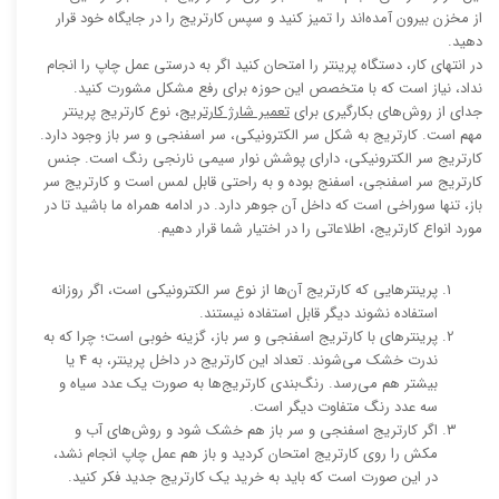
از مخزن بیرون آمده‌اند را تمیز کنید و سپس کارتریج را در جایگاه خود قرار
دهید.
در انتهای کار، دستگاه پرینتر را امتحان کنید اگر به درستی عمل چاپ را انجام
نداد، نیاز است که با متخصص این حوزه برای رفع مشکل مشورت کنید.
جدای از روش‌های بکارگیری برای
تعمیر شارژ کارتریج
، نوع کارتریج پرینتر
مهم است. کارتریج به شکل سر الکترونیکی، سر اسفنجی و سر باز وجود دارد.
کارتریج سر الکترونیکی، دارای پوشش نوار سیمی نارنجی رنگ است. جنس
کارتریج سر اسفنجی، اسفنج بوده و به راحتی قابل لمس است و کارتریج سر
باز، تنها سوراخی است که داخل آن جوهر دارد. در ادامه همراه ما باشید تا در
مورد انواع کارتریج، اطلاعاتی را در اختیار شما قرار دهیم.
پرینترهایی که کارتریج آن‌ها از نوع سر الکترونیکی است، اگر روزانه
استفاده نشوند دیگر قابل استفاده نیستند.
پرینترهای با کارتریج اسفنجی و سر باز، گزینه خوبی است؛ چرا که به
ندرت خشک می‌شوند. تعداد این کارتریج در داخل پرینتر، به 4 یا
بیشتر هم می‌رسد. رنگ‌بندی کارتریج‌ها به صورت یک عدد سیاه و
سه عدد رنگ متفاوت دیگر است.
اگر کارتریج اسفنجی و سر باز هم خشک شود و روش‌های آب و
مکش را روی کارتریج امتحان کردید و باز هم عمل چاپ انجام نشد،
در این صورت است که باید به خرید یک کارتریج جدید فکر کنید.