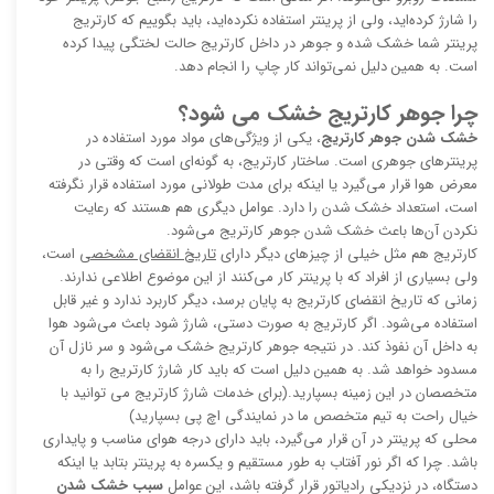
را شارژ کرده‌اید، ولی از پرینتر استفاده نکرده‌اید، باید بگوییم که کارتریج
پرینتر شما خشک شده و جوهر در داخل کارتریج حالت لختگی پیدا کرده
است. به همین دلیل نمی‌تواند کار چاپ را انجام دهد.
چرا جوهر کارتریج خشک می ‌شود؟
خشک شدن جوهر کارتریج
، یکی از ویژگی‌های مواد مورد استفاده در
پرینترهای جوهری است. ساختار کارتریج، به گونه‌ای است که وقتی در
معرض هوا قرار می‌گیرد یا اینکه برای مدت طولانی مورد استفاده قرار نگرفته
است، استعداد خشک شدن را دارد. عوامل دیگری هم هستند که رعایت
نکردن آن‌ها باعث خشک شدن جوهر کارتریج می‌شود.
کارتریج هم مثل خیلی از چیزهای دیگر دارای
تاریخ انقضای مشخصی
است،
ولی بسیاری از افراد که با پرینتر کار می‌کنند از این موضوع اطلاعی ندارند.
زمانی که تاریخ انقضای کارتریج به پایان برسد، دیگر کاربرد ندارد و غیر قابل
استفاده می‌شود. اگر کارتریج به صورت دستی، شارژ شود باعث می‌شود هوا
به داخل آن نفوذ کند. در نتیجه جوهر کارتریج خشک می‌شود و سر نازل آن
مسدود خواهد شد. به همین دلیل است که باید کار شارژ کارتریج را به
متخصصان در این زمینه بسپارید.(برای خدمات شارژ کارتریج می توانید با
خیال راحت به تیم متخصص ما در نمایندگی اچ پی بسپارید)
محلی که پرینتر در آن قرار می‌گیرد، باید دارای درجه هوای مناسب و پایداری
باشد. چرا که اگر نور آفتاب به طور مستقیم و یکسره به پرینتر بتابد یا اینکه
دستگاه، در نزدیکی رادیاتور قرار گرفته باشد، این عوامل
سبب خشک شدن