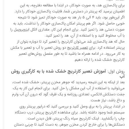
برای پاک‌سازی هد، به صورت خودکار، در ابتدا با مطالعه دفترچه، به این
اطمینان برسید که پرینتر در دسترس شما، قابلیت پاک‌سازی خودکار را دارد.
اگر این‌طور بود، باید 4 الی 5 بار هد به صورت خودکار تمیز شود تا نتیجه
خوبی حاصل شود. اگر هم پرینتر امکان پاک‌سازی خودکار را نداشت، باید به
صورت دستی هد را تمیز کنید. برای انجام این کار، مقداری الکل ایزوپروپیل را
با آب مخلوط کنید و با استفاده از آن، هد را تمیز کنید.
حال که هد پاک‌سازی شد می‌توان کارتریج را تعمیر کرد تا دوباره بتوان از
پرینتر استفاده کرد. برای
تعمیر کارتریج
دو روش تعمیر با آب و تعمیر با مکش
به کار می‌رود. در ادامه همراه ما باشید تا به طور مفصل روش‌های تعمیر
کارتریج خشک شده را ارائه دهیم.
روش اول:
آموزش تعمیر کارتریج خشک شده با به کارگیری روش
آب
بعد از اینکه به این نتیجه رسیدید که جوهر مخزن پرینتر، خشک شده است،
می‌توانید با استفاده از آب این مشکل را حل کنید. برای انجام این کار به یک
جفت دستکش لاتکس، تعدادی روزنامه و یک ظرف گود که درون آن آب ولرم
و داغ باشد، نیاز هست.
در ابتدا، پرینتر را به برق وصل کنید و بررسی کنید که درایور پرینتر روی
سیستم شما وجود داشته باشد. برای مشاهده کارتریج پرینتر، درب دستگاه
چاپ را بگشایید. اینک کارتریج سیاه رنگ پرینتر، قابل دیدن است.
دستکش‌ها را برای خارج کردن مخزن جوهر، به دست کنید تا چربی دستان