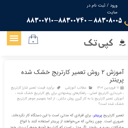
ورود
/
ثبت نام در
سایت
حساب کاربری من
88308005 - 88300710-88300740
تغییر گذر واژه
سفارشات
کپی تک
۰
خروج از حساب کاربری
آموزش ۲ روش تعمیر کارتریج خشک شده
پرینتر
۱۱ فروردین ۱۴۰۲
مطالب آموزشی
برآورد قیمت تعمیر شارژ کارتریج
،
خریداری کارتریج اصلی
،
راهکارهای پیشنهادی برای رفع کارتریج خشک شده
،
آموزش تعمیر کارتریج با به کار گیری روش مکش
،
از کجا بفهمیم جوهر کارتریج
خشک شده است؟
تعمیر کارتریج
پرینتر
، برای افرادی که مدتی است با این دستگاه کار نکرده‌اند،
ضروری است. چون زمانی که می‌خواهند از پرینتر استفاده کنند با انواع
مشکلات روبرو می‌شوند. اگر مدتی است که کارتریج (منبع جوهر) پرینتر خود