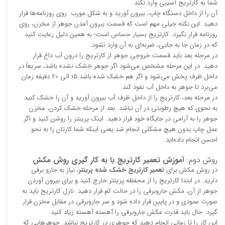
شما به کارتریج آسیبی وارد نکند.
آن را از داخل دستگاه چاپ، بیرون آورید و به شکل مورب روی روزنامه‌ها قرار
دهید. این نکته خیلی مهم است که قسمت بیرون آمدن جوهر از مخزن، روی
روزنامه قرار نگیرد. کارتریج بسیار حساس است؛ به همین دلیل رعایت کنید
که در زمان جا به جایی، ضربه‌ای به آن وارد نشود.
در مرحله بعد باید قسمت خروجی جوهر از کارتریج را درون آب داغ قرار
دهید. در این مرحله مشخص می‌شود اگر جوهر خشک نشده باشد، سریعاً در
داخل ظرف پخش می‌شود و اگر هم خشک شده باشد 15 الی 20 دقیقه زمان
می‌برد تا جوهر به داخل آب نفوذ کند.
در مرحله بعد، کارتریج را از داخل ظرف آب بیرون آورید و آن را خشک کنید
به نحوی که هیچ رطوبتی در آن نباشد. بعد از مرحله خشک کردن، مخزن
جوهر را به آرامی در جایگاه خود قرار دهید. اینک پرینتر را روشن کنید و اگر
عمل چاپ بدون هیچ مشکلی انجام شد یعنی اینکه شما کارتان را به نحو
احسن انجام داده‌اید.
روش دوم:
آموزش تعمیر کارتریج با به کار گیری روش مکش
در روش مکش برای
تعمیر کارتریج خشک شده پرینتر
، نیاز به جارو برقی
دارید. در ابتدا کارتریج را از محفظه پرینتر خارج کنید و برای بیرون آوردن
جوهر از آن، مکش جاروبرقی را در حالت کم قرار دهید. نازل کارتریج باید به
صورت عمودی و در پایین قرار داده شود و سر جاروبرقی در مقابل مخزن قرار
گیرد. حال باید قدرت مکش جاروبرقی را آهسته آهسته زیاد کنید.
این کار را تا زمانی انجام دهید که جوهری در کارتریج نباشد. جوهرهایی که