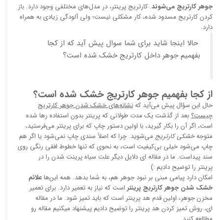
جوهر کارتریج می‌شوند
. کارتریج پرینتر، در مدل‌های مختلفی وجود دارد. باز
کردن کارتریج مسدود شده، کار مشکلی نیست؛ ولی آلودگی زیادی به همراه
دارد.
حالا اینجا شاید برای شما سوال پیش آید که از کجا
بفهمیم جوهر داخل کارتریج خشک شده است؟
از کجا بفهمیم جوهر کارتریج خشک شده است؟
حال این سؤال پیش می‌آید که
نشانه‌های خشک شدن جوهر کارتریج
چیست؟
بعد از گذشت یک مدت طولانی که پرینتر بدون استفاده رها شده
است، اگر آن را بکار گیرید، با اولین دستور چاپ که برای پرینتر می‌فرستید،
متوجه
خشکی کارتریج
می‌شوید. چرا که اصلاً سندی چاپ نمی‌شود یا اگر هم
چاپ می‌شود خیلی بی‌کیفیت است، به نحوی که تنها خطوط افقی رنگی روی
سند پیداست. ما در مقاله ای دلایل دیگر علت سیاه پرینت شدن را در
پرینتر را توضیح دادیم :)
امکان دارد پیامی مبنی بر نبود جوهر هم، به شما بدهد. همه این‌ها
علائم
خشک شدن جوهر کارتریج پرینتر
است که نیاز به تعمیر دارد. برای تعمیر
مخزن جوهر، اولین قدم هد پرینتر است که باید تمیز شود. ما در مقاله
ای، روش تمیز کردن هد پرینتر را توضیح دادیم پیشنهاد میکنیم مقاله رو
مطالعه کنید.