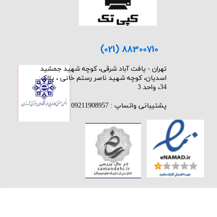
(021) 88300710
​تهران - یافت آباد شرقی، کوچه شهید جمشید
اسدیان، کوچه شهید ناصر رستم خانی ، پلاک:
34، واحد 3
پشتیبانی واتساپ : 09211908957