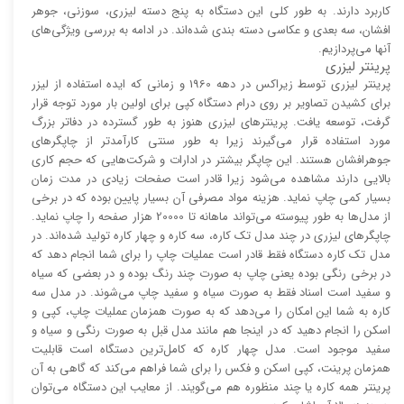
کاربرد دارند. به طور کلی این دستگاه به پنج دسته لیزری، سوزنی، جوهر
افشان، سه بعدی و عکاسی دسته بندی شده‌اند. در ادامه به بررسی ویژگی‌های
آنها می‌پردازیم.
پرینتر لیزری
پرینتر لیزری توسط زیراکس در دهه 1960 و زمانی که ایده استفاده از لیزر
برای کشیدن تصاویر بر روی درام دستگاه کپی برای اولین بار مورد توجه قرار
گرفت، توسعه یافت. پرینتر‌های لیزری هنوز به طور گسترده در دفاتر بزرگ
مورد استفاده قرار می‌گیرند زیرا به طور سنتی کارآمد‌‌تر از چاپگر‌های
جوهرافشان هستند. این چاپگر بیشتر در ادارات و شرکت‌هایی که حجم کاری
بالایی دارند مشاهده می‌شود زیرا قادر است صفحات زیادی در مدت زمان
بسیار کمی چاپ نماید. هزینه مواد مصرفی آن بسیار پایین بوده که در برخی
از مدل‌ها به طور پیوسته می‌تواند ماهانه تا 20000 هزار صفحه را چاپ نماید.
چاپگر‌های لیزری در چند مدل تک کاره، سه کاره و چهار کاره تولید شده‌اند. در
مدل تک کاره دستگاه فقط قادر است عملیات چاپ را برای شما انجام دهد که
در برخی رنگی بوده یعنی چاپ به صورت چند رنگ بوده و در بعضی که سیاه
و سفید است اسناد فقط به صورت سیاه و سفید چاپ می‌شوند. در مدل سه
کاره به شما این امکان را می‌دهد که به صورت همزمان عملیات چاپ، کپی و
اسکن را انجام دهید که در اینجا هم مانند مدل قبل به صورت رنگی و سیاه و
سفید موجود است. مدل چهار کاره که کامل‌ترین دستگاه است قابلیت
همزمان پرینت، کپی اسکن و فکس را برای شما فراهم می‌کند که گاهی به آن
پرینتر همه کاره یا چند منظوره هم می‌گویند. از معایب این دستگاه می‌توان