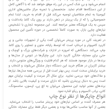
انجام می‌شود و بی شک کسی در این راه موفق خواهد شد که با آگاهی کامل
از این دستگاه‌ها اقدام نماید. متخصصان با تجربه مرکز ماشین‌های اداری
کیومیتا به تمام متقاضیان توصیه می‌کند قبل از اقدام به خرید، ابتدا تمام
خصوصیاتی را که از یک پرینتر در ذهن دارند بر روی یک کاغذ یادداشت و
سپس به یک فروشگاه معتبر مراجعه کنند. این مجموعه تجاری با تشخیص
نیاز‌‌های چاپی بازار، به صورت کاملاً تخصصی در حوزه تأمین این محصول
فعالیت دارد.
در تعریف کلی در مورد پرینتر می‌توان گفت یکی از تجهیزات جانبی و پر
کاربرد کامپیوتر و لپ‌تاپ است که توسط رایانه، متون و تصاویر را روی کاغذ
چاپ می‌کند. دستگاهی که امروزه در ادارات و شرکت‌های بزرگ و کوچک و
حتی برای مصارف خانگی کاربرد دارد. این چاپگر‌ها در تنوعی از مدل‌ها و
برند‌ها در بازار موجود هستند که هر کدام قابلیت و ویژگی‌های متنوعی دارند.
بیشتر کاربران در هنگام خرید این دستگاه دچار مشکل می‌شوند و انتخاب و
خرید برایشان سخت است، پس بهتر است قبل از بررسی همه مدل‌ها، نیاز‌ها
و ملاک‌های خود بررسی نمایید. برای مثال اگر سرعت و کیفیت برایتان مهم
است پس به دنبال پرینتری باشید که دارای سرعت و کیفیت بالایی باشد. از
برند‌های معتبر تولید این محصول می‌توان به اچ پی، اپسون، سامسونگ،
کانن، برادر، اکسیوم و ریکو اشاره نمود.
انواع چاپگر‌ها از نظر نوع چاپ
هر مصرف کننده بر اساس نیاز‌های خود پرینتر مناسب را انتخاب می‌نماید.
بعضی از آنها مناسب عکاس‌ها بوده و بعضی دیگر فقط برای مصارف خانگی