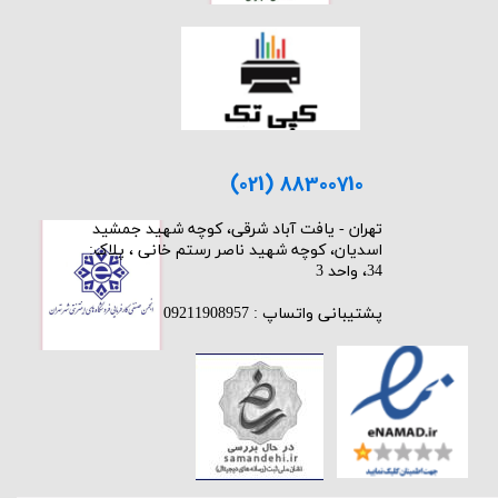
(021) 88300710
​تهران - یافت آباد شرقی، کوچه شهید جمشید
اسدیان، کوچه شهید ناصر رستم خانی ، پلاک:
34، واحد 3
پشتیبانی واتساپ : 09211908957