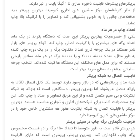
پرینتر‌های پیشرفته قابلیت ذخیره سازی تا 1 گیگا بایت را نیز دارند.
از نظر کارشناسان مرکز ماشین های اداری کیومیتا، بهترین پرینتر باید
حافظه‌های جانبی را به خوبی پشتیبانی کند و تصاویر را با گرافیک بالا چاپ
نماید.
تعداد چاپ در هر ماه
یکی از خصوصیات بهترین پرینتر این است که دستگاه بتواند در یک ماه،
تعداد برگه های بیشتری را با کیفیت اصلی چاپ کند. انواع پرینتر های بازار
قادر هستند در یک چرخه کاری تعداد متفاوت برگه را در یک دوره چاپ کنند؛
به طور مثال، تعداد 5000، 20000 و یا 100000 برگه در هر ماه، مقادیر رایجی
هستند که برای مدل های مختلف این دستگاه ها ثبت شده‌اند. انتخاب چرخه
عملیاتی بیشتر به معنای خرید بهتر است.
قابلیت اتصال به شبکه پرینتر
همه مدل پرینتر‌هایی که در بازار وجود دارند توسط یک کابل اتصال USB به
رایانه متصل می‌شوند اما بهترین پرینتر، دستگاهی است که بتواند به شبکه
اینترنت و بی سیم متصل شده و از این طریق تصاویر و اسناد را چاپ کند. این
نوع محصولات اغلب برای شرکت‌های اداری و تجاری مناسب هستند. بهترین
پرینتر با قابلیت اتصال به شبکه اینترنت هنوز هم مشتریان خاص خود را در
مرکز ماشین‌های اداری کیومیتا دارد.
ظرفیت نگهداری برگه چاپ در سینی پرینتر
هر پرینتر قادر است به طور متوسط تا تعداد 150 برگه را در قسمت مخصوص
برگه چاپ، نگهداری کند. بهترین پرینتر، پرینتری است که دارای ظرفیت