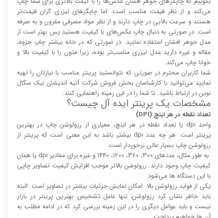
بگوییم که چاپگر‌های جوهر افشان عکس‌ها را با کیفت بالا‌‌‌تری برای شما چاپ
می‌کند و از نظر قیمت مناسب است. اما چاپگر‌های لیزری گران قیمت‌تر
هستند و سرعت بالایی در چاپ دارند و از نظر مواد مصرفی مقرون و به صرفه
است. در صورتی به دنبال چاپ عکس‌های با کیفیت هستید پس بهتر است از
مدل جوهر افشان استفاده نمایید. در صورتی که در خانه بیشتر چاپ جزوه،
مقاله و غیره دارید مدل لیزری مناسب‌تر بوده، زیرا متون را با کیفیت بالا و
خوانا چاپ می‌کند.
شما کاربران محترم در صورتی که نتوانستید پرینتر مناسب با نیازتان را تهیه
نمایید می‌توانید با کارشناسان بخش فروش شرکت آتیه اندیشان نیک سگال
نوین در ارتباط باشید. تا شما را در این زمینه راهنمایی کنند.
مشخصات یک پرینتر ایده آل چیست؟
تعداد نقطه در هر اینچ (DPI)
واحد dpi یا تعداد نقطه در هر اینچ، معیاری از رزولوشن چاپ در بهترین
پرینتر است. هر چه عدد dpi بیشتر باشد به این معنی است که پرینتر از
رزولوشن چاپ بسیار عالی برخوردار است.
به طور مثال، عدد‌های 300، 360، 1200، 1440 و غیره برای مقادیر dpi یا همان
کیفیت چاپ وجود دارند. رزولوشن بالا‌‌تر موجب افزایش کیفیت تصاویر چاپی
با این دستگاه ها می‌شود.
یکی از فواید رزولوشن بالا امکان نمایش جزئیات بیشتر در تصاویر است. البته
باید خاطر نشان کرد رزولوشن، تنها عامل تشخیص بهترین پرینتر در بازار
نیست و باید عوامل دیگری را در این زمینه بررسی کرد که در ادامه مطلب به
آن ها خواهیم پرداخت.