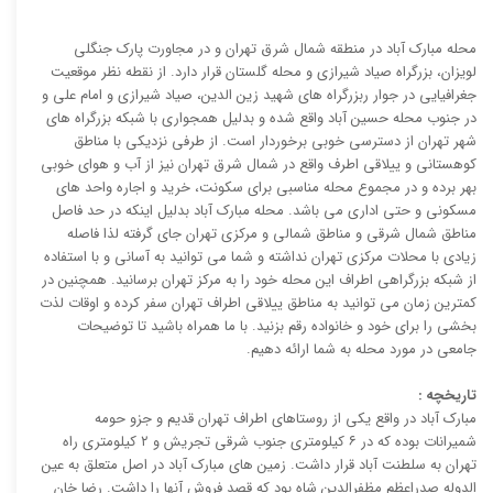
محله مبارک آباد در منطقه شمال شرق تهران و در مجاورت پارک جنگلی
لویزان، بزرگراه صیاد شیرازی و محله گلستان قرار دارد. از نقطه نظر موقعیت
جغرافیایی در جوار ربزرگراه های شهید زین الدین، صیاد شیرازی و امام علی و
در جنوب محله حسین آباد واقع شده و بدلیل همجواری با شبکه بزرگراه های
شهر تهران از دسترسی خوبی برخوردار است. از طرفی نزدیکی با مناطق
کوهستانی و ییلاقی اطرف واقع در شمال شرق تهران نیز از آب و هوای خوبی
بهر برده و در مجموع محله مناسبی برای سکونت، خرید و اجاره واحد های
مسکونی و حتی اداری می باشد. محله مبارک آباد بدلیل اینکه در حد فاصل
مناطق شمال شرقی و مناطق شمالی و مرکزی تهران جای گرفته لذا فاصله
زیادی با محلات مرکزی تهران نداشته و شما می توانید به آسانی و با استفاده
از شبکه بزرگراهی اطراف این محله خود را به مرکز تهران برسانید. همچنین در
کمترین زمان می توانید به مناطق ییلاقی اطراف تهران سفر کرده و اوقات لذت
بخشی را برای خود و خانواده رقم بزنید. با ما همراه باشید تا توضیحات
جامعی در مورد محله به شما ارائه دهیم.
تاریخچه :
مبارک آباد در واقع یکی از روستاهای اطراف تهران قدیم و جزو حومه
شمیرانات بوده که در ۶ کیلومتری جنوب شرقی تجریش و ۲ کیلومتری راه
تهران به سلطنت آباد قرار داشت. زمین های مبارک آباد در اصل متعلق به عین
الدوله صدراعظم مظفرالدین شاه بود که قصد فروش آنها را داشت. رضا خان