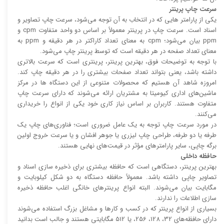
سرعت چاپ پرینتر
یکی از پارامتر هایی که در انتخاب به آن توجه می‌شود، سرعت چاپ تصاویر و
اسناد است. سرعت چاپ در پرینتر معمولاً بر اساس دو واحد متفاوت cpm و
ppm بیان می‌شود؛ cpm به معنای تعداد کاراکتر در هر دقیقه و ppm به
معنای تعداد صفحه در هر دقیقه است که توسط پرینتر چاپ می‌شود.
با توجه به توضیحات فوق، بهترین پرینتر، پرینتری است که سرعت بالا‌‌تری
داشته باشد، یعنی بتواند تعداد صفحات بیشتری را در هر دقیقه چاپ کند.
امروزه شاهد آن هستیم که محصولات متنوعی از این دستگاه ها در مرکز
ماشین‌های اداری کیومیتا به مشتریان ارائه می‌شوند که دارای سرعت چاپ
متفاوت هستند. کاربران بر اساس نیاز کاری خود یکی از انواع را خریداری
می‌کنند.
در مورد سرعت چاپ توجه به یک عامل ضروری است؛ فناوری‌های چاپ یک
طرفه یا دو طرفه، طراحی چاپ لیزری یا جوهر افشان و یا سرعت خروج اولین
برگه چاپی، سایر پارامتر‌های مؤثر در قیمت‌های نهایی هستند.
حافظه داخلی
بهترین پرینتر، دستگاهی است که حافظه بیشتری برای ذخیره سازی اسناد و
تصاویر چاپی داشته باشد. معمولاً حافظه دستگاه به دو شکل کیلوبایت و
مگابایت بیان می‌شوند. البته انواع پرینتر‌های خانگی اغلب حافظه ذخیره
سازی اطلاعات را ندارند.
بسیاری از انواع پرینتر که در کسب و کار‌ها و مشاغل بزرگ استفاده می‌شوند
دارای حافظه‌های 32، 128، 256، یا 512 مگابایتی هستند و جالب است بدانید