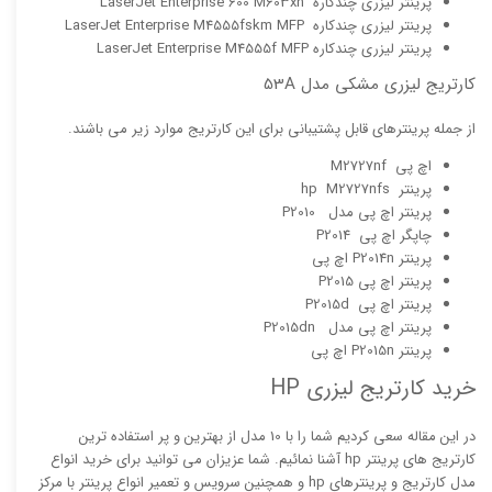
پرینتر لیزری چندکاره LaserJet Enterprise 600 M603xh
پرینتر لیزری چندکاره LaserJet Enterprise M4555fskm MFP
پرینتر لیزری چندکاره LaserJet Enterprise M4555f MFP
کارتریج لیزری مشکی مدل 53A
از جمله پرینترهای قابل پشتیبانی برای این کارتریج موارد زیر می باشند.
اچ پی M2727nf
پرینتر hp M2727nfs
پرینتر اچ پی مدل P2010
چاپگر اچ پی P2014
پرینتر P2014n اچ پی
پرینتر اچ پی P2015
پرینتر اچ پی P2015d
پرینتر اچ پی مدل P2015dn
پرینتر P2015n اچ پی
خرید کارتریج لیزری HP
در این مقاله سعی کردیم شما را با 10 مدل از بهترین و پر استفاده ترین
کارتریج های پرینتر hp آشنا نمائیم. شما عزیزان می توانید برای خرید انواع
مدل کارتریج و پرینترهای hp و همچنین سرویس و تعمیر انواع پرینتر با مرکز