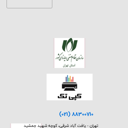
(021) 88300710
​تهران - یافت آباد شرقی، کوچه شهید جمشید