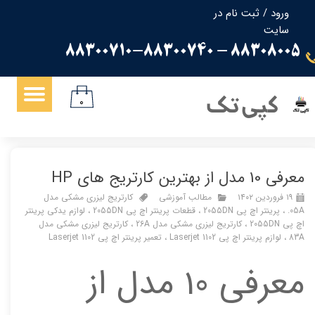
ورود
/
ثبت نام در
سایت
حساب کاربری من
88308005 - 88300710-88300740
تغییر گذر واژه
سفارشات
کپی تک
۰
خروج از حساب کاربری
معرفی 10 مدل از بهترین کارتریج های HP
۱۹ فروردین ۱۴۰۲
مطالب آموزشی
کارتریج لیزری مشکی مدل
05A.
،
پرینتر اچ پی 2055DN
،
قطعات پرینتر اچ پی 2055DN
،
لوازم یدکی پرینتر
اچ پی 2055DN
،
کارتریج لیزری مشکی مدل 26A
،
کارتریج لیزری مشکی مدل
83A
،
لوازم پرینتر اچ پی 1102 Laserjet
،
تعمیر پرینتر اچ پی 1102 Laserjet
معرفی 10 مدل از