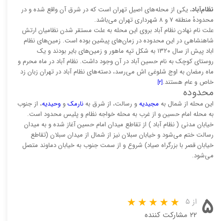
نظام‌آباد
، یکی از محله‌های اصیل تهران است که در شرق آن واقع شده و در
محدودهٔ منطقه ۷ و ۸ شهرداری تهران می‌باشد.
علت نام نهادن نظام آباد بروی این محله به علت مستقر شدن نظامیان ارتش
شاهنشاهی در این محدوده در زمان‌های پیشین بوده‌ است. زمین‌های نظام
اباد پیش از سال ۱۳۲۰ به شکل تپه ماهور و زمین‌های بایر بودند و یک
روستای کوچک به نام حسین آباد در آن وجود داشت. نظام آباد در ماه محرم و
ماه رمضان به اوج شلوغی اش می‌رسد، دسته‌های نظام آباد در تهران زبان زد
خاص و عام هستند.
[۲]
محدوده
این محله از شمال به
مجیدیه
و رسالت، از شرق به
نارمک
و
وحيديه
، از جنوب
به محله امام حسین و از غرب به محله خواجه نظام و پلیس محدود است.
خیابان مدنی ( نظام آباد ) از تقاطع میدان امام حسین آغاز شده و به میدان
رسالت ختم می‌شود و خیابان سبلان نیز از شمال از میدان سبلان (تقاطع
خیابان قصر با بزرگراه صیاد) شروع و از سمت جنوب به خیابان دماوند متصل
می‌شود.
۵
از ۵
۲۲ مشارکت کننده