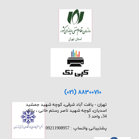
(021) 88300710
​تهران - یافت آباد شرقی، کوچه شهید جمشید
اسدیان، کوچه شهید ناصر رستم خانی ، پلاک:
34، واحد 3
پشتیبانی واتساپ : 09211908957