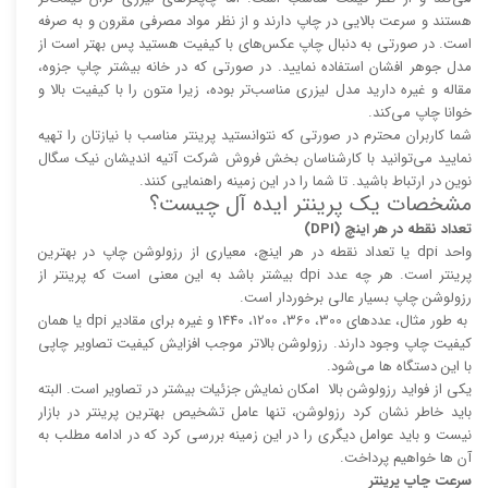
هستند و سرعت بالایی در چاپ دارند و از نظر مواد مصرفی مقرون و به صرفه
است. در صورتی به دنبال چاپ عکس‌های با کیفیت هستید پس بهتر است از
مدل جوهر افشان استفاده نمایید. در صورتی که در خانه بیشتر چاپ جزوه،
مقاله و غیره دارید مدل لیزری مناسب‌تر بوده، زیرا متون را با کیفیت بالا و
خوانا چاپ می‌کند.
شما کاربران محترم در صورتی که نتوانستید پرینتر مناسب با نیازتان را تهیه
نمایید می‌توانید با کارشناسان بخش فروش شرکت آتیه اندیشان نیک سگال
نوین در ارتباط باشید. تا شما را در این زمینه راهنمایی کنند.
مشخصات یک پرینتر ایده آل چیست؟
تعداد نقطه در هر اینچ (DPI)
واحد dpi یا تعداد نقطه در هر اینچ، معیاری از رزولوشن چاپ در بهترین
پرینتر است. هر چه عدد dpi بیشتر باشد به این معنی است که پرینتر از
رزولوشن چاپ بسیار عالی برخوردار است.
به طور مثال، عدد‌های 300، 360، 1200، 1440 و غیره برای مقادیر dpi یا همان
کیفیت چاپ وجود دارند. رزولوشن بالا‌‌تر موجب افزایش کیفیت تصاویر چاپی
با این دستگاه ها می‌شود.
یکی از فواید رزولوشن بالا امکان نمایش جزئیات بیشتر در تصاویر است. البته
باید خاطر نشان کرد رزولوشن، تنها عامل تشخیص بهترین پرینتر در بازار
نیست و باید عوامل دیگری را در این زمینه بررسی کرد که در ادامه مطلب به
آن ها خواهیم پرداخت.
سرعت چاپ پرینتر