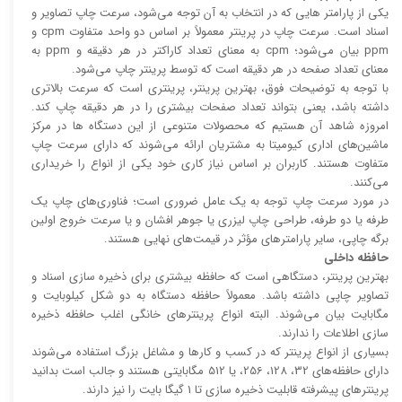
یکی از پارامتر هایی که در انتخاب به آن توجه می‌شود، سرعت چاپ تصاویر و
اسناد است. سرعت چاپ در پرینتر معمولاً بر اساس دو واحد متفاوت cpm و
ppm بیان می‌شود؛ cpm به معنای تعداد کاراکتر در هر دقیقه و ppm به
معنای تعداد صفحه در هر دقیقه است که توسط پرینتر چاپ می‌شود.
با توجه به توضیحات فوق، بهترین پرینتر، پرینتری است که سرعت بالا‌‌تری
داشته باشد، یعنی بتواند تعداد صفحات بیشتری را در هر دقیقه چاپ کند.
امروزه شاهد آن هستیم که محصولات متنوعی از این دستگاه ها در مرکز
ماشین‌های اداری کیومیتا به مشتریان ارائه می‌شوند که دارای سرعت چاپ
متفاوت هستند. کاربران بر اساس نیاز کاری خود یکی از انواع را خریداری
می‌کنند.
در مورد سرعت چاپ توجه به یک عامل ضروری است؛ فناوری‌های چاپ یک
طرفه یا دو طرفه، طراحی چاپ لیزری یا جوهر افشان و یا سرعت خروج اولین
برگه چاپی، سایر پارامتر‌های مؤثر در قیمت‌های نهایی هستند.
حافظه داخلی
بهترین پرینتر، دستگاهی است که حافظه بیشتری برای ذخیره سازی اسناد و
تصاویر چاپی داشته باشد. معمولاً حافظه دستگاه به دو شکل کیلوبایت و
مگابایت بیان می‌شوند. البته انواع پرینتر‌های خانگی اغلب حافظه ذخیره
سازی اطلاعات را ندارند.
بسیاری از انواع پرینتر که در کسب و کار‌ها و مشاغل بزرگ استفاده می‌شوند
دارای حافظه‌های 32، 128، 256، یا 512 مگابایتی هستند و جالب است بدانید
پرینتر‌های پیشرفته قابلیت ذخیره سازی تا 1 گیگا بایت را نیز دارند.