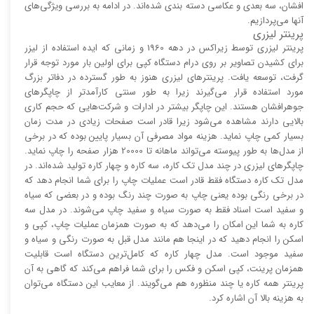
افشان، سه بعدی و عکاسی دسته بندی شده‌اند. در ادامه به بررسی ویژگی‌های
آنها می‌پردازیم.
پرینتر لیزری
پرینتر لیزری توسط زیراکس در دهه 1960 و زمانی که ایده استفاده از لیزر
برای کشیدن تصاویر بر روی درام دستگاه کپی برای اولین بار مورد توجه قرار
گرفت، توسعه یافت. پرینتر‌های لیزری هنوز به طور گسترده در دفاتر بزرگ
مورد استفاده قرار می‌گیرند زیرا به طور سنتی کارآمد‌‌تر از چاپگر‌های
جوهرافشان هستند. این چاپگر بیشتر در ادارات و شرکت‌هایی که حجم کاری
بالایی دارند مشاهده می‌شود زیرا قادر است صفحات زیادی در مدت زمان
بسیار کمی چاپ نماید. هزینه مواد مصرفی آن بسیار پایین بوده که در برخی
از مدل‌ها به طور پیوسته می‌تواند ماهانه تا 20000 هزار صفحه را چاپ نماید.
چاپگر‌های لیزری در چند مدل تک کاره، سه کاره و چهار کاره تولید شده‌اند. در
مدل تک کاره دستگاه فقط قادر است عملیات چاپ را برای شما انجام دهد که
در برخی رنگی بوده یعنی چاپ به صورت چند رنگ بوده و در بعضی که سیاه
و سفید است اسناد فقط به صورت سیاه و سفید چاپ می‌شوند. در مدل سه
کاره به شما این امکان را می‌دهد که به صورت همزمان عملیات چاپ، کپی و
اسکن را انجام دهید که در اینجا هم مانند مدل قبل به صورت رنگی و سیاه و
سفید موجود است. مدل چهار کاره که کامل‌ترین دستگاه است قابلیت
همزمان پرینت، کپی اسکن و فکس را برای شما فراهم می‌کند که گاهی به آن
پرینتر همه کاره یا چند منظوره هم می‌گویند. از معایب این دستگاه می‌توان
به هزینه بالا آن اشاره کرد.