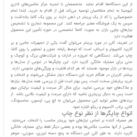
از این دستگاه‌ها اقدام نماید. متخصصان با تجربه مرکز ماشین‌های اداری
کیومیتا به تمام متقاضیان توصیه می‌کند قبل از اقدام به خرید، ابتدا تمام
خصوصیاتی را که از یک پرینتر در ذهن دارند بر روی یک کاغذ یادداشت و
سپس به یک فروشگاه معتبر مراجعه کنند. این مجموعه تجاری با تشخیص
نیاز‌‌های چاپی بازار، به صورت کاملاً تخصصی در حوزه تأمین این محصول
فعالیت دارد.
در تعریف کلی در مورد پرینتر می‌توان گفت یکی از تجهیزات جانبی و پر
کاربرد کامپیوتر و لپ‌تاپ است که توسط رایانه، متون و تصاویر را روی کاغذ
چاپ می‌کند. دستگاهی که امروزه در ادارات و شرکت‌های بزرگ و کوچک و
حتی برای مصارف خانگی کاربرد دارد. این چاپگر‌ها در تنوعی از مدل‌ها و
برند‌ها در بازار موجود هستند که هر کدام قابلیت و ویژگی‌های متنوعی دارند.
بیشتر کاربران در هنگام خرید این دستگاه دچار مشکل می‌شوند و انتخاب و
خرید برایشان سخت است، پس بهتر است قبل از بررسی همه مدل‌ها، نیاز‌ها
و ملاک‌های خود بررسی نمایید. برای مثال اگر سرعت و کیفیت برایتان مهم
است پس به دنبال پرینتری باشید که دارای سرعت و کیفیت بالایی باشد. از
برند‌های معتبر تولید این محصول می‌توان به اچ پی، اپسون، سامسونگ،
کانن، برادر، اکسیوم و ریکو اشاره نمود.
انواع چاپگر‌ها از نظر نوع چاپ
هر مصرف کننده بر اساس نیاز‌های خود پرینتر مناسب را انتخاب می‌نماید.
بعضی از آنها مناسب عکاس‌ها بوده و بعضی دیگر فقط برای مصارف خانگی
کاربرد دارند. به طور کلی این دستگاه به پنج دسته لیزری، سوزنی، جوهر