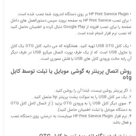
• HP Print Service Plugin بر روی دستگاه اندروید شما نصب شده است.
• برای نصب HP Print Service به صفحه بروید سپس دستورالعمل های داخل
صفحه را برای نصب افزونه از Google Play دنبال کرده و اطمینان حاصل کنید
که نصب نرم افزار انجام شده است .
• یک کابل USB OTG تهیه کنید. همانگونه که می دانید کابل OTG یک کابل
یا ماژول USB است که از یک طرف پورت اتصال میکرو USB در طرف دیگر
آن رابه حالت ورودی کابل های USB یا فلش مموری است.
روش
اتصال پرینتر به گوشی موبایل یا تبلت توسط کابل
otg
1. اگر پرینتر روشن نیست، ابتدا آن را روشن کنید.
2. یک سر کابل USB را به سوکت پشت پرینتر hp متصل کنید.
3. سوی دیگر کابل USB را به ورودی OTG بزنید ( از اتصال کامل کابل OTG
به دستگاه موبایل یا تبلت اطمینان حاصل کنید).
4. نرم افزاز HP Print Service Plugin میبایست به درستی روی دستگاه نصب
و فعال باشد.