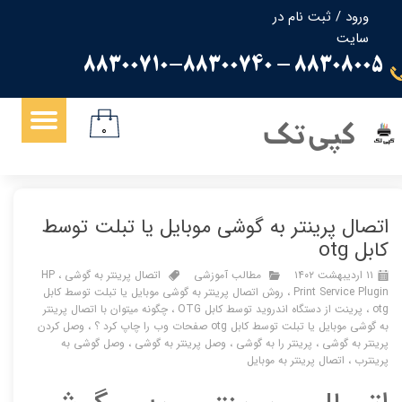
ورود
/
ثبت نام در
سایت
حساب کاربری من
88308005 - 88300710-88300740
تغییر گذر واژه
سفارشات
کپی تک
۰
خروج از حساب کاربری
اتصال پرینتر به گوشی موبایل یا تبلت توسط
کابل otg
۱۱ اردیبهشت ۱۴۰۲
مطالب آموزشی
اتصال پرینتر به گوشی
،
HP
Print Service Plugin
،
روش اتصال پرینتر به گوشی موبایل یا تبلت توسط کابل
otg
،
پرینت از دستگاه اندروید توسط کابل OTG
،
چگونه میتوان با اتصال پرینتر
به گوشی موبایل یا تبلت توسط کابل otg صفحات وب را چاپ کرد ؟
،
وصل کردن
پرینتر به گوشی
،
پرینتر را به گوشی
،
وصل پرینتر به گوشی
،
وصل گوشی به
پرینترب
،
اتصال پرینتر به موبایل