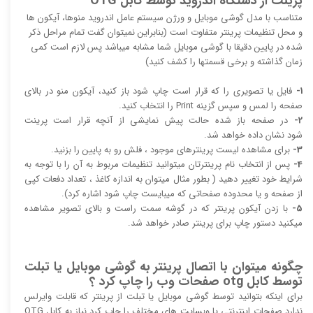
پرینت از دستگاه اندروید توسط کابل OTG
متناسب با مدل گوشی موبایل و ورژن سیستم عامل اندروید منوها، آیکون ها
و محل تنظیمات پرینتر متفاوت است (بنابراین نمیتوان گفت تمام مراحل ذکر
شده در پایین دقیقا با گوشی موبایل شما مشابه میباشد پس لازم است کمی
زمان گذاشته و برخی قسمتها را کشف کنید)
1-
فایل یا تصویری را که قرار است چاپ شود باز کنید، آیکون منو در بالای
صفحه را لمس و سپس گزینه Print را انتخاب کنید.
2-
در صفحه باز شده حالت پیش نمایشی از آنچه قرار است پرینت
شود نشان داده خواهد شد.
3-
برای مشاهده لیست پرینترهای موجود ، فلش رو به پایین را بزنید.
4-
پس از انتخاب نام پرینترتان میتوانید تنظیمات مربوط به آن را با توجه به
شرایط خود تغییر دهید ( بطور مثال میتوان به اندازه کاغذ ، تعداد دفعات کپی
از صفحه و یا محدوده صفحاتی که میبایست چاپ شود اشاره کرد).
5-
با زدن آیکون پرینتر که در گوشه سمت راست و بالای تصویر مشاهده
میکنید دستور چاپ برای پرینتر صادر خواهد شد.
چگونه میتوان با اتصال پرینتر به گوشی موبایل یا تبلت
توسط کابل otg صفحات وب را چاپ کرد ؟
برای اینکه بتوانید توسط گوشی موبایل یا تبلت از پرینتر که قابلت وایرلس
ندارد صفحات اینترنتی یا وبسایت های مختلف را چاپ کرد نیاز به کابل OTG