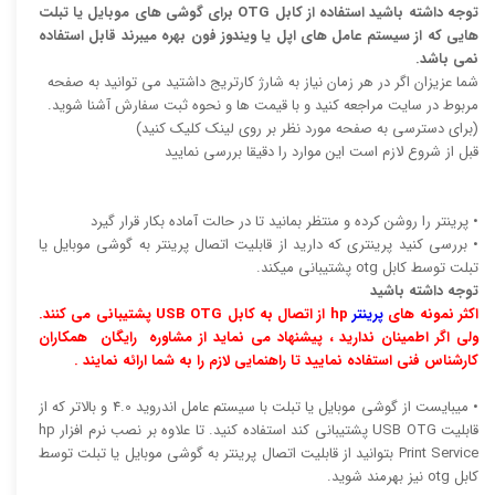
توجه داشته باشید استفاده از کابل OTG برای گوشی های موبایل یا تبلت
هایی که از سیستم عامل های اپل یا ویندوز فون بهره میبرند قابل استفاده
نمی باشد.
شما عزیزان اگر در هر زمان نیاز به شارژ کارتریج داشتید می توانید به صفحه
مربوط در سایت مراجعه کنید و با قیمت ها و نحوه ثبت سفارش آشنا شوید.
(برای دسترسی به صفحه مورد نظر بر روی لینک کلیک کنید)
قبل از شروع لازم است این موارد را دقیقا بررسی نمایید
• پرینتر را روشن کرده و منتظر بمانید تا در حالت آماده بکار قرار گیرد
• بررسی کنید پرینتری که دارید از قابلیت اتصال پرینتر به گوشی موبایل یا
تبلت توسط کابل otg پشتیبانی میکند.
توجه داشته باشید
اکثر نمونه های
پرینتر
hp از اتصال به کابل USB OTG پشتیبانی می کنند.
ولی اگر اطمینان ندارید ، پیشنهاد می نماید از مشاوره رایگان همکاران
کارشناس فنی استفاده نمایید تا راهنمایی لازم را به شما ارائه نمایند .
• میبایست از گوشی موبایل یا تبلت با سیستم عامل اندروید 4.0 و بالاتر که از
قابلیت USB OTG پشتیبانی کند استفاده کنید. تا علاوه بر نصب نرم افزار hp
Print Service بتوانید از قابلیت اتصال پرینتر به گوشی موبایل یا تبلت توسط
کابل otg نیز بهرمند شوید.