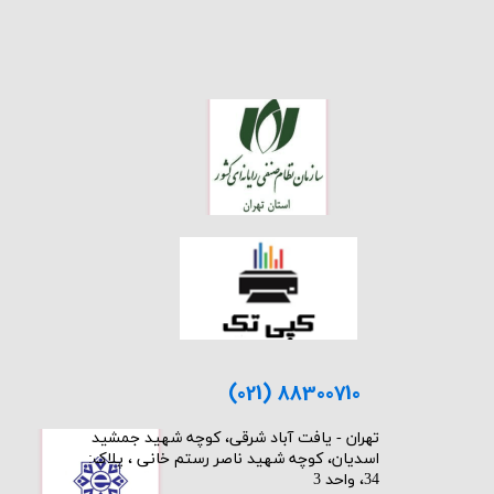
(021) 88300710
​تهران - یافت آباد شرقی، کوچه شهید جمشید
اسدیان، کوچه شهید ناصر رستم خانی ، پلاک:
34، واحد 3