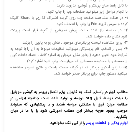
یا کابل رابط میان پرینتر و گوشی اندروید دارید
با انجام مراحل زیر میتوانید صفحات وب را چاپ کنید.
1-
در هنگام مشاهده صفحه وب روی گزینه اشتراک گذاری یا Share کلیک
کرده و سپس گزینه Prin یا چاپ را انتخاب کنید.
2-
در صفحه باز شده حالت پیش نمایشی از آنچه قرار است پرینت
شود نشان داده خواهد شد.
3-
برای مشاهده لیست پرینترهای موجود ، فلش رو به پایین را بزنید.
4-
پس از انتخاب نام پرینترتان میتوانید تنظیمات مربوط به آن را با توجه به
شرایط خود تغییر دهید ( بطور مثال میتوان به اندازه کاغذ ، تعداد دفعات کپی
از صفحه و یا محدوده صفحاتی که میبایست چاپ شود اشاره کرد).
5-
با زدن آیکون پرینتر که در گوشه سمت راست و بالای تصویر مشاهده
میکنید دستور چاپ برای پرینتر صادر خواهد شد.
مطالب فوق در راستای کمک به کاربران برای اتصال پرینتر به گوشی موبایل
یا تبلت توسط کابل otg ترجمه و تولید شده است چنانچه ابهامی در
مطالعه موارد فوق با مشکلی مواجه شدید و یا پیشنهادی که میتواند
موجب بهبود هرچه بیشتر این مطلب آموزشی شود را با ما در میان
بگذارید
.
لوازم یدکی و قطعات پرینتر
را از کپی تک بخواهید.