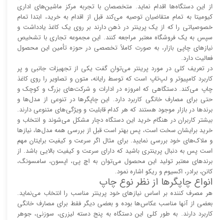
از این دستگاه‌ها اقدام نماید. متخصصان با تجربه مرکز ماشین‌های اداری
کیومیتا به تمام متقاضیان توصیه می‌کند قبل از اقدام به خرید، ابتدا تمام
خصوصیاتی را که از یک پرینتر در ذهن دارند بر روی یک کاغذ یادداشت و
سپس به یک فروشگاه معتبر مراجعه کنند. این مجموعه تجاری با تشخیص
نیاز‌‌های چاپی بازار، به صورت کاملاً تخصصی در حوزه تأمین این محصول
فعالیت دارد.
در تعریف کلی در مورد پرینتر می‌توان گفت یکی از تجهیزات جانبی و پر
کاربرد کامپیوتر و لپ‌تاپ است که توسط رایانه، متون و تصاویر را روی کاغذ
چاپ می‌کند. دستگاهی که امروزه در ادارات و شرکت‌های بزرگ و کوچک و
حتی برای مصارف خانگی کاربرد دارد. این چاپگر‌ها در تنوعی از مدل‌ها و
برند‌ها در بازار موجود هستند که هر کدام قابلیت و ویژگی‌های متنوعی دارند.
بیشتر کاربران در هنگام خرید این دستگاه دچار مشکل می‌شوند و انتخاب و
خرید برایشان سخت است، پس بهتر است قبل از بررسی همه مدل‌ها، نیاز‌ها
و ملاک‌های خود بررسی نمایید. برای مثال اگر سرعت و کیفیت برایتان مهم
است پس به دنبال پرینتری باشید که دارای سرعت و کیفیت بالایی باشد. از
برند‌های معتبر تولید این محصول می‌توان به اچ پی، اپسون، سامسونگ،
کانن، برادر، اکسیوم و ریکو اشاره نمود.
انواع چاپگر‌ها از نظر نوع چاپ
هر مصرف کننده بر اساس نیاز‌های خود پرینتر مناسب را انتخاب می‌نماید.
بعضی از آنها مناسب عکاس‌ها بوده و بعضی دیگر فقط برای مصارف خانگی
کاربرد دارند. به طور کلی این دستگاه به پنج دسته لیزری، سوزنی، جوهر