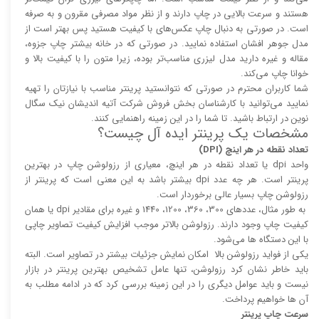
هستند و سرعت بالایی در چاپ دارند و از نظر مواد مصرفی مقرون و به صرفه
است. در صورتی به دنبال چاپ عکس‌های با کیفیت هستید پس بهتر است از
مدل جوهر افشان استفاده نمایید. در صورتی که در خانه بیشتر چاپ جزوه،
مقاله و غیره دارید مدل لیزری مناسب‌تر بوده، زیرا متون را با کیفیت بالا و
خوانا چاپ می‌کند.
شما کاربران محترم در صورتی که نتوانستید پرینتر مناسب با نیازتان را تهیه
نمایید می‌توانید با کارشناسان بخش فروش شرکت آتیه اندیشان نیک سگال
نوین در ارتباط باشید. تا شما را در این زمینه راهنمایی کنند.
مشخصات یک پرینتر ایده آل چیست؟
تعداد نقطه در هر اینچ (DPI)
واحد dpi یا تعداد نقطه در هر اینچ، معیاری از رزولوشن چاپ در بهترین
پرینتر است. هر چه عدد dpi بیشتر باشد به این معنی است که پرینتر از
رزولوشن چاپ بسیار عالی برخوردار است.
به طور مثال، عدد‌های 300، 360، 1200، 1440 و غیره برای مقادیر dpi یا همان
کیفیت چاپ وجود دارند. رزولوشن بالا‌‌تر موجب افزایش کیفیت تصاویر چاپی
با این دستگاه ها می‌شود.
یکی از فواید رزولوشن بالا امکان نمایش جزئیات بیشتر در تصاویر است. البته
باید خاطر نشان کرد رزولوشن، تنها عامل تشخیص بهترین پرینتر در بازار
نیست و باید عوامل دیگری را در این زمینه بررسی کرد که در ادامه مطلب به
آن ها خواهیم پرداخت.
سرعت چاپ پرینتر