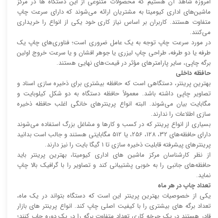
امروزه شاهد آن هستیم که محصولات متنوعی از این دستگاه ها در مرکز
ماشین‌های اداری کیومیتا به مشتریان ارائه می‌شوند که دارای سرعت چاپ
متفاوت هستند. کاربران بر اساس نیاز کاری خود یکی از انواع را خریداری
می‌کنند.
در مورد سرعت چاپ توجه به یک عامل ضروری است؛ فناوری‌های چاپ یک
طرفه یا دو طرفه، طراحی چاپ لیزری یا جوهر افشان و یا سرعت خروج اولین
برگه چاپی، سایر پارامتر‌های مؤثر در قیمت‌های نهایی هستند.
حافظه داخلی
بهترین پرینتر، دستگاهی است که حافظه بیشتری برای ذخیره سازی اسناد و
تصاویر چاپی داشته باشد. معمولاً حافظه دستگاه به دو شکل کیلوبایت و
مگابایت بیان می‌شوند. البته انواع پرینتر‌های خانگی اغلب حافظه ذخیره
سازی اطلاعات را ندارند.
بسیاری از انواع پرینتر که در کسب و کار‌ها و مشاغل بزرگ استفاده می‌شوند
دارای حافظه‌های 32، 128، 256، یا 512 مگابایتی هستند و جالب است بدانید
پرینتر‌های پیشرفته قابلیت ذخیره سازی تا 1 گیگا بایت را نیز دارند.
از نظر کارشناسان مرکز ماشین های اداری کیومیتا، بهترین پرینتر باید
حافظه‌های جانبی را به خوبی پشتیبانی کند و تصاویر را با گرافیک بالا چاپ
نماید.
تعداد چاپ در هر ماه
یکی از خصوصیات بهترین پرینتر این است که دستگاه بتواند در یک ماه،
تعداد برگه های بیشتری را با کیفیت اصلی چاپ کند. انواع پرینتر های بازار
قادر هستند در یک چرخه کاری تعداد متفاوت برگه را در یک دوره چاپ کنند؛