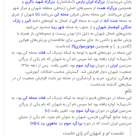
پایان می‌پذیرد)،
بزرگراه ایران پارس
(آبشناسان)،
بزرگراه شهید باکری
و
همچنین
بزرگراه همت
از مسیرهای اصلی ارتباطی منطقه شهران و مرکز شهر
تهران می‌باشند. این محله بخش شرقی
محله کن
می‌باشد.
شهران از شرق
[۸]
به محله
جنت آباد
از غرب به محله
کن
از شمال به کوه‌های دامنه
البرز
و
پارک
جنگلی کوهسار شهران
و از جنوب به محله
شهر زیبا
محدود می‌شود.
بلندی‌های شمال شهران به دلیل دارا بودن پیست و محوطه‌ای باز همراه با
وزش ملایم و دائمی باد جای مناسبی برای علاقه‌مندان ورزش‌های هوایی
(گلایدر و…) و همچنین
موتورسواری
شده‌است.
[۹]
این محله در دوره‌های قدیم با توجه به اینکه نزدیک آب
قنات
محله کن بود، به
«آب‌پیک» آوازه یافته بود اما سپس نام آن به
شهران
که نام یکی از بزرگان
سرزمین
ایران
در دوران
یزدگرد سوم
بود، تغییر یافت. پس از دهه ۱۳۵۰
جمعیت شهران دچار افزایش شد. گسترش مناسب امکانات آموزشی،
فرهنگی، ترابری، خرید و گردشگری در محله نیز باعث افزایش جمعیت آن در
سال‌های گذشته شده‌است.
نام
این محله در دوره‌های قدیم با توجه به اینکه نزدیک آب
قنات
محله کن
بود، به
«آب‌پیک» آوازه یافته بود اما سپس نام آن به
شهران
که نام یکی از بزرگان
سرزمین
ایران
در دوران
یزدگرد سوم
بود، تغییر یافت.
[۱۰]
بر پایه منابع گوناگون فارسی،
شهران
به عنوان نام مفرد، نام یکی از نجبای
سرزمین ایران است که در دوره
یزدگرد سوم
نزد
ماهوی
بود.
[۱۲]
[۱۱]
نشست او و شهران اَبَر پای خاست