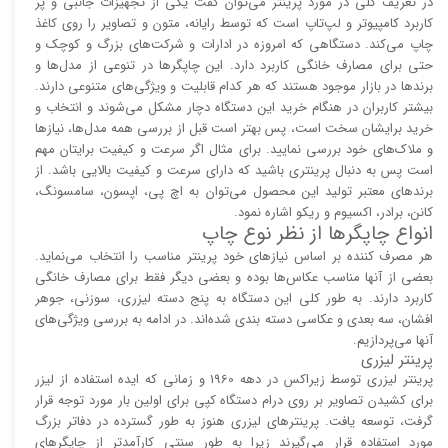
در تعریف کلی در مورد پرینتر می‌توان گفت یکی از تجهیزات جانبی و پر
کاربرد کامپیوتر و لپ‌تاپ است که توسط رایانه، متون و تصاویر را روی کاغذ
چاپ می‌کند. دستگاهی که امروزه در ادارات و شرکت‌های بزرگ و کوچک و
حتی برای مصارف خانگی کاربرد دارد. این چاپگر‌ها در تنوعی از مدل‌ها و
برند‌ها در بازار موجود هستند که هر کدام قابلیت و ویژگی‌های متنوعی دارند.
بیشتر کاربران در هنگام خرید این دستگاه دچار مشکل می‌شوند و انتخاب و
خرید برایشان سخت است، پس بهتر است قبل از بررسی همه مدل‌ها، نیاز‌ها
و ملاک‌های خود بررسی نمایید. برای مثال اگر سرعت و کیفیت برایتان مهم
است پس به دنبال پرینتری باشید که دارای سرعت و کیفیت بالایی باشد. از
برند‌های معتبر تولید این محصول می‌توان به اچ پی، اپسون، سامسونگ،
کانن، برادر، اکسیوم و ریکو اشاره نمود.
انواع چاپگر‌ها از نظر نوع چاپ
هر مصرف کننده بر اساس نیاز‌های خود پرینتر مناسب را انتخاب می‌نماید.
بعضی از آنها مناسب عکاس‌ها بوده و بعضی دیگر فقط برای مصارف خانگی
کاربرد دارند. به طور کلی این دستگاه به پنج دسته لیزری، سوزنی، جوهر
افشان، سه بعدی و عکاسی دسته بندی شده‌اند. در ادامه به بررسی ویژگی‌های
آنها می‌پردازیم.
پرینتر لیزری
پرینتر لیزری توسط زیراکس در دهه 1960 و زمانی که ایده استفاده از لیزر
برای کشیدن تصاویر بر روی درام دستگاه کپی برای اولین بار مورد توجه قرار
گرفت، توسعه یافت. پرینتر‌های لیزری هنوز به طور گسترده در دفاتر بزرگ
مورد استفاده قرار می‌گیرند زیرا به طور سنتی کارآمد‌‌تر از چاپگر‌های