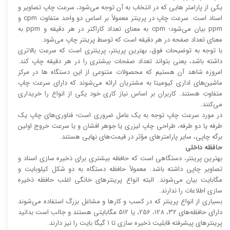
یکی از پارامتر هایی که در انتخاب به آن توجه می‌شود، سرعت چاپ تصاویر و
اسناد است. سرعت چاپ در پرینتر معمولاً بر اساس دو واحد متفاوت cpm و
ppm بیان می‌شود؛ cpm به معنای تعداد کاراکتر در هر دقیقه و ppm به
معنای تعداد صفحه در هر دقیقه است که توسط پرینتر چاپ می‌شود.
با توجه به توضیحات فوق، بهترین پرینتر، پرینتری است که سرعت بالا‌‌تری
داشته باشد، یعنی بتواند تعداد صفحات بیشتری را در هر دقیقه چاپ کند.
امروزه شاهد آن هستیم که محصولات متنوعی از این دستگاه ها در مرکز
ماشین‌های اداری کیومیتا به مشتریان ارائه می‌شوند که دارای سرعت چاپ
متفاوت هستند. کاربران بر اساس نیاز کاری خود یکی از انواع را خریداری
می‌کنند.
در مورد سرعت چاپ توجه به یک عامل ضروری است؛ فناوری‌های چاپ یک
طرفه یا دو طرفه، طراحی چاپ لیزری یا جوهر افشان و یا سرعت خروج اولین
برگه چاپی، سایر پارامتر‌های مؤثر در قیمت‌های نهایی هستند.
حافظه داخلی
بهترین پرینتر، دستگاهی است که حافظه بیشتری برای ذخیره سازی اسناد و
تصاویر چاپی داشته باشد. معمولاً حافظه دستگاه به دو شکل کیلوبایت و
مگابایت بیان می‌شوند. البته انواع پرینتر‌های خانگی اغلب حافظه ذخیره
سازی اطلاعات را ندارند.
بسیاری از انواع پرینتر که در کسب و کار‌ها و مشاغل بزرگ استفاده می‌شوند
دارای حافظه‌های 32، 128، 256، یا 512 مگابایتی هستند و جالب است بدانید
پرینتر‌های پیشرفته قابلیت ذخیره سازی تا 1 گیگا بایت را نیز دارند.