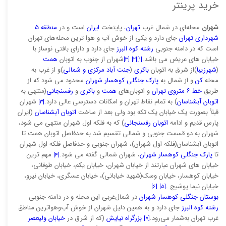
خرید پرینتر
شهران
محله‌ای در شمال غرب
تهران
، پایتخت
ایران
است و در
منطقه ۵
شهرداری تهران
جای دارد و یکی از خوش آب و هوا ترین محله‌های تهران
است که در دامنه جنوبی
رشته کوه البرز
جای دارد و دارای بافتی نوساز با
خیابان های عریض می باشد.
شهران از جنوب به اتوبان
همت
[۳]
[۲]
[۱]
(
شهرزیبا
)از شرق به اتوبان
باکری
(
جنت آباد مرکزی و شمالی
)و از غرب به
محله
کن
و از شمال به
پارک جنگلی کوهسار شهران
محدود می شود که از
طریق
خط ۶ متروی تهران
و اتوبان‌های
همت
و
باکری
و
رفسنجانی
(منتهی به
اتوبان آبشناسان
) به تمام نقاط تهران و امکانات دسترسی عالی دارد.
شهران
[۳]
قبلاََ بصورت یک خیابان یک تکه بود ولی بعد از ساخت
اتوبان آبشناسان
(ایران
پارس قدیم و ادامه
اتوبان رفسنجانی
) که به فلکه اول شهران منتهی می شود،
شهران به دو قسمت جنوبی و شمالی تقسیم شد به حدفاصل اتوبان همت تا
اتوبان آبشناسان(فلکه اول شهران)، شهران جنوبی و حدفاصل فلکه اول شهران
تا
پارک جنگلی کوهسار شهران
، شهران شمالی گفته می شود.
مهم ترین
[۴]
خیابان های شهران عبارتند از خیابان شهران، خیابان یکم، خیابان طوقانی،
خیابان کوهسار، خیابان وسک(شهید خیابانی)، خیابان عسگری، خیابان نیرو،
خیابان نیما یوشیج .
[۶]
[۵]
بوستان جنگلی کوهسار شهران
در شمال‌غربی این محله و در دامنه جنوبی
رشته کوه البرز
جای دارد و به همین دلیل شهران از خوش آب‌وهواترین مناطق
غرب تهران به‌شمار می‌رود.
بزرگراه نیایش
(که از شرق در
خیابان ولیعصر
[۷]