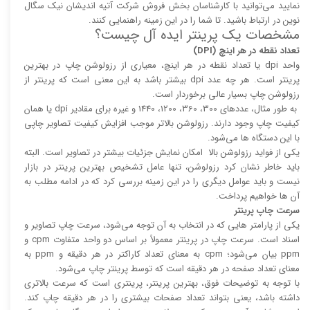
نمایید می‌توانید با کارشناسان بخش فروش شرکت آتیه اندیشان نیک سگال
نوین در ارتباط باشید. تا شما را در این زمینه راهنمایی کنند.
مشخصات یک پرینتر ایده آل چیست؟
تعداد نقطه در هر اینچ (DPI)
واحد dpi یا تعداد نقطه در هر اینچ، معیاری از رزولوشن چاپ در بهترین
پرینتر است. هر چه عدد dpi بیشتر باشد به این معنی است که پرینتر از
رزولوشن چاپ بسیار عالی برخوردار است.
به طور مثال، عدد‌های 300، 360، 1200، 1440 و غیره برای مقادیر dpi یا همان
کیفیت چاپ وجود دارند. رزولوشن بالا‌‌تر موجب افزایش کیفیت تصاویر چاپی
با این دستگاه ها می‌شود.
یکی از فواید رزولوشن بالا امکان نمایش جزئیات بیشتر در تصاویر است. البته
باید خاطر نشان کرد رزولوشن، تنها عامل تشخیص بهترین پرینتر در بازار
نیست و باید عوامل دیگری را در این زمینه بررسی کرد که در ادامه مطلب به
آن ها خواهیم پرداخت.
سرعت چاپ پرینتر
یکی از پارامتر هایی که در انتخاب به آن توجه می‌شود، سرعت چاپ تصاویر و
اسناد است. سرعت چاپ در پرینتر معمولاً بر اساس دو واحد متفاوت cpm و
ppm بیان می‌شود؛ cpm به معنای تعداد کاراکتر در هر دقیقه و ppm به
معنای تعداد صفحه در هر دقیقه است که توسط پرینتر چاپ می‌شود.
با توجه به توضیحات فوق، بهترین پرینتر، پرینتری است که سرعت بالا‌‌تری
داشته باشد، یعنی بتواند تعداد صفحات بیشتری را در هر دقیقه چاپ کند.