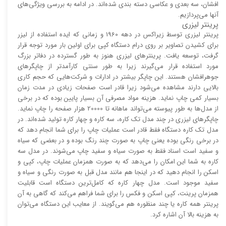
افشان، سه بعدی و عکاسی دسته بندی شده‌اند. در ادامه به بررسی ویژگی‌های
آنها می‌پردازیم.
پرینتر لیزری
پرینتر لیزری توسط زیراکس در دهه 1960 و زمانی که ایده استفاده از لیزر
برای کشیدن تصاویر بر روی درام دستگاه کپی برای اولین بار مورد توجه قرار
گرفت، توسعه یافت. پرینتر‌های لیزری هنوز به طور گسترده در دفاتر بزرگ
مورد استفاده قرار می‌گیرند زیرا به طور سنتی کارآمد‌‌تر از چاپگر‌های
جوهرافشان هستند. این چاپگر بیشتر در ادارات و شرکت‌هایی که حجم کاری
بالایی دارند مشاهده می‌شود زیرا قادر است صفحات زیادی در مدت زمان
بسیار کمی چاپ نماید. هزینه مواد مصرفی آن بسیار پایین بوده که در برخی
از مدل‌ها به طور پیوسته می‌تواند ماهانه تا 20000 هزار صفحه را چاپ نماید.
چاپگر‌های لیزری در چند مدل تک کاره، سه کاره و چهار کاره تولید شده‌اند. در
مدل تک کاره دستگاه فقط قادر است عملیات چاپ را برای شما انجام دهد که
در برخی رنگی بوده یعنی چاپ به صورت چند رنگ بوده و در بعضی که سیاه
و سفید است اسناد فقط به صورت سیاه و سفید چاپ می‌شوند. در مدل سه
کاره به شما این امکان را می‌دهد که به صورت همزمان عملیات چاپ، کپی و
اسکن را انجام دهید که در اینجا هم مانند مدل قبل به صورت رنگی و سیاه و
سفید موجود است. مدل چهار کاره که کامل‌ترین دستگاه است قابلیت
همزمان پرینت، کپی اسکن و فکس را برای شما فراهم می‌کند که گاهی به آن
پرینتر همه کاره یا چند منظوره هم می‌گویند. از معایب این دستگاه می‌توان
به هزینه بالا آن اشاره کرد.