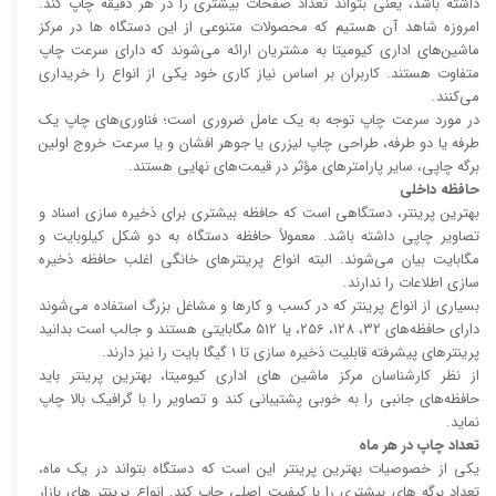
داشته باشد، یعنی بتواند تعداد صفحات بیشتری را در هر دقیقه چاپ کند.
امروزه شاهد آن هستیم که محصولات متنوعی از این دستگاه ها در مرکز
ماشین‌های اداری کیومیتا به مشتریان ارائه می‌شوند که دارای سرعت چاپ
متفاوت هستند. کاربران بر اساس نیاز کاری خود یکی از انواع را خریداری
می‌کنند.
در مورد سرعت چاپ توجه به یک عامل ضروری است؛ فناوری‌های چاپ یک
طرفه یا دو طرفه، طراحی چاپ لیزری یا جوهر افشان و یا سرعت خروج اولین
برگه چاپی، سایر پارامتر‌های مؤثر در قیمت‌های نهایی هستند.
حافظه داخلی
بهترین پرینتر، دستگاهی است که حافظه بیشتری برای ذخیره سازی اسناد و
تصاویر چاپی داشته باشد. معمولاً حافظه دستگاه به دو شکل کیلوبایت و
مگابایت بیان می‌شوند. البته انواع پرینتر‌های خانگی اغلب حافظه ذخیره
سازی اطلاعات را ندارند.
بسیاری از انواع پرینتر که در کسب و کار‌ها و مشاغل بزرگ استفاده می‌شوند
دارای حافظه‌های 32، 128، 256، یا 512 مگابایتی هستند و جالب است بدانید
پرینتر‌های پیشرفته قابلیت ذخیره سازی تا 1 گیگا بایت را نیز دارند.
از نظر کارشناسان مرکز ماشین های اداری کیومیتا، بهترین پرینتر باید
حافظه‌های جانبی را به خوبی پشتیبانی کند و تصاویر را با گرافیک بالا چاپ
نماید.
تعداد چاپ در هر ماه
یکی از خصوصیات بهترین پرینتر این است که دستگاه بتواند در یک ماه،
تعداد برگه های بیشتری را با کیفیت اصلی چاپ کند. انواع پرینتر های بازار