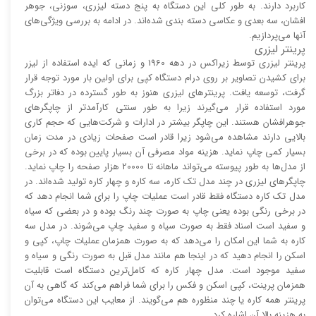
کاربرد دارند. به طور کلی این دستگاه به پنج دسته لیزری، سوزنی، جوهر
افشان، سه بعدی و عکاسی دسته بندی شده‌اند. در ادامه به بررسی ویژگی‌های
آنها می‌پردازیم.
پرینتر لیزری
پرینتر لیزری توسط زیراکس در دهه 1960 و زمانی که ایده استفاده از لیزر
برای کشیدن تصاویر بر روی درام دستگاه کپی برای اولین بار مورد توجه قرار
گرفت، توسعه یافت. پرینتر‌های لیزری هنوز به طور گسترده در دفاتر بزرگ
مورد استفاده قرار می‌گیرند زیرا به طور سنتی کارآمد‌‌تر از چاپگر‌های
جوهرافشان هستند. این چاپگر بیشتر در ادارات و شرکت‌هایی که حجم کاری
بالایی دارند مشاهده می‌شود زیرا قادر است صفحات زیادی در مدت زمان
بسیار کمی چاپ نماید. هزینه مواد مصرفی آن بسیار پایین بوده که در برخی
از مدل‌ها به طور پیوسته می‌تواند ماهانه تا 20000 هزار صفحه را چاپ نماید.
چاپگر‌های لیزری در چند مدل تک کاره، سه کاره و چهار کاره تولید شده‌اند. در
مدل تک کاره دستگاه فقط قادر است عملیات چاپ را برای شما انجام دهد که
در برخی رنگی بوده یعنی چاپ به صورت چند رنگ بوده و در بعضی که سیاه
و سفید است اسناد فقط به صورت سیاه و سفید چاپ می‌شوند. در مدل سه
کاره به شما این امکان را می‌دهد که به صورت همزمان عملیات چاپ، کپی و
اسکن را انجام دهید که در اینجا هم مانند مدل قبل به صورت رنگی و سیاه و
سفید موجود است. مدل چهار کاره که کامل‌ترین دستگاه است قابلیت
همزمان پرینت، کپی اسکن و فکس را برای شما فراهم می‌کند که گاهی به آن
پرینتر همه کاره یا چند منظوره هم می‌گویند. از معایب این دستگاه می‌توان
به هزینه بالا آن اشاره کرد.