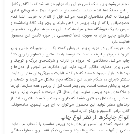
انجام می‌شود و بی شک کسی در این راه موفق خواهد شد که با آگاهی کامل
از این دستگاه‌ها اقدام نماید. متخصصان با تجربه مرکز ماشین‌های اداری
کیومیتا به تمام متقاضیان توصیه می‌کند قبل از اقدام به خرید، ابتدا تمام
خصوصیاتی را که از یک پرینتر در ذهن دارند بر روی یک کاغذ یادداشت و
سپس به یک فروشگاه معتبر مراجعه کنند. این مجموعه تجاری با تشخیص
نیاز‌‌های چاپی بازار، به صورت کاملاً تخصصی در حوزه تأمین این محصول
فعالیت دارد.
در تعریف کلی در مورد پرینتر می‌توان گفت یکی از تجهیزات جانبی و پر
کاربرد کامپیوتر و لپ‌تاپ است که توسط رایانه، متون و تصاویر را روی کاغذ
چاپ می‌کند. دستگاهی که امروزه در ادارات و شرکت‌های بزرگ و کوچک و
حتی برای مصارف خانگی کاربرد دارد. این چاپگر‌ها در تنوعی از مدل‌ها و
برند‌ها در بازار موجود هستند که هر کدام قابلیت و ویژگی‌های متنوعی دارند.
بیشتر کاربران در هنگام خرید این دستگاه دچار مشکل می‌شوند و انتخاب و
خرید برایشان سخت است، پس بهتر است قبل از بررسی همه مدل‌ها، نیاز‌ها
و ملاک‌های خود بررسی نمایید. برای مثال اگر سرعت و کیفیت برایتان مهم
است پس به دنبال پرینتری باشید که دارای سرعت و کیفیت بالایی باشد. از
برند‌های معتبر تولید این محصول می‌توان به اچ پی، اپسون، سامسونگ،
کانن، برادر، اکسیوم و ریکو اشاره نمود.
انواع چاپگر‌ها از نظر نوع چاپ
هر مصرف کننده بر اساس نیاز‌های خود پرینتر مناسب را انتخاب می‌نماید.
بعضی از آنها مناسب عکاس‌ها بوده و بعضی دیگر فقط برای مصارف خانگی