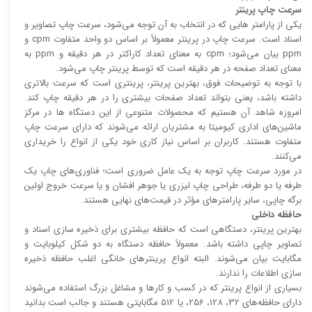
سرعت چاپ پرینتر
یکی از پارامتر هایی که در انتخاب به آن توجه می‌شود، سرعت چاپ تصاویر و
اسناد است. سرعت چاپ در پرینتر معمولاً بر اساس دو واحد متفاوت cpm و
ppm بیان می‌شود؛ cpm به معنای تعداد کاراکتر در هر دقیقه و ppm به
معنای تعداد صفحه در هر دقیقه است که توسط پرینتر چاپ می‌شود.
با توجه به توضیحات فوق، بهترین پرینتر، پرینتری است که سرعت بالا‌‌تری
داشته باشد، یعنی بتواند تعداد صفحات بیشتری را در هر دقیقه چاپ کند.
امروزه شاهد آن هستیم که محصولات متنوعی از این دستگاه ها در مرکز
ماشین‌های اداری کیومیتا به مشتریان ارائه می‌شوند که دارای سرعت چاپ
متفاوت هستند. کاربران بر اساس نیاز کاری خود یکی از انواع را خریداری
می‌کنند.
در مورد سرعت چاپ توجه به یک عامل ضروری است؛ فناوری‌های چاپ یک
طرفه یا دو طرفه، طراحی چاپ لیزری یا جوهر افشان و یا سرعت خروج اولین
برگه چاپی، سایر پارامتر‌های مؤثر در قیمت‌های نهایی هستند.
حافظه داخلی
بهترین پرینتر، دستگاهی است که حافظه بیشتری برای ذخیره سازی اسناد و
تصاویر چاپی داشته باشد. معمولاً حافظه دستگاه به دو شکل کیلوبایت و
مگابایت بیان می‌شوند. البته انواع پرینتر‌های خانگی اغلب حافظه ذخیره
سازی اطلاعات را ندارند.
بسیاری از انواع پرینتر که در کسب و کار‌ها و مشاغل بزرگ استفاده می‌شوند
دارای حافظه‌های 32، 128، 256، یا 512 مگابایتی هستند و جالب است بدانید