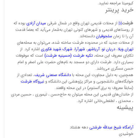
کیومیتا مراجعه نمایید.
خرید پرینتر
طَرَشت
از محلات قدیمی تهران واقع در شمال شرقی
میدان آزادی
بوده که
[۱]
از روستاهای قدیمی و شهرهای کنونی تهران به‌شمار می‌آید که بعضاً قدمت
آن را تا زمان
سلجوقیان
دانسته‌اند.
از محلات جدید که در محدوده طرشت ساخته شده، می‌توان به محله‌های
تهران ویلا
،
دریان نو
،
آریاشهر
،
شهرآرا
،
شهرک شهید فکوری
اشاره کرد. از
تکایای معروف این محله،
تکیه طرشت (حسینیه طرشت)
است که موقوفات
بسیاری دارد. طرشت دارای دو مسجد به نام‌های حضرت علی اصغر و امام
حسن عسگری می‌باشد.
همچنین، به دلیل مجاورت این محله با
دانشگاه صنعتی شریف
، تعدادی از
خوابگاه‌های دانشجویی و مراکز پژوهشی این دانشگاه و
نیروگاه طرشت
(سابقاً معروف به
برق آلستوم
) در این محله واقعند.
از خاندان‌های قدیمی این محله میتوان به حاج‌حسن ، تیموری ، حسین مردی
، محمدی ، لطفعلی‌خانی اشاره کرد.
پیشینه
آرامگاه شیخ عبدالله طرشتی
دهه هشتاد
خوشیدی