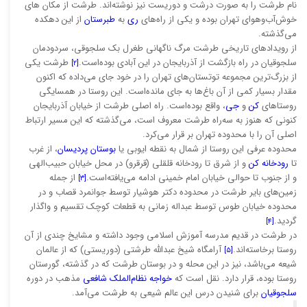
نام طرشت را به صورت درشت و دوریست نیز نوشته‌اند. طرشت از مکان های
خوش‌آب‌وهوای تهران بوده و یکی از راه‌های
ری
به
طبرستان
از این دهکده
می‌گذشته.
از رویدادهای تاریخی طرشت مرگ ناگهانی طغرل بک سلجوقی، سردودمان
سلجوقیان در راه بازگشت از آذربایجان در این آبادی بوده‌است.
طرشت یکی
[۲]
از بزرگ‌ترین مجموعه توتستان‌های تهران را در خود جای می‌داده که اکنون
مقدار بسیار کمی از آن باغ‌ها به جای مانده‌است. این روستا در همسایگی
روستاهای
کن
و
جی
، واقع بوده‌است. راه اصلی طرشت از خیابان آذربایجان
کنونی که هنوز به سه‌راه طرشت معروف است، می‌گذشته که این مسیر ارتباط
اصلی آن را با محدوده تهران بر قرار می‌کرد.
محدوده عرفی این روستا از شمال به نقطه ایوبی یا
بوستان پردیسان
، از غرب
تا
رودخانه کن
و از شرق تا رودخانه قلقلی (قرقرو) در محل خیابان حبیب‌الهی
و از جنوب تا حوالی خیابان امام خمینی ادامه می‌یافته‌است.
از جمله
[۳]
زمین‌های بایر طرشت در محدوده دکتر هوشیار توسط جوانمرد قصاب و در
محدوده خیابان طوس توسط عبداله زمانی به قطعات کوچک تقسیم و واگذار
گردید.
[۴]
در طرشت در قدیم مدرسه آموزش اسلامی وجود داشته و مشایخ چندی از آن
روستا برخاسته‌اند.
آرامگاه شیخ عبدالله طرشتی (دوریستی) که از عالمان
[۵]
شیعه می‌باشد، نیز در این محله و در بوستان طرشت که در گذشته، گورستان
روستا بوده، قرار دارد. نقل است که
خواجه نظام‌الملک
شافعی
مذهب در دوره
سلجوقیان
برای شنیدن درس این عالم شیعی به طرشت می‌آمد.