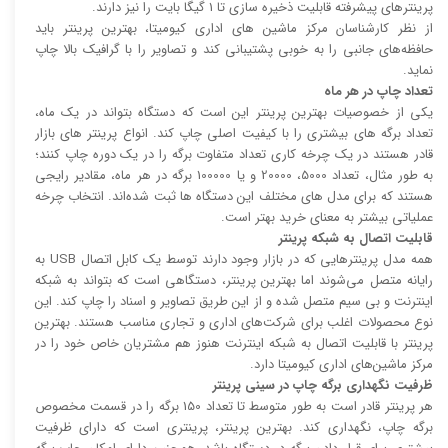
پرینتر‌های پیشرفته قابلیت ذخیره سازی تا 1 گیگا بایت را نیز دارند.
از نظر کارشناسان مرکز ماشین های اداری کیومیتا، بهترین پرینتر باید
حافظه‌های جانبی را به خوبی پشتیبانی کند و تصاویر را با گرافیک بالا چاپ
نماید.
تعداد چاپ در هر ماه
یکی از خصوصیات بهترین پرینتر این است که دستگاه بتواند در یک ماه،
تعداد برگه های بیشتری را با کیفیت اصلی چاپ کند. انواع پرینتر های بازار
قادر هستند در یک چرخه کاری تعداد متفاوت برگه را در یک دوره چاپ کنند؛
به طور مثال، تعداد 5000، 20000 و یا 100000 برگه در هر ماه، مقادیر رایجی
هستند که برای مدل های مختلف این دستگاه ها ثبت شده‌اند. انتخاب چرخه
عملیاتی بیشتر به معنای خرید بهتر است.
قابلیت اتصال به شبکه پرینتر
همه مدل پرینتر‌هایی که در بازار وجود دارند توسط یک کابل اتصال USB به
رایانه متصل می‌شوند اما بهترین پرینتر، دستگاهی است که بتواند به شبکه
اینترنت و بی سیم متصل شده و از این طریق تصاویر و اسناد را چاپ کند. این
نوع محصولات اغلب برای شرکت‌های اداری و تجاری مناسب هستند. بهترین
پرینتر با قابلیت اتصال به شبکه اینترنت هنوز هم مشتریان خاص خود را در
مرکز ماشین‌های اداری کیومیتا دارد.
ظرفیت نگهداری برگه چاپ در سینی پرینتر
هر پرینتر قادر است به طور متوسط تا تعداد 150 برگه را در قسمت مخصوص
برگه چاپ، نگهداری کند. بهترین پرینتر، پرینتری است که دارای ظرفیت