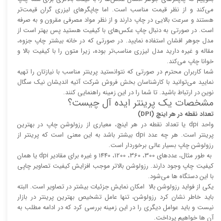
می‌کند و از نظر قیمت مناسب است. اما چاپگر‌های لیزری گران قیمت‌تر
هستند و سرعت بالایی در چاپ دارند و از نظر مواد مصرفی مقرون و به صرفه
است. در صورتی به دنبال چاپ عکس‌های با کیفیت هستید پس بهتر است از
مدل جوهر افشان استفاده نمایید. در صورتی که در خانه بیشتر چاپ جزوه،
مقاله و غیره دارید مدل لیزری مناسب‌تر بوده، زیرا متون را با کیفیت بالا و
خوانا چاپ می‌کند.
شما کاربران محترم در صورتی که نتوانستید پرینتر مناسب با نیازتان را تهیه
نمایید می‌توانید با کارشناسان بخش فروش شرکت آتیه اندیشان نیک سگال
نوین در ارتباط باشید. تا شما را در این زمینه راهنمایی کنند.
مشخصات یک پرینتر ایده آل چیست؟
تعداد نقطه در هر اینچ (DPI)
واحد dpi یا تعداد نقطه در هر اینچ، معیاری از رزولوشن چاپ در بهترین
پرینتر است. هر چه عدد dpi بیشتر باشد به این معنی است که پرینتر از
رزولوشن چاپ بسیار عالی برخوردار است.
به طور مثال، عدد‌های 300، 360، 1200، 1440 و غیره برای مقادیر dpi یا همان
کیفیت چاپ وجود دارند. رزولوشن بالا‌‌تر موجب افزایش کیفیت تصاویر چاپی
با این دستگاه ها می‌شود.
یکی از فواید رزولوشن بالا امکان نمایش جزئیات بیشتر در تصاویر است. البته
باید خاطر نشان کرد رزولوشن، تنها عامل تشخیص بهترین پرینتر در بازار
نیست و باید عوامل دیگری را در این زمینه بررسی کرد که در ادامه مطلب به
آن ها خواهیم پرداخت.