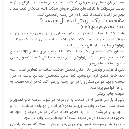
شما کاربران محترم در صورتی که نتوانستید پرینتر مناسب با نیازتان را تهیه
نمایید می‌توانید با کارشناسان بخش فروش شرکت آتیه اندیشان نیک سگال
نوین در ارتباط باشید. تا شما را در این زمینه راهنمایی کنند.
مشخصات یک پرینتر ایده آل چیست؟
تعداد نقطه در هر اینچ (DPI)
واحد dpi یا تعداد نقطه در هر اینچ، معیاری از رزولوشن چاپ در بهترین
پرینتر است. هر چه عدد dpi بیشتر باشد به این معنی است که پرینتر از
رزولوشن چاپ بسیار عالی برخوردار است.
به طور مثال، عدد‌های 300، 360، 1200، 1440 و غیره برای مقادیر dpi یا همان
کیفیت چاپ وجود دارند. رزولوشن بالا‌‌تر موجب افزایش کیفیت تصاویر چاپی
با این دستگاه ها می‌شود.
یکی از فواید رزولوشن بالا امکان نمایش جزئیات بیشتر در تصاویر است. البته
باید خاطر نشان کرد رزولوشن، تنها عامل تشخیص بهترین پرینتر در بازار
نیست و باید عوامل دیگری را در این زمینه بررسی کرد که در ادامه مطلب به
آن ها خواهیم پرداخت.
سرعت چاپ پرینتر
یکی از پارامتر هایی که در انتخاب به آن توجه می‌شود، سرعت چاپ تصاویر و
اسناد است. سرعت چاپ در پرینتر معمولاً بر اساس دو واحد متفاوت cpm و
ppm بیان می‌شود؛ cpm به معنای تعداد کاراکتر در هر دقیقه و ppm به
معنای تعداد صفحه در هر دقیقه است که توسط پرینتر چاپ می‌شود.
با توجه به توضیحات فوق، بهترین پرینتر، پرینتری است که سرعت بالا‌‌تری