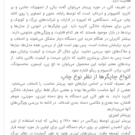
فعالیت دارد.
در تعریف کلی در مورد پرینتر می‌توان گفت یکی از تجهیزات جانبی و پر
کاربرد کامپیوتر و لپ‌تاپ است که توسط رایانه، متون و تصاویر را روی کاغذ
چاپ می‌کند. دستگاهی که امروزه در ادارات و شرکت‌های بزرگ و کوچک و
حتی برای مصارف خانگی کاربرد دارد. این چاپگر‌ها در تنوعی از مدل‌ها و
برند‌ها در بازار موجود هستند که هر کدام قابلیت و ویژگی‌های متنوعی دارند.
بیشتر کاربران در هنگام خرید این دستگاه دچار مشکل می‌شوند و انتخاب و
خرید برایشان سخت است، پس بهتر است قبل از بررسی همه مدل‌ها، نیاز‌ها
و ملاک‌های خود بررسی نمایید. برای مثال اگر سرعت و کیفیت برایتان مهم
است پس به دنبال پرینتری باشید که دارای سرعت و کیفیت بالایی باشد. از
برند‌های معتبر تولید این محصول می‌توان به اچ پی، اپسون، سامسونگ،
کانن، برادر، اکسیوم و ریکو اشاره نمود.
انواع چاپگر‌ها از نظر نوع چاپ
هر مصرف کننده بر اساس نیاز‌های خود پرینتر مناسب را انتخاب می‌نماید.
بعضی از آنها مناسب عکاس‌ها بوده و بعضی دیگر فقط برای مصارف خانگی
کاربرد دارند. به طور کلی این دستگاه به پنج دسته لیزری، سوزنی، جوهر
افشان، سه بعدی و عکاسی دسته بندی شده‌اند. در ادامه به بررسی ویژگی‌های
آنها می‌پردازیم.
پرینتر لیزری
پرینتر لیزری توسط زیراکس در دهه 1960 و زمانی که ایده استفاده از لیزر
برای کشیدن تصاویر بر روی درام دستگاه کپی برای اولین بار مورد توجه قرار
گرفت، توسعه یافت. پرینتر‌های لیزری هنوز به طور گسترده در دفاتر بزرگ