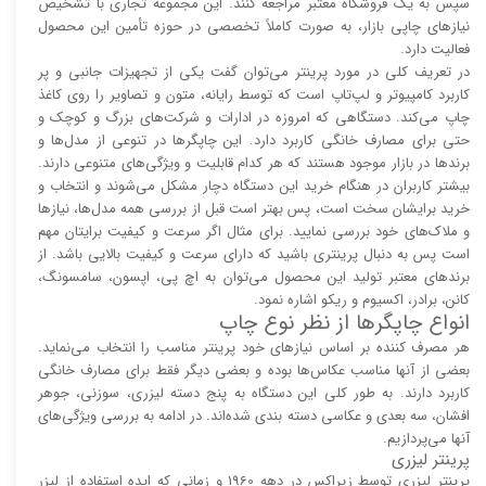
سپس به یک فروشگاه معتبر مراجعه کنند. این مجموعه تجاری با تشخیص
نیاز‌‌های چاپی بازار، به صورت کاملاً تخصصی در حوزه تأمین این محصول
فعالیت دارد.
در تعریف کلی در مورد پرینتر می‌توان گفت یکی از تجهیزات جانبی و پر
کاربرد کامپیوتر و لپ‌تاپ است که توسط رایانه، متون و تصاویر را روی کاغذ
چاپ می‌کند. دستگاهی که امروزه در ادارات و شرکت‌های بزرگ و کوچک و
حتی برای مصارف خانگی کاربرد دارد. این چاپگر‌ها در تنوعی از مدل‌ها و
برند‌ها در بازار موجود هستند که هر کدام قابلیت و ویژگی‌های متنوعی دارند.
بیشتر کاربران در هنگام خرید این دستگاه دچار مشکل می‌شوند و انتخاب و
خرید برایشان سخت است، پس بهتر است قبل از بررسی همه مدل‌ها، نیاز‌ها
و ملاک‌های خود بررسی نمایید. برای مثال اگر سرعت و کیفیت برایتان مهم
است پس به دنبال پرینتری باشید که دارای سرعت و کیفیت بالایی باشد. از
برند‌های معتبر تولید این محصول می‌توان به اچ پی، اپسون، سامسونگ،
کانن، برادر، اکسیوم و ریکو اشاره نمود.
انواع چاپگر‌ها از نظر نوع چاپ
هر مصرف کننده بر اساس نیاز‌های خود پرینتر مناسب را انتخاب می‌نماید.
بعضی از آنها مناسب عکاس‌ها بوده و بعضی دیگر فقط برای مصارف خانگی
کاربرد دارند. به طور کلی این دستگاه به پنج دسته لیزری، سوزنی، جوهر
افشان، سه بعدی و عکاسی دسته بندی شده‌اند. در ادامه به بررسی ویژگی‌های
آنها می‌پردازیم.
پرینتر لیزری
پرینتر لیزری توسط زیراکس در دهه 1960 و زمانی که ایده استفاده از لیزر