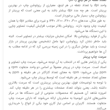
تعداد نقطه در هر اینچ (DPI)
واحد dpi یا تعداد نقطه در هر اینچ، معیاری از رزولوشن چاپ در بهترین
پرینتر است. هر چه عدد dpi بیشتر باشد به این معنی است که پرینتر از
رزولوشن چاپ بسیار عالی برخوردار است.
به طور مثال، عدد‌های 300، 360، 1200، 1440 و غیره برای مقادیر dpi یا همان
کیفیت چاپ وجود دارند. رزولوشن بالا‌‌تر موجب افزایش کیفیت تصاویر چاپی
با این دستگاه ها می‌شود.
یکی از فواید رزولوشن بالا امکان نمایش جزئیات بیشتر در تصاویر است. البته
باید خاطر نشان کرد رزولوشن، تنها عامل تشخیص بهترین پرینتر در بازار
نیست و باید عوامل دیگری را در این زمینه بررسی کرد که در ادامه مطلب به
آن ها خواهیم پرداخت.
سرعت چاپ پرینتر
یکی از پارامتر هایی که در انتخاب به آن توجه می‌شود، سرعت چاپ تصاویر و
اسناد است. سرعت چاپ در پرینتر معمولاً بر اساس دو واحد متفاوت cpm و
ppm بیان می‌شود؛ cpm به معنای تعداد کاراکتر در هر دقیقه و ppm به
معنای تعداد صفحه در هر دقیقه است که توسط پرینتر چاپ می‌شود.
با توجه به توضیحات فوق، بهترین پرینتر، پرینتری است که سرعت بالا‌‌تری
داشته باشد، یعنی بتواند تعداد صفحات بیشتری را در هر دقیقه چاپ کند.
امروزه شاهد آن هستیم که محصولات متنوعی از این دستگاه ها در مرکز
ماشین‌های اداری کیومیتا به مشتریان ارائه می‌شوند که دارای سرعت چاپ
متفاوت هستند. کاربران بر اساس نیاز کاری خود یکی از انواع را خریداری
می‌کنند.