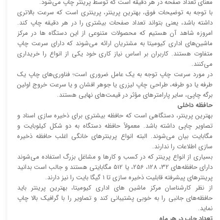
معنای تعداد صفحه در هر دقیقه است که توسط پرینتر چاپ می‌شود.
با توجه به توضیحات فوق، بهترین پرینتر، پرینتری است که سرعت بالا‌‌تری
داشته باشد، یعنی بتواند تعداد صفحات بیشتری را در هر دقیقه چاپ کند.
امروزه شاهد آن هستیم که محصولات متنوعی از این دستگاه ها در مرکز
ماشین‌های اداری کیومیتا به مشتریان ارائه می‌شوند که دارای سرعت چاپ
متفاوت هستند. کاربران بر اساس نیاز کاری خود یکی از انواع را خریداری
می‌کنند.
در مورد سرعت چاپ توجه به یک عامل ضروری است؛ فناوری‌های چاپ یک
طرفه یا دو طرفه، طراحی چاپ لیزری یا جوهر افشان و یا سرعت خروج اولین
برگه چاپی، سایر پارامتر‌های مؤثر در قیمت‌های نهایی هستند.
حافظه داخلی
بهترین پرینتر، دستگاهی است که حافظه بیشتری برای ذخیره سازی اسناد و
تصاویر چاپی داشته باشد. معمولاً حافظه دستگاه به دو شکل کیلوبایت و
مگابایت بیان می‌شوند. البته انواع پرینتر‌های خانگی اغلب حافظه ذخیره
سازی اطلاعات را ندارند.
بسیاری از انواع پرینتر که در کسب و کار‌ها و مشاغل بزرگ استفاده می‌شوند
دارای حافظه‌های 32، 128، 256، یا 512 مگابایتی هستند و جالب است بدانید
پرینتر‌های پیشرفته قابلیت ذخیره سازی تا 1 گیگا بایت را نیز دارند.
از نظر کارشناسان مرکز ماشین های اداری کیومیتا، بهترین پرینتر باید
حافظه‌های جانبی را به خوبی پشتیبانی کند و تصاویر را با گرافیک بالا چاپ
نماید.
تعداد چاپ در هر ماه