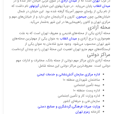
در غرب
تهران
است که از
میدان آزادی
در سوی غربی خیابان آغاز شده و در
میدان انقلاب
پایان می‌یابد. در دورهٔ پهلوی این خیابان
آیزنهاور
نام داشت که
از نام یکی از رؤسای جمهور آمریکا گرفته شده بود. این خیابان در شمال
خیابان‌هایی چون
جیحون
، کارون و آذربایجان جای دارد و از خیابان‌های مهم و
مرکزی تهران و کانون راهپیمایی‌ها در این شهر به‌شمار می‌آید.
محله آزادی
محله آزادی یکی از محله‌های قدیمی و معروف تهران است که به علت
هم‌جواری با برج آزادی و
میدان انقلاب
به عنوان یکی از مهم‌ترین محله‌های
شهر تهران محسوب می‌شود. وجود مترو شادمان به عنوان یکی از
ایستگاه‌های مهم مترو تهران اهمیت این محلهٔ تهران را دو چندان کرده‌است.
مراکز دولتی
محله آزادی دارای مراکز مهم دولتی از جمله بانک، مخابرات و ادارات مهم
دولتی است. معروف‌ترین مراکز دولتی این محله شامل:
اداره مرکزی سازمان آتش‌نشانی و خدمات ایمنی
ساختمان شهرداری منطقه ۱۰
بیمه تأمین اجتماعی
اداره پست منطقه ۱۰
اداره وزارت کار و تأمین اجتماعی
سازمان فنی و حرفه‌ای کشور
وزارت میراث فرهنگی،گردشگری و صنایع دستی
کارخانه
زمزم تهران