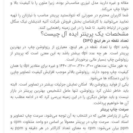
مقاله و غیره دارید مدل لیزری مناسب‌تر بوده، زیرا متون را با کیفیت بالا و
خوانا چاپ می‌کند.
شما کاربران محترم در صورتی که نتوانستید پرینتر مناسب با نیازتان را تهیه
نمایید می‌توانید با کارشناسان بخش فروش شرکت آتیه اندیشان نیک سگال
نوین در ارتباط باشید. تا شما را در این زمینه راهنمایی کنند.
مشخصات یک پرینتر ایده آل چیست؟
تعداد نقطه در هر اینچ (DPI)
واحد dpi یا تعداد نقطه در هر اینچ، معیاری از رزولوشن چاپ در بهترین
پرینتر است. هر چه عدد dpi بیشتر باشد به این معنی است که پرینتر از
رزولوشن چاپ بسیار عالی برخوردار است.
به طور مثال، عدد‌های 300، 360، 1200، 1440 و غیره برای مقادیر dpi یا همان
کیفیت چاپ وجود دارند. رزولوشن بالا‌‌تر موجب افزایش کیفیت تصاویر چاپی
با این دستگاه ها می‌شود.
یکی از فواید رزولوشن بالا امکان نمایش جزئیات بیشتر در تصاویر است. البته
باید خاطر نشان کرد رزولوشن، تنها عامل تشخیص بهترین پرینتر در بازار
نیست و باید عوامل دیگری را در این زمینه بررسی کرد که در ادامه مطلب به
آن ها خواهیم پرداخت.
سرعت چاپ پرینتر
یکی از پارامتر هایی که در انتخاب به آن توجه می‌شود، سرعت چاپ تصاویر و
اسناد است. سرعت چاپ در پرینتر معمولاً بر اساس دو واحد متفاوت cpm و
ppm بیان می‌شود؛ cpm به معنای تعداد کاراکتر در هر دقیقه و ppm به