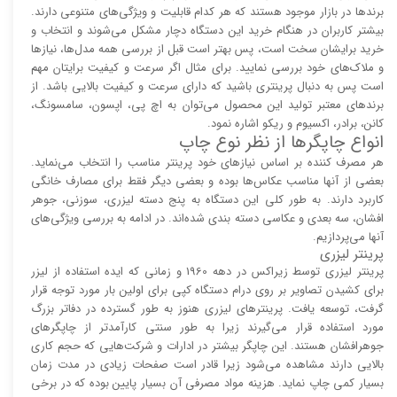
برند‌ها در بازار موجود هستند که هر کدام قابلیت و ویژگی‌های متنوعی دارند.
بیشتر کاربران در هنگام خرید این دستگاه دچار مشکل می‌شوند و انتخاب و
خرید برایشان سخت است، پس بهتر است قبل از بررسی همه مدل‌ها، نیاز‌ها
و ملاک‌های خود بررسی نمایید. برای مثال اگر سرعت و کیفیت برایتان مهم
است پس به دنبال پرینتری باشید که دارای سرعت و کیفیت بالایی باشد. از
برند‌های معتبر تولید این محصول می‌توان به اچ پی، اپسون، سامسونگ،
کانن، برادر، اکسیوم و ریکو اشاره نمود.
انواع چاپگر‌ها از نظر نوع چاپ
هر مصرف کننده بر اساس نیاز‌های خود پرینتر مناسب را انتخاب می‌نماید.
بعضی از آنها مناسب عکاس‌ها بوده و بعضی دیگر فقط برای مصارف خانگی
کاربرد دارند. به طور کلی این دستگاه به پنج دسته لیزری، سوزنی، جوهر
افشان، سه بعدی و عکاسی دسته بندی شده‌اند. در ادامه به بررسی ویژگی‌های
آنها می‌پردازیم.
پرینتر لیزری
پرینتر لیزری توسط زیراکس در دهه 1960 و زمانی که ایده استفاده از لیزر
برای کشیدن تصاویر بر روی درام دستگاه کپی برای اولین بار مورد توجه قرار
گرفت، توسعه یافت. پرینتر‌های لیزری هنوز به طور گسترده در دفاتر بزرگ
مورد استفاده قرار می‌گیرند زیرا به طور سنتی کارآمد‌‌تر از چاپگر‌های
جوهرافشان هستند. این چاپگر بیشتر در ادارات و شرکت‌هایی که حجم کاری
بالایی دارند مشاهده می‌شود زیرا قادر است صفحات زیادی در مدت زمان
بسیار کمی چاپ نماید. هزینه مواد مصرفی آن بسیار پایین بوده که در برخی