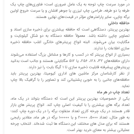
در مورد سرعت چاپ توجه به یک عامل ضروری است؛ فناوری‌های چاپ یک
طرفه یا دو طرفه، طراحی چاپ لیزری یا جوهر افشان و یا سرعت خروج اولین
برگه چاپی، سایر پارامتر‌های مؤثر در قیمت‌های نهایی هستند.
حافظه داخلی
بهترین پرینتر، دستگاهی است که حافظه بیشتری برای ذخیره سازی اسناد و
تصاویر چاپی داشته باشد. معمولاً حافظه دستگاه به دو شکل کیلوبایت و
مگابایت بیان می‌شوند. البته انواع پرینتر‌های خانگی اغلب حافظه ذخیره
سازی اطلاعات را ندارند.
بسیاری از انواع پرینتر که در کسب و کار‌ها و مشاغل بزرگ استفاده می‌شوند
دارای حافظه‌های 32، 128، 256، یا 512 مگابایتی هستند و جالب است بدانید
پرینتر‌های پیشرفته قابلیت ذخیره سازی تا 1 گیگا بایت را نیز دارند.
از نظر کارشناسان مرکز ماشین های اداری کیومیتا، بهترین پرینتر باید
حافظه‌های جانبی را به خوبی پشتیبانی کند و تصاویر را با گرافیک بالا چاپ
نماید.
تعداد چاپ در هر ماه
یکی از خصوصیات بهترین پرینتر این است که دستگاه بتواند در یک ماه،
تعداد برگه های بیشتری را با کیفیت اصلی چاپ کند. انواع پرینتر های بازار
قادر هستند در یک چرخه کاری تعداد متفاوت برگه را در یک دوره چاپ کنند؛
به طور مثال، تعداد 5000، 20000 و یا 100000 برگه در هر ماه، مقادیر رایجی
هستند که برای مدل های مختلف این دستگاه ها ثبت شده‌اند. انتخاب چرخه
عملیاتی بیشتر به معنای خرید بهتر است.