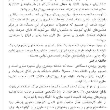
ppm بیان می‌شود؛ cpm به معنای تعداد کاراکتر در هر دقیقه و ppm به
معنای تعداد صفحه در هر دقیقه است که توسط پرینتر چاپ می‌شود.
با توجه به توضیحات فوق، بهترین پرینتر، پرینتری است که سرعت بالا‌‌تری
داشته باشد، یعنی بتواند تعداد صفحات بیشتری را در هر دقیقه چاپ کند.
امروزه شاهد آن هستیم که محصولات متنوعی از این دستگاه ها در مرکز
ماشین‌های اداری کیومیتا به مشتریان ارائه می‌شوند که دارای سرعت چاپ
متفاوت هستند. کاربران بر اساس نیاز کاری خود یکی از انواع را خریداری
می‌کنند.
در مورد سرعت چاپ توجه به یک عامل ضروری است؛ فناوری‌های چاپ یک
طرفه یا دو طرفه، طراحی چاپ لیزری یا جوهر افشان و یا سرعت خروج اولین
برگه چاپی، سایر پارامتر‌های مؤثر در قیمت‌های نهایی هستند.
حافظه داخلی
بهترین پرینتر، دستگاهی است که حافظه بیشتری برای ذخیره سازی اسناد و
تصاویر چاپی داشته باشد. معمولاً حافظه دستگاه به دو شکل کیلوبایت و
مگابایت بیان می‌شوند. البته انواع پرینتر‌های خانگی اغلب حافظه ذخیره
سازی اطلاعات را ندارند.
بسیاری از انواع پرینتر که در کسب و کار‌ها و مشاغل بزرگ استفاده می‌شوند
دارای حافظه‌های 32، 128، 256، یا 512 مگابایتی هستند و جالب است بدانید
پرینتر‌های پیشرفته قابلیت ذخیره سازی تا 1 گیگا بایت را نیز دارند.
از نظر کارشناسان مرکز ماشین های اداری کیومیتا، بهترین پرینتر باید
حافظه‌های جانبی را به خوبی پشتیبانی کند و تصاویر را با گرافیک بالا چاپ