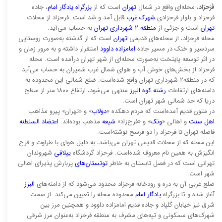
فَرَحزاد
، محله‌ای واقع در شمال
تهران
است که از
بزرگراه یادگار امام
، جاده
فرحزاد و بلوار فرحزادی
شهرک غرب
قابل آمد و شد است. فرحزاد از محلات
تهران
است و جزئی از
منطقه ۲ شهرداری تهران
به حساب می‌آید.
محله فرحزاد، از محله‌های قدیمی
تهران
است که از گذشته به‌صورت روستایی
سردسیر و خنک در مسیر جاده
امامزاده داوود
استقرار داشته و به مرور زمان و
در اثر توسعه پایتخت به‌صورت محله‌ای از شهر تهران درآمده است. محله
فرحزاد از بخش‌های خوش آب و هوای شمال غرب شميران به حساب می‌آید
که در منطقه۲ شهرداری تهران واقع شده‌است. ضلع شمالی این محدوده به
دامنه‌های ارتفاعات
رشته کوه البرز
منتهی می‌شود، ارتفاع ۱۸۰۰ متر از سطح
دریا که حد شمالی شهر تهران است.
در متون قدیم آمده‌است که مردم دهکده «
دولاب
» و «تهران» پیرو مذاهب
اهل سنت
و اهالی «
ونک
» و «فرح‌زاد»
شیعه
مذهب بوده‌اند.
اعتضاد السلطنه
فاصله تهران تا فرحزاد را دو فرسخ نوشته‌است.
این محله که از محلات قدیمی تهران می‌باشد، به دلیل هوای با طراوت و فرح
انگیزش به همین نام معروف شده‌است. فرحزاد گردشگاه
ییلاقی
شهروندان
تهرانی است که در فصل تابستان به خاطر
توتستان‌های
پربارش پذیرای اهالی
شهر است.
ضلع غربی آن به دره و رودخانه فرحزاد محدود می‌شود که از دامنه‌های
البرز
آغاز شده و تا بزرگراه
یادگار امام
محدوده محله را تعیین می‌کند. از سمت
شرق نیز خیابان گلپاد و جاده قدیم امامزاده داوود و همچنین مرز بین
شهرک‌های مسکونی و تپه‌های مشرف به منطقه فرحزاد به‌عنوان مرز شرقی