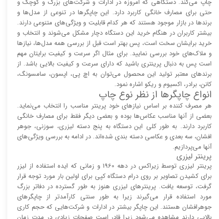
چاپ می‌کند. دستگاهی که امروزه در ادارات و شرکت‌های بزرگ و کوچک و
حتی برای مصارف خانگی کاربرد دارد. این چاپگر‌ها در تنوعی از مدل‌ها و
برند‌ها در بازار موجود هستند که هر کدام قابلیت و ویژگی‌های متنوعی دارند.
بیشتر کاربران در هنگام خرید این دستگاه دچار مشکل می‌شوند و انتخاب و
خرید برایشان سخت است، پس بهتر است قبل از بررسی همه مدل‌ها، نیاز‌ها
و ملاک‌های خود بررسی نمایید. برای مثال اگر سرعت و کیفیت برایتان مهم
است پس به دنبال پرینتری باشید که دارای سرعت و کیفیت بالایی باشد. از
برند‌های معتبر تولید این محصول می‌توان به اچ پی، اپسون، سامسونگ،
کانن، برادر، اکسیوم و ریکو اشاره نمود.
انواع چاپگر‌ها از نظر نوع چاپ
هر مصرف کننده بر اساس نیاز‌های خود پرینتر مناسب را انتخاب می‌نماید.
بعضی از آنها مناسب عکاس‌ها بوده و بعضی دیگر فقط برای مصارف خانگی
کاربرد دارند. به طور کلی این دستگاه به پنج دسته لیزری، سوزنی، جوهر
افشان، سه بعدی و عکاسی دسته بندی شده‌اند. در ادامه به بررسی ویژگی‌های
آنها می‌پردازیم.
پرینتر لیزری
پرینتر لیزری توسط زیراکس در دهه 1960 و زمانی که ایده استفاده از لیزر
برای کشیدن تصاویر بر روی درام دستگاه کپی برای اولین بار مورد توجه قرار
گرفت، توسعه یافت. پرینتر‌های لیزری هنوز به طور گسترده در دفاتر بزرگ
مورد استفاده قرار می‌گیرند زیرا به طور سنتی کارآمد‌‌تر از چاپگر‌های
جوهرافشان هستند. این چاپگر بیشتر در ادارات و شرکت‌هایی که حجم کاری
بالایی دارند مشاهده می‌شود زیرا قادر است صفحات زیادی در مدت زمان