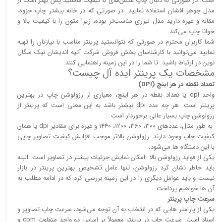
است. در صورتی به دنبال چاپ عکس‌های با کیفیت هستید پس بهتر است از
مدل جوهر افشان استفاده نمایید. در صورتی که در خانه بیشتر چاپ جزوه،
مقاله و غیره دارید مدل لیزری مناسب‌تر بوده، زیرا متون را با کیفیت بالا و
خوانا چاپ می‌کند.
شما کاربران محترم در صورتی که نتوانستید پرینتر مناسب با نیازتان را تهیه
نمایید می‌توانید با کارشناسان بخش فروش شرکت آتیه اندیشان نیک سگال
نوین در ارتباط باشید. تا شما را در این زمینه راهنمایی کنند.
مشخصات یک پرینتر ایده آل چیست؟
تعداد نقطه در هر اینچ (DPI)
واحد dpi یا تعداد نقطه در هر اینچ، معیاری از رزولوشن چاپ در بهترین
پرینتر است. هر چه عدد dpi بیشتر باشد به این معنی است که پرینتر از
رزولوشن چاپ بسیار عالی برخوردار است.
به طور مثال، عدد‌های 300، 360، 1200، 1440 و غیره برای مقادیر dpi یا همان
کیفیت چاپ وجود دارند. رزولوشن بالا‌‌تر موجب افزایش کیفیت تصاویر چاپی
با این دستگاه ها می‌شود.
یکی از فواید رزولوشن بالا امکان نمایش جزئیات بیشتر در تصاویر است. البته
باید خاطر نشان کرد رزولوشن، تنها عامل تشخیص بهترین پرینتر در بازار
نیست و باید عوامل دیگری را در این زمینه بررسی کرد که در ادامه مطلب به
آن ها خواهیم پرداخت.
سرعت چاپ پرینتر
یکی از پارامتر هایی که در انتخاب به آن توجه می‌شود، سرعت چاپ تصاویر و
اسناد است. سرعت چاپ در پرینتر معمولاً بر اساس دو واحد متفاوت cpm و