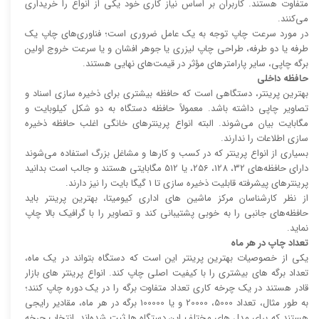
متفاوت هستند. کاربران بر اساس نیاز کاری خود یکی از انواع را خریداری
می‌کنند.
در مورد سرعت چاپ توجه به یک عامل ضروری است؛ فناوری‌های چاپ یک
طرفه یا دو طرفه، طراحی چاپ لیزری یا جوهر افشان و یا سرعت خروج اولین
برگه چاپی، سایر پارامتر‌های مؤثر در قیمت‌های نهایی هستند.
حافظه داخلی
بهترین پرینتر، دستگاهی است که حافظه بیشتری برای ذخیره سازی اسناد و
تصاویر چاپی داشته باشد. معمولاً حافظه دستگاه به دو شکل کیلوبایت و
مگابایت بیان می‌شوند. البته انواع پرینتر‌های خانگی اغلب حافظه ذخیره
سازی اطلاعات را ندارند.
بسیاری از انواع پرینتر که در کسب و کار‌ها و مشاغل بزرگ استفاده می‌شوند
دارای حافظه‌های 32، 128، 256، یا 512 مگابایتی هستند و جالب است بدانید
پرینتر‌های پیشرفته قابلیت ذخیره سازی تا 1 گیگا بایت را نیز دارند.
از نظر کارشناسان مرکز ماشین های اداری کیومیتا، بهترین پرینتر باید
حافظه‌های جانبی را به خوبی پشتیبانی کند و تصاویر را با گرافیک بالا چاپ
نماید.
تعداد چاپ در هر ماه
یکی از خصوصیات بهترین پرینتر این است که دستگاه بتواند در یک ماه،
تعداد برگه های بیشتری را با کیفیت اصلی چاپ کند. انواع پرینتر های بازار
قادر هستند در یک چرخه کاری تعداد متفاوت برگه را در یک دوره چاپ کنند؛
به طور مثال، تعداد 5000، 20000 و یا 100000 برگه در هر ماه، مقادیر رایجی
هستند که برای مدل های مختلف این دستگاه ها ثبت شده‌اند. انتخاب چرخه