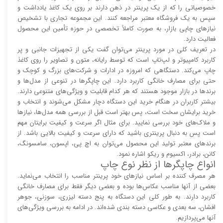
خصوصیاتی را که از یک پرینتر در ذهن دارند بر روی یک کاغذ یادداشت و
سپس به یک فروشگاه معتبر مراجعه کنند. این مجموعه تجاری با تشخیص
نیاز‌‌های چاپی بازار، به صورت کاملاً تخصصی در حوزه تأمین این محصول
فعالیت دارد.
در تعریف کلی در مورد پرینتر می‌توان گفت یکی از تجهیزات جانبی و پر
کاربرد کامپیوتر و لپ‌تاپ است که توسط رایانه، متون و تصاویر را روی کاغذ
چاپ می‌کند. دستگاهی که امروزه در ادارات و شرکت‌های بزرگ و کوچک و
حتی برای مصارف خانگی کاربرد دارد. این چاپگر‌ها در تنوعی از مدل‌ها و
برند‌ها در بازار موجود هستند که هر کدام قابلیت و ویژگی‌های متنوعی دارند.
بیشتر کاربران در هنگام خرید این دستگاه دچار مشکل می‌شوند و انتخاب و
خرید برایشان سخت است، پس بهتر است قبل از بررسی همه مدل‌ها، نیاز‌ها
و ملاک‌های خود بررسی نمایید. برای مثال اگر سرعت و کیفیت برایتان مهم
است پس به دنبال پرینتری باشید که دارای سرعت و کیفیت بالایی باشد. از
برند‌های معتبر تولید این محصول می‌توان به اچ پی، اپسون، سامسونگ،
کانن، برادر، اکسیوم و ریکو اشاره نمود.
انواع چاپگر‌ها از نظر نوع چاپ
هر مصرف کننده بر اساس نیاز‌های خود پرینتر مناسب را انتخاب می‌نماید.
بعضی از آنها مناسب عکاس‌ها بوده و بعضی دیگر فقط برای مصارف خانگی
کاربرد دارند. به طور کلی این دستگاه به پنج دسته لیزری، سوزنی، جوهر
افشان، سه بعدی و عکاسی دسته بندی شده‌اند. در ادامه به بررسی ویژگی‌های
آنها می‌پردازیم.