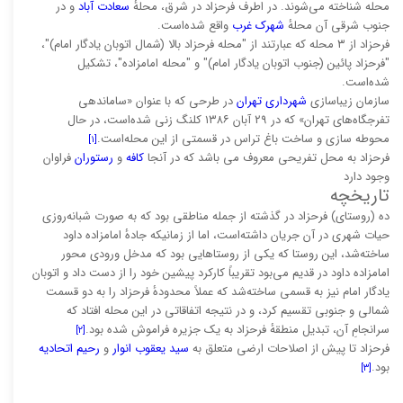
محله شناخته می‌شوند. در اطرف فرحزاد در شرق، محلهٔ
سعادت آباد
و در
جنوب شرقی آن محلهٔ
شهرک غرب
واقع شده‌است.
فرحزاد از ۳ محله که عبارتند از "محله فرحزاد بالا (شمال اتوبان یادگار امام)"،
"فرحزاد پائین (جنوب اتوبان یادگار امام)" و "محله امامزاده"، تشکیل
شده‌است.
سازمان زیباسازی
شهرداری تهران
در طرحی که با عنوان «ساماندهی
تفرجگاه‌های تهران» که در ۲۹ آبان ۱۳۸۶ کلنگ زنی شده‌است، در حال
محوطه سازی و ساخت باغ تراس در قسمتی از این محله‌است.
[۱]
فرحزاد به محل تفریحی معروف می باشد که در آنجا
کافه
و
رستوران
فراوان
وجود دارد
تاریخچه
ده (روستای) فرحزاد در گذشته از جمله مناطقی بود که به صورت شبانه‌روزی
حیات شهری در آن جریان داشته‌است، اما از زمانیکه جادهٔ امامزاده داود
ساخته‌شد، این روستا که یکی از روستاهایی بود که مدخل ورودی محور
امامزاده داود در قدیم می‌بود تقریباً کارکرد پیشین خود را از دست داد و اتوبان
یادگار امام نیز به قسمی ساخته‌شد که عملاً محدودهٔ فرحزاد را به دو قسمت
شمالی و جنوبی تقسیم کرد، و در نتیجه اتفاقاتی در این محله افتاد که
سرانجامِ آن، تبدیل منطقهٔ فرحزاد به یک جزیره فراموش شده بود.
[۲]
فرحزاد تا پیش از اصلاحات ارضی متعلق به
سید یعقوب انوار
و
رحیم اتحادیه
بود.
[۳]