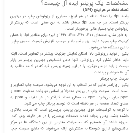
مشخصات یک پرینتر ایده آل چیست؟
تعداد نقطه در هر اینچ (DPI)
واحد dpi یا تعداد نقطه در هر اینچ، معیاری از رزولوشن چاپ در بهترین
پرینتر است. هر چه عدد dpi بیشتر باشد به این معنی است که پرینتر از
رزولوشن چاپ بسیار عالی برخوردار است.
به طور مثال، عدد‌های 300، 360، 1200، 1440 و غیره برای مقادیر dpi یا همان
کیفیت چاپ وجود دارند. رزولوشن بالا‌‌تر موجب افزایش کیفیت تصاویر چاپی
با این دستگاه ها می‌شود.
یکی از فواید رزولوشن بالا امکان نمایش جزئیات بیشتر در تصاویر است. البته
باید خاطر نشان کرد رزولوشن، تنها عامل تشخیص بهترین پرینتر در بازار
نیست و باید عوامل دیگری را در این زمینه بررسی کرد که در ادامه مطلب به
آن ها خواهیم پرداخت.
سرعت چاپ پرینتر
یکی از پارامتر هایی که در انتخاب به آن توجه می‌شود، سرعت چاپ تصاویر و
اسناد است. سرعت چاپ در پرینتر معمولاً بر اساس دو واحد متفاوت cpm و
ppm بیان می‌شود؛ cpm به معنای تعداد کاراکتر در هر دقیقه و ppm به
معنای تعداد صفحه در هر دقیقه است که توسط پرینتر چاپ می‌شود.
با توجه به توضیحات فوق، بهترین پرینتر، پرینتری است که سرعت بالا‌‌تری
داشته باشد، یعنی بتواند تعداد صفحات بیشتری را در هر دقیقه چاپ کند.
امروزه شاهد آن هستیم که محصولات متنوعی از این دستگاه ها در مرکز
ماشین‌های اداری کیومیتا به مشتریان ارائه می‌شوند که دارای سرعت چاپ