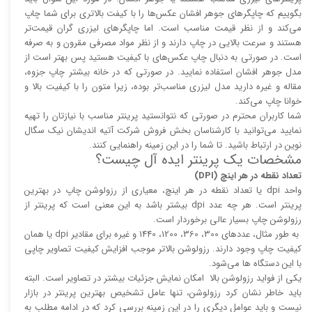
بگوییم که چاپگر‌های جوهر افشان عکس‌ها را با کیفت بالا‌‌‌تری برای شما چاپ
می‌کند و از نظر قیمت مناسب است. اما چاپگر‌های لیزری گران قیمت‌تر
هستند و سرعت بالایی در چاپ دارند و از نظر مواد مصرفی مقرون و به صرفه
است. در صورتی به دنبال چاپ عکس‌های با کیفیت هستید پس بهتر است از
مدل جوهر افشان استفاده نمایید. در صورتی که در خانه بیشتر چاپ جزوه،
مقاله و غیره دارید مدل لیزری مناسب‌تر بوده، زیرا متون را با کیفیت بالا و
خوانا چاپ می‌کند.
شما کاربران محترم در صورتی که نتوانستید پرینتر مناسب با نیازتان را تهیه
نمایید می‌توانید با کارشناسان بخش فروش شرکت آتیه اندیشان نیک سگال
نوین در ارتباط باشید. تا شما را در این زمینه راهنمایی کنند.
مشخصات یک پرینتر ایده آل چیست؟
تعداد نقطه در هر اینچ (DPI)
واحد dpi یا تعداد نقطه در هر اینچ، معیاری از رزولوشن چاپ در بهترین
پرینتر است. هر چه عدد dpi بیشتر باشد به این معنی است که پرینتر از
رزولوشن چاپ بسیار عالی برخوردار است.
به طور مثال، عدد‌های 300، 360، 1200، 1440 و غیره برای مقادیر dpi یا همان
کیفیت چاپ وجود دارند. رزولوشن بالا‌‌تر موجب افزایش کیفیت تصاویر چاپی
با این دستگاه ها می‌شود.
یکی از فواید رزولوشن بالا امکان نمایش جزئیات بیشتر در تصاویر است. البته
باید خاطر نشان کرد رزولوشن، تنها عامل تشخیص بهترین پرینتر در بازار
نیست و باید عوامل دیگری را در این زمینه بررسی کرد که در ادامه مطلب به