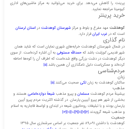
پرینت را کاهش می‌دهد. برای خرید می‌توانید به مرکز ماشین‌های اداری
کیومیتا مراجعه نمایید.
خرید پرینتر
کوهدَشت
مهد مفرغ و بلوط و مرکز
شهرستان کوهدشت
در
استان لرستان
است که در
غرب ایران
قرار دارد.
نام گذاری
در شمال شهرستان کوهدشت خرابه‌های شهری نمایان است که شاید همان
شهر قدیمی
کوزشت
باشد که
حمدالله مستوفی
به آن اشاره کرده‌است. از سوی
دیگر کوهدشت در دشت بزرگی واقع شده‌است که اطراف آن را کوه‌ها احاطه
کرده‌اند و ممکن‌است دلیل نامگذاری آن همین باشد.
[۵]
مردم‌شناسی
زبان
ساکنان کوهدشت به زبان‌
لکی
صحبت می‌کنند.
[۵]
مذهب
بیشینهٔ مردم کوهدشت
مسلمان
و پیرو مذهب
شیعهٔ دوازده‌امامی
هستند و
بخشی از شهر هم پیرو آییین یارسان. در گذشته اکثریت مردم پیرو آیین
یارسان بودند و با تبلیغات روحانیون شیعه در ابتدای و اواسط قاجاریه به اسلام
و مذهب شیعه گرویدند.
[۱۲]
[۱۱]
[۱۰]
[۹]
[۸]
[۷]
[۶]
جمعیت
کوهدشت با داشتن ۸۹٬۰۹۱ نفر جمعیت بر اساس سرشماری سال ۱۳۹۵