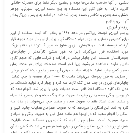
بعضی از آنها مناسب عکاس‌ها بوده و بعضی دیگر فقط برای مصارف خانگی
کاربرد دارند. به طور کلی این دستگاه به پنج دسته لیزری، سوزنی، جوهر
افشان، سه بعدی و عکاسی دسته بندی شده‌اند. در ادامه به بررسی ویژگی‌های
آنها می‌پردازیم.
پرینتر لیزری
پرینتر لیزری توسط زیراکس در دهه 1960 و زمانی که ایده استفاده از لیزر
برای کشیدن تصاویر بر روی درام دستگاه کپی برای اولین بار مورد توجه قرار
گرفت، توسعه یافت. پرینتر‌های لیزری هنوز به طور گسترده در دفاتر بزرگ
مورد استفاده قرار می‌گیرند زیرا به طور سنتی کارآمد‌‌تر از چاپگر‌های
جوهرافشان هستند. این چاپگر بیشتر در ادارات و شرکت‌هایی که حجم کاری
بالایی دارند مشاهده می‌شود زیرا قادر است صفحات زیادی در مدت زمان
بسیار کمی چاپ نماید. هزینه مواد مصرفی آن بسیار پایین بوده که در برخی
از مدل‌ها به طور پیوسته می‌تواند ماهانه تا 20000 هزار صفحه را چاپ نماید.
چاپگر‌های لیزری در چند مدل تک کاره، سه کاره و چهار کاره تولید شده‌اند. در
مدل تک کاره دستگاه فقط قادر است عملیات چاپ را برای شما انجام دهد که
در برخی رنگی بوده یعنی چاپ به صورت چند رنگ بوده و در بعضی که سیاه
و سفید است اسناد فقط به صورت سیاه و سفید چاپ می‌شوند. در مدل سه
کاره به شما این امکان را می‌دهد که به صورت همزمان عملیات چاپ، کپی و
اسکن را انجام دهید که در اینجا هم مانند مدل قبل به صورت رنگی و سیاه و
سفید موجود است. مدل چهار کاره که کامل‌ترین دستگاه است قابلیت
همزمان پرینت، کپی اسکن و فکس را برای شما فراهم می‌کند که گاهی به آن
پرینتر همه کاره یا چند منظوره هم می‌گویند. از معایب این دستگاه می‌توان