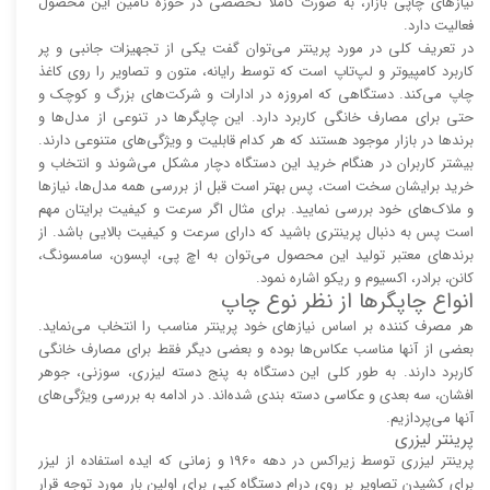
نیاز‌‌های چاپی بازار، به صورت کاملاً تخصصی در حوزه تأمین این محصول
فعالیت دارد.
در تعریف کلی در مورد پرینتر می‌توان گفت یکی از تجهیزات جانبی و پر
کاربرد کامپیوتر و لپ‌تاپ است که توسط رایانه، متون و تصاویر را روی کاغذ
چاپ می‌کند. دستگاهی که امروزه در ادارات و شرکت‌های بزرگ و کوچک و
حتی برای مصارف خانگی کاربرد دارد. این چاپگر‌ها در تنوعی از مدل‌ها و
برند‌ها در بازار موجود هستند که هر کدام قابلیت و ویژگی‌های متنوعی دارند.
بیشتر کاربران در هنگام خرید این دستگاه دچار مشکل می‌شوند و انتخاب و
خرید برایشان سخت است، پس بهتر است قبل از بررسی همه مدل‌ها، نیاز‌ها
و ملاک‌های خود بررسی نمایید. برای مثال اگر سرعت و کیفیت برایتان مهم
است پس به دنبال پرینتری باشید که دارای سرعت و کیفیت بالایی باشد. از
برند‌های معتبر تولید این محصول می‌توان به اچ پی، اپسون، سامسونگ،
کانن، برادر، اکسیوم و ریکو اشاره نمود.
انواع چاپگر‌ها از نظر نوع چاپ
هر مصرف کننده بر اساس نیاز‌های خود پرینتر مناسب را انتخاب می‌نماید.
بعضی از آنها مناسب عکاس‌ها بوده و بعضی دیگر فقط برای مصارف خانگی
کاربرد دارند. به طور کلی این دستگاه به پنج دسته لیزری، سوزنی، جوهر
افشان، سه بعدی و عکاسی دسته بندی شده‌اند. در ادامه به بررسی ویژگی‌های
آنها می‌پردازیم.
پرینتر لیزری
پرینتر لیزری توسط زیراکس در دهه 1960 و زمانی که ایده استفاده از لیزر
برای کشیدن تصاویر بر روی درام دستگاه کپی برای اولین بار مورد توجه قرار