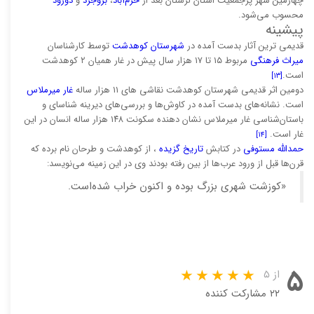
چهارمین شهر پرجمعیت استان لرستان بعد از
خرم‌آباد
،
بروجرد
و
دورود
محسوب می‌شود.
پیشینه
قدیمی ترین آثار بدست آمده در
شهرستان کوهدشت
توسط کارشناسان
میراث فرهنگی
مربوط ١۵ تا ١٧ هزار سال پیش در غار همیان ٢ کوهدشت
است.
[۱۳]
دومین اثر قدیمی شهرستان کوهدشت نقاشی های ۱١ هزار ساله
غار میرملاس
است. نشانه‌های بدست آمده در کاوش‌ها و بررسی‌های دیرینه شناسای و
باستان‌شناسی غار میرملاس نشان دهنده سکونت ١۴٨ هزار ساله انسان در این
غار است.
[۱۴]
حمدالله مستوفی
در کتابش
تاریخ گزیده
، از کوهدشت و طرحان نام برده که
قرن‌ها قبل از ورود عرب‌ها از بین رفته بودند وی در این زمینه می‌نویسد:
«کوزشت شهری بزرگ بوده و اکنون خراب شده‌است.
۵
از ۵
۲۲ مشارکت کننده