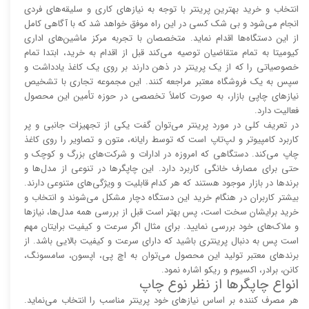
انتخاب و خرید بهترین پرینتر با توجه به نیاز‌‌های کاری و سلیقه‌های فردی
انجام می‌شود و بی شک کسی در این راه موفق خواهد شد که با آگاهی کامل
از این دستگاه‌ها اقدام نماید. متخصصان با تجربه مرکز ماشین‌های اداری
کیومیتا به تمام متقاضیان توصیه می‌کند قبل از اقدام به خرید، ابتدا تمام
خصوصیاتی را که از یک پرینتر در ذهن دارند بر روی یک کاغذ یادداشت و
سپس به یک فروشگاه معتبر مراجعه کنند. این مجموعه تجاری با تشخیص
نیاز‌‌های چاپی بازار، به صورت کاملاً تخصصی در حوزه تأمین این محصول
فعالیت دارد.
در تعریف کلی در مورد پرینتر می‌توان گفت یکی از تجهیزات جانبی و پر
کاربرد کامپیوتر و لپ‌تاپ است که توسط رایانه، متون و تصاویر را روی کاغذ
چاپ می‌کند. دستگاهی که امروزه در ادارات و شرکت‌های بزرگ و کوچک و
حتی برای مصارف خانگی کاربرد دارد. این چاپگر‌ها در تنوعی از مدل‌ها و
برند‌ها در بازار موجود هستند که هر کدام قابلیت و ویژگی‌های متنوعی دارند.
بیشتر کاربران در هنگام خرید این دستگاه دچار مشکل می‌شوند و انتخاب و
خرید برایشان سخت است، پس بهتر است قبل از بررسی همه مدل‌ها، نیاز‌ها
و ملاک‌های خود بررسی نمایید. برای مثال اگر سرعت و کیفیت برایتان مهم
است پس به دنبال پرینتری باشید که دارای سرعت و کیفیت بالایی باشد. از
برند‌های معتبر تولید این محصول می‌توان به اچ پی، اپسون، سامسونگ،
کانن، برادر، اکسیوم و ریکو اشاره نمود.
انواع چاپگر‌ها از نظر نوع چاپ
هر مصرف کننده بر اساس نیاز‌های خود پرینتر مناسب را انتخاب می‌نماید.