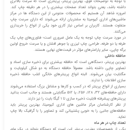
با توجه به توضیحات فوق، بهترین پرینتر، پرینتری است که سرعت بالا‌‌تری
داشته باشد، یعنی بتواند تعداد صفحات بیشتری را در هر دقیقه چاپ کند.
امروزه شاهد آن هستیم که محصولات متنوعی از این دستگاه ها در مرکز
ماشین‌های اداری کیومیتا به مشتریان ارائه می‌شوند که دارای سرعت چاپ
متفاوت هستند. کاربران بر اساس نیاز کاری خود یکی از انواع را خریداری
می‌کنند.
در مورد سرعت چاپ توجه به یک عامل ضروری است؛ فناوری‌های چاپ یک
طرفه یا دو طرفه، طراحی چاپ لیزری یا جوهر افشان و یا سرعت خروج اولین
برگه چاپی، سایر پارامتر‌های مؤثر در قیمت‌های نهایی هستند.
حافظه داخلی
بهترین پرینتر، دستگاهی است که حافظه بیشتری برای ذخیره سازی اسناد و
تصاویر چاپی داشته باشد. معمولاً حافظه دستگاه به دو شکل کیلوبایت و
مگابایت بیان می‌شوند. البته انواع پرینتر‌های خانگی اغلب حافظه ذخیره
سازی اطلاعات را ندارند.
بسیاری از انواع پرینتر که در کسب و کار‌ها و مشاغل بزرگ استفاده می‌شوند
دارای حافظه‌های 32، 128، 256، یا 512 مگابایتی هستند و جالب است بدانید
پرینتر‌های پیشرفته قابلیت ذخیره سازی تا 1 گیگا بایت را نیز دارند.
از نظر کارشناسان مرکز ماشین های اداری کیومیتا، بهترین پرینتر باید
حافظه‌های جانبی را به خوبی پشتیبانی کند و تصاویر را با گرافیک بالا چاپ
نماید.
تعداد چاپ در هر ماه
یکی از خصوصیات بهترین پرینتر این است که دستگاه بتواند در یک ماه،