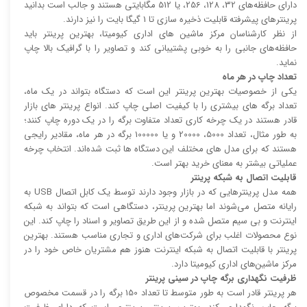
دارای حافظه‌های 32، 128، 256، یا 512 مگابایتی هستند و جالب است بدانید
پرینتر‌های پیشرفته قابلیت ذخیره سازی تا 1 گیگا بایت را نیز دارند.
از نظر کارشناسان مرکز ماشین های اداری کیومیتا، بهترین پرینتر باید
حافظه‌های جانبی را به خوبی پشتیبانی کند و تصاویر را با گرافیک بالا چاپ
نماید.
تعداد چاپ در هر ماه
یکی از خصوصیات بهترین پرینتر این است که دستگاه بتواند در یک ماه،
تعداد برگه های بیشتری را با کیفیت اصلی چاپ کند. انواع پرینتر های بازار
قادر هستند در یک چرخه کاری تعداد متفاوت برگه را در یک دوره چاپ کنند؛
به طور مثال، تعداد 5000، 20000 و یا 100000 برگه در هر ماه، مقادیر رایجی
هستند که برای مدل های مختلف این دستگاه ها ثبت شده‌اند. انتخاب چرخه
عملیاتی بیشتر به معنای خرید بهتر است.
قابلیت اتصال به شبکه پرینتر
همه مدل پرینتر‌هایی که در بازار وجود دارند توسط یک کابل اتصال USB به
رایانه متصل می‌شوند اما بهترین پرینتر، دستگاهی است که بتواند به شبکه
اینترنت و بی سیم متصل شده و از این طریق تصاویر و اسناد را چاپ کند. این
نوع محصولات اغلب برای شرکت‌های اداری و تجاری مناسب هستند. بهترین
پرینتر با قابلیت اتصال به شبکه اینترنت هنوز هم مشتریان خاص خود را در
مرکز ماشین‌های اداری کیومیتا دارد.
ظرفیت نگهداری برگه چاپ در سینی پرینتر
هر پرینتر قادر است به طور متوسط تا تعداد 150 برگه را در قسمت مخصوص