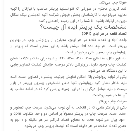
خوانا چاپ می‌کند.
شما کاربران محترم در صورتی که نتوانستید پرینتر مناسب با نیازتان را تهیه
نمایید می‌توانید با کارشناسان بخش فروش شرکت آتیه اندیشان نیک سگال
نوین در ارتباط باشید. تا شما را در این زمینه راهنمایی کنند.
مشخصات یک پرینتر ایده آل چیست؟
تعداد نقطه در هر اینچ (DPI)
واحد dpi یا تعداد نقطه در هر اینچ، معیاری از رزولوشن چاپ در بهترین
پرینتر است. هر چه عدد dpi بیشتر باشد به این معنی است که پرینتر از
رزولوشن چاپ بسیار عالی برخوردار است.
به طور مثال، عدد‌های 300، 360، 1200، 1440 و غیره برای مقادیر dpi یا همان
کیفیت چاپ وجود دارند. رزولوشن بالا‌‌تر موجب افزایش کیفیت تصاویر چاپی
با این دستگاه ها می‌شود.
یکی از فواید رزولوشن بالا امکان نمایش جزئیات بیشتر در تصاویر است. البته
باید خاطر نشان کرد رزولوشن، تنها عامل تشخیص بهترین پرینتر در بازار
نیست و باید عوامل دیگری را در این زمینه بررسی کرد که در ادامه مطلب به
آن ها خواهیم پرداخت.
سرعت چاپ پرینتر
یکی از پارامتر هایی که در انتخاب به آن توجه می‌شود، سرعت چاپ تصاویر و
اسناد است. سرعت چاپ در پرینتر معمولاً بر اساس دو واحد متفاوت cpm و
ppm بیان می‌شود؛ cpm به معنای تعداد کاراکتر در هر دقیقه و ppm به
معنای تعداد صفحه در هر دقیقه است که توسط پرینتر چاپ می‌شود.