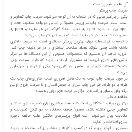
آن ها خواهیم پرداخت.
سرعت چاپ پرینتر
یکی از پارامتر هایی که در انتخاب به آن توجه می‌شود، سرعت چاپ تصاویر و
اسناد است. سرعت چاپ در پرینتر معمولاً بر اساس دو واحد متفاوت cpm و
ppm بیان می‌شود؛ cpm به معنای تعداد کاراکتر در هر دقیقه و ppm به
معنای تعداد صفحه در هر دقیقه است که توسط پرینتر چاپ می‌شود.
با توجه به توضیحات فوق، بهترین پرینتر، پرینتری است که سرعت بالا‌‌تری
داشته باشد، یعنی بتواند تعداد صفحات بیشتری را در هر دقیقه چاپ کند.
امروزه شاهد آن هستیم که محصولات متنوعی از این دستگاه ها در مرکز
ماشین‌های اداری کیومیتا به مشتریان ارائه می‌شوند که دارای سرعت چاپ
متفاوت هستند. کاربران بر اساس نیاز کاری خود یکی از انواع را خریداری
می‌کنند.
در مورد سرعت چاپ توجه به یک عامل ضروری است؛ فناوری‌های چاپ یک
طرفه یا دو طرفه، طراحی چاپ لیزری یا جوهر افشان و یا سرعت خروج اولین
برگه چاپی، سایر پارامتر‌های مؤثر در قیمت‌های نهایی هستند.
حافظه داخلی
بهترین پرینتر، دستگاهی است که حافظه بیشتری برای ذخیره سازی اسناد و
تصاویر چاپی داشته باشد. معمولاً حافظه دستگاه به دو شکل کیلوبایت و
مگابایت بیان می‌شوند. البته انواع پرینتر‌های خانگی اغلب حافظه ذخیره
سازی اطلاعات را ندارند.
بسیاری از انواع پرینتر که در کسب و کار‌ها و مشاغل بزرگ استفاده می‌شوند