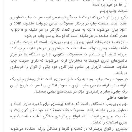
آن ها خواهیم پرداخت.
سرعت چاپ پرینتر
یکی از پارامتر هایی که در انتخاب به آن توجه می‌شود، سرعت چاپ تصاویر و
اسناد است. سرعت چاپ در پرینتر معمولاً بر اساس دو واحد متفاوت cpm و
ppm بیان می‌شود؛ cpm به معنای تعداد کاراکتر در هر دقیقه و ppm به
معنای تعداد صفحه در هر دقیقه است که توسط پرینتر چاپ می‌شود.
با توجه به توضیحات فوق، بهترین پرینتر، پرینتری است که سرعت بالا‌‌تری
داشته باشد، یعنی بتواند تعداد صفحات بیشتری را در هر دقیقه چاپ کند.
امروزه شاهد آن هستیم که محصولات متنوعی از این دستگاه ها در مرکز
ماشین‌های اداری کیومیتا به مشتریان ارائه می‌شوند که دارای سرعت چاپ
متفاوت هستند. کاربران بر اساس نیاز کاری خود یکی از انواع را خریداری
می‌کنند.
در مورد سرعت چاپ توجه به یک عامل ضروری است؛ فناوری‌های چاپ یک
طرفه یا دو طرفه، طراحی چاپ لیزری یا جوهر افشان و یا سرعت خروج اولین
برگه چاپی، سایر پارامتر‌های مؤثر در قیمت‌های نهایی هستند.
حافظه داخلی
بهترین پرینتر، دستگاهی است که حافظه بیشتری برای ذخیره سازی اسناد و
تصاویر چاپی داشته باشد. معمولاً حافظه دستگاه به دو شکل کیلوبایت و
مگابایت بیان می‌شوند. البته انواع پرینتر‌های خانگی اغلب حافظه ذخیره
سازی اطلاعات را ندارند.
بسیاری از انواع پرینتر که در کسب و کار‌ها و مشاغل بزرگ استفاده می‌شوند