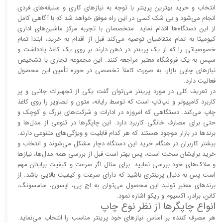
انتخاب و خرید بهترین پرینتر با توجه به نیاز‌‌های کاری و سلیقه‌های فردی
انجام می‌شود و بی شک کسی در این راه موفق خواهد شد که با آگاهی کامل
از این دستگاه‌ها اقدام نماید. متخصصان با تجربه مرکز ماشین‌های اداری
کیومیتا به تمام متقاضیان توصیه می‌کند قبل از اقدام به خرید، ابتدا تمام
خصوصیاتی را که از یک پرینتر در ذهن دارند بر روی یک کاغذ یادداشت و
سپس به یک فروشگاه معتبر مراجعه کنند. این مجموعه تجاری با تشخیص
نیاز‌‌های چاپی بازار، به صورت کاملاً تخصصی در حوزه تأمین این محصول
فعالیت دارد.
در تعریف کلی در مورد پرینتر می‌توان گفت یکی از تجهیزات جانبی و پر
کاربرد کامپیوتر و لپ‌تاپ است که توسط رایانه، متون و تصاویر را روی کاغذ
چاپ می‌کند. دستگاهی که امروزه در ادارات و شرکت‌های بزرگ و کوچک و
حتی برای مصارف خانگی کاربرد دارد. این چاپگر‌ها در تنوعی از مدل‌ها و
برند‌ها در بازار موجود هستند که هر کدام قابلیت و ویژگی‌های متنوعی دارند.
بیشتر کاربران در هنگام خرید این دستگاه دچار مشکل می‌شوند و انتخاب و
خرید برایشان سخت است، پس بهتر است قبل از بررسی همه مدل‌ها، نیاز‌ها
و ملاک‌های خود بررسی نمایید. برای مثال اگر سرعت و کیفیت برایتان مهم
است پس به دنبال پرینتری باشید که دارای سرعت و کیفیت بالایی باشد. از
برند‌های معتبر تولید این محصول می‌توان به اچ پی، اپسون، سامسونگ،
کانن، برادر، اکسیوم و ریکو اشاره نمود.
انواع چاپگر‌ها از نظر نوع چاپ
هر مصرف کننده بر اساس نیاز‌های خود پرینتر مناسب را انتخاب می‌نماید.