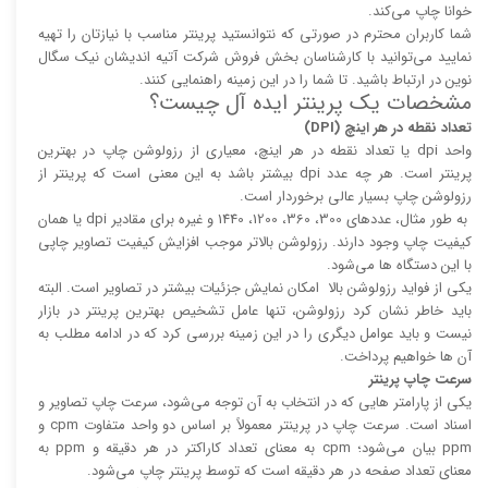
خوانا چاپ می‌کند.
شما کاربران محترم در صورتی که نتوانستید پرینتر مناسب با نیازتان را تهیه
نمایید می‌توانید با کارشناسان بخش فروش شرکت آتیه اندیشان نیک سگال
نوین در ارتباط باشید. تا شما را در این زمینه راهنمایی کنند.
مشخصات یک پرینتر ایده آل چیست؟
تعداد نقطه در هر اینچ (DPI)
واحد dpi یا تعداد نقطه در هر اینچ، معیاری از رزولوشن چاپ در بهترین
پرینتر است. هر چه عدد dpi بیشتر باشد به این معنی است که پرینتر از
رزولوشن چاپ بسیار عالی برخوردار است.
به طور مثال، عدد‌های 300، 360، 1200، 1440 و غیره برای مقادیر dpi یا همان
کیفیت چاپ وجود دارند. رزولوشن بالا‌‌تر موجب افزایش کیفیت تصاویر چاپی
با این دستگاه ها می‌شود.
یکی از فواید رزولوشن بالا امکان نمایش جزئیات بیشتر در تصاویر است. البته
باید خاطر نشان کرد رزولوشن، تنها عامل تشخیص بهترین پرینتر در بازار
نیست و باید عوامل دیگری را در این زمینه بررسی کرد که در ادامه مطلب به
آن ها خواهیم پرداخت.
سرعت چاپ پرینتر
یکی از پارامتر هایی که در انتخاب به آن توجه می‌شود، سرعت چاپ تصاویر و
اسناد است. سرعت چاپ در پرینتر معمولاً بر اساس دو واحد متفاوت cpm و
ppm بیان می‌شود؛ cpm به معنای تعداد کاراکتر در هر دقیقه و ppm به
معنای تعداد صفحه در هر دقیقه است که توسط پرینتر چاپ می‌شود.