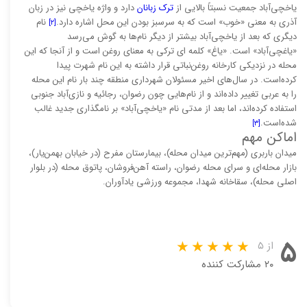
یاخچی‌آباد جمعیت نسبتاً بالایی از
ترک زبانان
دارد و واژه یاخچی نیز در زبان
آذری به معنی «خوب» است که به سرسبز بودن این محل اشاره دارد.
نام
[۲]
دیگری که بعد از یاخچی‌آباد بیشتر از دیگر نام‌ها به گوش می‌رسد
«یاغچی‌آباد» است. «یاغ» کلمه ای ترکی به معنای روغن است و از آنجا که این
محله در نزدیکی کارخانه روغن‌نباتی قرار داشته به این نام شهرت پیدا
کرده‌است. در سال‌های اخیر مسئولان شهرداری منطقه چند بار نام این محله
را به عربی تغییر داده‌اند و از نام‌هایی چون رضوان، رجائیه و نازی‌آباد جنوبی
استفاده کرده‌اند، اما بعد از مدتی نام «یاخچی‌آباد» بر نامگذاری جدید غالب
شده‌است.
[۳]
اماکن مهم
میدان باربری (مهم‌ترین میدان محله)، بیمارستان مفرح (در خیابان بهمن‌یار)،
بازار محله‌ای و سرای محله رضوان، راسته آهن‌فروشان، پاتوق محله (در بلوار
اصلی محله)، سقاخانه شهدا، مجموعه ورزشی یادآوران.
۵
از ۵
۲۰ مشارکت کننده