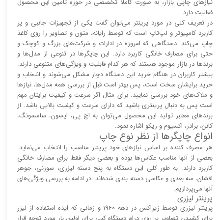
نیاز‌‌های چاپی بازار، به صورت کاملاً تخصصی در حوزه تأمین این محصول
فعالیت دارد.
در تعریف کلی در مورد پرینتر می‌توان گفت یکی از تجهیزات جانبی و پر
کاربرد کامپیوتر و لپ‌تاپ است که توسط رایانه، متون و تصاویر را روی کاغذ
چاپ می‌کند. دستگاهی که امروزه در ادارات و شرکت‌های بزرگ و کوچک و
حتی برای مصارف خانگی کاربرد دارد. این چاپگر‌ها در تنوعی از مدل‌ها و
برند‌ها در بازار موجود هستند که هر کدام قابلیت و ویژگی‌های متنوعی دارند.
بیشتر کاربران در هنگام خرید این دستگاه دچار مشکل می‌شوند و انتخاب و
خرید برایشان سخت است، پس بهتر است قبل از بررسی همه مدل‌ها، نیاز‌ها
و ملاک‌های خود بررسی نمایید. برای مثال اگر سرعت و کیفیت برایتان مهم
است پس به دنبال پرینتری باشید که دارای سرعت و کیفیت بالایی باشد. از
برند‌های معتبر تولید این محصول می‌توان به اچ پی، اپسون، سامسونگ،
کانن، برادر، اکسیوم و ریکو اشاره نمود.
انواع چاپگر‌ها از نظر نوع چاپ
هر مصرف کننده بر اساس نیاز‌های خود پرینتر مناسب را انتخاب می‌نماید.
بعضی از آنها مناسب عکاس‌ها بوده و بعضی دیگر فقط برای مصارف خانگی
کاربرد دارند. به طور کلی این دستگاه به پنج دسته لیزری، سوزنی، جوهر
افشان، سه بعدی و عکاسی دسته بندی شده‌اند. در ادامه به بررسی ویژگی‌های
آنها می‌پردازیم.
پرینتر لیزری
پرینتر لیزری توسط زیراکس در دهه 1960 و زمانی که ایده استفاده از لیزر
برای کشیدن تصاویر بر روی درام دستگاه کپی برای اولین بار مورد توجه قرار