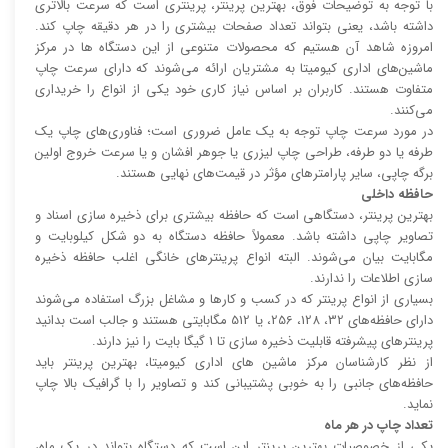
با توجه به توضیحات فوق، بهترین پرینتر، پرینتری است که سرعت بالا‌‌تری
داشته باشد، یعنی بتواند تعداد صفحات بیشتری را در هر دقیقه چاپ کند.
امروزه شاهد آن هستیم که محصولات متنوعی از این دستگاه ها در مرکز
ماشین‌های اداری کیومیتا به مشتریان ارائه می‌شوند که دارای سرعت چاپ
متفاوت هستند. کاربران بر اساس نیاز کاری خود یکی از انواع را خریداری
می‌کنند.
در مورد سرعت چاپ توجه به یک عامل ضروری است؛ فناوری‌های چاپ یک
طرفه یا دو طرفه، طراحی چاپ لیزری یا جوهر افشان و یا سرعت خروج اولین
برگه چاپی، سایر پارامتر‌های مؤثر در قیمت‌های نهایی هستند.
حافظه داخلی
بهترین پرینتر، دستگاهی است که حافظه بیشتری برای ذخیره سازی اسناد و
تصاویر چاپی داشته باشد. معمولاً حافظه دستگاه به دو شکل کیلوبایت و
مگابایت بیان می‌شوند. البته انواع پرینتر‌های خانگی اغلب حافظه ذخیره
سازی اطلاعات را ندارند.
بسیاری از انواع پرینتر که در کسب و کار‌ها و مشاغل بزرگ استفاده می‌شوند
دارای حافظه‌های 32، 128، 256، یا 512 مگابایتی هستند و جالب است بدانید
پرینتر‌های پیشرفته قابلیت ذخیره سازی تا 1 گیگا بایت را نیز دارند.
از نظر کارشناسان مرکز ماشین های اداری کیومیتا، بهترین پرینتر باید
حافظه‌های جانبی را به خوبی پشتیبانی کند و تصاویر را با گرافیک بالا چاپ
نماید.
تعداد چاپ در هر ماه
یکی از خصوصیات بهترین پرینتر این است که دستگاه بتواند در یک ماه،