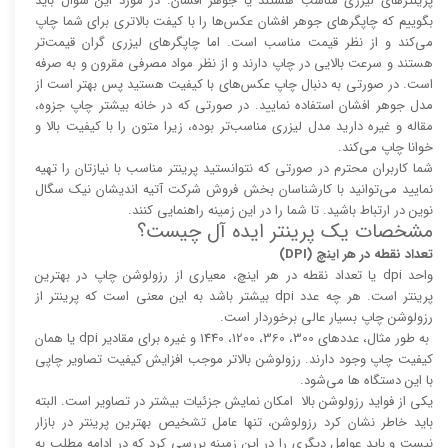
پرینتر‌های لیزری مناسب هستند یا جوهر افشان. در مورد این سوال باید
بگوییم که چاپگر‌های جوهر افشان عکس‌ها را با کیفت بالا‌‌‌تری برای شما چاپ
می‌کند و از نظر قیمت مناسب است. اما چاپگر‌های لیزری گران قیمت‌تر
هستند و سرعت بالایی در چاپ دارند و از نظر مواد مصرفی مقرون و به صرفه
است. در صورتی به دنبال چاپ عکس‌های با کیفیت هستید پس بهتر است از
مدل جوهر افشان استفاده نمایید. در صورتی که در خانه بیشتر چاپ جزوه،
مقاله و غیره دارید مدل لیزری مناسب‌تر بوده، زیرا متون را با کیفیت بالا و
خوانا چاپ می‌کند.
شما کاربران محترم در صورتی که نتوانستید پرینتر مناسب با نیازتان را تهیه
نمایید می‌توانید با کارشناسان بخش فروش شرکت آتیه اندیشان نیک سگال
نوین در ارتباط باشید. تا شما را در این زمینه راهنمایی کنند.
مشخصات یک پرینتر ایده آل چیست؟
تعداد نقطه در هر اینچ (DPI)
واحد dpi یا تعداد نقطه در هر اینچ، معیاری از رزولوشن چاپ در بهترین
پرینتر است. هر چه عدد dpi بیشتر باشد به این معنی است که پرینتر از
رزولوشن چاپ بسیار عالی برخوردار است.
به طور مثال، عدد‌های 300، 360، 1200، 1440 و غیره برای مقادیر dpi یا همان
کیفیت چاپ وجود دارند. رزولوشن بالا‌‌تر موجب افزایش کیفیت تصاویر چاپی
با این دستگاه ها می‌شود.
یکی از فواید رزولوشن بالا امکان نمایش جزئیات بیشتر در تصاویر است. البته
باید خاطر نشان کرد رزولوشن، تنها عامل تشخیص بهترین پرینتر در بازار
نیست و باید عوامل دیگری را در این زمینه بررسی کرد که در ادامه مطلب به