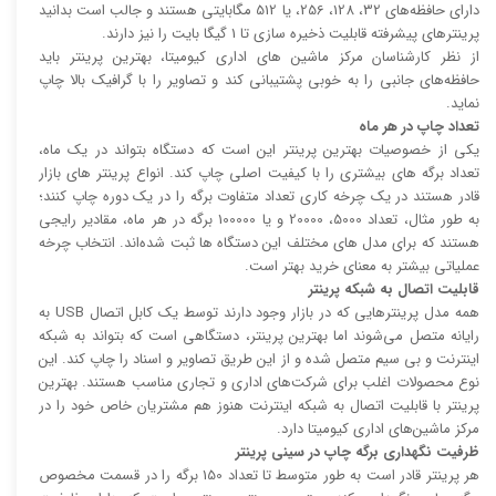
دارای حافظه‌های 32، 128، 256، یا 512 مگابایتی هستند و جالب است بدانید
پرینتر‌های پیشرفته قابلیت ذخیره سازی تا 1 گیگا بایت را نیز دارند.
از نظر کارشناسان مرکز ماشین های اداری کیومیتا، بهترین پرینتر باید
حافظه‌های جانبی را به خوبی پشتیبانی کند و تصاویر را با گرافیک بالا چاپ
نماید.
تعداد چاپ در هر ماه
یکی از خصوصیات بهترین پرینتر این است که دستگاه بتواند در یک ماه،
تعداد برگه های بیشتری را با کیفیت اصلی چاپ کند. انواع پرینتر های بازار
قادر هستند در یک چرخه کاری تعداد متفاوت برگه را در یک دوره چاپ کنند؛
به طور مثال، تعداد 5000، 20000 و یا 100000 برگه در هر ماه، مقادیر رایجی
هستند که برای مدل های مختلف این دستگاه ها ثبت شده‌اند. انتخاب چرخه
عملیاتی بیشتر به معنای خرید بهتر است.
قابلیت اتصال به شبکه پرینتر
همه مدل پرینتر‌هایی که در بازار وجود دارند توسط یک کابل اتصال USB به
رایانه متصل می‌شوند اما بهترین پرینتر، دستگاهی است که بتواند به شبکه
اینترنت و بی سیم متصل شده و از این طریق تصاویر و اسناد را چاپ کند. این
نوع محصولات اغلب برای شرکت‌های اداری و تجاری مناسب هستند. بهترین
پرینتر با قابلیت اتصال به شبکه اینترنت هنوز هم مشتریان خاص خود را در
مرکز ماشین‌های اداری کیومیتا دارد.
ظرفیت نگهداری برگه چاپ در سینی پرینتر
هر پرینتر قادر است به طور متوسط تا تعداد 150 برگه را در قسمت مخصوص