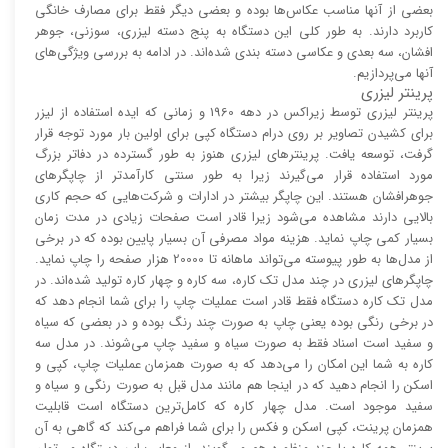
بعضی از آنها مناسب عکاس‌ها بوده و بعضی دیگر فقط برای مصارف خانگی
کاربرد دارند. به طور کلی این دستگاه به پنج دسته لیزری، سوزنی، جوهر
افشان، سه بعدی و عکاسی دسته بندی شده‌اند. در ادامه به بررسی ویژگی‌های
آنها می‌پردازیم.
پرینتر لیزری
پرینتر لیزری توسط زیراکس در دهه 1960 و زمانی که ایده استفاده از لیزر
برای کشیدن تصاویر بر روی درام دستگاه کپی برای اولین بار مورد توجه قرار
گرفت، توسعه یافت. پرینتر‌های لیزری هنوز به طور گسترده در دفاتر بزرگ
مورد استفاده قرار می‌گیرند زیرا به طور سنتی کارآمد‌‌تر از چاپگر‌های
جوهرافشان هستند. این چاپگر بیشتر در ادارات و شرکت‌هایی که حجم کاری
بالایی دارند مشاهده می‌شود زیرا قادر است صفحات زیادی در مدت زمان
بسیار کمی چاپ نماید. هزینه مواد مصرفی آن بسیار پایین بوده که در برخی
از مدل‌ها به طور پیوسته می‌تواند ماهانه تا 20000 هزار صفحه را چاپ نماید.
چاپگر‌های لیزری در چند مدل تک کاره، سه کاره و چهار کاره تولید شده‌اند. در
مدل تک کاره دستگاه فقط قادر است عملیات چاپ را برای شما انجام دهد که
در برخی رنگی بوده یعنی چاپ به صورت چند رنگ بوده و در بعضی که سیاه
و سفید است اسناد فقط به صورت سیاه و سفید چاپ می‌شوند. در مدل سه
کاره به شما این امکان را می‌دهد که به صورت همزمان عملیات چاپ، کپی و
اسکن را انجام دهید که در اینجا هم مانند مدل قبل به صورت رنگی و سیاه و
سفید موجود است. مدل چهار کاره که کامل‌ترین دستگاه است قابلیت
همزمان پرینت، کپی اسکن و فکس را برای شما فراهم می‌کند که گاهی به آن