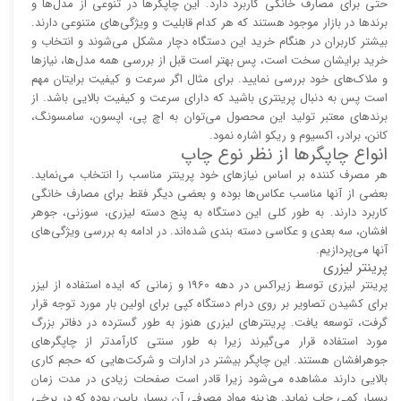
حتی برای مصارف خانگی کاربرد دارد. این چاپگر‌ها در تنوعی از مدل‌ها و
برند‌ها در بازار موجود هستند که هر کدام قابلیت و ویژگی‌های متنوعی دارند.
بیشتر کاربران در هنگام خرید این دستگاه دچار مشکل می‌شوند و انتخاب و
خرید برایشان سخت است، پس بهتر است قبل از بررسی همه مدل‌ها، نیاز‌ها
و ملاک‌های خود بررسی نمایید. برای مثال اگر سرعت و کیفیت برایتان مهم
است پس به دنبال پرینتری باشید که دارای سرعت و کیفیت بالایی باشد. از
برند‌های معتبر تولید این محصول می‌توان به اچ پی، اپسون، سامسونگ،
کانن، برادر، اکسیوم و ریکو اشاره نمود.
انواع چاپگر‌ها از نظر نوع چاپ
هر مصرف کننده بر اساس نیاز‌های خود پرینتر مناسب را انتخاب می‌نماید.
بعضی از آنها مناسب عکاس‌ها بوده و بعضی دیگر فقط برای مصارف خانگی
کاربرد دارند. به طور کلی این دستگاه به پنج دسته لیزری، سوزنی، جوهر
افشان، سه بعدی و عکاسی دسته بندی شده‌اند. در ادامه به بررسی ویژگی‌های
آنها می‌پردازیم.
پرینتر لیزری
پرینتر لیزری توسط زیراکس در دهه 1960 و زمانی که ایده استفاده از لیزر
برای کشیدن تصاویر بر روی درام دستگاه کپی برای اولین بار مورد توجه قرار
گرفت، توسعه یافت. پرینتر‌های لیزری هنوز به طور گسترده در دفاتر بزرگ
مورد استفاده قرار می‌گیرند زیرا به طور سنتی کارآمد‌‌تر از چاپگر‌های
جوهرافشان هستند. این چاپگر بیشتر در ادارات و شرکت‌هایی که حجم کاری
بالایی دارند مشاهده می‌شود زیرا قادر است صفحات زیادی در مدت زمان
بسیار کمی چاپ نماید. هزینه مواد مصرفی آن بسیار پایین بوده که در برخی