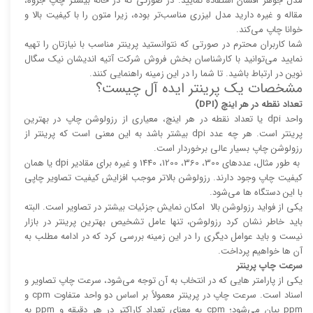
مدل جوهر افشان استفاده نمایید. در صورتی که در خانه بیشتر چاپ جزوه،
مقاله و غیره دارید مدل لیزری مناسب‌تر بوده، زیرا متون را با کیفیت بالا و
خوانا چاپ می‌کند.
شما کاربران محترم در صورتی که نتوانستید پرینتر مناسب با نیازتان را تهیه
نمایید می‌توانید با کارشناسان بخش فروش شرکت آتیه اندیشان نیک سگال
نوین در ارتباط باشید. تا شما را در این زمینه راهنمایی کنند.
مشخصات یک پرینتر ایده آل چیست؟
تعداد نقطه در هر اینچ (DPI)
واحد dpi یا تعداد نقطه در هر اینچ، معیاری از رزولوشن چاپ در بهترین
پرینتر است. هر چه عدد dpi بیشتر باشد به این معنی است که پرینتر از
رزولوشن چاپ بسیار عالی برخوردار است.
به طور مثال، عدد‌های 300، 360، 1200، 1440 و غیره برای مقادیر dpi یا همان
کیفیت چاپ وجود دارند. رزولوشن بالا‌‌تر موجب افزایش کیفیت تصاویر چاپی
با این دستگاه ها می‌شود.
یکی از فواید رزولوشن بالا امکان نمایش جزئیات بیشتر در تصاویر است. البته
باید خاطر نشان کرد رزولوشن، تنها عامل تشخیص بهترین پرینتر در بازار
نیست و باید عوامل دیگری را در این زمینه بررسی کرد که در ادامه مطلب به
آن ها خواهیم پرداخت.
سرعت چاپ پرینتر
یکی از پارامتر هایی که در انتخاب به آن توجه می‌شود، سرعت چاپ تصاویر و
اسناد است. سرعت چاپ در پرینتر معمولاً بر اساس دو واحد متفاوت cpm و
ppm بیان می‌شود؛ cpm به معنای تعداد کاراکتر در هر دقیقه و ppm به