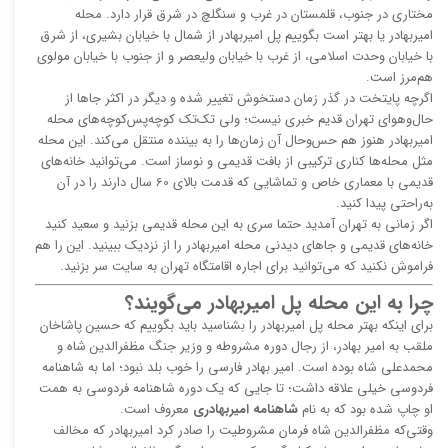
مختاری در جنوب، قلمستان در غر
ب و سنگلچ در شرق قرار دارد. محله
امیربهادر یا بهتر است بگوییم پل امیربهادر از شمال با خیابان بشیری، از شرق
با خیابان وحدت اسلامی، از غرب با خیابان ولیعصر و از جنوب با خیابان مولوی
هم‌مرز است.
اگرچه پایتخت در گذر زمان دستخوش تغییر شده و دیگر در اکثر جاها از
حال‌و‌هوای تهران قدیم خبری نیست؛ ولی تک‌‎تک کوچه‌پس‌کوچه‌های محله
امیربهادر هنوز هم حس‌و‌حال آن زمان‌ها را به بیننده منتقل می‌کند. این محله
مثل محله‌ها کناری ترکیبی از بافت قدیمی و نوساز است. می‌‌توانید خانه‌های
قدیمی با معماری خاص و تماشایی که قدمت بالای 60 سال دارند را در آن
به‌راحتی پیدا کنید.
اگر زمانی به تهران آمدید حتما سری به این محله قدیمی بزنید و سعید کنید
خانه‌های قدیمی و جاهای دیدنی محله امیربهادر را از نزدیک ببینید. این را هم
فراموش نکنید که می‌توانید برای اجاره اقامتگاه تهران به سایت سر بزنید.
چرا به این محله پل امیربهادر می‌گویند؟
برای اینکه بهتر محله پل امیربهادر را بشناسید باید بگوییم که حسین پاشا‌خان
ملقب به امیر بهادر، از رجال دوره مشروطه و وزیر جنگ مظفر‌الدین شاه و
محمدعلی شاه بوده است. امیر بهادر فارسی را خوب بلد نبود؛ اما به شاهنامه
فردوسی خیلی علاقه داشت؛ تا جایی که یک دوره شاهنامه فردوسی به همت
او چاپ شده بود که به نام
شاهنامه امیربهادری
معروف است.
وقتی‌که مظفرالدین شاه فرمان مشروطیت را صادر کرد امیربهادر که مخالف