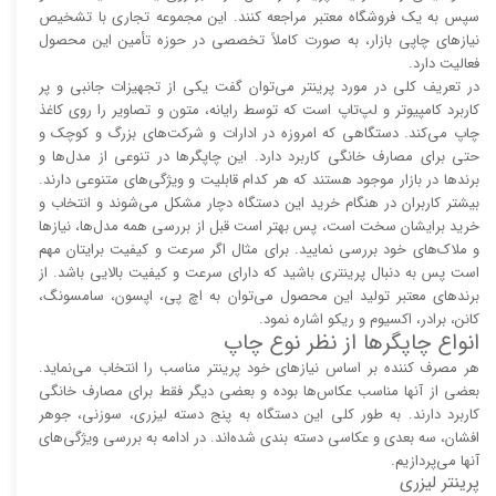
سپس به یک فروشگاه معتبر مراجعه کنند. این مجموعه تجاری با تشخیص
نیاز‌‌های چاپی بازار، به صورت کاملاً تخصصی در حوزه تأمین این محصول
فعالیت دارد.
در تعریف کلی در مورد پرینتر می‌توان گفت یکی از تجهیزات جانبی و پر
کاربرد کامپیوتر و لپ‌تاپ است که توسط رایانه، متون و تصاویر را روی کاغذ
چاپ می‌کند. دستگاهی که امروزه در ادارات و شرکت‌های بزرگ و کوچک و
حتی برای مصارف خانگی کاربرد دارد. این چاپگر‌ها در تنوعی از مدل‌ها و
برند‌ها در بازار موجود هستند که هر کدام قابلیت و ویژگی‌های متنوعی دارند.
بیشتر کاربران در هنگام خرید این دستگاه دچار مشکل می‌شوند و انتخاب و
خرید برایشان سخت است، پس بهتر است قبل از بررسی همه مدل‌ها، نیاز‌ها
و ملاک‌های خود بررسی نمایید. برای مثال اگر سرعت و کیفیت برایتان مهم
است پس به دنبال پرینتری باشید که دارای سرعت و کیفیت بالایی باشد. از
برند‌های معتبر تولید این محصول می‌توان به اچ پی، اپسون، سامسونگ،
کانن، برادر، اکسیوم و ریکو اشاره نمود.
انواع چاپگر‌ها از نظر نوع چاپ
هر مصرف کننده بر اساس نیاز‌های خود پرینتر مناسب را انتخاب می‌نماید.
بعضی از آنها مناسب عکاس‌ها بوده و بعضی دیگر فقط برای مصارف خانگی
کاربرد دارند. به طور کلی این دستگاه به پنج دسته لیزری، سوزنی، جوهر
افشان، سه بعدی و عکاسی دسته بندی شده‌اند. در ادامه به بررسی ویژگی‌های
آنها می‌پردازیم.
پرینتر لیزری