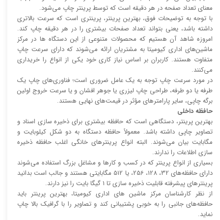
معنای تعداد صفحه در هر دقیقه است که توسط پرینتر چاپ می‌شود.
با توجه به توضیحات فوق، بهترین پرینتر، پرینتری است که سرعت بالا‌‌تری
داشته باشد، یعنی بتواند تعداد صفحات بیشتری را در هر دقیقه چاپ کند.
امروزه شاهد آن هستیم که محصولات متنوعی از این دستگاه ها در مرکز
ماشین‌های اداری کیومیتا به مشتریان ارائه می‌شوند که دارای سرعت چاپ
متفاوت هستند. کاربران بر اساس نیاز کاری خود یکی از انواع را خریداری
می‌کنند.
در مورد سرعت چاپ توجه به یک عامل ضروری است؛ فناوری‌های چاپ یک
طرفه یا دو طرفه، طراحی چاپ لیزری یا جوهر افشان و یا سرعت خروج اولین
برگه چاپی، سایر پارامتر‌های مؤثر در قیمت‌های نهایی هستند.
حافظه داخلی
بهترین پرینتر، دستگاهی است که حافظه بیشتری برای ذخیره سازی اسناد و
تصاویر چاپی داشته باشد. معمولاً حافظه دستگاه به دو شکل کیلوبایت و
مگابایت بیان می‌شوند. البته انواع پرینتر‌های خانگی اغلب حافظه ذخیره
سازی اطلاعات را ندارند.
بسیاری از انواع پرینتر که در کسب و کار‌ها و مشاغل بزرگ استفاده می‌شوند
دارای حافظه‌های 32، 128، 256، یا 512 مگابایتی هستند و جالب است بدانید
پرینتر‌های پیشرفته قابلیت ذخیره سازی تا 1 گیگا بایت را نیز دارند.
از نظر کارشناسان مرکز ماشین های اداری کیومیتا، بهترین پرینتر باید
حافظه‌های جانبی را به خوبی پشتیبانی کند و تصاویر را با گرافیک بالا چاپ
نماید.