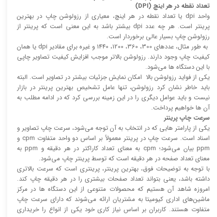
تعداد نقطه در هر اینچ (DPI)
واحد dpi یا تعداد نقطه در هر اینچ، معیاری از رزولوشن چاپ در بهترین
پرینتر است. هر چه عدد dpi بیشتر باشد به این معنی است که پرینتر از
رزولوشن چاپ بسیار عالی برخوردار است.
به طور مثال، عدد‌های 300، 360، 1200، 1440 و غیره برای مقادیر dpi یا همان
کیفیت چاپ وجود دارند. رزولوشن بالا‌‌تر موجب افزایش کیفیت تصاویر چاپی
با این دستگاه ها می‌شود.
یکی از فواید رزولوشن بالا امکان نمایش جزئیات بیشتر در تصاویر است. البته
باید خاطر نشان کرد رزولوشن، تنها عامل تشخیص بهترین پرینتر در بازار
نیست و باید عوامل دیگری را در این زمینه بررسی کرد که در ادامه مطلب به
آن ها خواهیم پرداخت.
سرعت چاپ پرینتر
یکی از پارامتر هایی که در انتخاب به آن توجه می‌شود، سرعت چاپ تصاویر و
اسناد است. سرعت چاپ در پرینتر معمولاً بر اساس دو واحد متفاوت cpm و
ppm بیان می‌شود؛ cpm به معنای تعداد کاراکتر در هر دقیقه و ppm به
معنای تعداد صفحه در هر دقیقه است که توسط پرینتر چاپ می‌شود.
با توجه به توضیحات فوق، بهترین پرینتر، پرینتری است که سرعت بالا‌‌تری
داشته باشد، یعنی بتواند تعداد صفحات بیشتری را در هر دقیقه چاپ کند.
امروزه شاهد آن هستیم که محصولات متنوعی از این دستگاه ها در مرکز
ماشین‌های اداری کیومیتا به مشتریان ارائه می‌شوند که دارای سرعت چاپ
متفاوت هستند. کاربران بر اساس نیاز کاری خود یکی از انواع را خریداری