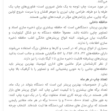
می‌کنند.
در مورد سرعت چاپ توجه به یک عامل ضروری است؛ فناوری‌های چاپ یک
طرفه یا دو طرفه، طراحی چاپ لیزری یا جوهر افشان و یا سرعت خروج اولین
برگه چاپی، سایر پارامتر‌های مؤثر در قیمت‌های نهایی هستند.
حافظه داخلی
بهترین پرینتر، دستگاهی است که حافظه بیشتری برای ذخیره سازی اسناد و
تصاویر چاپی داشته باشد. معمولاً حافظه دستگاه به دو شکل کیلوبایت و
مگابایت بیان می‌شوند. البته انواع پرینتر‌های خانگی اغلب حافظه ذخیره
سازی اطلاعات را ندارند.
بسیاری از انواع پرینتر که در کسب و کار‌ها و مشاغل بزرگ استفاده می‌شوند
دارای حافظه‌های 32، 128، 256، یا 512 مگابایتی هستند و جالب است بدانید
پرینتر‌های پیشرفته قابلیت ذخیره سازی تا 1 گیگا بایت را نیز دارند.
از نظر کارشناسان مرکز ماشین های اداری کیومیتا، بهترین پرینتر باید
حافظه‌های جانبی را به خوبی پشتیبانی کند و تصاویر را با گرافیک بالا چاپ
نماید.
تعداد چاپ در هر ماه
یکی از خصوصیات بهترین پرینتر این است که دستگاه بتواند در یک ماه،
تعداد برگه های بیشتری را با کیفیت اصلی چاپ کند. انواع پرینتر های بازار
قادر هستند در یک چرخه کاری تعداد متفاوت برگه را در یک دوره چاپ کنند؛
به طور مثال، تعداد 5000، 20000 و یا 100000 برگه در هر ماه، مقادیر رایجی
هستند که برای مدل های مختلف این دستگاه ها ثبت شده‌اند. انتخاب چرخه
عملیاتی بیشتر به معنای خرید بهتر است.