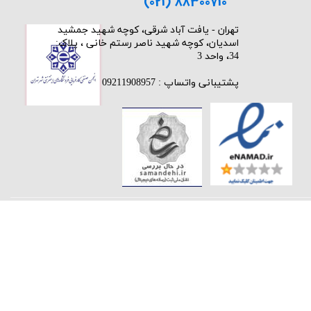
(021) 88300710
​تهران - یافت آباد شرقی، کوچه شهید جمشید
اسدیان، کوچه شهید ناصر رستم خانی ، پلاک:
34، واحد 3
پشتیبانی واتساپ : 09211908957