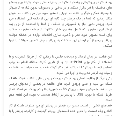
برد فرمتر در پرینترهای چندکاره علاوه بر وظایف عادی خود، ارتباط بین بخش
های مختلف را نیز برقرار میکند و در برخی از دستورات بدون نیاز به کامپیوتر
یا وسیله کمکی دیگری اقدام به اجرای دستور مورد نیاز می کند ، به عنوان
مثال زمانی که شما در یک پرینتر چند کاره اچ پی از دکمه کپی استفاده می
کنید، پرینتر بدون نیاز به کامپیوتر یا شبکه ، و فقط با استفاده از توان برد
فرمتر این دستور را که شامل چندین بخش متفاوت از جمله دستور به اسکنر،
برای ثبت تصویر مورد نظر و ذخیره سازی اطلاعات وارده در حافظه موقت
پرینتر و پس از آن ارسال این اطلاعات به پرینتر و چاپ تصویر میباشد را اجرا
میکند.
این فرآیند در زمان ارسال و دریافت فکس یا زمانی که از طریق اینترنت و با
استفاده از تکنولوژی hp
e-Print
یا از طریق کارت حافظه اقدام به چاپ
تصاویر توسط پرینتر HP میکنید نیز بکار گرفته شده و همه فرآیند ها فقط به
وسیله برد فرمتر مدیریت و اجرا می شوند.
یکی دیگر از وظایف اصلی برد فرمتر دریافت ورودی های USB ، شبکه LAN ،
شبکه بی سیم و حتی ورودی کارت های حافظه در بعضی از مدلهای پرینتر
می باشد. همچنین معرفی پرینتر hp به کامپیوترها و تجهیزات هوشمند که از
طریق شبکه یا پورت USB با پرینتر در ارتباط هستند به عهده این قطعه مهم
است.
خطاهای ناشی از آسیب دیدن برد فرمتر در پرینتر اچ پی میتواند باعث از کار
افتادن یک قسمت یا حتی همه قسمتهای پرینتر گردیده و کارکرده پرینتر را با