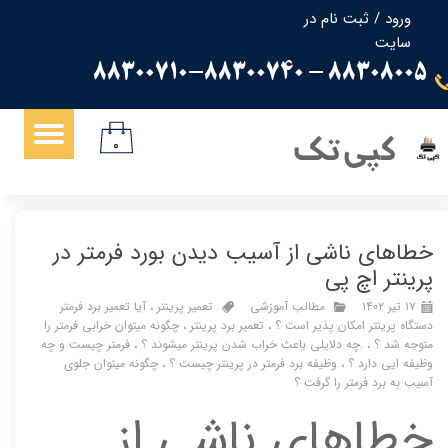
ورود
/
ثبت نام در
سایت
حساب کاربری من
88308005 - 88300710-88300740
تغییر گذر واژه
سفارشات
کپی تک
۰
خروج از حساب کاربری
خطاهای ناشی از آسیب دیدن بورد فرمتر در
پرینتر اچ پی
۱۷ تیر ۱۴۰۲
مطالب آموزشی
تعمیر پرینتر
،
آیا تعمیر برد فرمتر
دستگاه پرینتر امکان پذیر است ؟
،
تعمیر برد پرینتر
،
چگونه میتوان خرابی فرمتر را
متوجه شد ؟
،
.چه دلایلی باعث خراب شدن پرینتر میشوند ؟
،
فرمتر چیست و چه
وظیفه ایی دارد ؟
،
وظیفه برد فرمتر در پرینتر چیست ؟
،
چگونه میتوان جلوی
آسیب به برد فرمتر را گرفت ؟
خطاهای ناشی از