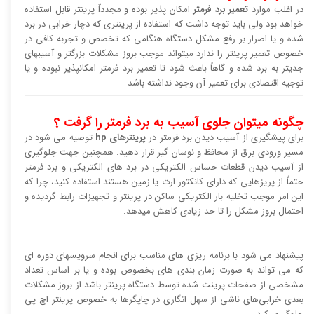
در اغلب موارد
تعمیر برد فرمتر
امکان پذیر بوده و مجدداٌ پرینتر قابل استفاده
خواهد بود ولی باید توجه داشت که استفاده از پرینتری که دچار خرابی در برد
شده و یا اصرار بر رفع مشکل دستگاه هنگامی که تخصص و تجربه کافی در
خصوص تعمیر پرینتر را ندارد میتواند موجب بروز مشکلات بزرگتر و آسیبهای
جدیتر به برد شده و گاهاً باعث شود تا تعمیر برد فرمتر امکانپذیر نبوده و یا
توجیه اقتصادی برای تعمیر آن وجود نداشته باشد
چگونه میتوان جلوی آسیب به برد فرمتر را گرفت ؟
برای پیشگیری از آسیب دیدن برد فرمتر در
پرینترهای hp
توصیه می شود در
مسیر ورودی برق از محافظ و نوسان گیر قرار دهید. همچنین جهت جلوگیری
از آسیب دیدن قطعات حساس الکتریکی در برد های الکتریکی و برد فرمتر
حتماٌ از پریزهایی که دارای کانکتور ارت یا زمین هستند استفاده کنید، چرا که
این امر موجب تخلیه بار الکتریکی ساکن در پرینتر و تجهیزات رابط گردیده و
احتمال بروز مشکل را تا حد زیادی کاهش میدهد.
پیشنهاد می شود با برنامه ریزی های مناسب برای انجام سرویسهای دوره ای
که می تواند به صورت زمان بندی های بخصوص بوده و یا بر اساس تعداد
مشخصی از صفحات پرینت شده توسط دستگاه پرینتر باشد از بروز مشکلات
بعدی خرابی‌های ناشی از سهل انگاری در چاپگرها به خصوص پرینتر اچ پی