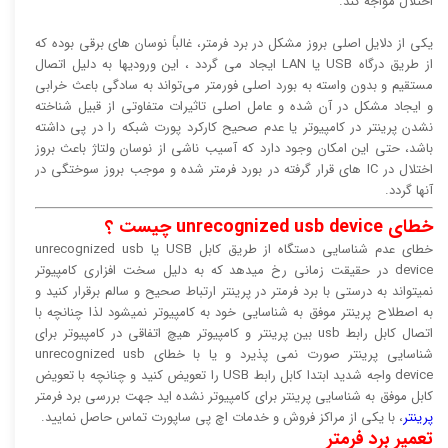
اختلال مواجه کند.
یکی از دلایل اصلی بروز مشکل در برد فرمتر، غالباً نوسان های برقی بوده که
از طریق درگاه USB یا LAN ایجاد می گردد ، این ورودیها به دلیل اتصال
مستقیم و بدون واسته به بورد اصلی فورمتر می‌تواند به سادگی باعث خرابی
و ایجاد مشکل در آن شده و عامل اصلی تاثیرات متفاوتی از قبیل شناخته
نشدن پرینتر در کامپیوتر یا عدم صحیح کارکرد پورت شبکه را در پی داشته
باشد، حتی این امکان وجود دارد که آسیب ناشی از نوسان ولتاژ باعث بروز
اختلال در IC های قرار گرفته در بورد فرمتر شده و موجب بروز سوختگی در
آنها گردد.
خطای unrecognized usb device چیست ؟
خطای عدم شناسایی دستگاه از طریق کابل USB یا unrecognized usb
device در حقیقت زمانی رخ میدهد که به دلیل سخت افزاری کامپیوتر
نمیتواند به درستی با برد فرمتر در پرینتر ارتباط صحیح و سالم برقرار کنید و
به اصطلاح پرینتر موفق به شناسایی خود به کامپیوتر نمیشود لذا چنانچه با
اتصال کابل رابط usb بین پرینتر و کامپیوتر هیچ اتفاقی در کامپیوتر برای
شناسایی پرینتر صورت نمی پذیرد و یا با خطای unrecognized usb
device واجه شدید ابتدا کابل رابط USB را تعویض کنید و چنانچه با تعویض
کابل موفق به شناسایی پرینتر برای کامپیوتر نشده اید جهت بررسی برد فرمتر
پرینتر
، با یکی از مراکز فروش و خدمات اچ پی ساپورت تماس حاصل نمایید.
تعمیر برد فرمتر