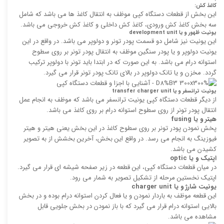
کاغذ کش:
این بخش از قطعات دستگاه کپی موظف به انتقال کاغذ ها می باشد که شامل
سه بخش کاغذ کش ورودی، کاغذ کش داخلی و کاغذ کش خروجی می باشد.
یونیت ظهور و یا
development unit
این یونیت نیز شامل دو قسمت پودر تونر و دولوپر می باشد. در واقع در این
یونیت دولوپر و یا پودر سنگین موظف به انتقال پودر تونر بر روی سطوح
استوانه درام می باشد. به این صورت که در ابتدا باید تونر با دولوپر ترکیب
گردد. مخزن و یا تانک دولوپر در بالای تانک پودر تونر قرار می گیرد.
یونیت ترانسفر و یا
transfer charger unit
از دیگر قطعات دستگاه کپی یونیت ترانسفر می باشد که موظف به انجام عمل
انتقال پودر تونر از روی سطوح استوانه درام بر روی کاغذ می باشد.
هیتر و یا
fusing
پخش نمودن پودر تونر بر روی سطوح کاغذ در این بخش یعنی هیتر و هیتر
فیوزینگ به انجام می رسد. در واقع این بخش، آخرین بخشش از به تصویر
کشیدن می باشد.
اپتیک و یا
optic
در میان قطعات دستگاه کپی، این قطعه در زیر صفحه شیشه ای قرار می گیرد.
اپتیک نخستین مرحله از تشکیل تصویر به شمار می رود.
یونیت شارژ و یا
charger unit
این قطعه موظف به باردار نمودن و یا فعال کردن استوانه درام بوده و در بخش
بالایی استوانه درام قرار می گیرد که با باز نمودن در بخش جلویی قابل
مشاهده می باشد.