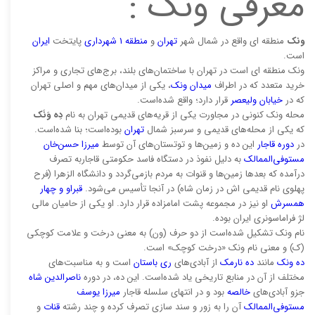
معرفی ونک :
ونک
منطقه ای واقع در شمال شهر
تهران
و
منطقه 1 شهرداری
پایتخت
ایران
است.
ونک منطقه ای است در تهران با ساختمان‌های بلند، برج‌های تجاری و مراکز
خرید متعدد که در اطراف
میدان ونک
، یکی از میدان‌های مهم و اصلی تهران
که در
خیابان ولیعصر
قرار دارد؛ واقع شده‌است.
محله ونک کنونی در مجاورت یکی از قریه‌های قدیمی تهران به نام
دِه وَنَک
که یکی از محله‌های قدیمی و سرسبز شمال
تهران
بوده‌است؛ بنا شده‌است.
در
دوره قاجار
این ده و زمین‌ها و توتستان‌های آن توسط
میرزا حسن‌خان
مستوفی‌الممالک
به دلیل نفوذ در دستگاه فاسد حکومتی قاجاربه تصرف
درآمده که بعدها زمین‌ها و قنوات به مردم بازمی‌گردد و دانشگاه الزهرا (فرح
پهلوی نام قدیمی اش در زمان شاه) در آنجا تأسیس می‌شود.
قبراو و چهار
همسرش
او نیز در مجموعه پشت امامزاده قرار دارد. او یکی از حامیان مالی
لژ فراماسونری ایران بوده.
نام ونک تشکیل شده‌است از دو حرف (ون) به معنی درخت و علامت کوچکی
(ک) و معنی نام ونک «درخت کوچک» است.
ده ونک
مانند
ده نارمک
از آبادی‌های
ری باستان
است و به مناسبت‌های
مختلف از آن در منابع تاریخی یاد شده‌است. این ده، در دوره
ناصرالدین شاه
جزو آبادی‌های
خالصه
بود و در انتهای سلسله قاجار
میرزا یوسف
مستوفی‌الممالک
آن را به زور و سند سازی تصرف کرده و چند رشته
قنات
و