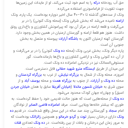
حق آب رودخانه
درکه
را به اسم خود ثبت می‌کند، او از عایدات این زمین‌ها
جهت تقویت لژ فراماسونری استفاده می‌کرده.
ونک از سده‌های گذشته تا ۳۰–۴۰ سال اخیر دوپاره بوده‌است. یک پاره، ونک
ارامنه
نامیده می‌شد که بخش شرقی ونک (محله ونک کنونی) را در بر
می‌گرفت و قلعه ارامنه در مرکز آن بود که پیرامونش کشاورزی و باغ‌داری رونق
داشت. هنوز هم قلعهٔ ارامنه و گورستان ارمنیان در همین بخش وجود دارد.
گورستان کهنه ارمنیان اکنون به
باشگاه آرارات
پیوسته و متصل به بخش
جنوبی آن است.
پاره دیگر ونک، بخش غربی ونک (محله
ده ونک
کنونی) را در بر می‌گرفت و
از آن، ده کنونی ونک و اراضی کشاورزی و باغ‌ها بازمانده‌است. گور
مستوفی‌الممالک نیز در نزدیکی امامزاده ده ونک است.
این میدان از طریق
ایستگاه مترو شهید حقانی
قابل دسترسی است.
امروزه، محله ونک از شمال به
بزرگراه نیایش
، از غرب به
بزرگراه کردستان
و
محله
ده ونک
و
آرارات
، از جنوب به
بزرگراه همت
و محله
یوسف آباد
و از
سوی شرق به
خیابان نلسون ماندلا
(
خیابان آفریقا
سابق یا همان
خیابان جردن
اسبق) و چهارراه جهان کودک محدود می‌شود.
ده ونک
از محله‌هایی است که هنوز حالت قدیمی خود را حفظ کرده‌است. به
طوری که بیشتر خانه‌ها ویلایی است. مرقد
امامزاده قاضی الصابر
از نوادگان
امام
سجاد
و گورستانی چند صد ساله در این محل واقع شده‌است. در قدیم
ده
ونک
دارای درختان بسیار
توت
و
گردو
خرمالو
و همچنین
زالزالک
بوده‌است که
به مرور زمان این درختان و باغات از بین رفته‌است. در
ده ونک
تعدادی
قنات