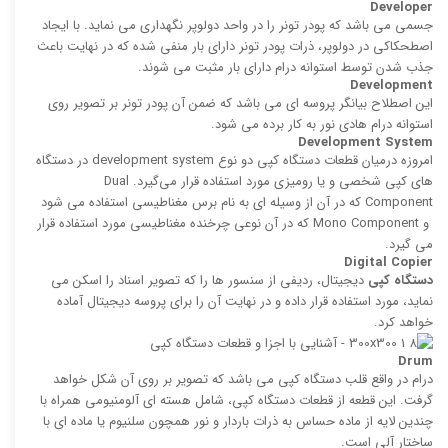
Developer
جسمی می باشد كه پودر تونر را در واحد دولوپر نگهداری می نماید. با ایجاد
اصطحکاکی در دولوپر، ذرات پودر تونر دارای بار منفی شده كه در نهایت باعث
جذب شدن توسط استوانه درام دارای بار مثبت می ‌شوند.
Development
این اصطلاح بیانگر پروسه ‌ای می باشد كه ضمن آن پودر تونر بر تصویر روی
استوانه درام هادی نور به كار‌ برده می ‌شود.
Development System
امروزه درمیان قطعات دستگاه کپی دو نوع development system در دستگاه
های کپی شخصی و یا رومیزی مورد استفاده قرار می‌گیرد. Dual
Component كه در آن از وسیله ای به نام برس مغناطیسی استفاده می‌ شود
و Mono Component كه در آن نوعی چرخنده مغناطیسی مورد استفاده قرار
می گیرد.
Digital Copier
دستگاه کپی
دیجیتال، ردیفی از سنسور ها را كه تصویر اسناد را اسكن می
نماید، مورد استفاده قرار داده و در نهایت آن را برای پروسه دیجیتال آماده
خواهد کرد.
Drum
درام در واقع قلب دستگاه كپی می‌ باشد كه تصویر بر روی آن شكل خواهد
گرفت. این قطعه از قطعات دستگاه کپی، شامل هسته ای آلومنیومی همراه با
چندین لایه از ماده حساس به ذرات باردار و نور همچون سلنیوم یا ماده ای با
ساختار آلی است.