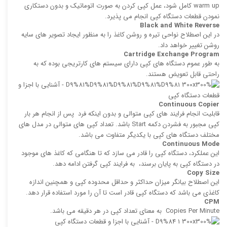
warm up كامل شود، عمل كپی كردن به صورت اتوماتیک و بدون دستکاری
نمودن قطعات دستگاه کپی انجام می پذیرد.
Black and White Reverse
در این اصطلاح نواحی تیره و روشن کاغذ را به منظور ایجاد تصویر های سایه
روشن تغییر خواهد داد.
Cartridge Exchange Program
به طور عموم دستگاه های کپی دارای سیستم های كارتریجی بوده كه به
راحتی قابل تعویض هستند.
Continuous Copier
قابلیت انجام فرایند های كپی‌ متوالی و بدون اینكه فرد پس از انجام هر بار
كپی مجبور به فشردن دكمه Start باشد. تعداد كپی‌ های متوالی در مدل های
مختلف دستگاه های کپی با یکدیگر متفاوت می باشد.
Continuous Mode
این عملکرد، دستگاه کپی را قادر می ‌سازد که تا هنگامی كه كاغذ های موجود
در دستگاه کپی به پایان برسند، به فرایند كپی گرفتن ادامه دهد.
Copy Size
این اصطلاح بیانگر میزان حداكثر و حداقل محدوده كپی و همچنین اندازه
كاغذی می باشد كه دستگاه كپی قادر است تا آن را مورد استفاده قرار دهد.
CPM
‍Copies Per Minute به معنای تعداد كپی در هر دقیقه می باشد.