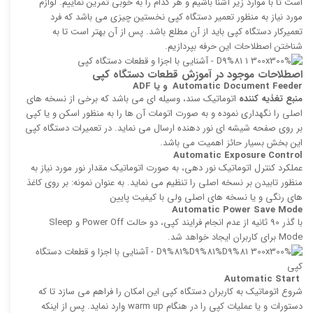
است تا با موارد زیر آشنا باشیم و هر کدام را به خوبی تمرین نماییم. لوازم
مورد نیاز به منظور تعمیر دستگاه کپی نخستین چیزی می باشد که فرد
تعمیرکار دستگاه کپی باید از آن مطلع باشد. پس از آن بهتر است تا به
شناختن اصطلاحات این حرفه بپردازیم.
اصطلاحات موجود در آموزش قطعات دستگاه کپی
Automatic Document Feeder
و یا
ADF
منبع تغذیه‌ كننده
اتوماتیک سند، وسیله‌ ای می باشد كه برخی از نسخه ‌های
اصلی را نگهداری نموده و به صورت اتومات آن ها را به منظور اسكن و یا كپی
بر روی صفحه شیشه ای نور‌ دهنده ارسال می نماید. در تعمیرات دستگاه کپی
این بخش بسیار حائز اهمیت می باشد.
Automatic Exposure Control
عملكرد كنترل اتوماتیک نور دهی، به صورت اتوماتیک مقدار نور مورد نیاز به
منظور تابیدن بر نسخه اصلی را تنظیم می نماید. به عنوان نمونه: بر روی كاغذ
های رنگی و یا نسخه‌ های اصلی ولی با كیفیت پایین
Automatic Power Save Mode
با گذر 90 ثانیه از عدم انجام فرایند كپی، دو حالت Power Off و Sleep
Mode برای كاربران ایجاد خواهد شد.
Automatic Start
شروع اتوماتیک به كاربران دستگاه کپی این امكان را فراهم می سازد تا كه
دستورات و یا عملیات كپی را در هنگام warm up وارد نماید. پس از اینكه