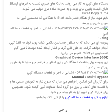
دستگاه های کپی به کار می روند. Optic های فیبری نسبت به لنزهای اپتیكال
دارای قیمت پایین تری بوده و به صورت ساده ‌تری تولید می‌ شوند.
First Copy Time
تایم مورد نیاز از هنگام فشار دكمه Start تا هنگامی كه نخستین كپی به
سینی خروجی برسد.
Fusing
پروسه ‌ای می باشد كه به منظور چسباندن دائمی ذرات پودر تونر به كاغذ كپی
انجام خواهد گرفت. به طور کلی گرما و فشار ایجاد شده توسط لامپی گرم‌
شده درون دو roller انجام می پذیرد.
Graphical Device Interface (GDI
(
این پروسه برای قطعات دستگاه كپی این امكان را فراهم می سازد تا به عنوان
پرینتر عمل نمایند.
Manual / Multi Bypass
برای کاربران این امکان را فراهم می سازد كه بدون نیاز به تعویض سینی‌ ها و
یا كاست‌ های كاغذ، بر روی دو گروه كاغذ متفاوت كپی گرفته شود. همچنین
برای فرایند كپی دورو نیز به كار برده می ‌شود..
لوازم یدکی و قطعات دستگاه کپی
را از کپی تک بخواهید.