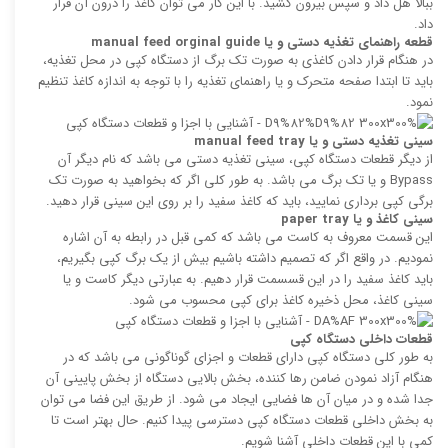
ببالا هل داد و سپس بیرون کشید. با این کار می توان کاغذ را درون آن قرار
داد.
قطعه راهنمای تغذیه دستی و یا
manual feed orginal guide
در هنگام قرار دادن کاغذی به صورت تک برگ از دستگاه کپی در محل تغذیه،
باید تا ابتدا صفحه متحرک و یا راهنمای تغذیه را با توجه به اندازه کاغذ تنظیم
نمود.
سینی تغذیه دستی و یا
manual feed tray
از دیگر قطعات دستگاه کپی، سینی تغذیه دستی می باشد که نام دیگر آن
Bypass و یا تک برگ می باشد. به طور کلی اگر که بخواهید به صورت تک
برگی کپی برداری نمایید، باید که کاغذ سفید را بر روی این سینی قرار دهید.
سینی کاغذ و یا
paper tray
این قسمت معروف به کاست می باشد که کمی قبل در رابطه به آن اشاره
نمودیم. در واقع اگر که تصمیم داشته باشیم بیش از یک برگ کپی بگیریم،
باید کاغذ سفید را در این قسسمت قرار دهیم. به عبارتی دیگر کاست و یا
سینی کاغذ، محل ذخیره کاغذ برای کپی محسوب می شود.
قطعات داخلی دستگاه کپی
به طور کلی دستگاه کپی دارای قطعات و اجزای گوناگونی می باشد که در
هنگام آزاد نمودن ضامن رها کننده، بخش بالایی دستگاه از بخش پایینی آن
جدا شده و در میان آن ها فضایی ایجاد می شود. از طریق این فضا می توان
به بخش داخلی قطعات دستگاه کپی دسترسی پیدا کنیم. حال بهتر است تا
کمی با این قطعات داخلی آشنا شویم.