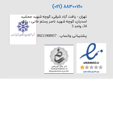
(021) 88300710
​تهران - یافت آباد شرقی، کوچه شهید جمشید
اسدیان، کوچه شهید ناصر رستم خانی ، پلاک:
34، واحد 3
پشتیبانی واتساپ : 09211908957