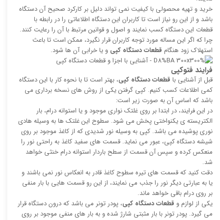
خرید و تهیه محصولی با کیفیت نمی تواند دلیل بر کارکرد صحیح آن دستگاه
باشد و از این رو نیاز است تا کاربران این دستگاه اطلاعاتی را در رابطه با
قطعات این دستگاه کسب نمایند و اصول و قوانین مرتبط با آن را رعایت کنند.
چرا که اگر این مساله مورد توجه کاربران قرار نگیرد، ممکن است تا باعث
استهلاک زود هنگام
قطعات دستگاه کپی
و یا خرابی آن ها شود.
فرایند فتوکپی
قبل از آشنایی با
قطعات دستگاه کپی
، بهتر است تا با نحوه کار با این دستگاه
کمی اطلاعات کسب کنیم. کپی گرفتن یکی از روش های نسخه برداری می
باشد که اساس آن به صورت زیر است:
در این فرایند، در ابتدا بر روی غلتک نواری موجود و یا استوانه درام، بار
الکتریسته ی یکنواختی پخش می شود. سطوح این غلتک ها به وسیله هادی
نوری پوشیده می باشد. کپی به وسیله نور شدیدی که از کاغذ موجود بر روی
شیشه دستگاه کپی، عبور می نماید. قسمت های سفید کاغذ به راحتی نور را
منعکس کرده و سپس آن قسمت از سطح باردار استوانه درام خنثی خواهد
شد.
دقت کنید که قسمت های تیره سطوح کاغذ قادر به انعکاس نور نمی باشند و
یا به عبارتی دیگر نور را جذب می نمایند، از این رو قسمت هایی با بار منفی
بر روی درام باقی خواهد ماند.
یکی از لوازم و
قطعات دستگاه کپی
، پودر تونر می باشد که درون دستگاه قرار
می گیرد. پودر تونر با بار مثبتی شارژ شده و به بار های منفی موجود بر روی