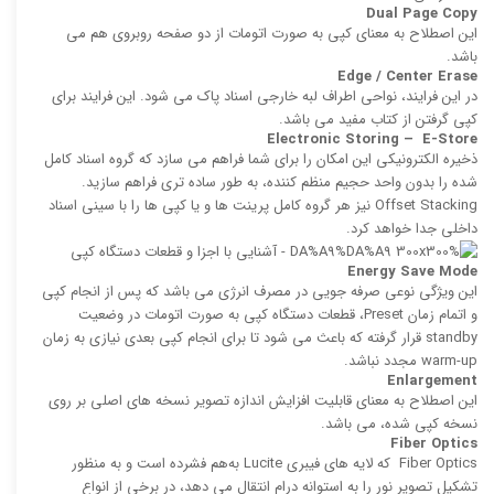
Dual Page Copy
این اصطلاح به معنای کپی به صورت اتومات از دو صفحه روبروی هم می
باشد.
Edge / Center Erase
در این فرایند، نواحی اطراف لبه خارجی اسناد پاک می شود. این فرایند برای
كپی گرفتن از كتاب مفید می باشد.
Electronic Storing – E-Store
ذخیره الكترونیكی این امکان را برای شما فراهم می سازد كه گروه اسناد كامل
‌شده را بدون واحد حجیم منظم‌ كننده، به طور ساده‌ تری فراهم سازید.
Offset Stacking نیز هر گروه كامل پرینت ‌ها و یا كپی‌ ها را با سینی اسناد
داخلی جدا خواهد کرد.
Energy Save Mode
این ویژگی نوعی صرفه‌ جویی در مصرف انرژی می باشد كه پس از انجام كپی
و اتمام زمان Preset، قطعات دستگاه كپی به صورت اتومات در وضعیت
standby قرار گرفته که باعث می‌ شود تا برای انجام كپی بعدی نیازی به زمان
warm-up مجدد نباشد.
Enlargement
این اصطلاح به معنای قابلیت افزایش اندازه تصویر نسخه های اصلی بر روی
نسخه كپی ‌شده، می باشد.
Fiber Optics
Fiber Optics كه لایه‌ های فیبری Lucite به‌هم ‌فشرده است و به منظور
تشكیل تصویر نور را به استوانه درام انتقال می دهد، در برخی از انواع