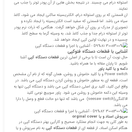
استوانه درام می چسبند. در نتیجه بخش هایی از آن پودر تونر را جذب می
نمایند.
ان قسمتی که بر روی استوانه درام، الکتریسیته ساکنی ایجاد می شود، کاغذ
سیاه می باشد. اما قسمتی که سفید است الکتریسیته را ایجاد نکرده و
تصویری از مدرک بر روی آن شکل خواهد گرفت. هنگامی که ذرات نرم پودر
تونر از استوانه درام جدا و جذب کاغذ شد، به وسیله گرما به سطح کاغذ
چسبیده و در نهایت اولین کپی ایجاد خواهد شد.
آشنایی با قطعات دستگاه فتوکپی
حال نوبت آن است تا با برخی از اصلی ترین
قطعات دستگاه کپی
آشنا
شویم. تا پایان مقاله با ما همراه باشید.
دکمه و یا کلید پاور
Power switch و یا کلید خاموش و روشن، همان گونه که از نام آن مشخص
است، قطعه ای به منطور خاموش و روشن کردن دستگاه کپی می باشد. در
واقع این کلید، کلید برق اصلی دستگاه کپی می باشد و دستگاه کپی تنها به
وسیله این دکمه خاموش و روشن می شود. پاور سوییچ نوعی کلید
الاکلنگی(seesaw switch) می باشد که تنها دو حالت قطع و وصل را دارا
می باشد.
سرپوش اسناد و یا
orginal cover
به طور کلی به جهت انجام عملکرد صحیح و کارآیی بهتر دستگاه کپی در
هنگام اسکن اسناد، از قطعه ای از
قطعات دستگاه کپی
به نام سرپوش و یا