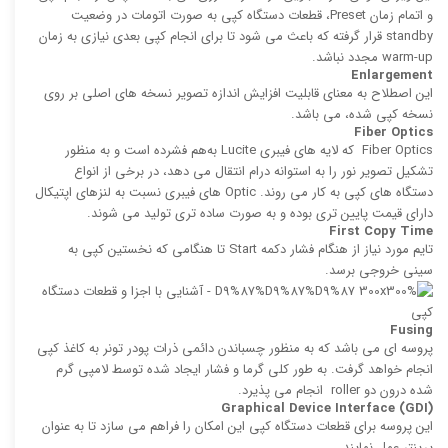
و اتمام زمان Preset، قطعات دستگاه كپی به صورت اتومات در وضعیت
standby قرار گرفته که باعث می‌ شود تا برای انجام كپی بعدی نیازی به زمان
warm-up مجدد نباشد.
Enlargement
این اصطلاح به معنای قابلیت افزایش اندازه تصویر نسخه های اصلی بر روی
نسخه كپی ‌شده، می باشد.
Fiber Optics
Fiber Optics كه لایه‌ های فیبری Lucite به‌هم ‌فشرده است و به منظور
تشكیل تصویر نور را به استوانه درام انتقال می دهد، در برخی از انواع
دستگاه های کپی به کار می روند. Optic های فیبری نسبت به لنزهای اپتیكال
دارای قیمت پایین تری بوده و به صورت ساده ‌تری تولید می‌ شوند.
First Copy Time
تایم مورد نیاز از هنگام فشار دكمه Start تا هنگامی كه نخستین كپی به
سینی خروجی برسد.
Fusing
پروسه ‌ای می باشد كه به منظور چسباندن دائمی ذرات پودر تونر به كاغذ كپی
انجام خواهد گرفت. به طور کلی گرما و فشار ایجاد شده توسط لامپی گرم‌
شده درون دو roller انجام می پذیرد.
Graphical Device Interface (GDI
(
این پروسه برای قطعات دستگاه كپی این امكان را فراهم می سازد تا به عنوان
پرینتر عمل نمایند.