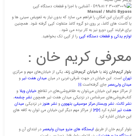
Manual / Multi Bypass
برای کاربران این امکان را فراهم می سازد كه بدون نیاز به تعویض سینی‌ ها و
یا كاست‌ های كاغذ، بر روی دو گروه كاغذ متفاوت كپی گرفته شود. همچنین
برای فرایند كپی دورو نیز به كار برده می ‌شود..
لوازم یدکی و قطعات دستگاه کپی
را از کپی تک بخواهید.
معرفی کریم خان :
بلوار کریم‌خان زند
یا
خیابان کریم‌خان زند
، یکی از خیابان‌های مهم و مرکزی
تهران
است. این خیابان در جهت شرقی-غربی در میان
میدان هفت تیر
و
میدان ولی‌عصر
جای گرفته‌است.
[۱]
از مراکز مهم این خیابان می‌توان به طلافروشی‌های در تقاطع
خیابان ویلا
و
کتاب‌فروشی‌های سرشناس در نزدیکی میدان هفت تیر همچون
نشر چشمه
،
نشر ثالث
،
نشر ویستار
،
مرکز موسیقی بتهوون
و
نشر هنوز
در نزدیکی
میدان
هفت تیر
اشاره کرد.
از مراکز مهم دیگر این خیابان می توان به کافه های
[۳]
[۲]
این خیابان اشاره کرد.
بلوار کریم خان از طریق
ایستگاه های مترو میدان ولیعصر
در ابتدای آن و
ا
یستگاه مترو هفت تیر
در انتهای بلوار قابل دسترسی است.