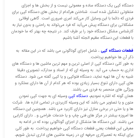
دستگاه کپی یک دستگاه ساده و معمولی نیست و از بخش ها و اجزای
متفاوتی تشکیل شده است. شناختن هرکدام از بخش های دستگاه کپی برای
فردی که دائما با این وسایل کار می‌کند امری ضروری است. گاهی اوقاتی
مشکلاتی برای دستگاه پیش می‌آید که فرد می‌تواند به راحتی و بدون نیاز به
کارشناس مشکل دستگاه خود را بر طرف کند. در نتیجه چه بهتر که ما خودمان
با قطعات این دستگاه عظیم الجثه آشنا باشیم.
.
قطعات دستگاه کپی
، شامل اجزای گوناگونی می باشد که در این مقاله به
ذکر آن ها خواهیم پرداخت.
به طور کلی دستگاه کپی از اصلی ترین و مهم ترین ماشین ها و دستگاه های
اداری به حساب می آید. به وسیله ای که از اسناد و مدارک، تصویری دقیقا
شبیه به آن ها تهیه نماید، دستگاه فتوکپی و یا کپی گفته می شود. دستگاه
های کپی دارای تنوع بسیار زیادی بوده که هر کدام از آن ها دارای عملکرد و
ویژگی های منحصر به فردی می باشند.
همان گونه که اشاره نمودیم،
دستگاه کپی
وسیله ای به جهت کپی نمودن
متون و یا تصاویر می باشد که این وسیله کاربردی در تمامی اداره ها، شرکت
ها و یا حتی در برخی منازل نیز دارای کاربرد می باشد. همچنین این دستگاه
ها امروزه بیشتر در مرکز های فنی چاپ و یا خدمات طراحی و… دارای کارایی
می باشند. این دستگاه ها متشکل از اجزای گوناگونی بوده که در ادامه به
معرفی این قطعات یعنی قطعات دستگاه کپی خواهیم پرداخت. به طور کلی
برای اینکه به تعمیرکاری حرفهه ای در زمینه ماشین های اداری تبدیل شویم،