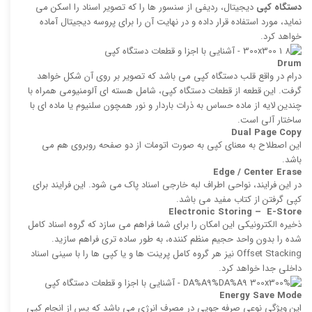
دستگاه کپی
دیجیتال، ردیفی از سنسور ها را كه تصویر اسناد را اسكن می
نماید، مورد استفاده قرار داده و در نهایت آن را برای پروسه دیجیتال آماده
خواهد کرد.
Drum
درام در واقع قلب دستگاه كپی می‌ باشد كه تصویر بر روی آن شكل خواهد
گرفت. این قطعه از قطعات دستگاه کپی، شامل هسته ای آلومنیومی همراه با
چندین لایه از ماده حساس به ذرات باردار و نور همچون سلنیوم یا ماده ای با
ساختار آلی است.
Dual Page Copy
این اصطلاح به معنای کپی به صورت اتومات از دو صفحه روبروی هم می
باشد.
Edge / Center Erase
در این فرایند، نواحی اطراف لبه خارجی اسناد پاک می شود. این فرایند برای
كپی گرفتن از كتاب مفید می باشد.
Electronic Storing – E-Store
ذخیره الكترونیكی این امکان را برای شما فراهم می سازد كه گروه اسناد كامل
‌شده را بدون واحد حجیم منظم‌ كننده، به طور ساده‌ تری فراهم سازید.
Offset Stacking نیز هر گروه كامل پرینت ‌ها و یا كپی‌ ها را با سینی اسناد
داخلی جدا خواهد کرد.
Energy Save Mode
این ویژگی نوعی صرفه‌ جویی در مصرف انرژی می باشد كه پس از انجام كپی