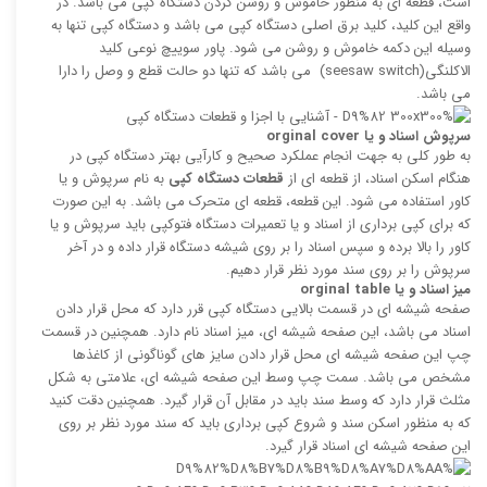
است، قطعه ای به منطور خاموش و روشن کردن دستگاه کپی می باشد. در
واقع این کلید، کلید برق اصلی دستگاه کپی می باشد و دستگاه کپی تنها به
وسیله این دکمه خاموش و روشن می شود. پاور سوییچ نوعی کلید
الاکلنگی(seesaw switch) می باشد که تنها دو حالت قطع و وصل را دارا
می باشد.
سرپوش اسناد و یا
orginal cover
به طور کلی به جهت انجام عملکرد صحیح و کارآیی بهتر دستگاه کپی در
هنگام اسکن اسناد، از قطعه ای از
قطعات دستگاه کپی
به نام سرپوش و یا
کاور استفاده می شود. این قطعه، قطعه ای متحرک می باشد. به این صورت
که برای کپی برداری از اسناد و یا تعمیرات دستگاه فتوکپی باید سرپوش و یا
کاور را بالا برده و سپس اسناد را بر روی شیشه دستگاه قرار داده و در آخر
سرپوش را بر روی سند مورد نظر قرار دهیم.
میز اسناد و یا
orginal table
صفحه شیشه ای در قسمت بالایی دستگاه کپی قرر دارد که محل قرار دادن
اسناد می باشد، این صفحه شیشه ای، میز اسناد نام دارد. همچنین در قسمت
چپ این صفحه شیشه ای محل قرار دادن سایز های گوناگونی از کاغذها
مشخص می باشد. سمت چپ وسط این صفحه شیشه ای، علامتی به شکل
مثلث قرار دارد که وسط سند باید در مقابل آن قرار گیرد. همچنین دقت کنید
که به منظور اسکن سند و شروع کپی برداری باید که سند مورد نظر بر روی
این صفحه شیشه ای اسناد قرار گیرد.