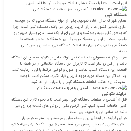
لازم است تا ابتدا با دستگاه ها و قطعات مربوط به آن ها آشنا شویم.
دستگاه کپی
همان طور که بدان اشاره نمودیم، یکی از انواع دستگاه هایی که در سیستم
اداری تمامی کشور ها دارای کاربرد زیادی می باشد، دستگاه کپی است. چرا
که به طور کلی تهیه رونوشت و یا کپی ای از یک سند امری بسیار ضروری و
واجب است. از این رو معمولا خریداران این دستگاه در تلاش هستند تا
دستگاهی با کیفیت بسیار بالا قطعات دستگاه کپی مناسبی را خریداری
نمایند.
خرید و تهیه محصولی با کیفیت نمی تواند دلیل بر کارکرد صحیح آن دستگاه
باشد و از این رو نیاز است تا کاربران این دستگاه اطلاعاتی را در رابطه با
قطعات این دستگاه کسب نمایند و اصول و قوانین مرتبط با آن را رعایت کنند.
چرا که اگر این مساله مورد توجه کاربران قرار نگیرد، ممکن است تا باعث
استهلاک زود هنگام
قطعات دستگاه کپی
و یا خرابی آن ها شود.
فرایند فتوکپی
قبل از آشنایی با
قطعات دستگاه کپی
، بهتر است تا با نحوه کار با این دستگاه
کمی اطلاعات کسب کنیم. کپی گرفتن یکی از روش های نسخه برداری می
باشد که اساس آن به صورت زیر است:
در این فرایند، در ابتدا بر روی غلتک نواری موجود و یا استوانه درام، بار
الکتریسته ی یکنواختی پخش می شود. سطوح این غلتک ها به وسیله هادی
نوری پوشیده می باشد. کپی به وسیله نور شدیدی که از کاغذ موجود بر روی