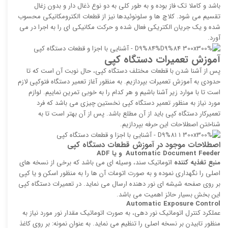
باشد و کاملا تک فاز بوده و به طور کلی به دو نوع ذغال دار و بدون زغال
تقسیم می شود. کلاچ ها و سلونوئیدها نیز از قطعات الکترومکانیکی محسوب
شده و یک جریان الکتریکی فعال شده و حرکت مکانیکی ای را به اجرا در می
آورد.
آموزش تعمیرات دستگاه کپی
پس از آشنا شدن با قطعات مختلف دستگاه کپی، حال نوبت آن است که تا
حدودی به آموزش تعمیرات بپردازیم. به منظور آغاز تعمیر دستگاه فتوکپی لازم
است تا با موارد زیر آشنا باشیم و هر کدام را به خوبی تمرین نماییم. لوازم
مورد نیاز به منظور تعمیر دستگاه کپی نخستین چیزی می باشد که فرد
تعمیرکار دستگاه کپی باید از آن مطلع باشد. پس از آن بهتر است تا به
شناختن اصطلاحات این حرفه بپردازیم.
اصطلاحات موجود در آموزش قطعات دستگاه کپی
Automatic Document Feeder
و یا
ADF
منبع تغذیه‌ كننده
اتوماتیک سند، وسیله‌ ای می باشد كه برخی از نسخه ‌های
اصلی را نگهداری نموده و به صورت اتومات آن ها را به منظور اسكن و یا كپی
بر روی صفحه شیشه ای نور‌ دهنده ارسال می نماید. در تعمیرات دستگاه کپی
این بخش بسیار حائز اهمیت می باشد.
Automatic Exposure Control
عملكرد كنترل اتوماتیک نور دهی، به صورت اتوماتیک مقدار نور مورد نیاز به
منظور تابیدن بر نسخه اصلی را تنظیم می نماید. به عنوان نمونه: بر روی كاغذ