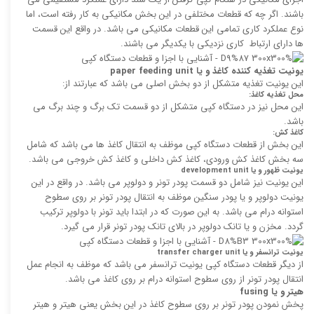
باشند. اگر چه که قطعات مختلفی در این بخش مکانیکی به کار رفته است، اما
نوع عملکرد کاری تمامی این قطعات مکانیکی می باشد. در واقع این قسمت
ها دارای ارتباط کاری نزدیکی با یکدیگر می باشند.
یونیت تغذیه کننده کاغذ و یا
paper feeding unit
این یونیت تغذیه متشکل از دو بخش اصلی می باشد که عبارتند از:
محل تغذیه کاغذ:
این محل نیز در دستگاه کپی متشکل از دو قسمت تک برگ و چند برگ می
باشد.
کاغذ کش:
این بخش از قطعات دستگاه کپی موظف به انتقال کاغذ ها می باشد که شامل
سه بخش کاغذ کش ورودی، کاغذ کش داخلی و کاغذ کش خروجی می باشد.
یونیت ظهور و یا
development unit
این یونیت نیز شامل دو قسمت پودر تونر و دولوپر می باشد. در واقع در این
یونیت دولوپر و یا پودر سنگین موظف به انتقال پودر تونر بر روی سطوح
استوانه درام می باشد. به این صورت که در ابتدا باید تونر با دولوپر ترکیب
گردد. مخزن و یا تانک دولوپر در بالای تانک پودر تونر قرار می گیرد.
یونیت ترانسفر و یا
transfer charger unit
از دیگر قطعات دستگاه کپی یونیت ترانسفر می باشد که موظف به انجام عمل
انتقال پودر تونر از روی سطوح استوانه درام بر روی کاغذ می باشد.
هیتر و یا
fusing
پخش نمودن پودر تونر بر روی سطوح کاغذ در این بخش یعنی هیتر و هیتر