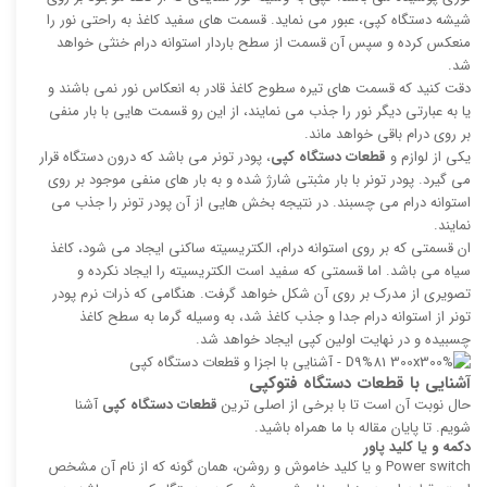
شیشه دستگاه کپی، عبور می نماید. قسمت های سفید کاغذ به راحتی نور را
منعکس کرده و سپس آن قسمت از سطح باردار استوانه درام خنثی خواهد
شد.
دقت کنید که قسمت های تیره سطوح کاغذ قادر به انعکاس نور نمی باشند و
یا به عبارتی دیگر نور را جذب می نمایند، از این رو قسمت هایی با بار منفی
بر روی درام باقی خواهد ماند.
یکی از لوازم و
قطعات دستگاه کپی
، پودر تونر می باشد که درون دستگاه قرار
می گیرد. پودر تونر با بار مثبتی شارژ شده و به بار های منفی موجود بر روی
استوانه درام می چسبند. در نتیجه بخش هایی از آن پودر تونر را جذب می
نمایند.
ان قسمتی که بر روی استوانه درام، الکتریسیته ساکنی ایجاد می شود، کاغذ
سیاه می باشد. اما قسمتی که سفید است الکتریسیته را ایجاد نکرده و
تصویری از مدرک بر روی آن شکل خواهد گرفت. هنگامی که ذرات نرم پودر
تونر از استوانه درام جدا و جذب کاغذ شد، به وسیله گرما به سطح کاغذ
چسبیده و در نهایت اولین کپی ایجاد خواهد شد.
آشنایی با قطعات دستگاه فتوکپی
حال نوبت آن است تا با برخی از اصلی ترین
قطعات دستگاه کپی
آشنا
شویم. تا پایان مقاله با ما همراه باشید.
دکمه و یا کلید پاور
Power switch و یا کلید خاموش و روشن، همان گونه که از نام آن مشخص