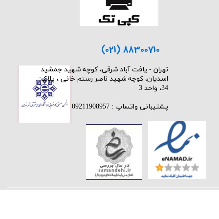
(021) 88300710
​تهران - یافت آباد شرقی، کوچه شهید جمشید
اسدیان، کوچه شهید ناصر رستم خانی ، پلاک:
34، واحد 3
پشتیبانی واتساپ : 09211908957