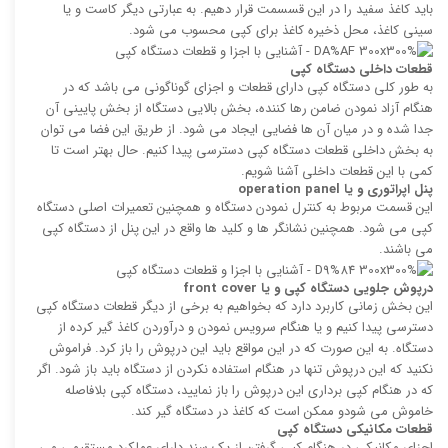
باید کاغذ سفید را در این قسسمت قرار دهیم. به عبارتی دیگر کاست و یا
سینی کاغذ، محل ذخیره کاغذ برای کپی محسوب می شود.
قطعات داخلی دستگاه کپی
به طور کلی دستگاه کپی دارای قطعات و اجزای گوناگونی می باشد که در
هنگام آزاد نمودن ضامن رها کننده، بخش بالایی دستگاه از بخش پایینی آن
جدا شده و در میان آن ها فضایی ایجاد می شود. از طریق این فضا می توان
به بخش داخلی قطعات دستگاه کپی دسترسی پیدا کنیم. حال بهتر است تا
کمی با این قطعات داخلی آشنا شویم.
پنل اپراتوری و یا
operation panel
این قسمت مربوط به کنترل نمودن دستگاه و همچنین تعمیرات اصلی دستگاه
کپی می شود. همچنین نشانگر ها و کلید ها واقع در این پنل از دستگاه کپی
می باشند.
درپوش جلویی دستگاه کپی و یا
front cover
این بخش زمانی کاربرد دارد که بخواهیم به برخی از دیگر قطعات دستگاه کپی
دسترسی پیدا کنیم و یا هنگام سرویس نمودن و درآوردن کاغذ گیر کرده از
دستگاه. به این صورت که در این مواقع باید این درپوش را باز کرد. فراموش
نکنید که این درپوش تنها در هنگام استفاده نکردن از دستگاه باید باز شود. اگر
که در هنگام کپی برداری این درپوش را باز نمایید، دستگاه کپی بلافاصله
خاموش می شودو ممکن است که کاغذ در دستگاه گیر کند.
قطعات مکانیکی دستگاه کپی
اجزای مکانیکی در هنگام کپی گرفتن از یک سند دارای عملکرد مستقیمی می