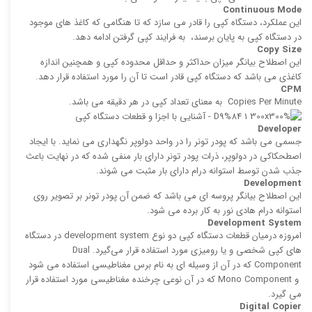
Continuous Mode
این عملکرد، دستگاه کپی را قادر می ‌سازد که تا هنگامی كه كاغذ های موجود
در دستگاه کپی به پایان برسند، به فرایند كپی گرفتن ادامه دهد.
Copy Size
این اصطلاح بیانگر میزان حداكثر و حداقل محدوده كپی و همچنین اندازه
كاغذی می باشد كه دستگاه كپی قادر است تا آن را مورد استفاده قرار دهد.
CPM
‍Copies Per Minute به معنای تعداد كپی در هر دقیقه می باشد.
Developer
جسمی می باشد كه پودر تونر را در واحد دولوپر نگهداری می نماید. با ایجاد
اصطحکاکی در دولوپر، ذرات پودر تونر دارای بار منفی شده كه در نهایت باعث
جذب شدن توسط استوانه درام دارای بار مثبت می ‌شوند.
Development
این اصطلاح بیانگر پروسه ‌ای می باشد كه ضمن آن پودر تونر بر تصویر روی
استوانه درام هادی نور به كار‌ برده می ‌شود.
Development System
امروزه درمیان قطعات دستگاه کپی دو نوع development system در دستگاه
های کپی شخصی و یا رومیزی مورد استفاده قرار می‌گیرد. Dual
Component كه در آن از وسیله ای به نام برس مغناطیسی استفاده می‌ شود
و Mono Component كه در آن نوعی چرخنده مغناطیسی مورد استفاده قرار
می گیرد.
Digital Copier