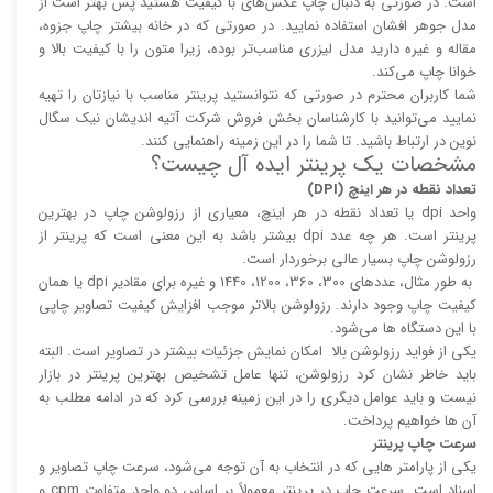
است. در صورتی به دنبال چاپ عکس‌های با کیفیت هستید پس بهتر است از
مدل جوهر افشان استفاده نمایید. در صورتی که در خانه بیشتر چاپ جزوه،
مقاله و غیره دارید مدل لیزری مناسب‌تر بوده، زیرا متون را با کیفیت بالا و
خوانا چاپ می‌کند.
شما کاربران محترم در صورتی که نتوانستید پرینتر مناسب با نیازتان را تهیه
نمایید می‌توانید با کارشناسان بخش فروش شرکت آتیه اندیشان نیک سگال
نوین در ارتباط باشید. تا شما را در این زمینه راهنمایی کنند.
مشخصات یک پرینتر ایده آل چیست؟
تعداد نقطه در هر اینچ (DPI)
واحد dpi یا تعداد نقطه در هر اینچ، معیاری از رزولوشن چاپ در بهترین
پرینتر است. هر چه عدد dpi بیشتر باشد به این معنی است که پرینتر از
رزولوشن چاپ بسیار عالی برخوردار است.
به طور مثال، عدد‌های 300، 360، 1200، 1440 و غیره برای مقادیر dpi یا همان
کیفیت چاپ وجود دارند. رزولوشن بالا‌‌تر موجب افزایش کیفیت تصاویر چاپی
با این دستگاه ها می‌شود.
یکی از فواید رزولوشن بالا امکان نمایش جزئیات بیشتر در تصاویر است. البته
باید خاطر نشان کرد رزولوشن، تنها عامل تشخیص بهترین پرینتر در بازار
نیست و باید عوامل دیگری را در این زمینه بررسی کرد که در ادامه مطلب به
آن ها خواهیم پرداخت.
سرعت چاپ پرینتر
یکی از پارامتر هایی که در انتخاب به آن توجه می‌شود، سرعت چاپ تصاویر و
اسناد است. سرعت چاپ در پرینتر معمولاً بر اساس دو واحد متفاوت cpm و