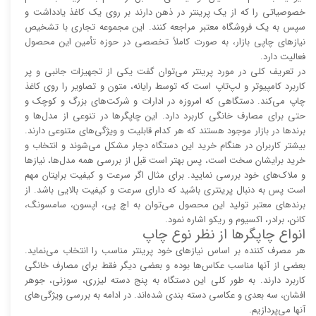
خصوصیاتی را که از یک پرینتر در ذهن دارند بر روی یک کاغذ یادداشت و
سپس به یک فروشگاه معتبر مراجعه کنند. این مجموعه تجاری با تشخیص
نیاز‌‌های چاپی بازار، به صورت کاملاً تخصصی در حوزه تأمین این محصول
فعالیت دارد.
در تعریف کلی در مورد پرینتر می‌توان گفت یکی از تجهیزات جانبی و پر
کاربرد کامپیوتر و لپ‌تاپ است که توسط رایانه، متون و تصاویر را روی کاغذ
چاپ می‌کند. دستگاهی که امروزه در ادارات و شرکت‌های بزرگ و کوچک و
حتی برای مصارف خانگی کاربرد دارد. این چاپگر‌ها در تنوعی از مدل‌ها و
برند‌ها در بازار موجود هستند که هر کدام قابلیت و ویژگی‌های متنوعی دارند.
بیشتر کاربران در هنگام خرید این دستگاه دچار مشکل می‌شوند و انتخاب و
خرید برایشان سخت است، پس بهتر است قبل از بررسی همه مدل‌ها، نیاز‌ها
و ملاک‌های خود بررسی نمایید. برای مثال اگر سرعت و کیفیت برایتان مهم
است پس به دنبال پرینتری باشید که دارای سرعت و کیفیت بالایی باشد. از
برند‌های معتبر تولید این محصول می‌توان به اچ پی، اپسون، سامسونگ،
کانن، برادر، اکسیوم و ریکو اشاره نمود.
انواع چاپگر‌ها از نظر نوع چاپ
هر مصرف کننده بر اساس نیاز‌های خود پرینتر مناسب را انتخاب می‌نماید.
بعضی از آنها مناسب عکاس‌ها بوده و بعضی دیگر فقط برای مصارف خانگی
کاربرد دارند. به طور کلی این دستگاه به پنج دسته لیزری، سوزنی، جوهر
افشان، سه بعدی و عکاسی دسته بندی شده‌اند. در ادامه به بررسی ویژگی‌های
آنها می‌پردازیم.