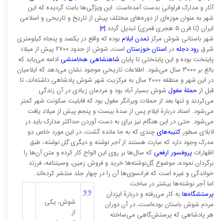
آثار و مدارک فراوانی بدست آمده‌است. این ویژگی‌ها باعث گردیده که این
شهر به عنوان موزه‌ای از دوره‌های مختلف پیش از تاریخ و تاریخی و اسلامی
ایران (تا قرن ۵ هجری قمری) تبدیل گردد.
[۳]
شهر باستانی شوش مرکز
تمدن ایلام
بوده که واقع در یکصد و پنجاه کیلومتری
شرق
رود دجله
در
استان خوزستان
است، شوش از حدود ۲۷۰۰ پیش از میلاد
پایتخت بوده و این پایتختی تا پایان
شاهنشاهی هخامنشی
ادامه می‌یابد که
بالغ بر ۳۰۰۰ سال می‌شود. اطلاعات تاریخی موجود نشان می‌دهد که ایلامیان
در این شهر و منطقه ۲۰۰۰ سال به مرکزیت شهر شوش پادشاهی داشته‌اند، تا
قبل از
حملهُ مغول
شوش بسیار آباد بود و مردمان زیادی در آن زندگی
می‌کردند و تنها بعد از حملات ویرانگر مغول بود که قابلیت سکونت شهر کمتر
می‌شود. اسناد دربارهُ ایلام پس از سدهُ بیست و پنجم پیش از میلاد یافت
می‌شود. حتی در این هنگام نیز برای به دست آوردن حداکثر مدارک باید در
لابلای سطور
کتیبه‌های
چندی که به جا مانده گشت، در این مورد خاص دو
مدرک وجود دارد که عبارت هستند از
آجر نوشته
و دیگری
گِل نوشته
، طبق
اظهارات
پروفسور ارفعی
که سال‌ها بر روی این الواح کار کرده و متن آن‌ها را
برگردان نموده، موضوع گِل‌نوشته‌ها خرید و فروش زمین، وصیتنامه، فرزند
خواندگی و غیره است که فرانسوی‌ها آن را در چهار جلد منتشر کرده‌اند.
اما آجر نوشته‌ها بیشتر در ساخت
”
پرستشگاه‌ها
به کار می‌رفته و دربارهٔ ایزدان
شوش، یکی
مردم شوش باستان بوده‌است، در آن دوران
از
هر پادشاهی که پرستش‌گاهی می‌ساخته