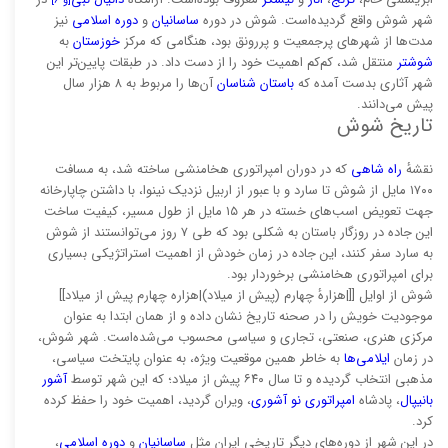
[و ۶]
شهر شوش واقع گردیده‌است. شوش در دوره
ساسانیان
و
دوره اسلامی
نیز
مدت‌ها از شهرهای پرجمعیت و پررونق بود، هنگامی که مرکز
خوزستان
به
شوشتر
منتقل شد، کم‌کم‌ اهمیت خود را از دست داد. در طبقات پایین‌تر این
شهر آثاری بدست آمده که
باستان شناسان
آن‌ها را مربوط به ۸ هزار سال
پیش می‌دانند.
تاریخ شوش
نقشهٔ
راه شاهی
که در دوران امپراتوری هخامنشی ساخته شد، به مسافت
۱۷۰۰ مایل از شوش تا سارد و با عبور از اربیل نزدیک نینوا، با داشتن چاپارخانه
جهت تعویض اسب‌های خسته در هر ۱۵ مایل از طول مسیر، کیفیت ساخت
این جاده در روزگار باستان به شکلی بود که طی ۷ روز می‌توانستند از شوش
به سارد سفر کنند، این جاده در زمان خودش از اهمیت استراتژیکی بسیاری
برای امپراتوری هخامنشی برخوردار بود.
شوش از اوایل [[|هزارهٔ چهارم (پیش از میلاد)|هزاره چهارم پیش از میلاد]]
موجودیت خویش را در صحنه تاریخ نشان داده و از همان ابتدا به عنوان
مرکزی هنری، صنعتی، تجاری و سیاسی محسوب می‌شده‌است. شهر شوش،
در زمان
ایلامی‌ها
به خاطر همین موقعیت ویژه، به عنوان پایتخت سیاسی،
مذهبی انتخاب گردیده و تا سال ۶۴۰ پیش از میلاد؛ که این شهر توسط
آشور
بانیپال
، پادشاه
امپراتوری نو آشوری
، ویران گردید، اهمیت خود را حفظ کرده
کرد.
در این شهر از دوره‌های دیگر تاریخی ایران مثل
ساسانیان
و
دوره اسلامی
،