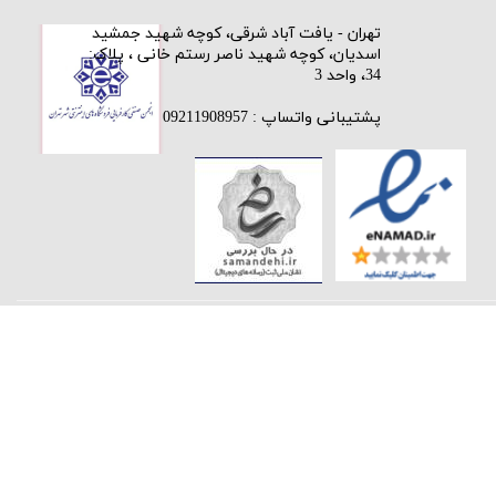
​تهران - یافت آباد شرقی، کوچه شهید جمشید
اسدیان، کوچه شهید ناصر رستم خانی ، پلاک:
34، واحد 3
پشتیبانی واتساپ : 09211908957