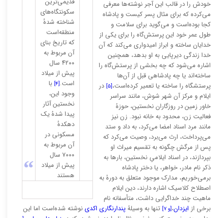
قدیمی‌ترین
خودش را در قالب این آجر نوشته‌ها معرفی
سکونتگاه‌های
می‌کرده که برای مثال پسر کیست و پادشاه
شناخته شدهٔ
کجا بوده‌است و می‌گوید برای سلامت و
منطقه‌است
طول عمر خود این پرستش‌گاه را برای یکی از
که تاریخ بنای
خدایان ساخته و ابراز امیدواری می‌کند که آن
آن مربوط به
خدا زندگی دیرپایی به او بدهد، همچنین
۴۲۰۰ سال
اشاره می‌شود که چه بخشی از پرستش‌گاه را
پیش از میلاد
ساخته‌اند یا چه پادشاهی قبل از آن‌ها
است.
با
[۴]
پرستشگاه را ساخته یا تعمیر کرده‌است،
در
[۵]
وجود این،
ایلام و مرکز آن شهر شوش، مانند سراسر
نخستین آثار
خاور زمین در روزگاران نخستین، حوزهُ
پیدا شدهُ یک
فعالیت زن، محدود به خانه نبود. زن نیز
دهکدهٔ
مانند مرد اسناد امضا می‌کرد، به داد و ستد
مسکونی در
می‌پرداخت، ارث می‌برد، وصیت می‌کرد که
آن مربوط به
پس از مرگش چگونه به تقسیم میراث او
۷۰۰۰ سال
بپردازند، در اسناد ایلامیِ نخستین، بارها به
“
پیش از میلاد
ذکر نام مادر، خواهر، یا دختر پادشاه
هستند
برمی‌خوریم، مدارک موجود متعلق به دورهُ به
اصطلاح کلاسیک اشاره دارند، دین ایلام
ماهیت چند خداگرایی داشت، متأسفانه نام
برخی از
ایزدان
،
تنها به وسیلهُ
پندارنگاری اکدی
نوشته شده‌است اما این
[و ۷]