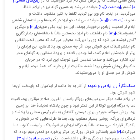
بدان معنی نیست که بر فرض مثال نام ایزد خورشید، که در
زبان‌های سامی
[و
شمش
خوانده می‌شد به همین گونه نیز در ایلام تلفظ
۸]
[یادداشت ۱]
[و ۹]
می‌گردید، در اینجا نام وی بی تردید تلفظ به کلی متفاوت داشت و
ناخونته
خوانده می‌شد، دو ایزد در کتیبه‌ها و نوشته‌های شاهی
[یادداشت ۲]
[و ۱۰]
ایلام از اهمیت زیادی برخوردار بودند، این دو ایزد یکی
هوبان
و دیگری
[و ۱۱]
اینشوشیناک
نام داشتند، نام ایزدِ نخستین غالباً با نشانه‌های پندارنگاری
[و ۱۲]
اکدی
نوشته می‌شود که وی را «بزرگ» معرفی می‌کند که معنی تحت‌الفظی
نام اینشوشیناک
ایزد شوش
بود، اگر چه ممکن بود پادشاهان، این ایزدان را
برتر از خودشان اعلام کنند، اما چندین قطعه و بریدهُ سفالین به گونه‌ای مادر-
ایزد اشاره می‌کنند و صدها تندیس گِلی کوچکِ این ایزد که در جریان
خاکبرداری‌های شوش پیدا شده، حکایت از آن دارند که همهُ مردم ایلام و
شوش از سر صِدق او را می‌پرستیدند.
سنگ‌نگارهٔ زن ایلامی و ندیمه
از آثار به جا مانده از ایلامیان که پایتخت آن‌ها
شهر شوش بود.
در ایلام مانند دیگر سرزمین‌های روزگار باستان.
نفرین
صلاح مؤثری بود، قدرت
دعا به درگاه ایزدی توانا از این کمتر نبود و چون پادشاه نمایندهُ خدا بر زمین
بود. روش سوگند خوردن برای درستی گفته‌ای به نام رئیس محلی یا پادشاه و
فرمانروای بزرگ. روشی بسیار مطلوب بود، بعدها طرف‌هایی که در شوش با
یکدیگر قرارداد می‌بستند غالباً به درگاه ایزدان
اینشوشیناک
و
ایشمه کاراب
دعا
می‌کردند
شهر باستانی شوش روزگاری مرکز برخورد دو تمدن مهم بوده، که
[۶]
هریک به سهم خود در دیگری تأثیر داشته‌است، یکی
تمدن میانرودان
[و ۱۳]