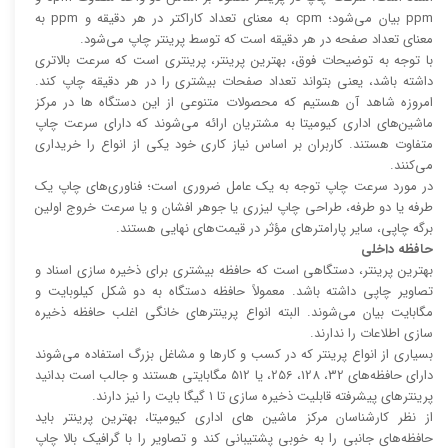
ppm بیان می‌شود؛ cpm به معنای تعداد کاراکتر در هر دقیقه و ppm به
معنای تعداد صفحه در هر دقیقه است که توسط پرینتر چاپ می‌شود.
با توجه به توضیحات فوق، بهترین پرینتر، پرینتری است که سرعت بالا‌‌تری
داشته باشد، یعنی بتواند تعداد صفحات بیشتری را در هر دقیقه چاپ کند.
امروزه شاهد آن هستیم که محصولات متنوعی از این دستگاه ها در مرکز
ماشین‌های اداری کیومیتا به مشتریان ارائه می‌شوند که دارای سرعت چاپ
متفاوت هستند. کاربران بر اساس نیاز کاری خود یکی از انواع را خریداری
می‌کنند.
در مورد سرعت چاپ توجه به یک عامل ضروری است؛ فناوری‌های چاپ یک
طرفه یا دو طرفه، طراحی چاپ لیزری یا جوهر افشان و یا سرعت خروج اولین
برگه چاپی، سایر پارامتر‌های مؤثر در قیمت‌های نهایی هستند.
حافظه داخلی
بهترین پرینتر، دستگاهی است که حافظه بیشتری برای ذخیره سازی اسناد و
تصاویر چاپی داشته باشد. معمولاً حافظه دستگاه به دو شکل کیلوبایت و
مگابایت بیان می‌شوند. البته انواع پرینتر‌های خانگی اغلب حافظه ذخیره
سازی اطلاعات را ندارند.
بسیاری از انواع پرینتر که در کسب و کار‌ها و مشاغل بزرگ استفاده می‌شوند
دارای حافظه‌های 32، 128، 256، یا 512 مگابایتی هستند و جالب است بدانید
پرینتر‌های پیشرفته قابلیت ذخیره سازی تا 1 گیگا بایت را نیز دارند.
از نظر کارشناسان مرکز ماشین های اداری کیومیتا، بهترین پرینتر باید
حافظه‌های جانبی را به خوبی پشتیبانی کند و تصاویر را با گرافیک بالا چاپ