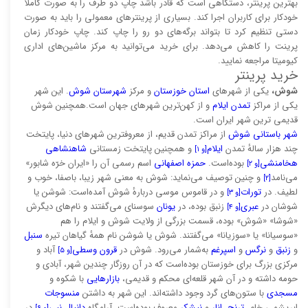
بهترین پرینتر، دستگاهی است که قادر باشد چاپ دو طرف را به صورت کاملاً
خودکار برای کاربران اجرا کند. بسیاری از پرینتر‌های معمولی را باید به صورت
دستی تنظیم کرد تا بتواند برگه‌های دو رو را چاپ کند. چاپ خودکار زمان
پرینت را کاهش می‌دهد. برای خرید می‌توانید به مرکز ماشین‌های اداری
کیومیتا مراجعه نمایید.
خرید پرینتر
شوش،
یکی از شهرهای
استان خوزستان
و مرکز
شهرستان شوش
. این شهر
یکی از مراکز
تمدن ایلام
و از کهن‌ترین شهرهای جهان است.همچنین شوش
قدیمی ترین شهر ایران است.
شهر باستانی شوش
از مراکز تمدن قدیم، از معروفترین شهرهای دنیا، پایتخت
چند هزار سالهٔ تمدن
ایلام
و همچنین پایتخت زمستانی
شاهنشاهی
[و ۱]
هخامنشی
بوده‌است.
حمزه اصفهانی
اسم رسمی آن را «ایران خرّه شابور»
[و ۲]
می‌نامد
و چنین توصیف می‌نماید: شوش به معنی شهر زیبا، باصفا، خوب و
[۲]
لطیف. در
تورات
و در قاموس موسی دربارهٔ شوش آمده‌است: شوشن یا
[و ۳]
شوشان در
عبری
زنبق بوده، در
یونان
سوسنای می‌گفتند و نام‌های دیگرش
[و ۴]
«شوشا» «شوش» بوده، قسمت بزرگی از ولایت شوش و ایلام را هم
«سوسیانا» یا «سوزیانا» می‌گفتند. شوش یا شوشن نام همهٔ گیاهان تیره
سنبل
و
زنبق
و
نرگس
و
اسپرغم
به‌شمار می‌رود. شوش در
قرون وسطی
آباد و
[و ۵]
مرکزی بزرگ برای خوزستان بوده‌است که در آن روزگار چندین شهر، آبادی و
حومه داشته و در آن شهر قلعه‌ای محکم و قدیمی،
بازارهایی
با شکوه و
مسجدی
با ستون‌های گرد وجود داشته‌اند. این شهر به داشتن
منسوجات
ابریشمی خام،
ترنج
،
انار
و
نیشکر
معروف بوده‌است. آرامگاه
دانیال نبی
در