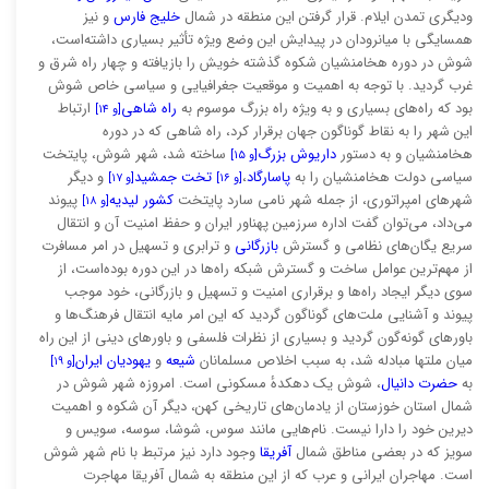
ودیگری تمدن ایلام. قرار گرفتن این منطقه در شمال
خلیج فارس
و نیز
همسایگی با میانرودان در پیدایش این وضع ویژه تأثیر بسیاری داشته‌است،
شوش در دوره هخامنشیان شکوه گذشته خویش را بازیافته و چهار راه شرق و
غرب گردید. با توجه به اهمیت و موقعیت جغرافیایی و سیاسی خاص شوش
بود که راه‌های بسیاری و به ویژه راه بزرگ موسوم به
راه شاهی
ارتباط
[و ۱۴]
این شهر را به نقاط گوناگون جهان برقرار کرد، راه شاهی که در دوره
هخامنشیان و به دستور
داریوش بزرگ
ساخته شد، شهر شوش، پایتخت
[و ۱۵]
سیاسی دولت هخامنشیان را به
پاسارگاد
،
تخت جمشید
و دیگر
[و ۱۶]
[و ۱۷]
شهرهای امپراتوری، از جمله شهر نامی سارد پایتخت
کشور لیدیه
پیوند
[و ۱۸]
می‌داد، می‌توان گفت اداره سرزمین پهناور ایران و حفظ امنیت آن و انتقال
سریع یگان‌های نظامی و گسترش
بازرگانی
و ترابری و تسهیل در امر مسافرت
از مهم‌ترین عوامل ساخت و گسترش شبکه راه‌ها در این دوره بوده‌است، از
سوی دیگر ایجاد راه‌ها و برقراری امنیت و تسهیل و بازرگانی، خود موجب
پیوند و آشنایی ملت‌های گوناگون گردید که این امر مایه انتقال فرهنگ‌ها و
باورهای گونه‌گون گردید و بسیاری از نظرات فلسفی و باورهای دینی از این راه
میان ملتها مبادله شد، به سبب اخلاص مسلمانان
شیعه
و
یهودیان ایران
[و ۱۹]
به
حضرت دانیال
، شوش یک دهکدهٔ مسکونی است. امروزه شهر شوش در
شمال استان خوزستان از یادمان‌های تاریخی کهن، دیگر آن شکوه و اهمیت
دیرین خود را دارا نیست. نام‌هایی مانند سوس، شوشا، سوسه، سویس و
سویز که در بعضی مناطق شمال
آفریقا
وجود دارد نیز مرتبط با نام شهر شوش
است. مهاجران ایرانی و عرب که از این منطقه به شمال آفریقا مهاجرت