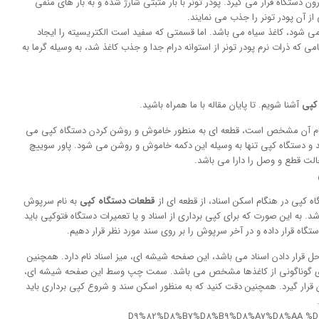
ون دستگاه قرار می گیرد. پودر تونر با بار مثبتی شارژ شده و به بار های منفی
ز آن پودر تونر را جذب می نمایند.
 می شود، کاغذ سیاه می باشد. اما قسمتی که سفید است الکتریسیته را ایجاد
که ذرات نرم پودر تونر از استوانه درام جدا و جذب کاغذ شد، به وسیله گرما به
کپی
آشنا شویم. تا پایان مقاله با ما همراه باشید.
نه که از نام آن مشخص است، قطعه ای به منطور خاموش و روشن کردن دستگاه کپی می
د و دستگاه کپی تنها به وسیله این دکمه خاموش و روشن می شود. پاور سوییچ
 کپی در هنگام اسکن اسناد، از قطعه ای از
قطعات دستگاه کپی
به نام سرپوش
. به این صورت که برای کپی برداری از اسناد و یا تعمیرات دستگاه فتوکپی باید
ستگاه قرار داده و در آخر سرپوش را بر روی سند مورد نظر قرار دهیم.
 قرار دادن اسناد می باشد، این صفحه شیشه ای، میز اسناد نام دارد. همچنین
ی گوناگونی از کاغذها مشخص می باشد. سمت چپ وسط این صفحه شیشه ای،
 قرار گیرد. همچنین دقت کنید که به منظور اسکن سند و شروع کپی برداری باید