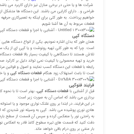
شرکت ها و یا حتی در برخی منازل نیز دارای کاربرد می باشد
طراحی و… دارای کارایی می باشند. این دستگاه ها متشکل از 
خواهیم پرداخت. به طور کلی برای اینکه به تعمیرکاری حرفهه ا
قطعات مربوط به آن ها آشنا شویم.
دستگاه کپی
همان طور که بدان اشاره نمودیم، یکی از انواع دستگاه هایی 
است. چرا که به طور کلی تهیه رونوشت و یا کپی ای از یک سن
تلاش هستند تا دستگاهی با کیفیت بسیار بالا قطعات دستگاه 
خرید و تهیه محصولی با کیفیت نمی تواند دلیل بر کارکرد صحیح
رابطه با قطعات این دستگاه کسب نمایند و اصول و قوانین مرتبط
است تا باعث استهلاک زود هنگام
قطعات دستگاه کپی
و یا خ
فرایند فتوکپی
قبل از آشنایی با
قطعات دستگاه کپی
، بهتر است تا با نحوه 
برداری می باشد که اساس آن به صورت زیر است:
در این فرایند، در ابتدا بر روی غلتک نواری موجود و یا است
هادی نوری پوشیده می باشد. کپی به وسیله نور شدیدی که ا
به راحتی نور را منعکس کرده و سپس آن قسمت از سطح باردا
دقت کنید که قسمت های تیره سطوح کاغذ قادر به انعکاس نور ن
بار منفی بر روی درام باقی خواهد ماند.