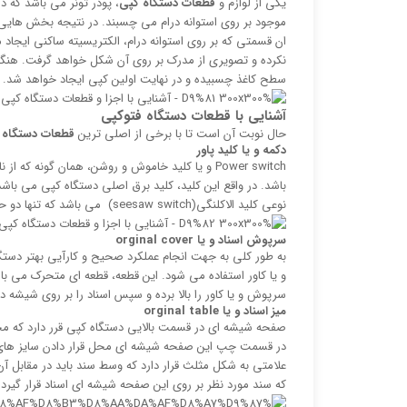
یکی از لوازم و
قطعات دستگاه کپی
، پودر تونر می باشد که در
موجود بر روی استوانه درام می چسبند. در نتیجه بخش هایی ا
ان قسمتی که بر روی استوانه درام، الکتریسیته ساکنی ایجاد
نکرده و تصویری از مدرک بر روی آن شکل خواهد گرفت. هنگامی 
سطح کاغذ چسبیده و در نهایت اولین کپی ایجاد خواهد شد.
آشنایی با قطعات دستگاه فتوکپی
حال نوبت آن است تا با برخی از اصلی ترین
قطعات دستگاه 
دکمه و یا کلید پاور
Power switch و یا کلید خاموش و روشن، همان گو
باشد. در واقع این کلید، کلید برق اصلی دستگاه کپی می باش
نوعی کلید الاکلنگی(seesaw switch) می باشد که تنها دو حالت قطع و وصل را دارا می باشد.
سرپوش اسناد و یا
orginal cover
به طور کلی به جهت انجام عملکرد صحیح و کارآیی بهتر دستگاه
و یا کاور استفاده می شود. این قطعه، قطعه ای متحرک می باشد
سرپوش و یا کاور را بالا برده و سپس اسناد را بر روی شیشه د
میز اسناد و یا
orginal table
صفحه شیشه ای در قسمت بالایی دستگاه کپی قرر دارد که محل
در قسمت چپ این صفحه شیشه ای محل قرار دادن سایز ها
علامتی به شکل مثلث قرار دارد که وسط سند باید در مقابل آن
که سند مورد نظر بر روی این صفحه شیشه ای اسناد قرار گیرد.