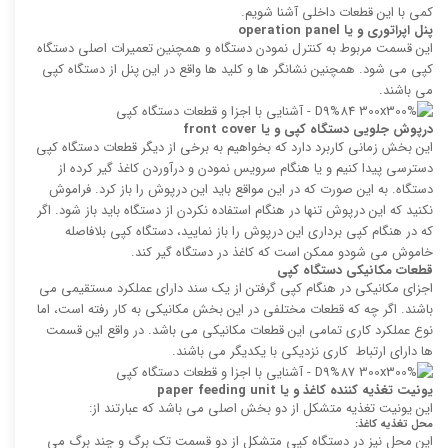
کمی با این قطعات داخلی آشنا شویم.
پنل اپراتوری و یا
operation panel
این قسمت مربوط به کنترل نمودن دستگاه و همچنین تعمیرات اصلی دستگاه
کپی می شود. همچنین نشانگر ها و کلید ها واقع در این پنل از دستگاه کپی
می باشند.
درپوش جلویی دستگاه کپی و یا
front cover
این بخش زمانی کاربرد دارد که بخواهیم به برخی از دیگر قطعات دستگاه کپی
دسترسی پیدا کنیم و یا هنگام سرویس نمودن و درآوردن کاغذ گیر کرده از
دستگاه. به این صورت که در این مواقع باید این درپوش را باز کرد. فراموش
نکنید که این درپوش تنها در هنگام استفاده نکردن از دستگاه باید باز شود. اگر
که در هنگام کپی برداری این درپوش را باز نمایید، دستگاه کپی بلافاصله
خاموش می شودو ممکن است که کاغذ در دستگاه گیر کند.
قطعات مکانیکی دستگاه کپی
اجزای مکانیکی در هنگام کپی گرفتن از یک سند دارای عملکرد مستقیمی می
باشند. اگر چه که قطعات مختلفی در این بخش مکانیکی به کار رفته است، اما
نوع عملکرد کاری تمامی این قطعات مکانیکی می باشد. در واقع این قسمت
ها دارای ارتباط کاری نزدیکی با یکدیگر می باشند.
یونیت تغذیه کننده کاغذ و یا
paper feeding unit
این یونیت تغذیه متشکل از دو بخش اصلی می باشد که عبارتند از:
محل تغذیه کاغذ:
این محل نیز در دستگاه کپی متشکل از دو قسمت تک برگ و چند برگ می