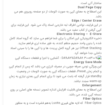
ساختار آلی است.
Dual Page Copy
این اصطلاح به معنای کپی به صورت اتومات از دو صفحه روبروی هم می
باشد.
Edge / Center Erase
در این فرایند، نواحی اطراف لبه خارجی اسناد پاک می شود. این فرایند برای
كپی گرفتن از كتاب مفید می باشد.
Electronic Storing – E-Store
ذخیره الكترونیكی این امکان را برای شما فراهم می سازد كه گروه اسناد كامل
‌شده را بدون واحد حجیم منظم‌ كننده، به طور ساده‌ تری فراهم سازید.
Offset Stacking نیز هر گروه كامل پرینت ‌ها و یا كپی‌ ها را با سینی اسناد
داخلی جدا خواهد کرد.
Energy Save Mode
این ویژگی نوعی صرفه‌ جویی در مصرف انرژی می باشد كه پس از انجام كپی
و اتمام زمان Preset، قطعات دستگاه كپی به صورت اتومات در وضعیت
standby قرار گرفته که باعث می‌ شود تا برای انجام كپی بعدی نیازی به زمان
warm-up مجدد نباشد.
Enlargement
این اصطلاح به معنای قابلیت افزایش اندازه تصویر نسخه های اصلی بر روی
نسخه كپی ‌شده، می باشد.
Fiber Optics
Fiber Optics كه لایه‌ های فیبری Lucite به‌هم ‌فشرده است و به منظور