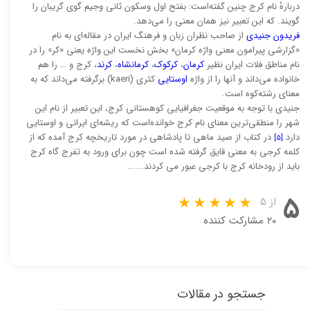
دربارهٔ نام کرج چنین گفته‌است: بفتح اول وسکون ثانی وجیم گوی گریبان را
گویند. که این تعبیر نیز همان معنی را می‌دهد.
فریدون جنیدی
از صاحب نظران زبان و فرهنگ ایران در مقاله‌ای به نام
«گزارشی پیرامون معنی واژه کرمان» بخش نخست این واژه یعنی «کر» را در
نام مناطق فلات ایران نظیر
کرمان
،
کرکوک
،
کرمانشاه
،
کرند
، کرج و … را هم
خانواده می‌داند و آنها را از واژه
اوستایی
کئری (kaeri) برگرفته می‌داند که به
معنای رشته‌کوه است.
جنیدی با توجه به موقعیت جغرافیایی کوهستانی کرج، این تعبیر از نام این
شهر را منطقی‌ترین معنای نام کرج خوانده‌است که ریشه‌ای ایرانی و اوستایی
دارد.
در کتاب از صید ماهی تا پادشاهی در مورد تاریخچه کرج آمده که از
[۵]
کلمه کرجی به معنی قایق گرفته شده است چون برای ورود به تفرج گاه کرج
باید از رودخانه کرج با کرجی عبور می کردند......
۵
از ۵
۲۰ مشارکت کننده
جستجو در مقالات