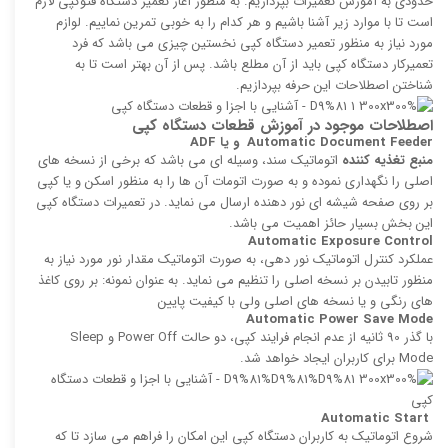
حدودی به آموزش تعمیرات بپردازیم. به منظور آغاز تعمیر دستگاه فتوکپی لازم
است تا با موارد زیر آشنا باشیم و هر کدام را به خوبی تمرین نماییم. لوازم
مورد نیاز به منظور تعمیر دستگاه کپی نخستین چیزی می باشد که فرد
تعمیرکار دستگاه کپی باید از آن مطلع باشد. پس از آن بهتر است تا به
شناختن اصطلاحات این حرفه بپردازیم.
اصطلاحات موجود در آموزش قطعات دستگاه کپی
Automatic Document Feeder
و یا
ADF
منبع تغذیه‌ كننده
اتوماتیک سند، وسیله‌ ای می باشد كه برخی از نسخه ‌های
اصلی را نگهداری نموده و به صورت اتومات آن ها را به منظور اسكن و یا كپی
بر روی صفحه شیشه ای نور‌ دهنده ارسال می نماید. در تعمیرات دستگاه کپی
این بخش بسیار حائز اهمیت می باشد.
Automatic Exposure Control
عملكرد كنترل اتوماتیک نور دهی، به صورت اتوماتیک مقدار نور مورد نیاز به
منظور تابیدن بر نسخه اصلی را تنظیم می نماید. به عنوان نمونه: بر روی كاغذ
های رنگی و یا نسخه‌ های اصلی ولی با كیفیت پایین
Automatic Power Save Mode
با گذر 90 ثانیه از عدم انجام فرایند كپی، دو حالت Power Off و Sleep
Mode برای كاربران ایجاد خواهد شد.
Automatic Start
شروع اتوماتیک به كاربران دستگاه کپی این امكان را فراهم می سازد تا كه