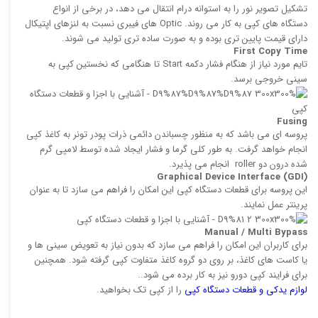
تشكیل تصویر نور را به استوانه درام انتقال می دهد، در برخی از انواع
دستگاه های کپی به کار می روند. Optic های فیبری نسبت به لنزهای اپتیكال
دارای قیمت پایین تری بوده و به صورت ساده ‌تری تولید می‌ شوند.
First Copy Time
تایم مورد نیاز از هنگام فشار دكمه Start تا هنگامی كه نخستین كپی به
سینی خروجی برسد.
Fusing
پروسه ‌ای می باشد كه به منظور چسباندن دائمی ذرات پودر تونر به كاغذ كپی
انجام خواهد گرفت. به طور کلی گرما و فشار ایجاد شده توسط لامپی گرم‌
شده درون دو roller انجام می پذیرد.
Graphical Device Interface (GDI
(
این پروسه برای قطعات دستگاه كپی این امكان را فراهم می سازد تا به عنوان
پرینتر عمل نمایند.
Manual / Multi Bypass
برای کاربران این امکان را فراهم می سازد كه بدون نیاز به تعویض سینی‌ ها و
یا كاست‌ های كاغذ، بر روی دو گروه كاغذ متفاوت كپی گرفته شود. همچنین
برای فرایند كپی دورو نیز به كار برده می ‌شود..
لوازم یدکی و قطعات دستگاه کپی
را از کپی تک بخواهید.