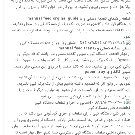
نیاز به گرفتن ضامن آزاد کننده کاست می باشد. به این صورت که باید آن را به
ببالا هل داد و سپس بیرون کشید. با این کار می توان کاغذ را درون آن قرار
داد.
قطعه راهنمای تغذیه دستی و یا
manual feed orginal guide
در هنگام قرار دادن کاغذی به صورت تک برگ از دستگاه کپی در محل تغذیه،
باید تا ابتدا صفحه متحرک و یا راهنمای تغذیه را با توجه به اندازه کاغذ تنظیم
نمود.
سینی تغذیه دستی و یا
manual feed tray
از دیگر قطعات دستگاه کپی، سینی تغذیه دستی می باشد که نام دیگر آن
Bypass و یا تک برگ می باشد. به طور کلی اگر که بخواهید به صورت تک
برگی کپی برداری نمایید، باید که کاغذ سفید را بر روی این سینی قرار دهید.
سینی کاغذ و یا
paper tray
این قسمت معروف به کاست می باشد که کمی قبل در رابطه به آن اشاره
نمودیم. در واقع اگر که تصمیم داشته باشیم بیش از یک برگ کپی بگیریم،
باید کاغذ سفید را در این قسسمت قرار دهیم. به عبارتی دیگر کاست و یا
سینی کاغذ، محل ذخیره کاغذ برای کپی محسوب می شود.
قطعات داخلی دستگاه کپی
به طور کلی دستگاه کپی دارای قطعات و اجزای گوناگونی می باشد که در
هنگام آزاد نمودن ضامن رها کننده، بخش بالایی دستگاه از بخش پایینی آن
جدا شده و در میان آن ها فضایی ایجاد می شود. از طریق این فضا می توان
به بخش داخلی قطعات دستگاه کپی دسترسی پیدا کنیم. حال بهتر است تا