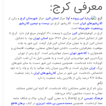
معرفی کرج:
کَرَج
(
آوا
) مرکز
استان البرز
، مرکز
شهرستان کرج
و یکی از
کلان‌شهرهای ایران
است. کلان‌شهر کرج نیز
بیست و دومین کلان‌شهر
پرجمعیت خاورمیانه
است.
کرج در کوهپایه‌های
البرز
مرکزی با وسعت ۱۶۰ کیلومتر مربع قرار دارد. کرج تا
قبل از تشکیل استان البرز در سال ۱۳۸۹ جزو
استان تهران
بود؛ با تشکیل
استان البرز کرج به عنوان مرکز استان البرز قرار گرفت. این شهر به علت
موقعیت جغرافیایی مناسب، داشتن شهرک‌های صنعتی، موقعیت اقتصادی و
همجواری با
کلانشهر تهران
بسیار مهاجرپذیر است. کرج پس از تهران
بزرگ‌ترین شهر مهاجرپذیر ایران است و به همین دلیل به آن لقب «ایران
کوچک» داده شده‌است. همچنین جمعیت این شهر نسبت به سایر شهرهای
بزرگ
ایران
جوان‌تر است، و بالاترین میزان رشد موالید یا زاد و ولد را به خود
اختصاص داده‌است. این شهر در میان
کلان‌شهرهای ایران
با رشد جمعیت
سالانهٔ ۴/۷ درصد یکی از بالاترین رشد جمعیت را دارد.
نام
برای نام کرج تعابیر مختلفی ارائه شده‌است، که البته این تعابیر مختلف
معانی به نسبت مشابهی ارائه می‌دهند.
فرهنگ نفیسی
کرج (karaj) را به معنی گوی، گریبان، چاک و شکاف جامه
معنا کرده‌است. همچنین
محمدحسین بن خلف تبریزی
در کتاب
برهان قاطع