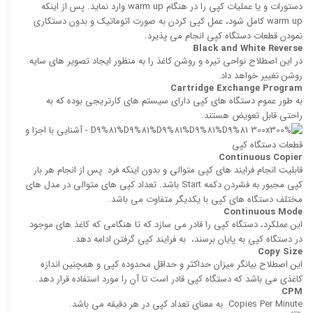
دستورات و یا عملیات كپی را در هنگام warm up وارد نماید. پس از اینكه
warm up كامل شود، عمل كپی كردن به صورت اتوماتیک و بدون دستکاری
نمودن قطعات دستگاه کپی انجام می پذیرد.
Black and White Reverse
در این اصطلاح نواحی تیره و روشن کاغذ را به منظور ایجاد تصویر های سایه
روشن تغییر خواهد داد.
Cartridge Exchange Program
به طور عموم دستگاه های کپی دارای سیستم های كارتریجی بوده كه به
راحتی قابل تعویض هستند.
Continuous Copier
قابلیت انجام فرایند های كپی‌ متوالی و بدون اینكه فرد پس از انجام هر بار
كپی مجبور به فشردن دكمه Start باشد. تعداد كپی‌ های متوالی در مدل های
مختلف دستگاه های کپی با یکدیگر متفاوت می باشد.
Continuous Mode
این عملکرد، دستگاه کپی را قادر می ‌سازد که تا هنگامی كه كاغذ های موجود
در دستگاه کپی به پایان برسند، به فرایند كپی گرفتن ادامه دهد.
Copy Size
این اصطلاح بیانگر میزان حداكثر و حداقل محدوده كپی و همچنین اندازه
كاغذی می باشد كه دستگاه كپی قادر است تا آن را مورد استفاده قرار دهد.
CPM
‍Copies Per Minute به معنای تعداد كپی در هر دقیقه می باشد.