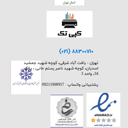
(021) 88300710
​تهران - یافت آباد شرقی، کوچه شهید جمشید
اسدیان، کوچه شهید ناصر رستم خانی ، پلاک:
34، واحد 3
پشتیبانی واتساپ : 09211908957