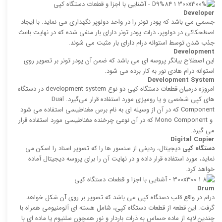
Developer
جسمی می باشد كه پودر تونر را در واحد دولوپر نگهداری می نماید. با ایجاد
اصطحکاکی در دولوپر، ذرات پودر تونر دارای بار منفی شده كه در نهایت باعث
جذب شدن توسط استوانه درام دارای بار مثبت می ‌شوند.
Development
این اصطلاح بیانگر پروسه ‌ای می باشد كه ضمن آن پودر تونر بر تصویر روی
استوانه درام هادی نور به كار‌ برده می ‌شود.
Development System
امروزه درمیان قطعات دستگاه کپی دو نوع development system در دستگاه
های کپی شخصی و یا رومیزی مورد استفاده قرار می‌گیرد. Dual
Component كه در آن از وسیله ای به نام برس مغناطیسی استفاده می‌ شود
و Mono Component كه در آن نوعی چرخنده مغناطیسی مورد استفاده قرار
می گیرد.
Digital Copier
دستگاه کپی
دیجیتال، ردیفی از سنسور ها را كه تصویر اسناد را اسكن می
نماید، مورد استفاده قرار داده و در نهایت آن را برای پروسه دیجیتال آماده
خواهد کرد.
Drum
درام در واقع قلب دستگاه كپی می‌ باشد كه تصویر بر روی آن شكل خواهد
گرفت. این قطعه از قطعات دستگاه کپی، شامل هسته ای آلومنیومی همراه با
چندین لایه از ماده حساس به ذرات باردار و نور همچون سلنیوم یا ماده ای با