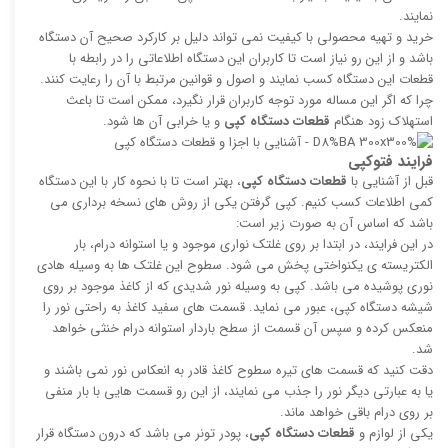
نمایند.
خرید و تهیه محصولی با کیفیت نمی تواند دلیل بر کارکرد صحیح آن دستگاه
باشد و از این رو نیاز است تا کاربران این دستگاه اطلاعاتی را در رابطه با
قطعات این دستگاه کسب نمایند و اصول و قوانین مرتبط با آن را رعایت کنند.
چرا که اگر این مساله مورد توجه کاربران قرار نگیرد، ممکن است تا باعث
استهلاک زود هنگام
قطعات دستگاه کپی
و یا خرابی آن ها شود.
فرایند فتوکپی
قبل از آشنایی با
قطعات دستگاه کپی
، بهتر است تا با نحوه کار با این دستگاه
کمی اطلاعات کسب کنیم. کپی گرفتن یکی از روش های نسخه برداری می
باشد که اساس آن به صورت زیر است:
در این فرایند، در ابتدا بر روی غلتک نواری موجود و یا استوانه درام، بار
الکتریسته ی یکنواختی پخش می شود. سطوح این غلتک ها به وسیله هادی
نوری پوشیده می باشد. کپی به وسیله نور شدیدی که از کاغذ موجود بر روی
شیشه دستگاه کپی، عبور می نماید. قسمت های سفید کاغذ به راحتی نور را
منعکس کرده و سپس آن قسمت از سطح باردار استوانه درام خنثی خواهد
شد.
دقت کنید که قسمت های تیره سطوح کاغذ قادر به انعکاس نور نمی باشند و
یا به عبارتی دیگر نور را جذب می نمایند، از این رو قسمت هایی با بار منفی
بر روی درام باقی خواهد ماند.
یکی از لوازم و
قطعات دستگاه کپی
، پودر تونر می باشد که درون دستگاه قرار