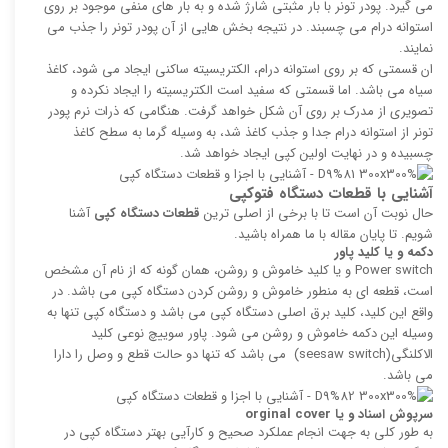
می گیرد. پودر تونر با بار مثبتی شارژ شده و به بار های منفی موجود بر روی
استوانه درام می چسبند. در نتیجه بخش هایی از آن پودر تونر را جذب می
نمایند.
ان قسمتی که بر روی استوانه درام، الکتریسیته ساکنی ایجاد می شود، کاغذ
سیاه می باشد. اما قسمتی که سفید است الکتریسیته را ایجاد نکرده و
تصویری از مدرک بر روی آن شکل خواهد گرفت. هنگامی که ذرات نرم پودر
تونر از استوانه درام جدا و جذب کاغذ شد، به وسیله گرما به سطح کاغذ
چسبیده و در نهایت اولین کپی ایجاد خواهد شد.
آشنایی با قطعات دستگاه فتوکپی
حال نوبت آن است تا با برخی از اصلی ترین
قطعات دستگاه کپی
آشنا
شویم. تا پایان مقاله با ما همراه باشید.
دکمه و یا کلید پاور
Power switch و یا کلید خاموش و روشن، همان گونه که از نام آن مشخص
است، قطعه ای به منطور خاموش و روشن کردن دستگاه کپی می باشد. در
واقع این کلید، کلید برق اصلی دستگاه کپی می باشد و دستگاه کپی تنها به
وسیله این دکمه خاموش و روشن می شود. پاور سوییچ نوعی کلید
الاکلنگی(seesaw switch) می باشد که تنها دو حالت قطع و وصل را دارا
می باشد.
سرپوش اسناد و یا
orginal cover
به طور کلی به جهت انجام عملکرد صحیح و کارآیی بهتر دستگاه کپی در