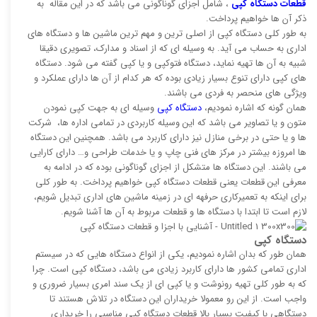
قطعات دستگاه کپی
، شامل اجزای گوناگونی می باشد که در این مقاله به
ذکر آن ها خواهیم پرداخت.
به طور کلی دستگاه کپی از اصلی ترین و مهم ترین ماشین ها و دستگاه های
اداری به حساب می آید. به وسیله ای که از اسناد و مدارک، تصویری دقیقا
شبیه به آن ها تهیه نماید، دستگاه فتوکپی و یا کپی گفته می شود. دستگاه
های کپی دارای تنوع بسیار زیادی بوده که هر کدام از آن ها دارای عملکرد و
ویژگی های منحصر به فردی می باشند.
همان گونه که اشاره نمودیم،
دستگاه کپی
وسیله ای به جهت کپی نمودن
متون و یا تصاویر می باشد که این وسیله کاربردی در تمامی اداره ها، شرکت
ها و یا حتی در برخی منازل نیز دارای کاربرد می باشد. همچنین این دستگاه
ها امروزه بیشتر در مرکز های فنی چاپ و یا خدمات طراحی و… دارای کارایی
می باشند. این دستگاه ها متشکل از اجزای گوناگونی بوده که در ادامه به
معرفی این قطعات یعنی قطعات دستگاه کپی خواهیم پرداخت. به طور کلی
برای اینکه به تعمیرکاری حرفهه ای در زمینه ماشین های اداری تبدیل شویم،
لازم است تا ابتدا با دستگاه ها و قطعات مربوط به آن ها آشنا شویم.
دستگاه کپی
همان طور که بدان اشاره نمودیم، یکی از انواع دستگاه هایی که در سیستم
اداری تمامی کشور ها دارای کاربرد زیادی می باشد، دستگاه کپی است. چرا
که به طور کلی تهیه رونوشت و یا کپی ای از یک سند امری بسیار ضروری و
واجب است. از این رو معمولا خریداران این دستگاه در تلاش هستند تا
دستگاهی با کیفیت بسیار بالا قطعات دستگاه کپی مناسبی را خریداری