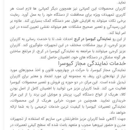
نماید.
کاربران محصولات این کمپانی نیز همچون دیگر کمپانی ها لازم است هر
کاربری تمهیدات ویژه برای محافظت از دستگاه خود را به عمل آورد. رعایت
برخی نکات میتواند به افزایش طول عمر دستگاه کمک بسیاری کند. علاوه بر
این رسیدگی و تعمیر صحیح مشکلات هم میتواند نقشی تعیین کننده در این
امر ایفا کند.
از این رو
نمایندگی کیوسرا در کرج
احداث شد، تا با خدمت رسانی به کاربران
عزیز کرجی، از بروز مشکلات مختلف در این تجهیزات جلوگیری کند. کاربران
عزیز کرجی میتوانند با مراجعه به نمایندگی کیوسرا در کرج، از مرتفع ساختن
هر گونه مشکل در دستگاه های خود، اطمینان حاصل کنند.
خدمات نمایندگی مجاز کیوسرا
نمایندگی مجاز کیوسرا، با حرکت در چهارچوب قانون و اخذ مجوزهای مورد
نیاز از نهادهای ذی ربط، به مجموعه ای مورد اعتماد و معتبر برای کاربران
تبدیل شده است. این مرکز، در دو حوزه ی فروش و تعمیر محصولات کیوسرا
فعالیت می کند. شما کاربران عزیز می توانید با اطمینان کامل از اصل بودن
کالا، هریک از انواع دستگاه کپی، پرینتر و موبایل این برند را از این مرکز
خریداری نمایید. همچنین در صورت خرابی هریک از این محصولات،
نمایندگی تعمیرات کیوسرا با کیفیت ترین خدمات ترمیمی را به شما ارائه
خواهد داد.
جهت آگاهی شما کاربران عزیز خاطرنشان می سازیم که استفاده از تجهیزات
مدرن و حضور نیروهیا مجرب و متعهد باعث شده که سطح کیفی تعمیرات در