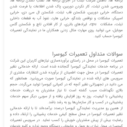
برنامه ها، کاهش سرعت تبلت در اجرای برنامه ها، نصب نشدن برنامه ها،
ویروسی شدن تبلت، کار نکردن دوربین، پاک شدن اطلاعات یا فرمت شدن
دستگاه، خرابی دوربین، شکستن قاب تبلت، شکستن ال سی دی، خرابی
اسپیکر، مشکلات و نواقص بلندگو، خرابی هارد، نفوذ آب به قطعات داخلی
تبلت، مشکلات cpu، ایرادهای باتری، از کار افتادن تاچ و شکستن گلس
موبایل، می توانید روی مهارت مثال زدنی همکاران ما در نمایندگی تعمیرات
کیوسرا حساب کنید.
سوالات متداول تعمیرات کیوسرا
تعمیرات کیوسرا در محل در راستای برآورده‌سازی نیازهای کاربران این شرکت
در برنامه خدمات نمایندگی کیوسرا گنجانده شده است. ارائه خدماتی نظیر
تعمیرات کیوسرا در محل جهت اطمینان از برآورده شدن انتظارات مشتری از
سرویس های ارائه شده در نمایندگی کیوسرا صورت می‌پذیرد. همانطور که
می دانید در تجهیزاتی نظیر آنچه که در کمپانی کیوسرا تولید می‌گردد، حجم
بالای نگهداشت سبب گشته است تا نیاز مشتریان به دریافت خدمات
پشتیبانی با کیفیت، روز به روز افزایش یافته و از سویی دیگر سهم خدمات
پشتیبانی در کسب ‌و ‌کار سازمان‌ها رو به رشد باشد.
از همین رو مدیریت نمایندگی کیوسرا درصدد برآمده‌اند تا با ارائه خدماتی
نظیر تعمیرات کیوسرا در محل سطح کیفی خدمات پشیبانی را ارتقاء داده و
رضایت بیش از پیش مشتریان خویش را کسب نماید. در سرویس تعمیرات
کیوسرا در محل نیازی به حمل و جابجایی دستگاه وجود ندارد و کلیه خدمات