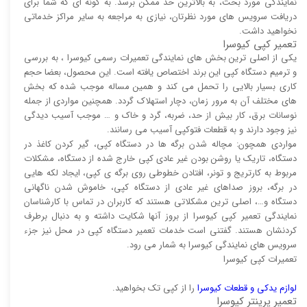
نمایندگی مورد بحث، به بالاترین حد ممکن برسد. به گونه ای که شما برای
دریافت سرویس های مورد نظرتان، نیازی به مراجعه به سایر مراکز خدماتی
نخواهید داشت.
تعمیر کپی کیوسرا
یکی از اصلی ترین بخش های نمایندگی تعمیرات رسمی کیوسرا ، به بررسی
و ترمیم دستگاه کپی این برند اختصاص یافته است. این محصول، بعضا حجم
کاری بسیار بالایی را تحمل می کند و همین مساله موجب شده که بخش
های مختلف آن به مرور زمان، دچار استهلاک گردد. همچنین مواردی از جمله
نوسانات برق، کار بیش از حد، ضربه، گرد و خاک و … موجب آسیب دیدگی
نیز وجود دارند و به قطعات فتوکپی آسیب می رسانند.
مواردی همچون: مچاله شدن برگه ها در دستگاه کپی، گیر کردن کاغذ در
دستگاه، تاریک یا روشن بودن غیر عادی کپی خارج شده از دستگاه، مشکلات
مربوط به کارتریج و تونر، افتادن خطوطی روی برگه ی کپی، ایجاد لکه هایی
در برگه، بروز صداهای غیر عادی از دستگاه کپی، خاموش شدن ناگهانی
دستگاه و…، اصلی ترین مشکلاتی هستند که کاربران در تماس با کارشناسان
نمایندگی تعمیر کپی کیوسرا از بروز آنها شکایت داشته و به دنبال برطرف
کردنشان هستند. گفتنی است خدمات تعمیر دستگاه کپی در محل نیز جزء
سرویس های نمایندگی کیوسرا به شمار می رود.
تعمیرات کپی کیوسرا
لوازم یدکی و قطعات کیوسرا
را از کپی تک بخواهید.
تعمیر پرینتر کیوسرا