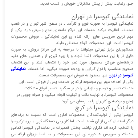
جلو، رضایت بیش از پیش مشترکان خویش را کسب نماید.
نمایندگی کیوسرا در تهران
نمایندگی کیوسرا به صورت قوی و کارآمد ، در سطح شهر تهران و در شعب
مختلف، فعالیت میکند. خدمات این مراکز دامنه ی تنوع وسیعی دارد. یکی از
مهم ترین سرویس های ارائه شده ی این نمایندگی ، فروش محصولات
کیوسرا است. این محصولات انواع مختلفی دارند.
همشهریان عزیز تهرانی میتوانند با مراجعه به این مراکز فروش، به صورت
دقیق تر با این محصولات آشنا شوند و با بهره گیری از راهنمایی های مفید
کارشناسان فروش محصول مورد نظر خود را انتخاب کنند و این انتخاب
صحیح متناسب با نوع کارایی و بودجه صورت میگیرد. اما خدمات
نمایندگی
کیوسرا در تهران
تنها محدود به فروش این محصولات نیست.
یکی از اهداف مهم این مجموعه ارائه ی خدمات پس از فروش است. این
خدمات تعمیر و ترمیم و بازیابی را در بر میگیرد. تعمیر انواع مشکلات
محصولات کیوسرا، با نهایت دقت و کیفیت انجام میگیرد و صرفه جویی در
زمان و بودجه ی کاربران را به ارمغان می آورد.
نمایندگی کیوسرا در کرج
کیوسرا یکی از تولیدکنندگان محصولات اداری است که نسبت به برندهای
دیگر استقبال کمی از آن شده است. اما کاربرانی دستگاه کپی یا پرینترکیوسرا
را انتخاب کرده اند نگران نباشد، بخش تعمیرات در نمایندگی کیوسرا تمامی
خدمات و سرویس ها دوره ای این محصولات را به شما عزیزان ارائه می