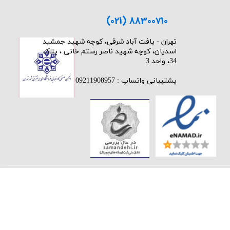
(021) 88300710
​تهران - یافت آباد شرقی، کوچه شهید جمشید
اسدیان، کوچه شهید ناصر رستم خانی ، پلاک:
34، واحد 3
پشتیبانی واتساپ : 09211908957