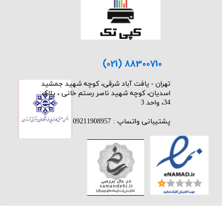
(021) 88300710
​تهران - یافت آباد شرقی، کوچه شهید جمشید
اسدیان، کوچه شهید ناصر رستم خانی ، پلاک:
34، واحد 3
پشتیبانی واتساپ : 09211908957