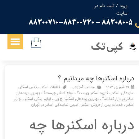
ورود
/
ثبت نام در
سایت
حساب کاربری من
88308005 - 88300710-88300740
تغییر گذر واژه
سفارشات
کپی تک
۰
خروج از حساب کاربری
درباره اسکنرها چه میدانیم ؟
۲۱ شهریور ۱۴۰۲
مطالب آموزشی
قطعات اسکنر
،
تعمیر اسکنر
،
نمایندگی اسکنر
،
کاربرد اسکنر چیست؟
،
انواع اسکنر چیست؟
،
بهترین برندهای
اسکنر در بازار کدامند؟
،
بهترین برندهای اسکنر، اچ-پی
،
لوازم یدکی اسکتر
،
لوازم
اسکنر
،
خدمات پس از فروش اسکنر
،
آدرس نمایندگی اسکنر در تهران
درباره اسکنرها چه