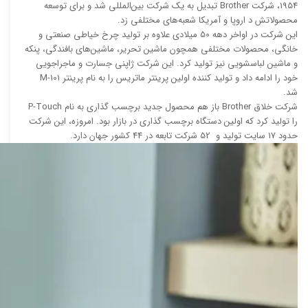
1954، شرکت Brother تبدیل به یک شرکت بین‌المللی شد و برای توسعه
محصولاتش د اروپا و آمریکا شعبه‌های مختلفی زد.
این شرکت در اواخر دهه 50 میلادی علاوه بر تولید چرخ خیاطی صنعتی و
خانگی، محصولات مختلفی همچون ماشین تحریر، ماشین‌های بافندگی، پنکه
و ماشین لباسشویی نیز تولید کرد. این شرکت ژاپنی جسارت و ماجراجویی
خود را ادامه داد و تولید کننده اولین پرینتر ماتریس را به نام پرینتر M-101
شد.
شرکت خلاق Brother باز هم محصول جدید برچسب گذاری به نام P-Touch
را تولید کرد که اولین دستگاه برچسب گذاری در بازار بود. امروزه، این شرکت
حدود 17 سایت تولید و 52 شرکت تابعه در 44 کشور جهان دارد.