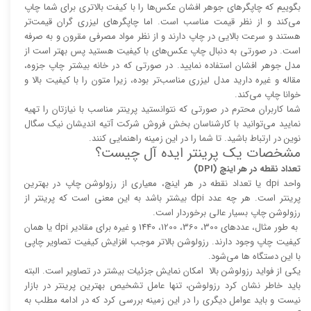
بگوییم که چاپگر‌های جوهر افشان عکس‌ها را با کیفت بالا‌‌‌تری برای شما چاپ
می‌کند و از نظر قیمت مناسب است. اما چاپگر‌های لیزری گران قیمت‌تر
هستند و سرعت بالایی در چاپ دارند و از نظر مواد مصرفی مقرون و به صرفه
است. در صورتی به دنبال چاپ عکس‌های با کیفیت هستید پس بهتر است از
مدل جوهر افشان استفاده نمایید. در صورتی که در خانه بیشتر چاپ جزوه،
مقاله و غیره دارید مدل لیزری مناسب‌تر بوده، زیرا متون را با کیفیت بالا و
خوانا چاپ می‌کند.
شما کاربران محترم در صورتی که نتوانستید پرینتر مناسب با نیازتان را تهیه
نمایید می‌توانید با کارشناسان بخش فروش شرکت آتیه اندیشان نیک سگال
نوین در ارتباط باشید. تا شما را در این زمینه راهنمایی کنند.
مشخصات یک پرینتر ایده آل چیست؟
تعداد نقطه در هر اینچ (DPI)
واحد dpi یا تعداد نقطه در هر اینچ، معیاری از رزولوشن چاپ در بهترین
پرینتر است. هر چه عدد dpi بیشتر باشد به این معنی است که پرینتر از
رزولوشن چاپ بسیار عالی برخوردار است.
به طور مثال، عدد‌های 300، 360، 1200، 1440 و غیره برای مقادیر dpi یا همان
کیفیت چاپ وجود دارند. رزولوشن بالا‌‌تر موجب افزایش کیفیت تصاویر چاپی
با این دستگاه ها می‌شود.
یکی از فواید رزولوشن بالا امکان نمایش جزئیات بیشتر در تصاویر است. البته
باید خاطر نشان کرد رزولوشن، تنها عامل تشخیص بهترین پرینتر در بازار
نیست و باید عوامل دیگری را در این زمینه بررسی کرد که در ادامه مطلب به