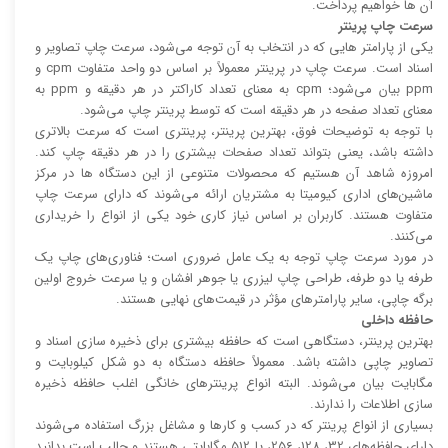
آن ها خواهیم پرداخت.
سرعت چاپ پرینتر
یکی از پارامتر هایی که در انتخاب به آن توجه می‌شود، سرعت چاپ تصاویر و
اسناد است. سرعت چاپ در پرینتر معمولاً بر اساس دو واحد متفاوت cpm و
ppm بیان می‌شود؛ cpm به معنای تعداد کاراکتر در هر دقیقه و ppm به
معنای تعداد صفحه در هر دقیقه است که توسط پرینتر چاپ می‌شود.
با توجه به توضیحات فوق، بهترین پرینتر، پرینتری است که سرعت بالا‌‌تری
داشته باشد، یعنی بتواند تعداد صفحات بیشتری را در هر دقیقه چاپ کند.
امروزه شاهد آن هستیم که محصولات متنوعی از این دستگاه ها در مرکز
ماشین‌های اداری کیومیتا به مشتریان ارائه می‌شوند که دارای سرعت چاپ
متفاوت هستند. کاربران بر اساس نیاز کاری خود یکی از انواع را خریداری
می‌کنند.
در مورد سرعت چاپ توجه به یک عامل ضروری است؛ فناوری‌های چاپ یک
طرفه یا دو طرفه، طراحی چاپ لیزری یا جوهر افشان و یا سرعت خروج اولین
برگه چاپی، سایر پارامتر‌های مؤثر در قیمت‌های نهایی هستند.
حافظه داخلی
بهترین پرینتر، دستگاهی است که حافظه بیشتری برای ذخیره سازی اسناد و
تصاویر چاپی داشته باشد. معمولاً حافظه دستگاه به دو شکل کیلوبایت و
مگابایت بیان می‌شوند. البته انواع پرینتر‌های خانگی اغلب حافظه ذخیره
سازی اطلاعات را ندارند.
بسیاری از انواع پرینتر که در کسب و کار‌ها و مشاغل بزرگ استفاده می‌شوند
دارای حافظه‌های 32، 128، 256، یا 512 مگابایتی هستند و جالب است بدانید