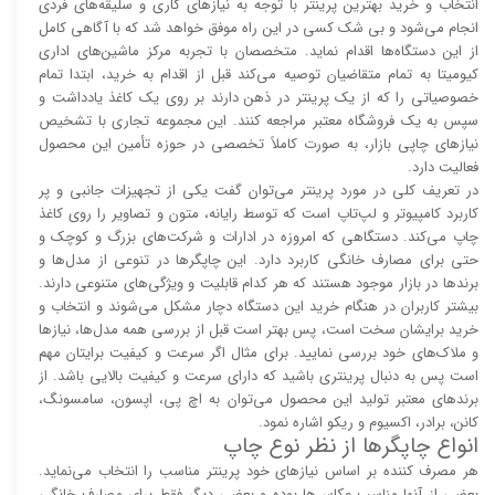
انتخاب و خرید بهترین پرینتر با توجه به نیاز‌‌های کاری و سلیقه‌های فردی
انجام می‌شود و بی شک کسی در این راه موفق خواهد شد که با آگاهی کامل
از این دستگاه‌ها اقدام نماید. متخصصان با تجربه مرکز ماشین‌های اداری
کیومیتا به تمام متقاضیان توصیه می‌کند قبل از اقدام به خرید، ابتدا تمام
خصوصیاتی را که از یک پرینتر در ذهن دارند بر روی یک کاغذ یادداشت و
سپس به یک فروشگاه معتبر مراجعه کنند. این مجموعه تجاری با تشخیص
نیاز‌‌های چاپی بازار، به صورت کاملاً تخصصی در حوزه تأمین این محصول
فعالیت دارد.
در تعریف کلی در مورد پرینتر می‌توان گفت یکی از تجهیزات جانبی و پر
کاربرد کامپیوتر و لپ‌تاپ است که توسط رایانه، متون و تصاویر را روی کاغذ
چاپ می‌کند. دستگاهی که امروزه در ادارات و شرکت‌های بزرگ و کوچک و
حتی برای مصارف خانگی کاربرد دارد. این چاپگر‌ها در تنوعی از مدل‌ها و
برند‌ها در بازار موجود هستند که هر کدام قابلیت و ویژگی‌های متنوعی دارند.
بیشتر کاربران در هنگام خرید این دستگاه دچار مشکل می‌شوند و انتخاب و
خرید برایشان سخت است، پس بهتر است قبل از بررسی همه مدل‌ها، نیاز‌ها
و ملاک‌های خود بررسی نمایید. برای مثال اگر سرعت و کیفیت برایتان مهم
است پس به دنبال پرینتری باشید که دارای سرعت و کیفیت بالایی باشد. از
برند‌های معتبر تولید این محصول می‌توان به اچ پی، اپسون، سامسونگ،
کانن، برادر، اکسیوم و ریکو اشاره نمود.
انواع چاپگر‌ها از نظر نوع چاپ
هر مصرف کننده بر اساس نیاز‌های خود پرینتر مناسب را انتخاب می‌نماید.
بعضی از آنها مناسب عکاس‌ها بوده و بعضی دیگر فقط برای مصارف خانگی