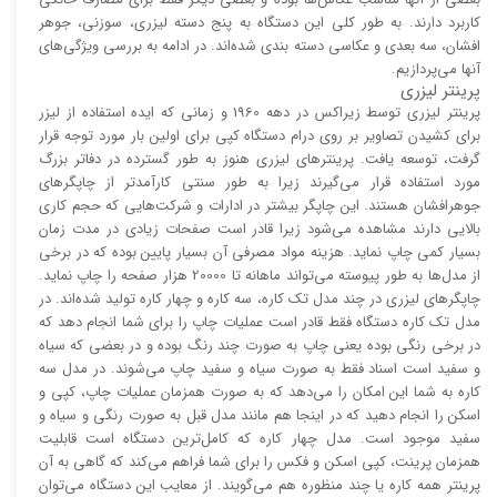
کاربرد دارند. به طور کلی این دستگاه به پنج دسته لیزری، سوزنی، جوهر
افشان، سه بعدی و عکاسی دسته بندی شده‌اند. در ادامه به بررسی ویژگی‌های
آنها می‌پردازیم.
پرینتر لیزری
پرینتر لیزری توسط زیراکس در دهه 1960 و زمانی که ایده استفاده از لیزر
برای کشیدن تصاویر بر روی درام دستگاه کپی برای اولین بار مورد توجه قرار
گرفت، توسعه یافت. پرینتر‌های لیزری هنوز به طور گسترده در دفاتر بزرگ
مورد استفاده قرار می‌گیرند زیرا به طور سنتی کارآمد‌‌تر از چاپگر‌های
جوهرافشان هستند. این چاپگر بیشتر در ادارات و شرکت‌هایی که حجم کاری
بالایی دارند مشاهده می‌شود زیرا قادر است صفحات زیادی در مدت زمان
بسیار کمی چاپ نماید. هزینه مواد مصرفی آن بسیار پایین بوده که در برخی
از مدل‌ها به طور پیوسته می‌تواند ماهانه تا 20000 هزار صفحه را چاپ نماید.
چاپگر‌های لیزری در چند مدل تک کاره، سه کاره و چهار کاره تولید شده‌اند. در
مدل تک کاره دستگاه فقط قادر است عملیات چاپ را برای شما انجام دهد که
در برخی رنگی بوده یعنی چاپ به صورت چند رنگ بوده و در بعضی که سیاه
و سفید است اسناد فقط به صورت سیاه و سفید چاپ می‌شوند. در مدل سه
کاره به شما این امکان را می‌دهد که به صورت همزمان عملیات چاپ، کپی و
اسکن را انجام دهید که در اینجا هم مانند مدل قبل به صورت رنگی و سیاه و
سفید موجود است. مدل چهار کاره که کامل‌ترین دستگاه است قابلیت
همزمان پرینت، کپی اسکن و فکس را برای شما فراهم می‌کند که گاهی به آن
پرینتر همه کاره یا چند منظوره هم می‌گویند. از معایب این دستگاه می‌توان