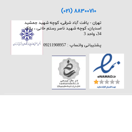
(021) 88300710
​تهران - یافت آباد شرقی، کوچه شهید جمشید
اسدیان، کوچه شهید ناصر رستم خانی ، پلاک:
34، واحد 3
پشتیبانی واتساپ : 09211908957
★
★