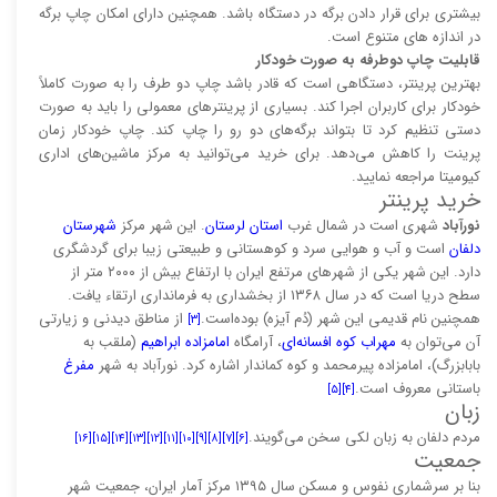
بیشتری برای قرار دادن برگه در دستگاه باشد. همچنین دارای امکان چاپ برگه
در اندازه های متنوع است.
قابلیت چاپ دوطرفه به صورت خودکار
بهترین پرینتر، دستگاهی است که قادر باشد چاپ دو طرف را به صورت کاملاً
خودکار برای کاربران اجرا کند. بسیاری از پرینتر‌های معمولی را باید به صورت
دستی تنظیم کرد تا بتواند برگه‌های دو رو را چاپ کند. چاپ خودکار زمان
پرینت را کاهش می‌دهد. برای خرید می‌توانید به مرکز ماشین‌های اداری
کیومیتا مراجعه نمایید.
خرید پرینتر
نورآباد
شهری است در شمال غرب
استان لرستان
. این شهر مرکز
شهرستان
دلفان
است و آب و هوایی سرد و کوهستانی و طبیعتی زیبا برای گردشگری
دارد. این شهر یکی از شهرهای مرتفع ایران با ارتفاع بیش از ۲۰۰۰ متر از
سطح دریا است که در سال ۱۳۶۸ از بخشداری به فرمانداری ارتقاء یافت.
همچنین نام قدیمی این شهر (دُم آیزه) بوده‌است.
از مناطق دیدنی و زیارتی
[۳]
آن می‌توان به
مهراب کوه افسانه‌ای
، آرامگاه
امامزاده ابراهیم
(ملقب به
بابابزرگ)، امامزاده پیرمحمد و کوه کماندار اشاره کرد. نورآباد به شهر
مفرغ
باستانی معروف است.
[۵]
[۴]
زبان
مردم دلفان به زبان لکی سخن می‌گویند.
[۱۶]
[۱۵]
[۱۴]
[۱۳]
[۱۲]
[۱۱]
[۱۰]
[۹]
[۸]
[۷]
[۶]
جمعیت
بنا بر سرشماری نفوس و مسکن سال ۱۳۹۵ مرکز آمار ایران، جمعیت شهر