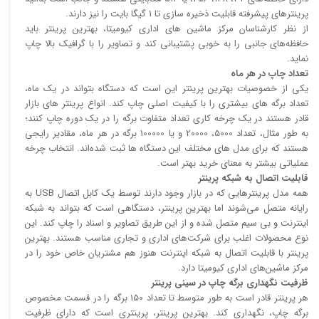
پرینتر‌های پیشرفته قابلیت ذخیره سازی تا 1 گیگا بایت را نیز دارند.
از نظر کارشناسان مرکز ماشین های اداری کیومیتا، بهترین پرینتر باید
حافظه‌های جانبی را به خوبی پشتیبانی کند و تصاویر را با گرافیک بالا چاپ
نماید.
تعداد چاپ در هر ماه
یکی از خصوصیات بهترین پرینتر این است که دستگاه بتواند در یک ماه،
تعداد برگه های بیشتری را با کیفیت اصلی چاپ کند. انواع پرینتر های بازار
قادر هستند در یک چرخه کاری تعداد متفاوت برگه را در یک دوره چاپ کنند؛
به طور مثال، تعداد 5000، 20000 و یا 100000 برگه در هر ماه، مقادیر رایجی
هستند که برای مدل های مختلف این دستگاه ها ثبت شده‌اند. انتخاب چرخه
عملیاتی بیشتر به معنای خرید بهتر است.
قابلیت اتصال به شبکه پرینتر
همه مدل پرینتر‌هایی که در بازار وجود دارند توسط یک کابل اتصال USB به
رایانه متصل می‌شوند اما بهترین پرینتر، دستگاهی است که بتواند به شبکه
اینترنت و بی سیم متصل شده و از این طریق تصاویر و اسناد را چاپ کند. این
نوع محصولات اغلب برای شرکت‌های اداری و تجاری مناسب هستند. بهترین
پرینتر با قابلیت اتصال به شبکه اینترنت هنوز هم مشتریان خاص خود را در
مرکز ماشین‌های اداری کیومیتا دارد.
ظرفیت نگهداری برگه چاپ در سینی پرینتر
هر پرینتر قادر است به طور متوسط تا تعداد 150 برگه را در قسمت مخصوص
برگه چاپ، نگهداری کند. بهترین پرینتر، پرینتری است که دارای ظرفیت