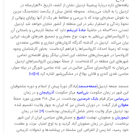
یافته‌های تازه دربارهٔ پیشینهٔ اردبیل نشان از کشف تاریخ ۴۰هزارساله در
اردبیل را به اثبات می‌رساند. محوطه شامل بیش از یک‌صد تخته‌سنگ مزین
به نقوش صخره‌ای بوده که با بررسی و مطالعهٔ هر یک از آنها زوایای پنهانی از
نحوهٔ زندگی و استقرار بشر در این منطقه از کشور نمایان خواهد شد اردبیل
تمدنی ۳۰۰۰ساله در حاشیهٔ
جادهٔ ابریشم
دارد که سابقهٔ تاریخی و باستانی آن
را کاروانسراهای بی‌نظیر به جهت نوع معماری و تجمیع هنرهای ظریف ایرانی
بیان می‌کند. اردبیل در گذشته گذرگاه کاروان‌های تجاری و نظامی متعددی
بوده که زمینهٔ احداث کاروانسراها را فراهم کرده‌است. به‌باورِ کارشناسان وجود
کاروانسرا در شهرستان‌های مختلف این استان بیانگر رونق اقتصادی تمامی
شهرهای این منطقه در گذشته‌است. از جملهٔ مهم‌ترین کاروانسراهای اردبیل
می‌توان به کاروانسرای سنگی صائین در نیر، شاه عباسی شورگل در بیله سوار،
عباسی نقدی کندی و قانلی بولاغ در مشگین‌شهر اشاره کرد.
[۱۸]
[۱۷]
مسجد جمعه اردبیل(
جمعه‌مسجد
)یادگار دورهٔ پیش از اسلام و دوره سلجوقیان
این شهر در زمان حکومت
بنی‌امیه
مرکز حکومت
آذربایجان
و در زمان
بنی‌عباس
مرکز قیام
بابک خرمدین
بوده‌است. در سال ۶۱۸ هجری مورد حملهٔ
مغولان
قرار گرفت. در دوران باستان نیز که ایران به چهار ولایت تقسیم شده
بود اردبیل مرکز ولایت باختر شامل آذربایجان بوده‌است.
اما در زمان
[۱۹]
تیموریان
و صفویان، نهضت
تشیع
و جنبش‌های سیاسی ایران از این شهر
برخاست. اردبیل در زمان صفویان آباد گردید و به اوج اعتبار، عزت، و عظمت
خود رسید، اما پس از انقراض این سلسله در پیشامدها و تحولات تاریخی