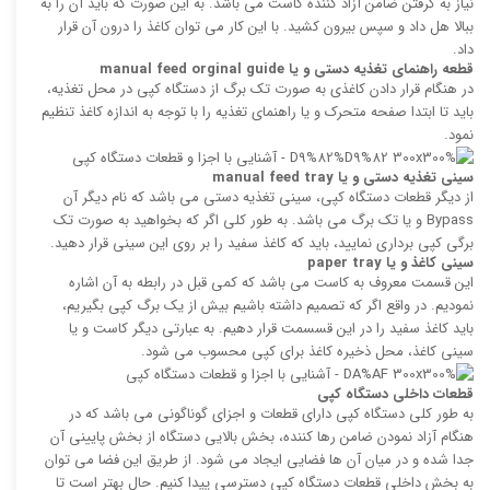
نیاز به گرفتن ضامن آزاد کننده کاست می باشد. به این صورت که باید آن را به
ببالا هل داد و سپس بیرون کشید. با این کار می توان کاغذ را درون آن قرار
داد.
قطعه راهنمای تغذیه دستی و یا
manual feed orginal guide
در هنگام قرار دادن کاغذی به صورت تک برگ از دستگاه کپی در محل تغذیه،
باید تا ابتدا صفحه متحرک و یا راهنمای تغذیه را با توجه به اندازه کاغذ تنظیم
نمود.
سینی تغذیه دستی و یا
manual feed tray
از دیگر قطعات دستگاه کپی، سینی تغذیه دستی می باشد که نام دیگر آن
Bypass و یا تک برگ می باشد. به طور کلی اگر که بخواهید به صورت تک
برگی کپی برداری نمایید، باید که کاغذ سفید را بر روی این سینی قرار دهید.
سینی کاغذ و یا
paper tray
این قسمت معروف به کاست می باشد که کمی قبل در رابطه به آن اشاره
نمودیم. در واقع اگر که تصمیم داشته باشیم بیش از یک برگ کپی بگیریم،
باید کاغذ سفید را در این قسسمت قرار دهیم. به عبارتی دیگر کاست و یا
سینی کاغذ، محل ذخیره کاغذ برای کپی محسوب می شود.
قطعات داخلی دستگاه کپی
به طور کلی دستگاه کپی دارای قطعات و اجزای گوناگونی می باشد که در
هنگام آزاد نمودن ضامن رها کننده، بخش بالایی دستگاه از بخش پایینی آن
جدا شده و در میان آن ها فضایی ایجاد می شود. از طریق این فضا می توان
به بخش داخلی قطعات دستگاه کپی دسترسی پیدا کنیم. حال بهتر است تا