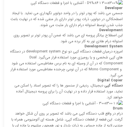
Developer
جسمی می باشد كه پودر تونر را در واحد دولوپر نگهداری می نماید. با ایجاد
اصطحکاکی در دولوپر، ذرات پودر تونر دارای بار منفی شده كه در نهایت باعث
جذب شدن توسط استوانه درام دارای بار مثبت می ‌شوند.
Development
این اصطلاح بیانگر پروسه ‌ای می باشد كه ضمن آن پودر تونر بر تصویر روی
استوانه درام هادی نور به كار‌ برده می ‌شود.
Development System
امروزه درمیان قطعات دستگاه کپی دو نوع development system در دستگاه
های کپی شخصی و یا رومیزی مورد استفاده قرار می‌گیرد. Dual
Component كه در آن از وسیله ای به نام برس مغناطیسی استفاده می‌ شود
و Mono Component كه در آن نوعی چرخنده مغناطیسی مورد استفاده قرار
می گیرد.
Digital Copier
دستگاه کپی
دیجیتال، ردیفی از سنسور ها را كه تصویر اسناد را اسكن می
نماید، مورد استفاده قرار داده و در نهایت آن را برای پروسه دیجیتال آماده
خواهد کرد.
Drum
درام در واقع قلب دستگاه كپی می‌ باشد كه تصویر بر روی آن شكل خواهد
گرفت. این قطعه از قطعات دستگاه کپی، شامل هسته ای آلومنیومی همراه با
چندین لایه از ماده حساس به ذرات باردار و نور همچون سلنیوم یا ماده ای با