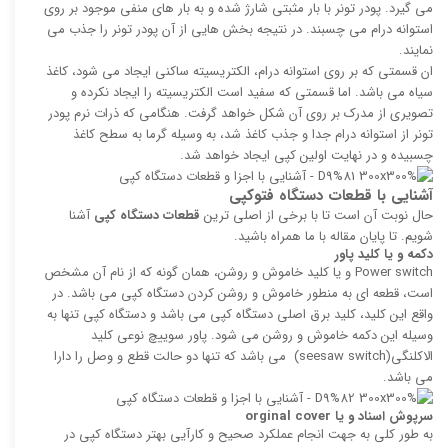
می گیرد. پودر تونر با بار مثبتی شارژ شده و به بار های منفی موجود بر روی
استوانه درام می چسبند. در نتیجه بخش هایی از آن پودر تونر را جذب می
نمایند.
ان قسمتی که بر روی استوانه درام، الکتریسیته ساکنی ایجاد می شود، کاغذ
سیاه می باشد. اما قسمتی که سفید است الکتریسیته را ایجاد نکرده و
تصویری از مدرک بر روی آن شکل خواهد گرفت. هنگامی که ذرات نرم پودر
تونر از استوانه درام جدا و جذب کاغذ شد، به وسیله گرما به سطح کاغذ
چسبیده و در نهایت اولین کپی ایجاد خواهد شد.
آشنایی با قطعات دستگاه فتوکپی
حال نوبت آن است تا با برخی از اصلی ترین
قطعات دستگاه کپی
آشنا
شویم. تا پایان مقاله با ما همراه باشید.
دکمه و یا کلید پاور
Power switch و یا کلید خاموش و روشن، همان گونه که از نام آن مشخص
است، قطعه ای به منطور خاموش و روشن کردن دستگاه کپی می باشد. در
واقع این کلید، کلید برق اصلی دستگاه کپی می باشد و دستگاه کپی تنها به
وسیله این دکمه خاموش و روشن می شود. پاور سوییچ نوعی کلید
الاکلنگی(seesaw switch) می باشد که تنها دو حالت قطع و وصل را دارا
می باشد.
سرپوش اسناد و یا
orginal cover
به طور کلی به جهت انجام عملکرد صحیح و کارآیی بهتر دستگاه کپی در