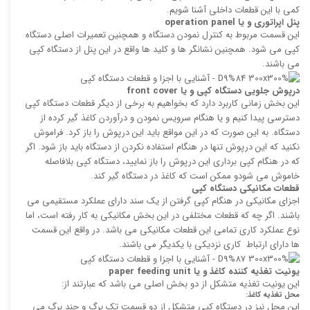
کمی با این قطعات داخلی آشنا شویم.
پنل اپراتوری و یا
operation panel
این قسمت مربوط به کنترل نمودن دستگاه و همچنین تعمیرات اصلی دستگاه
کپی می شود. همچنین نشانگر ها و کلید ها واقع در این پنل از دستگاه کپی
می باشند.
درپوش جلویی دستگاه کپی و یا
front cover
این بخش زمانی کاربرد دارد که بخواهیم به برخی از دیگر قطعات دستگاه کپی
دسترسی پیدا کنیم و یا هنگام سرویس نمودن و درآوردن کاغذ گیر کرده از
دستگاه. به این صورت که در این مواقع باید این درپوش را باز کرد. فراموش
نکنید که این درپوش تنها در هنگام استفاده نکردن از دستگاه باید باز شود. اگر
که در هنگام کپی برداری این درپوش را باز نمایید، دستگاه کپی بلافاصله
خاموش می شودو ممکن است که کاغذ در دستگاه گیر کند.
قطعات مکانیکی دستگاه کپی
اجزای مکانیکی در هنگام کپی گرفتن از یک سند دارای عملکرد مستقیمی می
باشند. اگر چه که قطعات مختلفی در این بخش مکانیکی به کار رفته است، اما
نوع عملکرد کاری تمامی این قطعات مکانیکی می باشد. در واقع این قسمت
ها دارای ارتباط کاری نزدیکی با یکدیگر می باشند.
یونیت تغذیه کننده کاغذ و یا
paper feeding unit
این یونیت تغذیه متشکل از دو بخش اصلی می باشد که عبارتند از:
محل تغذیه کاغذ:
این محل نیز در دستگاه کپی متشکل از دو قسمت تک برگ و چند برگ می