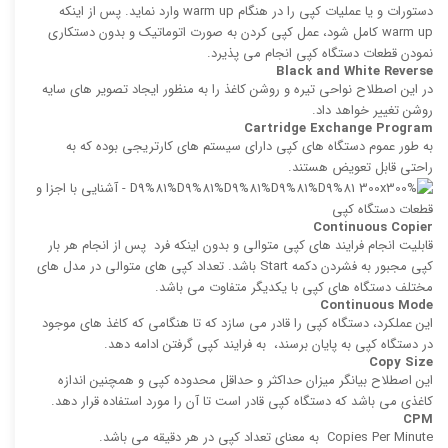
دستورات و یا عملیات كپی را در هنگام warm up وارد نماید. پس از اینكه
warm up كامل شود، عمل كپی كردن به صورت اتوماتیک و بدون دستکاری
نمودن قطعات دستگاه کپی انجام می پذیرد.
Black and White Reverse
در این اصطلاح نواحی تیره و روشن کاغذ را به منظور ایجاد تصویر های سایه
روشن تغییر خواهد داد.
Cartridge Exchange Program
به طور عموم دستگاه های کپی دارای سیستم های كارتریجی بوده كه به
راحتی قابل تعویض هستند.
Continuous Copier
قابلیت انجام فرایند های كپی‌ متوالی و بدون اینكه فرد پس از انجام هر بار
كپی مجبور به فشردن دكمه Start باشد. تعداد كپی‌ های متوالی در مدل های
مختلف دستگاه های کپی با یکدیگر متفاوت می باشد.
Continuous Mode
این عملکرد، دستگاه کپی را قادر می ‌سازد که تا هنگامی كه كاغذ های موجود
در دستگاه کپی به پایان برسند، به فرایند كپی گرفتن ادامه دهد.
Copy Size
این اصطلاح بیانگر میزان حداكثر و حداقل محدوده كپی و همچنین اندازه
كاغذی می باشد كه دستگاه كپی قادر است تا آن را مورد استفاده قرار دهد.
CPM
‍Copies Per Minute به معنای تعداد كپی در هر دقیقه می باشد.