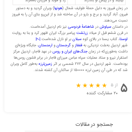
بیایند و در پیش او بگذرند
رد و موبد و مرزبان بشمرند
در زمان فیروز به دلیل حملهٔ طوایف شمال (
هونها
) ویران گردید و به دستور
فیروز، آباد گردید و برج و بارو در آن ساخته شد و از این‌رو بنای آن را به فیروز
نسبت می‌دهند.
در داستان
سیاوش
در
شاهنامهٔ فردوسی
نیز نام اردبیل آمده‌است.
در قرن ششم قبل از میلاد
زرتشت
پیامبر بزرگ ایران ظهور کرد و بنا به روایت
اوستا
، کتاب یسنا در بالای کوه
سبلان
بر او نازل شده‌است.
[۲۰]
شهر اردبیل به‌علت نزدیکی به
قفقاز
و
گرجستان
و
ارمنستان
، جایگاه ویژه‌ای
داشت به‌طوری‌که در زمان
جنگ‌های ایران و روس
در عهد قاجار، اردبیل مرکز
استقرار نیرو و ستاد عملیات سپاه عباس میرزای قاجار در برابر قشون روس‌ها
بوده‌است. شهر اردبیل در سال ۲۷۲ شمسی بر اثر
زمین‌لرزه
به‌طور کامل ویران
شد که در طی آن زمین لرزه ۱۵۰۰۰۰ از ساکنان آن کشته شدند.
۵
از ۵
۲۰ مشارکت کننده
جستجو در مقالات