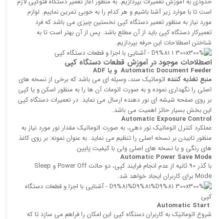
حدودی به آموزش تعمیرات بپردازیم. به منظور آغاز تعمیر دستگاه فتوکپی لازم
است تا با موارد زیر آشنا باشیم و هر کدام را به خوبی تمرین نماییم. لوازم
مورد نیاز به منظور تعمیر دستگاه کپی نخستین چیزی می باشد که فرد
تعمیرکار دستگاه کپی باید از آن مطلع باشد. پس از آن بهتر است تا به
شناختن اصطلاحات این حرفه بپردازیم.
اصطلاحات موجود در آموزش قطعات دستگاه کپی
Automatic Document Feeder
و یا
ADF
منبع تغذیه‌ كننده
اتوماتیک سند، وسیله‌ ای می باشد كه برخی از نسخه ‌های
اصلی را نگهداری نموده و به صورت اتومات آن ها را به منظور اسكن و یا كپی
بر روی صفحه شیشه ای نور‌ دهنده ارسال می نماید. در تعمیرات دستگاه کپی
این بخش بسیار حائز اهمیت می باشد.
Automatic Exposure Control
عملكرد كنترل اتوماتیک نور دهی، به صورت اتوماتیک مقدار نور مورد نیاز به
منظور تابیدن بر نسخه اصلی را تنظیم می نماید. به عنوان نمونه: بر روی كاغذ
های رنگی و یا نسخه‌ های اصلی ولی با كیفیت پایین
Automatic Power Save Mode
با گذر 90 ثانیه از عدم انجام فرایند كپی، دو حالت Power Off و Sleep
Mode برای كاربران ایجاد خواهد شد.
Automatic Start
شروع اتوماتیک به كاربران دستگاه کپی این امكان را فراهم می سازد تا كه