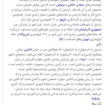
کوهستان‌های
سبلان
،
تالش
و
بزغوش
است که این عوامل طبیعی سبب
محصور شدن آن شده‌اند. اردبیل از مناطق با اهمیّت ایران به‌شمار می‌آید و
دارای آثار و ابنیّه تاریخی و جاذبه‌های طبیعی بسیار زیادی است. همچنین
روستای تاریخی و گردشگری
باروق
در ۱۲ کیلومتری اردبیل قرار دارد.
اردبیل از شهرهای باستانی و تاریخی ایران است. این شهر در نزدیکی مرز
جمهوری آذربایجان
قرار گرفته و از سردترین شهرهای ایران محسوب می‌گردد
که جاذبه‌های طبیعی زیادی دارد. این شهر در ۲۲۰ کیلومتری
تبریز
و ۵۸۰
[۱۳]
کیلومتری
تهران
واقع شده‌است.
[۱۴]
نام
اردبیل یا «ارده‌ویل» یا «ارته‌ویل» که هم‌اکنون نیز در میان
تالشی
زبانان
ویلکیج (نمین) و آستارا، «آرداویل» یا «آرده‌ویل» گفته می‌شود، به‌معنای «شهر
ارته» است. «
ارته
»، در باور ایرانیان باستان، قانون نظم و آفرینش در زمان
پیش از آیین زردشتی است. و در آیین زردشتی به‌صورت «اشه» درآمده است،
به‌معنی قانون راستی و داد که نشانگر پویایی (دینامیسم) تکامل است.
همچنین «ارد» یا «ارته»، از ایزدان زرتشتی است که پاسدار راستی و داد
است. در زبان پهلوی و تالشی «ویل» به‌معنی شهر یا آبادی است که اکنون نیز
به‌صورت جمع «ویلات» به معنی محال یا سامانهٔ شهری گسترده و آباد کاربرد
دارد. در زبان فارسی در بسیاری از واژه‌ها، حرف «و» به حرف «ب» تبدیل
می‌شود، مانند «سه وه لان» به «سه به لان یا سبلان» و «توریز» به «تبریز» و
…
[۱۶]
[۱۵]
تاریخ