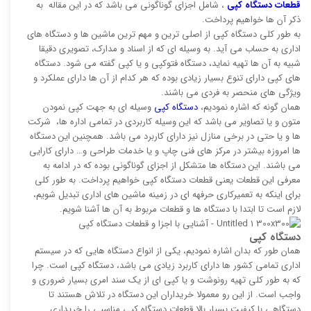
قطعات دستگاه کپی
، شامل اجزای گوناگونی می باشد که در این مقاله به
ذکر آن ها خواهیم پرداخت.
به طور کلی دستگاه کپی از اصلی ترین و مهم ترین ماشین ها و دستگاه های
اداری به حساب می آید. به وسیله ای که از اسناد و مدارک، تصویری دقیقا
شبیه به آن ها تهیه نماید، دستگاه فتوکپی و یا کپی گفته می شود. دستگاه
های کپی دارای تنوع بسیار زیادی بوده که هر کدام از آن ها دارای عملکرد و
ویژگی های منحصر به فردی می باشند.
همان گونه که اشاره نمودیم،
دستگاه کپی
وسیله ای به جهت کپی نمودن
متون و یا تصاویر می باشد که این وسیله کاربردی در تمامی اداره ها، شرکت
ها و یا حتی در برخی منازل نیز دارای کاربرد می باشد. همچنین این دستگاه
ها امروزه بیشتر در مرکز های فنی چاپ و یا خدمات طراحی و… دارای کارایی
می باشند. این دستگاه ها متشکل از اجزای گوناگونی بوده که در ادامه به
معرفی این قطعات یعنی قطعات دستگاه کپی خواهیم پرداخت. به طور کلی
برای اینکه به تعمیرکاری حرفهه ای در زمینه ماشین های اداری تبدیل شویم،
لازم است تا ابتدا با دستگاه ها و قطعات مربوط به آن ها آشنا شویم.
دستگاه کپی
همان طور که بدان اشاره نمودیم، یکی از انواع دستگاه هایی که در سیستم
اداری تمامی کشور ها دارای کاربرد زیادی می باشد، دستگاه کپی است. چرا
که به طور کلی تهیه رونوشت و یا کپی ای از یک سند امری بسیار ضروری و
واجب است. از این رو معمولا خریداران این دستگاه در تلاش هستند تا
دستگاهی با کیفیت بسیار بالا قطعات دستگاه کپی مناسبی را خریداری