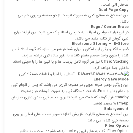
ساختار آلی است.
Dual Page Copy
این اصطلاح به معنای کپی به صورت اتومات از دو صفحه روبروی هم می
باشد.
Edge / Center Erase
در این فرایند، نواحی اطراف لبه خارجی اسناد پاک می شود. این فرایند برای
كپی گرفتن از كتاب مفید می باشد.
Electronic Storing – E-Store
ذخیره الكترونیكی این امکان را برای شما فراهم می سازد كه گروه اسناد كامل
‌شده را بدون واحد حجیم منظم‌ كننده، به طور ساده‌ تری فراهم سازید.
Offset Stacking نیز هر گروه كامل پرینت ‌ها و یا كپی‌ ها را با سینی اسناد
داخلی جدا خواهد کرد.
Energy Save Mode
این ویژگی نوعی صرفه‌ جویی در مصرف انرژی می باشد كه پس از انجام كپی
و اتمام زمان Preset، قطعات دستگاه كپی به صورت اتومات در وضعیت
standby قرار گرفته که باعث می‌ شود تا برای انجام كپی بعدی نیازی به زمان
warm-up مجدد نباشد.
Enlargement
این اصطلاح به معنای قابلیت افزایش اندازه تصویر نسخه های اصلی بر روی
نسخه كپی ‌شده، می باشد.
Fiber Optics
Fiber Optics كه لایه‌ های فیبری Lucite به‌هم ‌فشرده است و به منظور