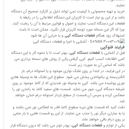
نمایند.
خرید و تهیه محصولی با کیفیت نمی تواند دلیل بر کارکرد صحیح آن دستگاه
باشد و از این رو نیاز است تا کاربران این دستگاه اطلاعاتی را در رابطه با
قطعات این دستگاه کسب نمایند و اصول و قوانین مرتبط با آن را رعایت کنند.
چرا که اگر این مساله مورد توجه کاربران قرار نگیرد، ممکن است تا باعث
استهلاک زود هنگام
قطعات دستگاه کپی
و یا خرابی آن ها شود.
فرایند فتوکپی
قبل از آشنایی با
قطعات دستگاه کپی
، بهتر است تا با نحوه کار با این دستگاه
کمی اطلاعات کسب کنیم. کپی گرفتن یکی از روش های نسخه برداری می
باشد که اساس آن به صورت زیر است:
در این فرایند، در ابتدا بر روی غلتک نواری موجود و یا استوانه درام، بار
الکتریسته ی یکنواختی پخش می شود. سطوح این غلتک ها به وسیله هادی
نوری پوشیده می باشد. کپی به وسیله نور شدیدی که از کاغذ موجود بر روی
شیشه دستگاه کپی، عبور می نماید. قسمت های سفید کاغذ به راحتی نور را
منعکس کرده و سپس آن قسمت از سطح باردار استوانه درام خنثی خواهد
شد.
دقت کنید که قسمت های تیره سطوح کاغذ قادر به انعکاس نور نمی باشند و
یا به عبارتی دیگر نور را جذب می نمایند، از این رو قسمت هایی با بار منفی
بر روی درام باقی خواهد ماند.
یکی از لوازم و
قطعات دستگاه کپی
، پودر تونر می باشد که درون دستگاه قرار