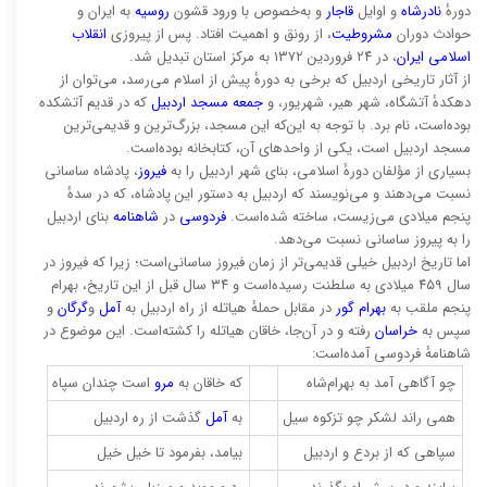
دورهٔ
نادرشاه
و اوایل
قاجار
و به‌خصوص با ورود قشون
روسیه
به ایران و
حوادث دوران
مشروطیت
، از رونق و اهمیت افتاد. پس از پیروزی
انقلاب
اسلامی ایران
، در ۲۴ فروردین ۱۳۷۲ به مرکز استان تبدیل شد.
از آثار تاریخی اردبیل که برخی به دورهٔ پیش از اسلام می‌رسد، می‌توان از
دهکدهٔ آتشگاه، شهر هیر، شهریور، و
جمعه مسجد اردبیل
که در قدیم آتشکده
بوده‌است، نام برد. با توجه به این‌که این مسجد، بزرگ‌ترین و قدیمی‌ترین
مسجد اردبیل است، یکی از واحدهای آن، کتابخانه بوده‌است.
بسیاری از مؤلفان دورهٔ اسلامی، بنای شهر اردبیل را به
فیروز
، پادشاه ساسانی
نسبت می‌دهند و می‌نویسند که اردبیل به دستور این پادشاه، که در سدهٔ
پنجم میلادی می‌زیست، ساخته شده‌است.
فردوسی
در
شاهنامه
بنای اردبیل
را به پیروز ساسانی نسبت می‌دهد.
اما تاریخ اردبیل خیلی قدیمی‌تر از زمان فیروز ساسانی‌است؛ زیرا که فیروز در
سال ۴۵۹ میلادی به سلطنت رسیده‌است و ۳۴ سال قبل از این تاریخ، بهرام
پنجم ملقب به
بهرام گور
در مقابل حملهٔ هیاتله از راه اردبیل به
آمل
و
گرگان
و
سپس به
خراسان
رفته و در آن‌جا، خاقان هیاتله را کشته‌است. این موضوع در
شاهنامهٔ فردوسی آمده‌است:
چو آگاهی آمد به بهرام‌شاه
که خاقان به
مرو
است چندان سپاه
همی راند لشکر چو تزکوه سیل
به
آمل
گذشت از ره اردبیل
سپاهی که از بردع و اردبیل
بیامد، بفرمود تا خیل خیل