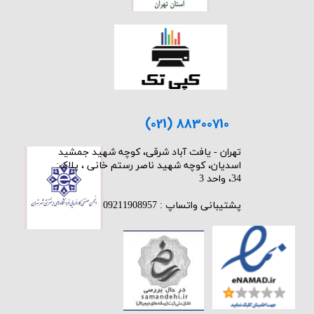
(021) 88300710
​تهران - یافت آباد شرقی، کوچه شهید جمشید
اسدیان، کوچه شهید ناصر رستم خانی ، پلاک:
34، واحد 3
پشتیبانی واتساپ : 09211908957