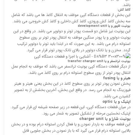
باشد.
کاغذ کش:
این بخش از قطعات دستگاه کپی موظف به انتقال کاغذ ها می باشد که شامل
سه بخش کاغذ کش ورودی، کاغذ کش داخلی و کاغذ کش خروجی می باشد.
یونیت ظهور و یا
development unit
این یونیت نیز شامل دو قسمت پودر تونر و دولوپر می باشد. در واقع در این
یونیت دولوپر و یا پودر سنگین موظف به انتقال پودر تونر بر روی سطوح
استوانه درام می باشد. به این صورت که در ابتدا باید تونر با دولوپر ترکیب
گردد. مخزن و یا تانک دولوپر در بالای تانک پودر تونر قرار می گیرد.
یونیت ترانسفر و یا
transfer charger unit
از دیگر قطعات دستگاه کپی یونیت ترانسفر می باشد که موظف به انجام عمل
انتقال پودر تونر از روی سطوح استوانه درام بر روی کاغذ می باشد.
هیتر و یا
fusing
پخش نمودن پودر تونر بر روی سطوح کاغذ در این بخش یعنی هیتر و هیتر
فیوزینگ به انجام می رسد. در واقع این بخش، آخرین بخشش از به تصویر
کشیدن می باشد.
اپتیک و یا
optic
در میان قطعات دستگاه کپی، این قطعه در زیر صفحه شیشه ای قرار می گیرد.
اپتیک نخستین مرحله از تشکیل تصویر به شمار می رود.
یونیت شارژ و یا
charger unit
این قطعه موظف به باردار نمودن و یا فعال کردن استوانه درام بوده و در بخش
بالایی استوانه درام قرار می گیرد که با باز نمودن در بخش جلویی قابل