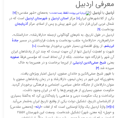
معرفی اردبیل
اَردَبیل
یا
اَردِبیل
(
؛ به‌معنای «شهر مقدس»)
تلفظ
[۷]
راهنما
·
اطلاعات
یکی از کلانشهرهای ایران
مرکز
استان اردبیل
و
شهرستان اردبیل
است که در
[۸]
شمال غربی ایران قرار دارد. این شهر پیش و پس از اسلام، مرکز
آذربایجان
بوده‌است.
[۹]
اردبیل در طول تاریخ، به نام‌های گوناگونی ازجمله «دارالارشاد»، «دارالملک»،
«دارالعرفان»، «دارالامان» ملقب بوده‌است و به‌علت قرارداشتن در مسیر
جادهٔ
ابریشم
، از رونق اقتصادی بسیار خوبی برخوردار بوده‌است.
[۱۰]
شهرت و اهمیّت اَردَبیل تنها از آن جهت نیست که چند تن از پادشاهان ایران
آن شهر را قرارگاه خود ساختند، بلکه از آن لحاظ است که مؤسس فرقهٔ
صفویه
یعنی
شیخ صفی‌الدین اردبیلی
از این‌جا برخاست و در همین‌جا به خاک
سپرده شد.
[۳]
با ظهور شیخ صفی‌الدّین و خاندان صفوی، اردبیل اعتبار ویژه‌ای یافت،
به‌طوری‌که این شهر در زمان تیمور، دارالارشاد و در زمان پادشاهان صفوی با
عنوان دارالامان از جایگاه خاصّ سیاسی، اجتماعی و فرهنگی برخوردار گردید.
حکومت صفوی بسیاری از هرج‌ومرج‌ها را که در ایران وجود داشت،
برانداخت و یک حکومت دینی و مذهبی را پایه‌گذاری کرد که به‌گفتهٔ بسیاری
از کارشناسان تاریخ، تشکیل دولت یکی از وقایع تاریخ ایران به‌شمار می‌آید.
واژهٔ اردبیل یک واژهٔ اوستایی است که از لغات «
ارته
» (به‌معنی مقدس)
[۱۲]
[۱۱]
و «ویل» (به معنی شهر) تشکیل شده‌است. وسعت این شهرستان ۲۵۵۷
کیلومتر مربّع است و چهرهٔ عمومی شهرستان اردبیل متأثّر از ارتفاعات