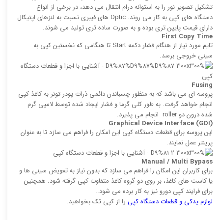
تشكیل تصویر نور را به استوانه درام انتقال می دهد، در برخی از انواع
دستگاه های کپی به کار می روند. Optic های فیبری نسبت به لنزهای اپتیكال
دارای قیمت پایین تری بوده و به صورت ساده ‌تری تولید می‌ شوند.
First Copy Time
تایم مورد نیاز از هنگام فشار دكمه Start تا هنگامی كه نخستین كپی به
سینی خروجی برسد.
Fusing
پروسه ‌ای می باشد كه به منظور چسباندن دائمی ذرات پودر تونر به كاغذ كپی
انجام خواهد گرفت. به طور کلی گرما و فشار ایجاد شده توسط لامپی گرم‌
شده درون دو roller انجام می پذیرد.
Graphical Device Interface (GDI
(
این پروسه برای قطعات دستگاه كپی این امكان را فراهم می سازد تا به عنوان
پرینتر عمل نمایند.
Manual / Multi Bypass
برای کاربران این امکان را فراهم می سازد كه بدون نیاز به تعویض سینی‌ ها و
یا كاست‌ های كاغذ، بر روی دو گروه كاغذ متفاوت كپی گرفته شود. همچنین
برای فرایند كپی دورو نیز به كار برده می ‌شود..
لوازم یدکی و قطعات دستگاه کپی
را از کپی تک بخواهید.