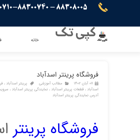
88308005 - 88300710-88300740
کپی تک
خانه
ف
ریسو
ای ویژن
کنون
اپسون
فروشگاه پرینتر اسدآباد
برادر
پاناسونیک
۰۷ آبان ۱۴۰۲
مطالب آموزشی
پرینتر اسدآباد
،
فر
شارپ
سامسونگ
اسدآباد
،
قطعات پرینتر اسدآباد
،
نمایندگی پرینتر اسدآباد
،
سرویس
کیوسرا
آدرس نمایندگی پرینتر اسدآباد
توشیبا
ایویژن
فروشگاه
پرینتر
اس