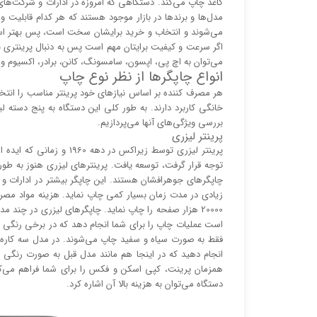
کاغذ چاپ می‌کند. دستگاهی که امروزه در ادارات و شرکت‌های
مدل‌ها و برند‌ها در بازار موجود هستند که هر کدام قابلیت 
می‌شوند و انتخاب و خرید برایشان سخت است، پس بهتر است ق
اگر سرعت و کیفیت برایتان مهم است پس به دنبال پرینتری با
می‌توان به اچ پی، اپسون، سامسونگ، کانن، برادر، اکسیوم و ر
انواع چاپگر‌ها از نظر نوع چاپ
هر مصرف کننده بر اساس نیاز‌های خود پرینتر مناسب را انت
خانگی کاربرد دارند. به طور کلی این دستگاه به پنج دسته 
بررسی ویژگی‌های آنها می‌پردازیم.
پرینتر لیزری
پرینتر لیزری توسط زیراکس 
توجه قرار گرفت، توسعه یافت. پرینتر‌های لیزری هنوز به طور گ
چاپگر‌های جوهرافشان هستند. این چاپگر بیشتر در ادارات 
زیادی در مدت زمان بسیار کمی چاپ نماید. هزینه مواد مصرفی 
20000 هزار صفحه را چاپ نماید. چاپگر‌های لیزری در چند 
است عملیات چاپ را برای شما انجام دهد که در برخی رنگی 
فقط به صورت سیاه و سفید چاپ می‌شوند. در مدل سه کاره ب
انجام دهید که در اینجا هم مانند مدل قبل به صورت رنگی 
همزمان پرینت، کپی اسکن و فکس را برای شما فراهم می‌کند
دستگاه می‌توان به هزینه بالا آن اشاره کرد.