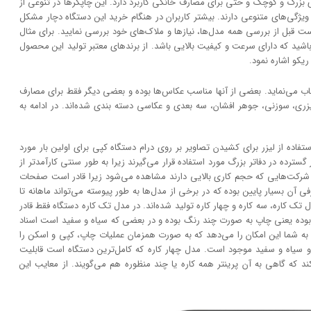
 بزرگ و کوچک و حتی برای مصارف خانگی کاربرد دارد. این چاپگر‌ها در تنوعی از
و ویژگی‌های متنوعی دارند. بیشتر کاربران در هنگام خرید این دستگاه دچار مشکل
بل از بررسی همه مدل‌ها، نیاز‌ها و ملاک‌های خود بررسی نمایید. برای مثال
شید که دارای سرعت و کیفیت بالایی باشد. از برند‌های معتبر تولید این محصول
یکو اشاره نمود.
خاب می‌نماید. بعضی از آنها مناسب عکاس‌ها بوده و بعضی دیگر فقط برای مصارف
لیزری، سوزنی، جوهر افشان، سه بعدی و عکاسی دسته بندی شده‌اند. در ادامه به
در دهه 1960 و زمانی که ایده استفاده از لیزر برای کشیدن تصاویر بر روی درام دستگاه کپی برای اولین بار مورد
سترده در دفاتر بزرگ مورد استفاده قرار می‌گیرند زیرا به طور سنتی کارآمد‌‌تر از
و شرکت‌هایی که حجم کاری بالایی دارند مشاهده می‌شود زیرا قادر است صفحات
آن بسیار پایین بوده که در برخی از مدل‌ها به طور پیوسته می‌تواند ماهانه تا
مدل تک کاره، سه کاره و چهار کاره تولید شده‌اند. در مدل تک کاره دستگاه فقط قادر
بوده یعنی چاپ به صورت چند رنگ بوده و در بعضی که سیاه و سفید است اسناد
ه شما این امکان را می‌دهد که به صورت همزمان عملیات چاپ، کپی و اسکن را
و سیاه و سفید موجود است. مدل چهار کاره که کامل‌ترین دستگاه است قابلیت
 که گاهی به آن پرینتر همه کاره یا چند منظوره هم می‌گویند. از معایب این