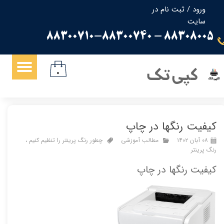
ورود
/
ثبت نام در
سایت
حساب کاربری من
88308005 - 88300710-88300740
تغییر گذر واژه
سفارشات
کپی تک
۰
خروج از حساب کاربری
کیفیت رنگها در چاپ
۰۸ آبان ۱۴۰۲
مطالب آموزشی
چطور رنگ پرینتر را تنظیم کنیم
،
رنگ پرینتر
کیفیت رنگها در چاپ