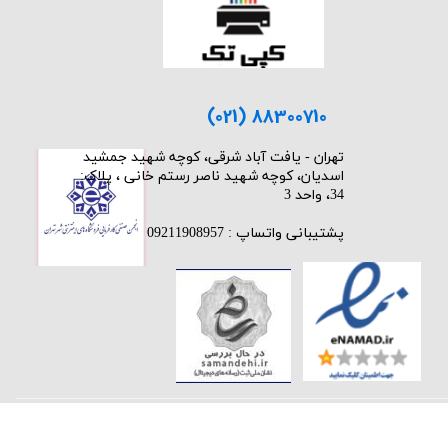
(021) 88300710
​تهران - یافت آباد شرقی، کوچه شهید جمشید
اسدیان، کوچه شهید ناصر رستم خانی ، پلاک:
34، واحد 3
پشتیبانی واتساپ : 09211908957