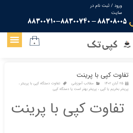
ورود
/
ثبت نام در
سایت
حساب کاربری من
88308005 - 88300710-88300740
تغییر گذر واژه
سفارشات
کپی تک
۰
خروج از حساب کاربری
تفاوت کپی با پرینت
۲۵ آبان ۱۴۰۲
مطالب آموزشی
تفاوت دستگاه کپی با پرینتر
،
پرینتر بخریم یا کپی
،
پرینتر بهتر است یا دستگاه کپی
تفاوت کپی با پرینت