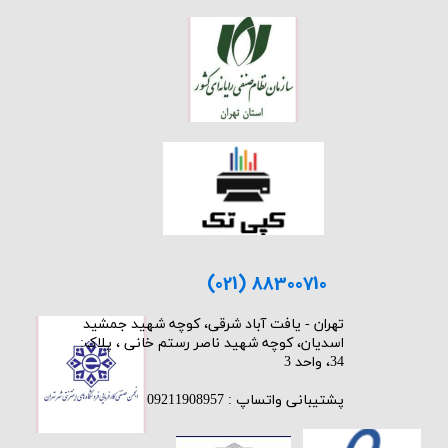
(021) 88300710
​تهران - یافت آباد شرقی، کوچه شهید جمشید
اسدیان، کوچه شهید ناصر رستم خانی ، پلاک:
34، واحد 3
پشتیبانی واتساپ : 09211908957