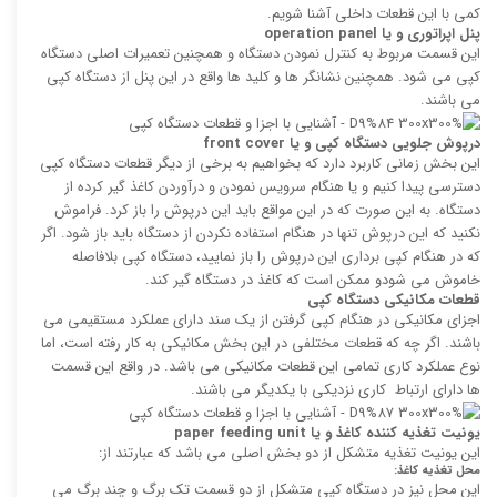
کمی با این قطعات داخلی آشنا شویم.
پنل اپراتوری و یا
operation panel
این قسمت مربوط به کنترل نمودن دستگاه و همچنین تعمیرات اصلی دستگاه
کپی می شود. همچنین نشانگر ها و کلید ها واقع در این پنل از دستگاه کپی
می باشند.
درپوش جلویی دستگاه کپی و یا
front cover
این بخش زمانی کاربرد دارد که بخواهیم به برخی از دیگر قطعات دستگاه کپی
دسترسی پیدا کنیم و یا هنگام سرویس نمودن و درآوردن کاغذ گیر کرده از
دستگاه. به این صورت که در این مواقع باید این درپوش را باز کرد. فراموش
نکنید که این درپوش تنها در هنگام استفاده نکردن از دستگاه باید باز شود. اگر
که در هنگام کپی برداری این درپوش را باز نمایید، دستگاه کپی بلافاصله
خاموش می شودو ممکن است که کاغذ در دستگاه گیر کند.
قطعات مکانیکی دستگاه کپی
اجزای مکانیکی در هنگام کپی گرفتن از یک سند دارای عملکرد مستقیمی می
باشند. اگر چه که قطعات مختلفی در این بخش مکانیکی به کار رفته است، اما
نوع عملکرد کاری تمامی این قطعات مکانیکی می باشد. در واقع این قسمت
ها دارای ارتباط کاری نزدیکی با یکدیگر می باشند.
یونیت تغذیه کننده کاغذ و یا
paper feeding unit
این یونیت تغذیه متشکل از دو بخش اصلی می باشد که عبارتند از:
محل تغذیه کاغذ:
این محل نیز در دستگاه کپی متشکل از دو قسمت تک برگ و چند برگ می