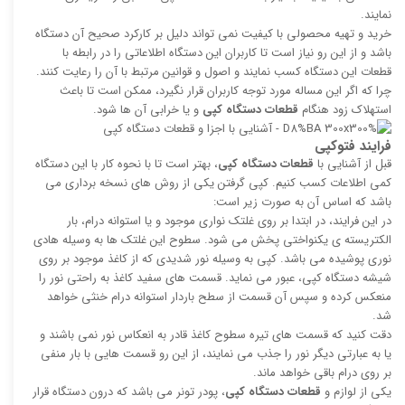
نمایند.
خرید و تهیه محصولی با کیفیت نمی تواند دلیل بر کارکرد صحیح آن دستگاه
باشد و از این رو نیاز است تا کاربران این دستگاه اطلاعاتی را در رابطه با
قطعات این دستگاه کسب نمایند و اصول و قوانین مرتبط با آن را رعایت کنند.
چرا که اگر این مساله مورد توجه کاربران قرار نگیرد، ممکن است تا باعث
استهلاک زود هنگام
قطعات دستگاه کپی
و یا خرابی آن ها شود.
فرایند فتوکپی
قبل از آشنایی با
قطعات دستگاه کپی
، بهتر است تا با نحوه کار با این دستگاه
کمی اطلاعات کسب کنیم. کپی گرفتن یکی از روش های نسخه برداری می
باشد که اساس آن به صورت زیر است:
در این فرایند، در ابتدا بر روی غلتک نواری موجود و یا استوانه درام، بار
الکتریسته ی یکنواختی پخش می شود. سطوح این غلتک ها به وسیله هادی
نوری پوشیده می باشد. کپی به وسیله نور شدیدی که از کاغذ موجود بر روی
شیشه دستگاه کپی، عبور می نماید. قسمت های سفید کاغذ به راحتی نور را
منعکس کرده و سپس آن قسمت از سطح باردار استوانه درام خنثی خواهد
شد.
دقت کنید که قسمت های تیره سطوح کاغذ قادر به انعکاس نور نمی باشند و
یا به عبارتی دیگر نور را جذب می نمایند، از این رو قسمت هایی با بار منفی
بر روی درام باقی خواهد ماند.
یکی از لوازم و
قطعات دستگاه کپی
، پودر تونر می باشد که درون دستگاه قرار