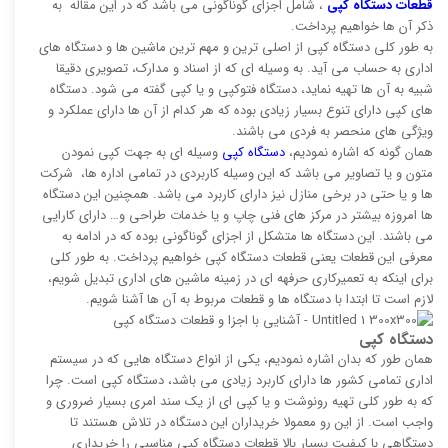
قطعات دستگاه کپی
، شامل اجزای گوناگونی می باشد که در این مقاله به
ذکر آن ها خواهیم پرداخت.
به طور کلی دستگاه کپی از اصلی ترین و مهم ترین ماشین ها و دستگاه های
اداری به حساب می آید. به وسیله ای که از اسناد و مدارک، تصویری دقیقا
شبیه به آن ها تهیه نماید، دستگاه فتوکپی و یا کپی گفته می شود. دستگاه
های کپی دارای تنوع بسیار زیادی بوده که هر کدام از آن ها دارای عملکرد و
ویژگی های منحصر به فردی می باشند.
همان گونه که اشاره نمودیم،
دستگاه کپی
وسیله ای به جهت کپی نمودن
متون و یا تصاویر می باشد که این وسیله کاربردی در تمامی اداره ها، شرکت
ها و یا حتی در برخی منازل نیز دارای کاربرد می باشد. همچنین این دستگاه
ها امروزه بیشتر در مرکز های فنی چاپ و یا خدمات طراحی و… دارای کارایی
می باشند. این دستگاه ها متشکل از اجزای گوناگونی بوده که در ادامه به
معرفی این قطعات یعنی قطعات دستگاه کپی خواهیم پرداخت. به طور کلی
برای اینکه به تعمیرکاری حرفهه ای در زمینه ماشین های اداری تبدیل شویم،
لازم است تا ابتدا با دستگاه ها و قطعات مربوط به آن ها آشنا شویم.
دستگاه کپی
همان طور که بدان اشاره نمودیم، یکی از انواع دستگاه هایی که در سیستم
اداری تمامی کشور ها دارای کاربرد زیادی می باشد، دستگاه کپی است. چرا
که به طور کلی تهیه رونوشت و یا کپی ای از یک سند امری بسیار ضروری و
واجب است. از این رو معمولا خریداران این دستگاه در تلاش هستند تا
دستگاهی با کیفیت بسیار بالا قطعات دستگاه کپی مناسبی را خریداری