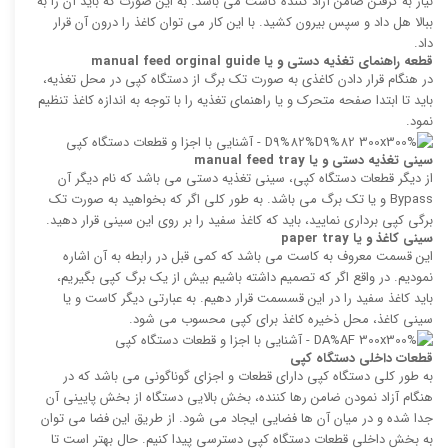
نیاز به گرفتن ضامن آزاد کننده کاست می باشد. به این صورت که باید آن را به
ببالا هل داد و سپس بیرون کشید. با این کار می توان کاغذ را درون آن قرار
داد.
قطعه راهنمای تغذیه دستی و یا
manual feed orginal guide
در هنگام قرار دادن کاغذی به صورت تک برگ از دستگاه کپی در محل تغذیه،
باید تا ابتدا صفحه متحرک و یا راهنمای تغذیه را با توجه به اندازه کاغذ تنظیم
نمود.
سینی تغذیه دستی و یا
manual feed tray
از دیگر قطعات دستگاه کپی، سینی تغذیه دستی می باشد که نام دیگر آن
Bypass و یا تک برگ می باشد. به طور کلی اگر که بخواهید به صورت تک
برگی کپی برداری نمایید، باید که کاغذ سفید را بر روی این سینی قرار دهید.
سینی کاغذ و یا
paper tray
این قسمت معروف به کاست می باشد که کمی قبل در رابطه به آن اشاره
نمودیم. در واقع اگر که تصمیم داشته باشیم بیش از یک برگ کپی بگیریم،
باید کاغذ سفید را در این قسسمت قرار دهیم. به عبارتی دیگر کاست و یا
سینی کاغذ، محل ذخیره کاغذ برای کپی محسوب می شود.
قطعات داخلی دستگاه کپی
به طور کلی دستگاه کپی دارای قطعات و اجزای گوناگونی می باشد که در
هنگام آزاد نمودن ضامن رها کننده، بخش بالایی دستگاه از بخش پایینی آن
جدا شده و در میان آن ها فضایی ایجاد می شود. از طریق این فضا می توان
به بخش داخلی قطعات دستگاه کپی دسترسی پیدا کنیم. حال بهتر است تا