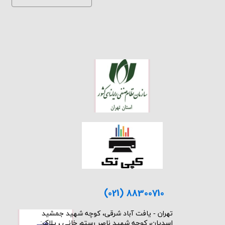
(021) 88300710
​تهران - یافت آباد شرقی، کوچه شهید جمشید
اسدیان، کوچه شهید ناصر رستم خانی ، پلاک: