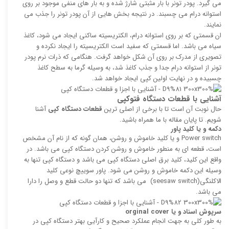
می گیرد. پودر تونر با بار مثبتی شارژ شده و به بار های منفی موجود بر روی
استوانه درام می چسبند. در نتیجه بخش هایی از آن پودر تونر را جذب می
نمایند.
ان قسمتی که بر روی استوانه درام، الکتریسیته ساکنی ایجاد می شود، کاغذ
سیاه می باشد. اما قسمتی که سفید است الکتریسیته را ایجاد نکرده و
تصویری از مدرک بر روی آن شکل خواهد گرفت. هنگامی که ذرات نرم پودر
تونر از استوانه درام جدا و جذب کاغذ شد، به وسیله گرما به سطح کاغذ
چسبیده و در نهایت اولین کپی ایجاد خواهد شد.
آشنایی با قطعات دستگاه فتوکپی
حال نوبت آن است تا با برخی از اصلی ترین
قطعات دستگاه کپی
آشنا
شویم. تا پایان مقاله با ما همراه باشید.
دکمه و یا کلید پاور
Power switch و یا کلید خاموش و روشن، همان گونه که از نام آن مشخص
است، قطعه ای به منطور خاموش و روشن کردن دستگاه کپی می باشد. در
واقع این کلید، کلید برق اصلی دستگاه کپی می باشد و دستگاه کپی تنها به
وسیله این دکمه خاموش و روشن می شود. پاور سوییچ نوعی کلید
الاکلنگی(seesaw switch) می باشد که تنها دو حالت قطع و وصل را دارا
می باشد.
سرپوش اسناد و یا
orginal cover
به طور کلی به جهت انجام عملکرد صحیح و کارآیی بهتر دستگاه کپی در