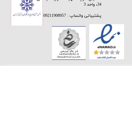
34، واحد 3
پشتیبانی واتساپ : 09211908957