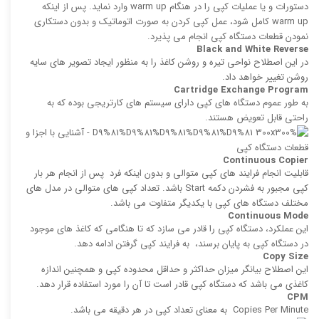
دستورات و یا عملیات كپی را در هنگام warm up وارد نماید. پس از اینكه
warm up كامل شود، عمل كپی كردن به صورت اتوماتیک و بدون دستکاری
نمودن قطعات دستگاه کپی انجام می پذیرد.
Black and White Reverse
در این اصطلاح نواحی تیره و روشن کاغذ را به منظور ایجاد تصویر های سایه
روشن تغییر خواهد داد.
Cartridge Exchange Program
به طور عموم دستگاه های کپی دارای سیستم های كارتریجی بوده كه به
راحتی قابل تعویض هستند.
Continuous Copier
قابلیت انجام فرایند های كپی‌ متوالی و بدون اینكه فرد پس از انجام هر بار
كپی مجبور به فشردن دكمه Start باشد. تعداد كپی‌ های متوالی در مدل های
مختلف دستگاه های کپی با یکدیگر متفاوت می باشد.
Continuous Mode
این عملکرد، دستگاه کپی را قادر می ‌سازد که تا هنگامی كه كاغذ های موجود
در دستگاه کپی به پایان برسند، به فرایند كپی گرفتن ادامه دهد.
Copy Size
این اصطلاح بیانگر میزان حداكثر و حداقل محدوده كپی و همچنین اندازه
كاغذی می باشد كه دستگاه كپی قادر است تا آن را مورد استفاده قرار دهد.
CPM
‍Copies Per Minute به معنای تعداد كپی در هر دقیقه می باشد.