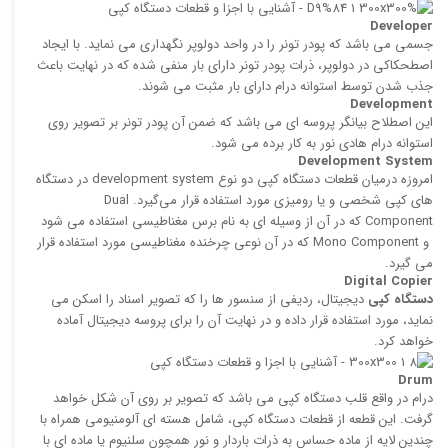
Developer
جسمی می باشد كه پودر تونر را در واحد دولوپر نگهداری می نماید. با ایجاد
اصطحکاکی در دولوپر، ذرات پودر تونر دارای بار منفی شده كه در نهایت باعث
جذب شدن توسط استوانه درام دارای بار مثبت می ‌شوند.
Development
این اصطلاح بیانگر پروسه ‌ای می باشد كه ضمن آن پودر تونر بر تصویر روی
استوانه درام هادی نور به كار‌ برده می ‌شود.
Development System
امروزه درمیان قطعات دستگاه کپی دو نوع development system در دستگاه
های کپی شخصی و یا رومیزی مورد استفاده قرار می‌گیرد. Dual
Component كه در آن از وسیله ای به نام برس مغناطیسی استفاده می‌ شود
و Mono Component كه در آن نوعی چرخنده مغناطیسی مورد استفاده قرار
می گیرد.
Digital Copier
دستگاه کپی
دیجیتال، ردیفی از سنسور ها را كه تصویر اسناد را اسكن می
نماید، مورد استفاده قرار داده و در نهایت آن را برای پروسه دیجیتال آماده
خواهد کرد.
Drum
درام در واقع قلب دستگاه كپی می‌ باشد كه تصویر بر روی آن شكل خواهد
گرفت. این قطعه از قطعات دستگاه کپی، شامل هسته ای آلومنیومی همراه با
چندین لایه از ماده حساس به ذرات باردار و نور همچون سلنیوم یا ماده ای با