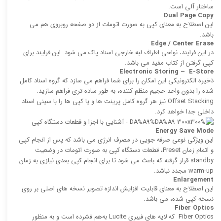
ساختار آلی است.
Dual Page Copy
این اصطلاح به معنای کپی به صورت اتومات از دو صفحه روبروی هم می
باشد.
Edge / Center Erase
در این فرایند، نواحی اطراف لبه خارجی اسناد پاک می شود. این فرایند برای
كپی گرفتن از كتاب مفید می باشد.
Electronic Storing – E-Store
ذخیره الكترونیكی این امکان را برای شما فراهم می سازد كه گروه اسناد كامل
‌شده را بدون واحد حجیم منظم‌ كننده، به طور ساده‌ تری فراهم سازید.
Offset Stacking نیز هر گروه كامل پرینت ‌ها و یا كپی‌ ها را با سینی اسناد
داخلی جدا خواهد کرد.
Energy Save Mode
این ویژگی نوعی صرفه‌ جویی در مصرف انرژی می باشد كه پس از انجام كپی
و اتمام زمان Preset، قطعات دستگاه كپی به صورت اتومات در وضعیت
standby قرار گرفته که باعث می‌ شود تا برای انجام كپی بعدی نیازی به زمان
warm-up مجدد نباشد.
Enlargement
این اصطلاح به معنای قابلیت افزایش اندازه تصویر نسخه های اصلی بر روی
نسخه كپی ‌شده، می باشد.
Fiber Optics
Fiber Optics كه لایه‌ های فیبری Lucite به‌هم ‌فشرده است و به منظور