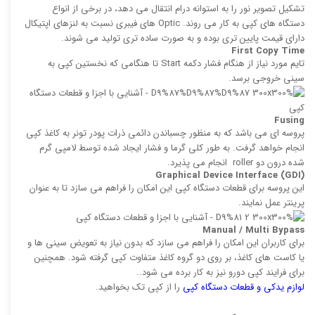
تشكیل تصویر نور را به استوانه درام انتقال می دهد، در برخی از انواع
دستگاه های کپی به کار می روند. Optic های فیبری نسبت به لنزهای اپتیكال
دارای قیمت پایین تری بوده و به صورت ساده ‌تری تولید می‌ شوند.
First Copy Time
تایم مورد نیاز از هنگام فشار دكمه Start تا هنگامی كه نخستین كپی به
سینی خروجی برسد.
Fusing
پروسه ‌ای می باشد كه به منظور چسباندن دائمی ذرات پودر تونر به كاغذ كپی
انجام خواهد گرفت. به طور کلی گرما و فشار ایجاد شده توسط لامپی گرم‌
شده درون دو roller انجام می پذیرد.
Graphical Device Interface (GDI
(
این پروسه برای قطعات دستگاه كپی این امكان را فراهم می سازد تا به عنوان
پرینتر عمل نمایند.
Manual / Multi Bypass
برای کاربران این امکان را فراهم می سازد كه بدون نیاز به تعویض سینی‌ ها و
یا كاست‌ های كاغذ، بر روی دو گروه كاغذ متفاوت كپی گرفته شود. همچنین
برای فرایند كپی دورو نیز به كار برده می ‌شود..
لوازم یدکی و قطعات دستگاه کپی
را از کپی تک بخواهید.