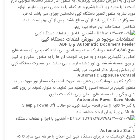
حدودی به آموزش تعمیرات بپردازیم. به منظور آغاز تعمیر دستگاه فتوکپی لازم
است تا با موارد زیر آشنا باشیم و هر کدام را به خوبی تمرین نماییم. لوازم
مورد نیاز به منظور تعمیر دستگاه کپی نخستین چیزی می باشد که فرد
تعمیرکار دستگاه کپی باید از آن مطلع باشد. پس از آن بهتر است تا به
شناختن اصطلاحات این حرفه بپردازیم.
اصطلاحات موجود در آموزش قطعات دستگاه کپی
Automatic Document Feeder
و یا
ADF
منبع تغذیه‌ كننده
اتوماتیک سند، وسیله‌ ای می باشد كه برخی از نسخه ‌های
اصلی را نگهداری نموده و به صورت اتومات آن ها را به منظور اسكن و یا كپی
بر روی صفحه شیشه ای نور‌ دهنده ارسال می نماید. در تعمیرات دستگاه کپی
این بخش بسیار حائز اهمیت می باشد.
Automatic Exposure Control
عملكرد كنترل اتوماتیک نور دهی، به صورت اتوماتیک مقدار نور مورد نیاز به
منظور تابیدن بر نسخه اصلی را تنظیم می نماید. به عنوان نمونه: بر روی كاغذ
های رنگی و یا نسخه‌ های اصلی ولی با كیفیت پایین
Automatic Power Save Mode
با گذر 90 ثانیه از عدم انجام فرایند كپی، دو حالت Power Off و Sleep
Mode برای كاربران ایجاد خواهد شد.
Automatic Start
شروع اتوماتیک به كاربران دستگاه کپی این امكان را فراهم می سازد تا كه