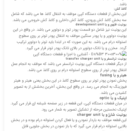
باشد.
کاغذ کش:
این بخش از قطعات دستگاه کپی موظف به انتقال کاغذ ها می باشد که شامل
سه بخش کاغذ کش ورودی، کاغذ کش داخلی و کاغذ کش خروجی می باشد.
یونیت ظهور و یا
development unit
این یونیت نیز شامل دو قسمت پودر تونر و دولوپر می باشد. در واقع در این
یونیت دولوپر و یا پودر سنگین موظف به انتقال پودر تونر بر روی سطوح
استوانه درام می باشد. به این صورت که در ابتدا باید تونر با دولوپر ترکیب
گردد. مخزن و یا تانک دولوپر در بالای تانک پودر تونر قرار می گیرد.
یونیت ترانسفر و یا
transfer charger unit
از دیگر قطعات دستگاه کپی یونیت ترانسفر می باشد که موظف به انجام عمل
انتقال پودر تونر از روی سطوح استوانه درام بر روی کاغذ می باشد.
هیتر و یا
fusing
پخش نمودن پودر تونر بر روی سطوح کاغذ در این بخش یعنی هیتر و هیتر
فیوزینگ به انجام می رسد. در واقع این بخش، آخرین بخشش از به تصویر
کشیدن می باشد.
اپتیک و یا
optic
در میان قطعات دستگاه کپی، این قطعه در زیر صفحه شیشه ای قرار می گیرد.
اپتیک نخستین مرحله از تشکیل تصویر به شمار می رود.
یونیت شارژ و یا
charger unit
این قطعه موظف به باردار نمودن و یا فعال کردن استوانه درام بوده و در بخش
بالایی استوانه درام قرار می گیرد که با باز نمودن در بخش جلویی قابل