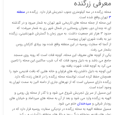
معرفی زرگنده
محله زرگنده در سه کیلومتری جنوب تجریش قرار دارد. زرگنده در
منطقه
3
تهران واقع شده است.
این محله از جمله محله های تاریخی شهر تهران به شمار میرود و در گذشته
ای نه چندان دور، بعنوان روستایی در شمال شهر ری به شمار میرفت؛ که
حدود 3 هزار نفر جمعیت داشت. به مرور زمان با گسترش شهرنشینی، زرگنده
نیز به بافت شهری تهران پیوست.
از آنجا که سفارت روسیه در این منطقه واقع شده بود ییلاق کارکنان روس
بشمار می رفت.
یکی از کوچه های معروف این محله، کوچه قنات است که روبه روی مسجد
جامع می باشد و به دلیل وجود قنات که آب شرب ساکنین این محله را تامین
می کرد به کوچه قنات شهرت یافته بود.
این کوچه به دلیل داشتن پله های فراوان و خانه هایی که بافت قدیمی خود را
همچنان حفظ کرده است، توانسته محله زرگنده را در اذهان زنده نگه دارد.
زرگنده دارای مسیلی است که از نهرهای جاری از دامنه البرز به سمت تهران به
وجود آمده است.
این مسیل از سر پل تجریش شروع می شود و با گذر از محله پل رومی و
الهیه به زرگنده وارد می شود و بعد از آن به محله های میرداماد و خیابان های
رودبار شرقی و
سیدخندان
ختم می شود.
مسیل منطقه الهیه به محله زرگنده در نزدیکی سفارت روسیه قرار دارد که در
زمان های قدیم رودخانه بزرگی بود و باغ های منطقه را آبیاری می کرد.