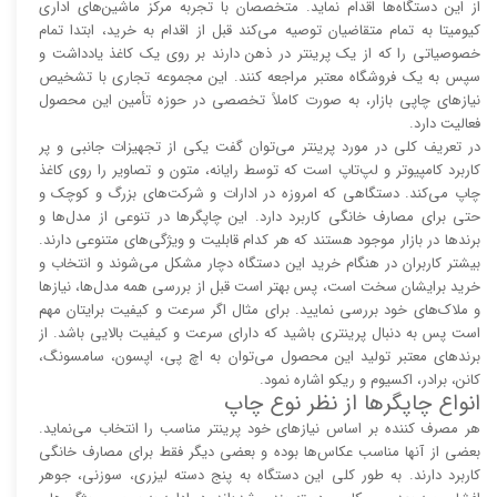
از این دستگاه‌ها اقدام نماید. متخصصان با تجربه مرکز ماشین‌های اداری
کیومیتا به تمام متقاضیان توصیه می‌کند قبل از اقدام به خرید، ابتدا تمام
خصوصیاتی را که از یک پرینتر در ذهن دارند بر روی یک کاغذ یادداشت و
سپس به یک فروشگاه معتبر مراجعه کنند. این مجموعه تجاری با تشخیص
نیاز‌‌های چاپی بازار، به صورت کاملاً تخصصی در حوزه تأمین این محصول
فعالیت دارد.
در تعریف کلی در مورد پرینتر می‌توان گفت یکی از تجهیزات جانبی و پر
کاربرد کامپیوتر و لپ‌تاپ است که توسط رایانه، متون و تصاویر را روی کاغذ
چاپ می‌کند. دستگاهی که امروزه در ادارات و شرکت‌های بزرگ و کوچک و
حتی برای مصارف خانگی کاربرد دارد. این چاپگر‌ها در تنوعی از مدل‌ها و
برند‌ها در بازار موجود هستند که هر کدام قابلیت و ویژگی‌های متنوعی دارند.
بیشتر کاربران در هنگام خرید این دستگاه دچار مشکل می‌شوند و انتخاب و
خرید برایشان سخت است، پس بهتر است قبل از بررسی همه مدل‌ها، نیاز‌ها
و ملاک‌های خود بررسی نمایید. برای مثال اگر سرعت و کیفیت برایتان مهم
است پس به دنبال پرینتری باشید که دارای سرعت و کیفیت بالایی باشد. از
برند‌های معتبر تولید این محصول می‌توان به اچ پی، اپسون، سامسونگ،
کانن، برادر، اکسیوم و ریکو اشاره نمود.
انواع چاپگر‌ها از نظر نوع چاپ
هر مصرف کننده بر اساس نیاز‌های خود پرینتر مناسب را انتخاب می‌نماید.
بعضی از آنها مناسب عکاس‌ها بوده و بعضی دیگر فقط برای مصارف خانگی
کاربرد دارند. به طور کلی این دستگاه به پنج دسته لیزری، سوزنی، جوهر