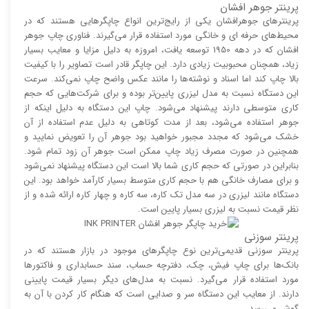
پرینتر جوهر افشان
پرینتر‌های جوهرافشان یکی از رایج‌ترین انواع چاپگر‌هایی هستند که در
محیط‌های حرفه ای و خانگی مورد استفاده قرار می‌گیرند. فناوری چاپ جوهر
افشان که در دهه 1950 توسعه یافت، امروزه به دلیل مزایا و معایب بسیار
زیاد، همچنان محبوبیت زیادی دارد. این چاپگر قادر است تصاویر را با کیفیت
بالا چاپ کند اما اسناد و نوشته‌ها را مانند عکس واضح چاپ نمی‌کند. سرعت
این دستگاه نسبت به مدل لیزری پایین‌تر بوده و برای شرکت‌هایی که حجم
کاری متوسطی دارند پیشنهاد می‌شود. چاپ این دستگاه به دلیل اینکه از
جوهر استفاده می‌شود، بعد از مدت کوتاهی به دلیل عدم استفاده از آن
خشک می‌شود که مجدد مجبور خواهید بود جوهر آن را تعویض نمایید و
همچنین در صورت مصرف زیاد چاپ ممکن است جوهر آن زود تمام شود.
بنابراین در صورتی که حجم کاری شما بالا است این دستگاه پیشنهاد نمی‌شود
و برای مصارف خانگی هم با حجم کاری متوسط بسیار کارآمد خواهد بود. این
دستگاه مانند لیزری در سه مدل تک کاره، سه کاره و چهار کاره ارائه شده و از
نظر قیمت نسبت به لیزری بسیار پایین است.
پرینتر سوزنی
پرینتر سوزنی قدیمی‌ترین نوع چاپگر‌های موجود در بازار هستند که در
بانک‌ها برای چاپ فیش، چک، دفترچه حساب، سند حسابداری و فاکتور‌ها
مورد استفاده قرار می‌گیرد. نسبت به مدل‌های دیگر بسیار قیمت پایینی
دارند. از معایب این دستگاه سر و صدایی است که هنگام کار کردن با آن به
گوش می‌رسد.