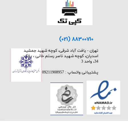
(021) 88300710
​تهران - یافت آباد شرقی، کوچه شهید جمشید
اسدیان، کوچه شهید ناصر رستم خانی ، پلاک:
34، واحد 3
پشتیبانی واتساپ : 09211908957