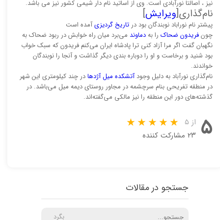
نیز ، اصالتا نورآبادی است‌. وی از اساتید نام دار شیمی کشور نیز می باشد.
نام‌گذاری[
ویرایش
]
پیشتر نام نوراباد نوبندگان بود در
تاریخ گردیزی
آمده است
چون
فریدون
ضحاک
را به
دماوند
می‌برد میان راه خوابش در ربود ضحاک به
نگهبان گفت اگر مرا آزاد کنی ترا پادشاه ایران می‌کنم فریدون که سبک خواب
بود شنید و برخاست و او را دوباره بندی دیگر گذاشت و آنجا را نوبندگان
خواندند.
نام‌گذاری نورآباد به دلیل وجود
آتشکده میل آژدها
در چند کیلومتری این شهر
در منطقه تفریحی بنام سرچشمه در مجاور روستای دیمه میل می‌باشد. در
گذشته‌های دور این منطقه را نیز مالکی می‌گفته‌اند.
۵
از ۵
۲۳ مشارکت کننده
جستجو در مقالات
بگرد