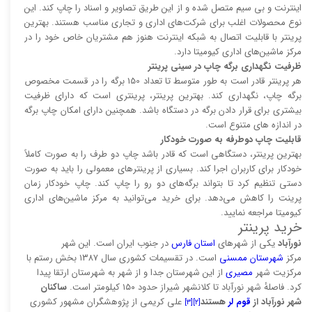
اینترنت و بی سیم متصل شده و از این طریق تصاویر و اسناد را چاپ کند. این
نوع محصولات اغلب برای شرکت‌های اداری و تجاری مناسب هستند. بهترین
پرینتر با قابلیت اتصال به شبکه اینترنت هنوز هم مشتریان خاص خود را در
مرکز ماشین‌های اداری کیومیتا دارد.
ظرفیت نگهداری برگه چاپ در سینی پرینتر
هر پرینتر قادر است به طور متوسط تا تعداد 150 برگه را در قسمت مخصوص
برگه چاپ، نگهداری کند. بهترین پرینتر، پرینتری است که دارای ظرفیت
بیشتری برای قرار دادن برگه در دستگاه باشد. همچنین دارای امکان چاپ برگه
در اندازه های متنوع است.
قابلیت چاپ دوطرفه به صورت خودکار
بهترین پرینتر، دستگاهی است که قادر باشد چاپ دو طرف را به صورت کاملاً
خودکار برای کاربران اجرا کند. بسیاری از پرینتر‌های معمولی را باید به صورت
دستی تنظیم کرد تا بتواند برگه‌های دو رو را چاپ کند. چاپ خودکار زمان
پرینت را کاهش می‌دهد. برای خرید می‌توانید به مرکز ماشین‌های اداری
کیومیتا مراجعه نمایید.
خرید پرینتر
نورآباد
یکی از شهرهای
استان فارس
در جنوب ایران است. این شهر
مرکز
شهرستان ممسنی
است. در تقسیمات کشوری سال ۱۳۸۷ بخش رستم با
مرکزیت شهر
مصیری
از این شهرستان جدا و از شهر به شهرستان ارتقا پیدا
کرد. فاصلهٔ شهر نورآباد تا کلانشهر شیراز حدود ۱۵۰ کیلومتر است.
ساکنان
شهر نورآباد از
قوم لر
هستند
علی کریمی از پژوهشگران مشهور کشوری
[۳]
[۲]