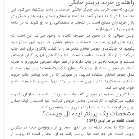
راهنمای خرید پرینتر خانگی
افرادی که قصد خرید یک چاپگر خانگی مناسب را دارند پیشنهاد می‌شود این
مطالب را در ادامه دنبال کنند. به علت برند‌های متنوع پرینتر‌های خانگی در
بازار خریداران ممکن است در انتخاب با مشکلاتی رو به رو شوند که در ادامه
به بررسی آن می‌پردازیم.
اولین سوالی که در ذهن هر مصرف کننده به وجود می‌آید این است که
پرینتر‌های لیزری مناسب هستند یا جوهر افشان. در مورد این سوال باید
بگوییم که چاپگر‌های جوهر افشان عکس‌ها را با کیفت بالا‌‌‌تری برای شما چاپ
می‌کند و از نظر قیمت مناسب است. اما چاپگر‌های لیزری گران قیمت‌تر
هستند و سرعت بالایی در چاپ دارند و از نظر مواد مصرفی مقرون و به صرفه
است. در صورتی به دنبال چاپ عکس‌های با کیفیت هستید پس بهتر است از
مدل جوهر افشان استفاده نمایید. در صورتی که در خانه بیشتر چاپ جزوه،
مقاله و غیره دارید مدل لیزری مناسب‌تر بوده، زیرا متون را با کیفیت بالا و
خوانا چاپ می‌کند.
شما کاربران محترم در صورتی که نتوانستید پرینتر مناسب با نیازتان را تهیه
نمایید می‌توانید با کارشناسان بخش فروش شرکت آتیه اندیشان نیک سگال
نوین در ارتباط باشید. تا شما را در این زمینه راهنمایی کنند.
مشخصات یک پرینتر ایده آل چیست؟
تعداد نقطه در هر اینچ (DPI)
واحد dpi یا تعداد نقطه در هر اینچ، معیاری از رزولوشن چاپ در بهترین
پرینتر است. هر چه عدد dpi بیشتر باشد به این معنی است که پرینتر از