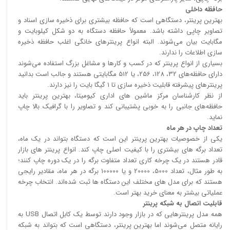
حافظه داخلی
بهترین پرینتر، دستگاهی است که حافظه بیشتری برای ذخیره سازی اسناد و
تصاویر چاپی داشته باشد. معمولاً حافظه دستگاه به دو شکل کیلوبایت و
مگابایت بیان می‌شوند. البته انواع پرینتر‌های خانگی اغلب حافظه ذخیره
سازی اطلاعات را ندارند.
بسیاری از انواع پرینتر که در کسب و کار‌ها و مشاغل بزرگ استفاده می‌شوند
دارای حافظه‌های 32، 128، 256، یا 512 مگابایتی هستند و جالب است بدانید
پرینتر‌های پیشرفته قابلیت ذخیره سازی تا 1 گیگا بایت را نیز دارند.
از نظر کارشناسان مرکز ماشین های اداری کیومیتا، بهترین پرینتر باید
حافظه‌های جانبی را به خوبی پشتیبانی کند و تصاویر را با گرافیک بالا چاپ
نماید.
تعداد چاپ در هر ماه
یکی از خصوصیات بهترین پرینتر این است که دستگاه بتواند در یک ماه،
تعداد برگه های بیشتری را با کیفیت اصلی چاپ کند. انواع پرینتر های بازار
قادر هستند در یک چرخه کاری تعداد متفاوت برگه را در یک دوره چاپ کنند؛
به طور مثال، تعداد 5000، 20000 و یا 100000 برگه در هر ماه، مقادیر رایجی
هستند که برای مدل های مختلف این دستگاه ها ثبت شده‌اند. انتخاب چرخه
عملیاتی بیشتر به معنای خرید بهتر است.
قابلیت اتصال به شبکه پرینتر
همه مدل پرینتر‌هایی که در بازار وجود دارند توسط یک کابل اتصال USB به
رایانه متصل می‌شوند اما بهترین پرینتر، دستگاهی است که بتواند به شبکه