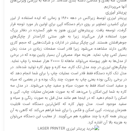
افشان، سه بعدی و عکاسی دسته بندی شده‌اند. در ادامه به بررسی ویژگی‌های
آنها می‌پردازیم.
پرینتر لیزری
پرینتر لیزری توسط زیراکس در دهه 1960 و زمانی که ایده استفاده از لیزر
برای کشیدن تصاویر بر روی درام دستگاه کپی برای اولین بار مورد توجه قرار
گرفت، توسعه یافت. پرینتر‌های لیزری هنوز به طور گسترده در دفاتر بزرگ
مورد استفاده قرار می‌گیرند زیرا به طور سنتی کارآمد‌‌تر از چاپگر‌های
جوهرافشان هستند. این چاپگر بیشتر در ادارات و شرکت‌هایی که حجم کاری
بالایی دارند مشاهده می‌شود زیرا قادر است صفحات زیادی در مدت زمان
بسیار کمی چاپ نماید. هزینه مواد مصرفی آن بسیار پایین بوده که در برخی
از مدل‌ها به طور پیوسته می‌تواند ماهانه تا 20000 هزار صفحه را چاپ نماید.
چاپگر‌های لیزری در چند مدل تک کاره، سه کاره و چهار کاره تولید شده‌اند. در
مدل تک کاره دستگاه فقط قادر است عملیات چاپ را برای شما انجام دهد که
در برخی رنگی بوده یعنی چاپ به صورت چند رنگ بوده و در بعضی که سیاه
و سفید است اسناد فقط به صورت سیاه و سفید چاپ می‌شوند. در مدل سه
کاره به شما این امکان را می‌دهد که به صورت همزمان عملیات چاپ، کپی و
اسکن را انجام دهید که در اینجا هم مانند مدل قبل به صورت رنگی و سیاه و
سفید موجود است. مدل چهار کاره که کامل‌ترین دستگاه است قابلیت
همزمان پرینت، کپی اسکن و فکس را برای شما فراهم می‌کند که گاهی به آن
پرینتر همه کاره یا چند منظوره هم می‌گویند. از معایب این دستگاه می‌توان
به هزینه بالا آن اشاره کرد.