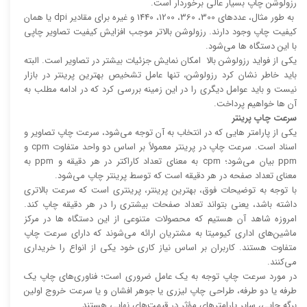
رزولوشن چاپ بسیار عالی برخوردار است.
به طور مثال، عدد‌های 300، 360، 1200، 1440 و غیره برای مقادیر dpi یا همان
کیفیت چاپ وجود دارند. رزولوشن بالا‌‌تر موجب افزایش کیفیت تصاویر چاپی
با این دستگاه ها می‌شود.
یکی از فواید رزولوشن بالا امکان نمایش جزئیات بیشتر در تصاویر است. البته
باید خاطر نشان کرد رزولوشن، تنها عامل تشخیص بهترین پرینتر در بازار
نیست و باید عوامل دیگری را در این زمینه بررسی کرد که در ادامه مطلب به
آن ها خواهیم پرداخت.
سرعت چاپ پرینتر
یکی از پارامتر هایی که در انتخاب به آن توجه می‌شود، سرعت چاپ تصاویر و
اسناد است. سرعت چاپ در پرینتر معمولاً بر اساس دو واحد متفاوت cpm و
ppm بیان می‌شود؛ cpm به معنای تعداد کاراکتر در هر دقیقه و ppm به
معنای تعداد صفحه در هر دقیقه است که توسط پرینتر چاپ می‌شود.
با توجه به توضیحات فوق، بهترین پرینتر، پرینتری است که سرعت بالا‌‌تری
داشته باشد، یعنی بتواند تعداد صفحات بیشتری را در هر دقیقه چاپ کند.
امروزه شاهد آن هستیم که محصولات متنوعی از این دستگاه ها در مرکز
ماشین‌های اداری کیومیتا به مشتریان ارائه می‌شوند که دارای سرعت چاپ
متفاوت هستند. کاربران بر اساس نیاز کاری خود یکی از انواع را خریداری
می‌کنند.
در مورد سرعت چاپ توجه به یک عامل ضروری است؛ فناوری‌های چاپ یک
طرفه یا دو طرفه، طراحی چاپ لیزری یا جوهر افشان و یا سرعت خروج اولین
برگه چاپی، سایر پارامتر‌های مؤثر در قیمت‌های نهایی هستند.