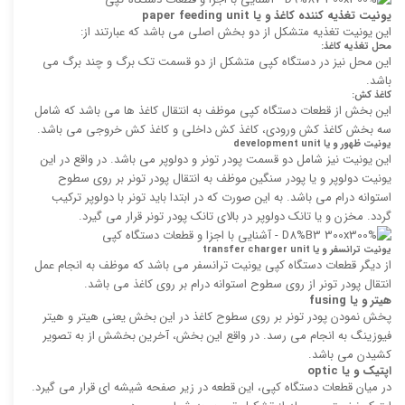
یونیت تغذیه کننده کاغذ و یا
paper feeding unit
این یونیت تغذیه متشکل از دو بخش اصلی می باشد که عبارتند از:
محل تغذیه کاغذ:
این محل نیز در دستگاه کپی متشکل از دو قسمت تک برگ و چند برگ می
باشد.
کاغذ کش:
این بخش از قطعات دستگاه کپی موظف به انتقال کاغذ ها می باشد که شامل
سه بخش کاغذ کش ورودی، کاغذ کش داخلی و کاغذ کش خروجی می باشد.
یونیت ظهور و یا
development unit
این یونیت نیز شامل دو قسمت پودر تونر و دولوپر می باشد. در واقع در این
یونیت دولوپر و یا پودر سنگین موظف به انتقال پودر تونر بر روی سطوح
استوانه درام می باشد. به این صورت که در ابتدا باید تونر با دولوپر ترکیب
گردد. مخزن و یا تانک دولوپر در بالای تانک پودر تونر قرار می گیرد.
یونیت ترانسفر و یا
transfer charger unit
از دیگر قطعات دستگاه کپی یونیت ترانسفر می باشد که موظف به انجام عمل
انتقال پودر تونر از روی سطوح استوانه درام بر روی کاغذ می باشد.
هیتر و یا
fusing
پخش نمودن پودر تونر بر روی سطوح کاغذ در این بخش یعنی هیتر و هیتر
فیوزینگ به انجام می رسد. در واقع این بخش، آخرین بخشش از به تصویر
کشیدن می باشد.
اپتیک و یا
optic
در میان قطعات دستگاه کپی، این قطعه در زیر صفحه شیشه ای قرار می گیرد.