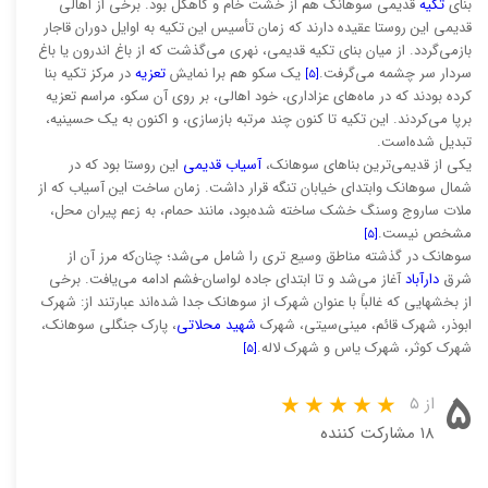
بنای
تکیه
قدیمی سوهانک هم از خشت خام و کاهگل بود. برخی از اهالی
قدیمی این روستا عقیده دارند که زمان تأسیس این تکیه به اوایل دوران قاجار
بازمی‌گردد. از میان بنای تکیه قدیمی، نهری می‌گذشت که از باغ اندرون یا باغ
سردار سر چشمه می‌گرفت.
یک سکو هم برا نمایش
تعزیه
در مرکز تکیه بنا
[۵]
کرده بودند که در ماه‌های عزاداری، خود اهالی، بر روی آن سکو، مراسم تعزیه
برپا می‌کردند. این تکیه تا کنون چند مرتبه بازسازی، و اکنون به یک حسینیه،
تبدیل شده‌است.
یکی از قدیمی‌ترین بناهای سوهانک،
آسیاب قدیمی
این روستا بود که در
شمال سوهانک وابتدای خیابان تنگه قرار داشت. زمان ساخت این آسیاب که از
ملات ساروج وسنگ خشک ساخته شده‌بود، مانند حمام، به زعم پیران محل،
مشخص نیست.
[۵]
سوهانک در گذشته مناطق وسیع تری را شامل می‌شد؛ چنان‌که مرز آن از
شرق
دارآباد
آغاز می‌شد و تا ابتدای جاده لواسان-فشم ادامه می‌یافت. برخی
از بخشهایی که غالباً با عنوان شهرک از سوهانک جدا شده‌اند عبارتند از: شهرک
ابوذر، شهرک قائم، مینی‌سیتی، شهرک
شهید محلاتی
، پارک جنگلی سوهانک،
شهرک کوثر، شهرک یاس و شهرک لاله.
[۵]
۵
از ۵
۱۸ مشارکت کننده