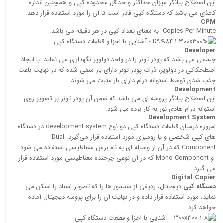
این اصطلاح بیانگر میزان حداكثر و حداقل محدوده كپی و همچنین اندازه
كاغذی می باشد كه دستگاه كپی قادر است تا آن را مورد استفاده قرار دهد.
CPM
‍Copies Per Minute به معنای تعداد كپی در هر دقیقه می باشد.
Developer
جسمی می باشد كه پودر تونر را در واحد دولوپر نگهداری می نماید. با ایجاد
اصطحکاکی در دولوپر، ذرات پودر تونر دارای بار منفی شده كه در نهایت باعث
جذب شدن توسط استوانه درام دارای بار مثبت می ‌شوند.
Development
این اصطلاح بیانگر پروسه ‌ای می باشد كه ضمن آن پودر تونر بر تصویر روی
استوانه درام هادی نور به كار‌ برده می ‌شود.
Development System
امروزه درمیان قطعات دستگاه کپی دو نوع development system در دستگاه
های کپی شخصی و یا رومیزی مورد استفاده قرار می‌گیرد. Dual
Component كه در آن از وسیله ای به نام برس مغناطیسی استفاده می‌ شود
و Mono Component كه در آن نوعی چرخنده مغناطیسی مورد استفاده قرار
می گیرد.
Digital Copier
دستگاه کپی
دیجیتال، ردیفی از سنسور ها را كه تصویر اسناد را اسكن می
نماید، مورد استفاده قرار داده و در نهایت آن را برای پروسه دیجیتال آماده
خواهد کرد.