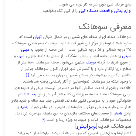
برای فرایند كپی دورو نیز به كار برده می ‌شود..
لوازم یدکی و قطعات دستگاه کپی
را از کپی تک بخواهید.
معرفی سوهانک
سوهانک، محله ای از محله های شمیران در شمال شرقی
تهران
است که
حدود ۵٫۵ کیلومتر از مرکز این شهر فاصله دارد. موقعیت جغرافیایی سوهانک،
۳۵ درجه شمالی و ۵۱ درجه شرقی است.
این محله از جنوب به
مینی
[۱]
سیتی
یا همان جاده اتوبان ارتش -لشکرگ، از شمال به دامنه جنوبی
البرز
، و
از سوی شرق به گردنه
قوچک
منتهی می‌شود. محله سوهانک ۱۸۰۰ متر از
سطح دریا ارتفاع دارد و با گسترش شهر تهران اکنون سوهانک جزئی از
مناطق لوکس و پیشرفته در بخش شمیران تهران بحساب می آید.
[۲]
با وجود اینکه در سوهانک، نمونه‌هایی از آثار باستانی یافت شده‌است،
اطلاعات زیادی از قدمت ساکنان آنجا در دسترس نیست. برخی از طایفه‌های
بومی سوهانک مانند طایفه میرزاخانی که بیشتر آنها در زمان
رضا شاه
نام
خانوادگی خود را به سوهانی تغییر داده‌اند، قدمتی چند صد ساله و شاید بالای
هزار سال دارند و برخی دیگر از طایفه‌های قدیمی، در اواخر دوران
زندیه
یا
اوایل
قاجار
، از قسمت‌های مختلف مازندران به این منطقه مهاجرت کرده‌اند.
محصولات سوهانک، غلات و میوه، به ویژه زردآلو است.
[۳]
سوهانک قدیم[
ویرایش
]
کشتزارها و باغ‌هایی قدیمی که جزء سوهانک بودند عبارت‌اند از: دره پولاد