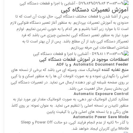
آموزش تعمیرات دستگاه کپی
پس از آشنا شدن با قطعات مختلف دستگاه کپی، حال نوبت آن است که تا
حدودی به آموزش تعمیرات بپردازیم. به منظور آغاز تعمیر دستگاه فتوکپی لازم
است تا با موارد زیر آشنا باشیم و هر کدام را به خوبی تمرین نماییم. لوازم
مورد نیاز به منظور تعمیر دستگاه کپی نخستین چیزی می باشد که فرد
تعمیرکار دستگاه کپی باید از آن مطلع باشد. پس از آن بهتر است تا به
شناختن اصطلاحات این حرفه بپردازیم.
اصطلاحات موجود در آموزش قطعات دستگاه کپی
Automatic Document Feeder
و یا
ADF
منبع تغذیه‌ كننده
اتوماتیک سند، وسیله‌ ای می باشد كه برخی از نسخه ‌های
اصلی را نگهداری نموده و به صورت اتومات آن ها را به منظور اسكن و یا كپی
بر روی صفحه شیشه ای نور‌ دهنده ارسال می نماید. در تعمیرات دستگاه کپی
این بخش بسیار حائز اهمیت می باشد.
Automatic Exposure Control
عملكرد كنترل اتوماتیک نور دهی، به صورت اتوماتیک مقدار نور مورد نیاز به
منظور تابیدن بر نسخه اصلی را تنظیم می نماید. به عنوان نمونه: بر روی كاغذ
های رنگی و یا نسخه‌ های اصلی ولی با كیفیت پایین
Automatic Power Save Mode
با گذر 90 ثانیه از عدم انجام فرایند كپی، دو حالت Power Off و Sleep
Mode برای كاربران ایجاد خواهد شد.