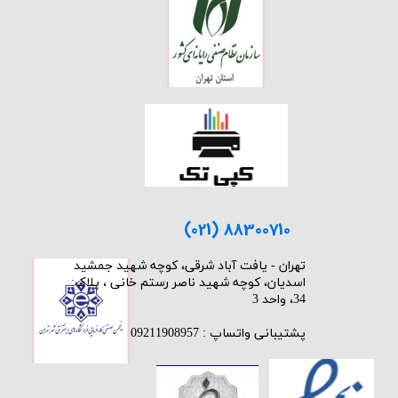
(021) 88300710
​تهران - یافت آباد شرقی، کوچه شهید جمشید
اسدیان، کوچه شهید ناصر رستم خانی ، پلاک:
34، واحد 3
پشتیبانی واتساپ : 09211908957