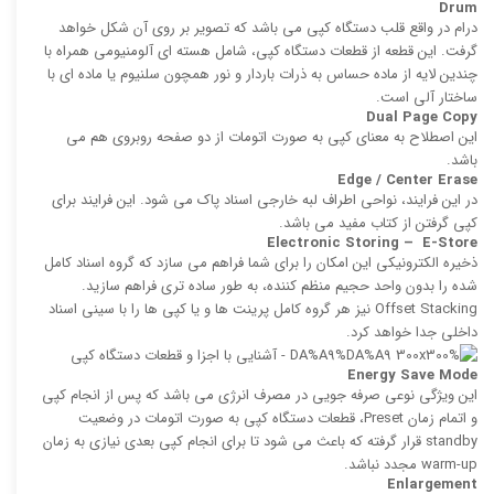
Drum
درام در واقع قلب دستگاه كپی می‌ باشد كه تصویر بر روی آن شكل خواهد
گرفت. این قطعه از قطعات دستگاه کپی، شامل هسته ای آلومنیومی همراه با
چندین لایه از ماده حساس به ذرات باردار و نور همچون سلنیوم یا ماده ای با
ساختار آلی است.
Dual Page Copy
این اصطلاح به معنای کپی به صورت اتومات از دو صفحه روبروی هم می
باشد.
Edge / Center Erase
در این فرایند، نواحی اطراف لبه خارجی اسناد پاک می شود. این فرایند برای
كپی گرفتن از كتاب مفید می باشد.
Electronic Storing – E-Store
ذخیره الكترونیكی این امکان را برای شما فراهم می سازد كه گروه اسناد كامل
‌شده را بدون واحد حجیم منظم‌ كننده، به طور ساده‌ تری فراهم سازید.
Offset Stacking نیز هر گروه كامل پرینت ‌ها و یا كپی‌ ها را با سینی اسناد
داخلی جدا خواهد کرد.
Energy Save Mode
این ویژگی نوعی صرفه‌ جویی در مصرف انرژی می باشد كه پس از انجام كپی
و اتمام زمان Preset، قطعات دستگاه كپی به صورت اتومات در وضعیت
standby قرار گرفته که باعث می‌ شود تا برای انجام كپی بعدی نیازی به زمان
warm-up مجدد نباشد.
Enlargement