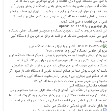
به طور کلی دستگاه کپی دارای قطعات و اجزای گوناگونی می باشد که در
هنگام آزاد نمودن ضامن رها کننده، بخش بالایی دستگاه از بخش پایینی آن
جدا شده و در میان آن ها فضایی ایجاد می شود. از طریق این فضا می توان
به بخش داخلی قطعات دستگاه کپی دسترسی پیدا کنیم. حال بهتر است تا
کمی با این قطعات داخلی آشنا شویم.
پنل اپراتوری و یا
operation panel
این قسمت مربوط به کنترل نمودن دستگاه و همچنین تعمیرات اصلی دستگاه
کپی می شود. همچنین نشانگر ها و کلید ها واقع در این پنل از دستگاه کپی
می باشند.
درپوش جلویی دستگاه کپی و یا
front cover
این بخش زمانی کاربرد دارد که بخواهیم به برخی از دیگر قطعات دستگاه کپی
دسترسی پیدا کنیم و یا هنگام سرویس نمودن و درآوردن کاغذ گیر کرده از
دستگاه. به این صورت که در این مواقع باید این درپوش را باز کرد. فراموش
نکنید که این درپوش تنها در هنگام استفاده نکردن از دستگاه باید باز شود. اگر
که در هنگام کپی برداری این درپوش را باز نمایید، دستگاه کپی بلافاصله
خاموش می شودو ممکن است که کاغذ در دستگاه گیر کند.
قطعات مکانیکی دستگاه کپی
اجزای مکانیکی در هنگام کپی گرفتن از یک سند دارای عملکرد مستقیمی می
باشند. اگر چه که قطعات مختلفی در این بخش مکانیکی به کار رفته است، اما
نوع عملکرد کاری تمامی این قطعات مکانیکی می باشد. در واقع این قسمت
ها دارای ارتباط کاری نزدیکی با یکدیگر می باشند.