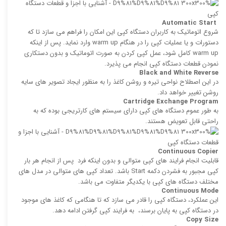
Automatic Start
شروع اتوماتیک به كاربران دستگاه کپی این امكان را فراهم می سازد تا كه
دستورات و یا عملیات كپی را در هنگام warm up وارد نماید. پس از اینكه
warm up كامل شود، عمل كپی كردن به صورت اتوماتیک و بدون دستکاری
نمودن قطعات دستگاه کپی انجام می پذیرد.
Black and White Reverse
در این اصطلاح نواحی تیره و روشن کاغذ را به منظور ایجاد تصویر های سایه
روشن تغییر خواهد داد.
Cartridge Exchange Program
به طور عموم دستگاه های کپی دارای سیستم های كارتریجی بوده كه به
راحتی قابل تعویض هستند.
Continuous Copier
قابلیت انجام فرایند های كپی‌ متوالی و بدون اینكه فرد پس از انجام هر بار
كپی مجبور به فشردن دكمه Start باشد. تعداد كپی‌ های متوالی در مدل های
مختلف دستگاه های کپی با یکدیگر متفاوت می باشد.
Continuous Mode
این عملکرد، دستگاه کپی را قادر می ‌سازد که تا هنگامی كه كاغذ های موجود
در دستگاه کپی به پایان برسند، به فرایند كپی گرفتن ادامه دهد.
Copy Size