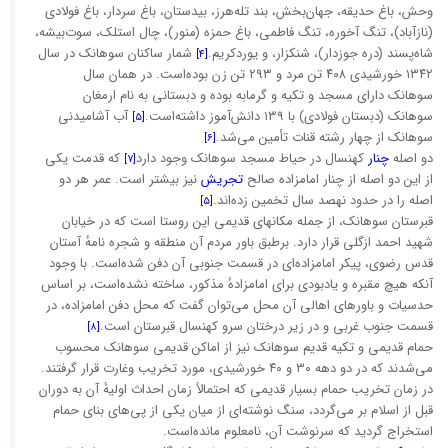
وحش، باغ حدیقه، جهان‌بخش، بند تله‌هرز، بیدستان، باغ سردار، باغ فولادی
(نازآباد)، تنگ آخوره، تنگ فاطمی، باغ حمزه (منور)، چال استلک، سوت‌بیشه،
شاه‌پسند (دره جوزدار)، شنکزار، و یوردکریم.
شمار ساکنان سوهانک در سال
[۴]
۱۳۴۲ خورشیدی ۴۰۸ تن مرد و ۲۹۳ تن زن بوده‌است. در همان سال
سوهانک دارای مسجد و تکیه و گرمابه بوده و دبستانی به نام ارمغان
سوهانک (دبستان فولادی) با ۱۳۹ دانش‌آموز داشته‌است.
آب آشامیدنی
[۵]
سوهانک از چهار رشته قنات تأمین می‌شد.
[۶]
دو اصله
چنار
کهنسال در حیاط مسجد سوهانک وجود دارد
که قدمت یکی
[۷]
از این دو اصله از چنار امامزاده صالح
تجریش
نیز بیشتر است. عمر هر دو
اصله را در حدود نهصد سال تخمین زده‌اند.
[۵]
قبرستان سوهانک، از جمله مکانهای قدیمی این روستا است که در خیابان
شهید احمد ازگلی قرار دارد. برطبق باور مردم آن منطقه و شجره نامهٔ آستان
قدس رضوی، پیکر امامزاده‌ای در قسمت جنوبی آن دفن شده‌است. با وجود
آنکه هیچ مقبره و یادبودی برای امامزادهٔ مذکور، ساخته نشده‌است، بر اساس
حدسیات و باورهای اهالی آن محل می‌توان گفت که محل دفن امامزاده، در
قسمت جنوب غربی و در زیر درختان سرو کهنسال قبرستان است.
[۸]
حمام قدیمی و تکیه قدیم سوهانک نیز از اماکن قدیمی سوهانک محسوب
می‌شدند که در دو دهه ۳۰ و ۴۰ خورشیدی، مورد تخریب وغارت قرار گرفتند.
در زمان تخریب حمام بسیار قدیمی که احتمالاً زمان احداث اولیهٔ آن به دوران
قبل از اسلام بر می‌گردد، سنگ نوشته‌ای از میان یکی از پی‌های بنای حمام
استخراج گردید که سرنوشت آن، نامعلوم مانده‌است.