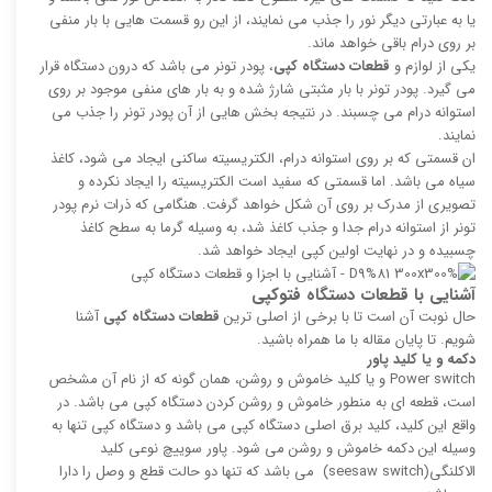
یا به عبارتی دیگر نور را جذب می نمایند، از این رو قسمت هایی با بار منفی
بر روی درام باقی خواهد ماند.
یکی از لوازم و
قطعات دستگاه کپی
، پودر تونر می باشد که درون دستگاه قرار
می گیرد. پودر تونر با بار مثبتی شارژ شده و به بار های منفی موجود بر روی
استوانه درام می چسبند. در نتیجه بخش هایی از آن پودر تونر را جذب می
نمایند.
ان قسمتی که بر روی استوانه درام، الکتریسیته ساکنی ایجاد می شود، کاغذ
سیاه می باشد. اما قسمتی که سفید است الکتریسیته را ایجاد نکرده و
تصویری از مدرک بر روی آن شکل خواهد گرفت. هنگامی که ذرات نرم پودر
تونر از استوانه درام جدا و جذب کاغذ شد، به وسیله گرما به سطح کاغذ
چسبیده و در نهایت اولین کپی ایجاد خواهد شد.
آشنایی با قطعات دستگاه فتوکپی
حال نوبت آن است تا با برخی از اصلی ترین
قطعات دستگاه کپی
آشنا
شویم. تا پایان مقاله با ما همراه باشید.
دکمه و یا کلید پاور
Power switch و یا کلید خاموش و روشن، همان گونه که از نام آن مشخص
است، قطعه ای به منطور خاموش و روشن کردن دستگاه کپی می باشد. در
واقع این کلید، کلید برق اصلی دستگاه کپی می باشد و دستگاه کپی تنها به
وسیله این دکمه خاموش و روشن می شود. پاور سوییچ نوعی کلید
الاکلنگی(seesaw switch) می باشد که تنها دو حالت قطع و وصل را دارا