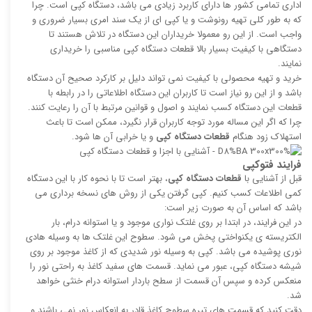
اداری تمامی کشور ها دارای کاربرد زیادی می باشد، دستگاه کپی است. چرا
که به طور کلی تهیه رونوشت و یا کپی ای از یک سند امری بسیار ضروری و
واجب است. از این رو معمولا خریداران این دستگاه در تلاش هستند تا
دستگاهی با کیفیت بسیار بالا قطعات دستگاه کپی مناسبی را خریداری
نمایند.
خرید و تهیه محصولی با کیفیت نمی تواند دلیل بر کارکرد صحیح آن دستگاه
باشد و از این رو نیاز است تا کاربران این دستگاه اطلاعاتی را در رابطه با
قطعات این دستگاه کسب نمایند و اصول و قوانین مرتبط با آن را رعایت کنند.
چرا که اگر این مساله مورد توجه کاربران قرار نگیرد، ممکن است تا باعث
استهلاک زود هنگام
قطعات دستگاه کپی
و یا خرابی آن ها شود.
فرایند فتوکپی
قبل از آشنایی با
قطعات دستگاه کپی
، بهتر است تا با نحوه کار با این دستگاه
کمی اطلاعات کسب کنیم. کپی گرفتن یکی از روش های نسخه برداری می
باشد که اساس آن به صورت زیر است:
در این فرایند، در ابتدا بر روی غلتک نواری موجود و یا استوانه درام، بار
الکتریسته ی یکنواختی پخش می شود. سطوح این غلتک ها به وسیله هادی
نوری پوشیده می باشد. کپی به وسیله نور شدیدی که از کاغذ موجود بر روی
شیشه دستگاه کپی، عبور می نماید. قسمت های سفید کاغذ به راحتی نور را
منعکس کرده و سپس آن قسمت از سطح باردار استوانه درام خنثی خواهد
شد.
دقت کنید که قسمت های تیره سطوح کاغذ قادر به انعکاس نور نمی باشند و