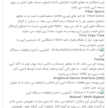
این اصطلاح به معنای قابلیت افزایش اندازه تصویر نسخه های اصلی بر روی
نسخه كپی ‌شده، می باشد.
Fiber Optics
Fiber Optics كه لایه‌ های فیبری Lucite به‌هم ‌فشرده است و به منظور
تشكیل تصویر نور را به استوانه درام انتقال می دهد، در برخی از انواع
دستگاه های کپی به کار می روند. Optic های فیبری نسبت به لنزهای اپتیكال
دارای قیمت پایین تری بوده و به صورت ساده ‌تری تولید می‌ شوند.
First Copy Time
تایم مورد نیاز از هنگام فشار دكمه Start تا هنگامی كه نخستین كپی به
سینی خروجی برسد.
Fusing
پروسه ‌ای می باشد كه به منظور چسباندن دائمی ذرات پودر تونر به كاغذ كپی
انجام خواهد گرفت. به طور کلی گرما و فشار ایجاد شده توسط لامپی گرم‌
شده درون دو roller انجام می پذیرد.
Graphical Device Interface (GDI
(
این پروسه برای قطعات دستگاه كپی این امكان را فراهم می سازد تا به عنوان
پرینتر عمل نمایند.
Manual / Multi Bypass
برای کاربران این امکان را فراهم می سازد كه بدون نیاز به تعویض سینی‌ ها و
یا كاست‌ های كاغذ، بر روی دو گروه كاغذ متفاوت كپی گرفته شود. همچنین