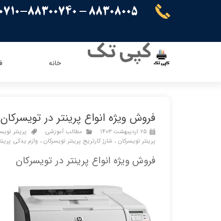
88308005 - 88300710-88300740
کپی تک
خانه
ف
ریسو
ای ویژن
کنون
اپسون
فروش ویژه انواع پرینتر در تویسرکان
برادر
پاناسونیک
۲۵ اردیبهشت ۱۴۰۳
مطالب آموزشی
پرینتر تویس
شارپ
سامسونگ
پرینتر تویسرکان
،
شارژ کارتریج پرینتر تویسرکان
،
وازم یدکی پرینت
کیوسرا
فروش ویژه انواع پرینتر در تویسرکان
توشیبا
ایویژن