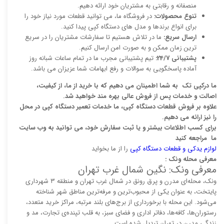
منصفانه و رقابتی به مشتریان خود ارائه دهیم.
تنوع محصولات:
در فروشگاه ما، می توانید قطعات مورد نیاز خود را
برای انواع برندها و مدل های دستگاه کپی پیدا کنید.
ارسال سریع:
ما در تلاش هستیم تا سفارشات مشتریان را در سریع
ترین زمان ممکن و به صورت امن ارسال کنیم.
پشتیبانی 24/7:
تیم پشتیبانی مجرب ما در تمام ساعات شبانه روز
آماده پاسخگویی به سوالات و رفع ابهامات شما عزیزان می باشد.
ما درکپی تک به شما اطمینان می دهیم که با خرید از ما، از کیفیت،
اصالت و خدمات پس از فروش عالی بهره مند خواهید شد.
علاوه بر فروش قطعات دستگاه کپی، ما خدمات تعمیر دستگاه کپی در محل
را نیز ارائه می دهیم.
برای کسب اطلاعات بیشتر و یا ثبت سفارش خود، می توانید به وب سایت
ما مراجعه کنید
لوازم یدکی و قطعات دستگاه کپی
را از ما بخواید
معرفی محله ونک :
معرفی ونک: نگین شمال غرب تهران
ونک، محله‌ای مدرن و پرق رونق در شمال غرب تهران و منطقه ۳ شهرداری
پایتخت، به عنوان یکی از محبوب‌ترین و مرفه‌ترین مناطق شهر شناخته
می‌شود. این محله با برخورداری از برج‌های بلند مرتبه، مراکز خرید متعدد،
رستوران‌ها، کافه‌ها، دفاتر اداری و فضای سبز، به قلب تپنده‌ی تجارت، مد و
زندگی مدرن در تهران تبدیل شده است.