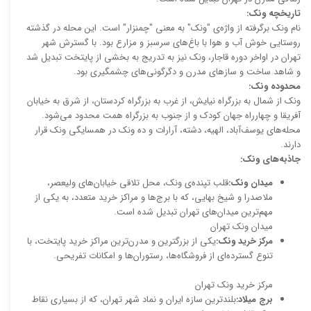
تاریخچه ونک:
نام ونک برگرفته از واژه‌ی "ونک" به معنی "چمنزار" است. این محله در گذشته
روستایی خوش آب و هوا با باغ‌های سرسبز و مزارع بود. با گسترش شهر
تهران در اواخر دوره قاجار، ونک نیز به تدریج به بخشی از پایتخت تبدیل شد
و شاهد ساخت و سازهای مدرن و دگرگونی‌های چشمگیری بود.
محدوده ونک:
ونک از شمال به بزرگراه نیایش، از غرب به بزرگراه کردستان، از شرق به خیابان
آفریقا و چهارراه جهان کودک و از جنوب به بزرگراه همت محدود می‌شود.
محله‌های یوسف‌آباد، الهیه، دشته، آرارات و ده ونک در همسایگی ونک قرار
دارند.
جاذبه‌های ونک:
میدان ونک:
قلب تپنده‌ی ونک، محل تلاقی خیابان‌های ولیعصر،
ملاصدرا و شیخ بهایی، که با برج‌ها و مراکز خرید متعدد، به یکی از
مهم‌ترین میدان‌های تهران تبدیل شده است.
میدان ونک تهران
مرکز خرید ونک:
یکی از بزرگترین و مدرن‌ترین مراکز خرید پایتخت، با
تنوع گسترده‌ای از فروشگاه‌ها، رستوران‌ها و امکانات تفریحی.
مرکز خرید ونک تهران
برج میلاد:
بلندترین سازه ایران و نماد شهر تهران، که از بسیاری نقاط