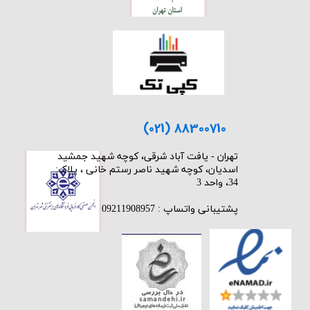
(021) 88300710
​تهران - یافت آباد شرقی، کوچه شهید جمشید
اسدیان، کوچه شهید ناصر رستم خانی ، پلاک:
34، واحد 3
پشتیبانی واتساپ : 09211908957