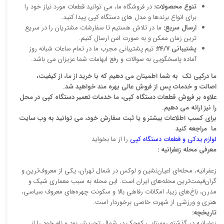
تنوع محصولات:
در فروشگاه ما، می توانید قطعات مورد نیاز خود را
برای انواع برندها و مدل های دستگاه کپی پیدا کنید.
ارسال سریع:
ما در تلاش هستیم تا سفارشات مشتریان را در سریع
ترین زمان ممکن و به صورت امن ارسال کنیم.
پشتیبانی 24/7:
تیم پشتیبانی مجرب ما در تمام ساعات شبانه روز
آماده پاسخگویی به سوالات و رفع ابهامات شما عزیزان می باشد.
ما درکپی تک به شما اطمینان می دهیم که با خرید از ما، از کیفیت،
اصالت و خدمات پس از فروش عالی بهره مند خواهید شد.
علاوه بر فروش قطعات دستگاه کپی، ما خدمات تعمیر دستگاه کپی در محل
را نیز ارائه می دهیم.
برای کسب اطلاعات بیشتر و یا ثبت سفارش خود، می توانید به وب سایت
ما مراجعه کنید
لوازم یدکی و قطعات دستگاه کپی
را از ما بخواید
معرفی محله زعفرانیه :
زعفرانیه، محله‌ای اعیان‌نشین و لوکس در شمال تهران، یکی از معروف‌ترین و
گران‌قیمت‌ترین محله‌های ایران است. این محله به سبب معماری شیک و
مدرن، باغ‌های زیبا، امکانات رفاهی بالا و سکونت چهره‌های معروف سیاسی،
هنری و ورزشی از شهرت خاصی برخوردار است.
تاریخچه:
زعفرانیه در گذشته روستایی کوچک در شمال تجریش بود و نام خود را از