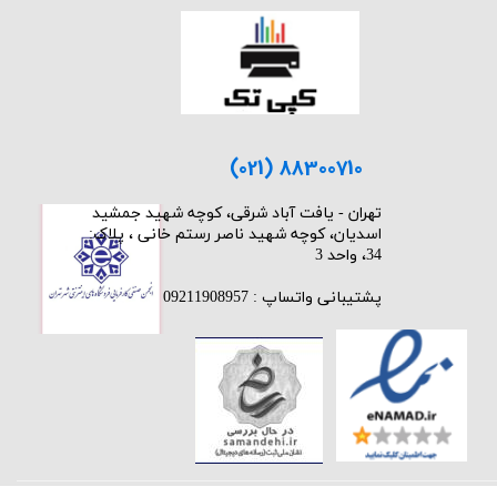
(021) 88300710
​تهران - یافت آباد شرقی، کوچه شهید جمشید
اسدیان، کوچه شهید ناصر رستم خانی ، پلاک:
34، واحد 3
پشتیبانی واتساپ : 09211908957