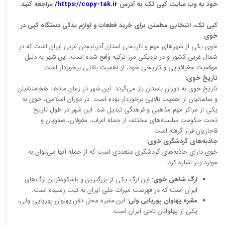
خود به وب سایت کپی تک به آدرس
https://copy-tak.ir/
مراجعه کنید.
کپی تک، انتخابی مطمئن برای خرید قطعات و لوازم یدکی دستگاه کپی در
خوی
خوی یکی از شهرهای مهم و تاریخی استان آذربایجان غربی ایران است که در
شمال غربی کشور و در نزدیکی مرز ترکیه واقع شده است. این شهر به دلیل
موقعیت جغرافیایی و تاریخی خود، از اهمیت بالایی برخوردار است.
تاریخ خوی:
تاریخ خوی به دوران باستان باز می‌گردد. این شهر در زمان مادها، هخامنشیان
و ساسانیان از اهمیت بالایی برخوردار بوده است. در دوران اسلامی، خوی به
یکی از مراکز مهم مذهبی و فرهنگی تبدیل شد. این شهر در طول تاریخ
تحت حکومت سلسله‌های مختلف از جمله اعراب، مغولان، صفویان و
قاجاریان قرار گرفته است.
جاذبه‌های گردشگری خوی:
خوی دارای جاذبه‌های گردشگری متعددی است که از جمله آنها می‌توان به
موارد زیر اشاره کرد:
ارگ شاهی خوی:
این ارگ یکی از بزرگترین و باشکوه‌ترین ارگ‌های
ایران است که در فهرست میراث ملی ایران به ثبت رسیده است.
مقبره پهلوان پوریایی ولی:
این مقبره محل دفن پهلوان پوریایی ولی،
یکی از پهلوانان نامی ایران است.